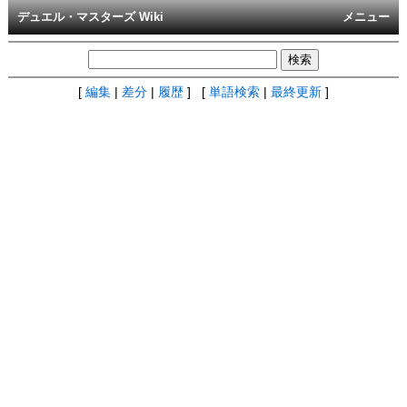
デュエル・マスターズ Wiki
メニュー
[
編集
|
差分
|
履歴
] [
単語検索
|
最終更新
]