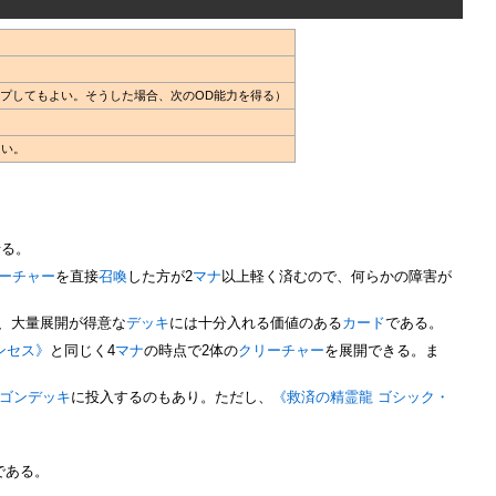
ップしてもよい。そうした場合、次のOD能力を得る）
よい。
せる。
ーチャー
を直接
召喚
した方が2
マナ
以上軽く済むので、何らかの障害が
、大量展開が得意な
デッキ
には十分入れる価値のある
カード
である。
ンセス》
と同じく4
マナ
の時点で2体の
クリーチャー
を展開できる。ま
ゴン
デッキ
に投入するのもあり。ただし、
《救済の精霊龍 ゴシック・
である。