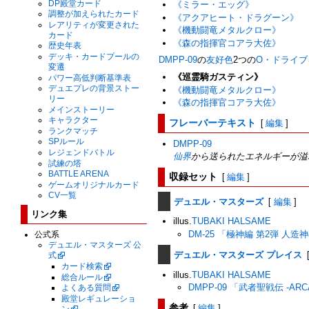
DP殿堂カード
《ミラー・エッグ》
調整が加えられたカード
《アクアヒート・ドラグーン》
レアリティが変更された
《機動闘竜メタルクロー》
カード
《森の指揮官コアラ大佐》
歴史年表
デッキ・カードプールの
DMPP-09
の
友好色
2つの
O・ドライブ
変遷
《巡霊騎ガスティン》
パワー高低判断基準表
デュエプレの背景ストー
《機動闘竜メタルクロー》
リー
《森の指揮官コアラ大佐》
メインストーリー
フレーバーテキスト
キャラクター
[
編集
]
ランクマッチ
SPルール
DMPP-09
レジェンドバトル
仙界
から送られたエネルギーが溢
試練の塔
収録セット
BATTLE ARENA
[
編集
]
ゲームオリジナルカード
CV一覧
デュエル・マスターズ
[
編集
]
リンク集
illus.
TUBAKI HALSAME
DM-25 「極神編 第2弾 人
公式系
デュエル・マスターズ 公
デュエル・マスターズ プレイス
式
カード検索
illus.
TUBAKI HALSAME
総合ルール
DMPP-09 「武者聖戦伝 -ARCA
よくある質問
殿堂レギュレーショ
参考
[
編集
]
ン