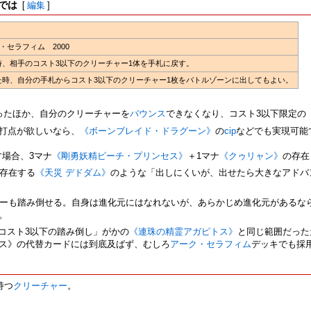
では
[
編集
]
セラフィム 2000
た時、相手のコスト3以下のクリーチャー1体を手札に戻す。
に出た時、自分の手札からコスト3以下のクリーチャー1枚をバトルゾーンに出してもよい。
なったほか、自分のクリーチャーを
バウンス
できなくなり、コスト3以下限定の
2打点が欲しいなら、
《ボーンブレイド・ドラグーン》
の
cip
などでも実現可能
す場合、3マナ
《剛勇妖精ピーチ・プリンセス》
＋1マナ
《クゥリャン》
の存在
に存在する
《天災 デドダム》
のような「出しにくいが、出せたら大きなアドバ
ャーも踏み倒せる。自身は進化元にはなれないが、あらかじめ進化元があるな
。
、「コスト3以下の踏み倒し」がかの
《連珠の精霊アガピトス》
と同じ範囲だった
ス》の代替カードには到底及ばず、むしろ
アーク・セラフィム
デッキでも採
持つ
クリーチャー
。