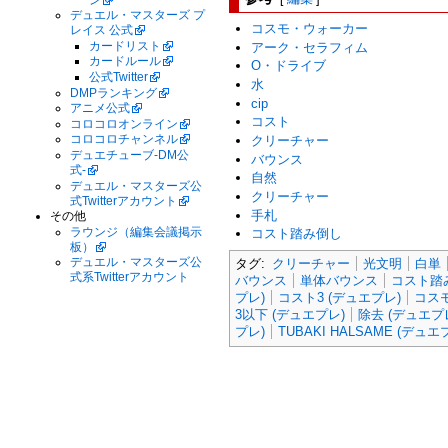
デュエル・マスターズ プ
コスモ・ウォーカー
レイス 公式
カードリスト
アーク・セラフィム
カードルール
O・ドライブ
公式Twitter
水
DMPランキング
cip
アニメ公式
コスト
コロコロオンライン
コロコロチャンネル
クリーチャー
デュエチューブ-DM公
バウンス
式-
自然
デュエル・マスターズ公
クリーチャー
式Twitterアカウント
手札
その他
ラウンジ（編集会議掲示
コスト踏み倒し
板）
デュエル・マスターズ公
タグ:
クリーチャー
光文明
白単
式系Twitterアカウント
バウンス
単体バウンス
コスト踏
プレ)
コスト3 (デュエプレ)
コス
3以下 (デュエプレ)
除去 (デュエプ
プレ)
TUBAKI HALSAME (デュエ