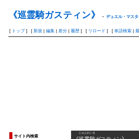
《巡霊騎ガスティン》
-
デュエル・マスター
[
トップ
] [
新規
|
編集
|
差分
|
履歴
] [
リロード
] [
単語検索
|
じゅんれいき
サイト内検索
《
巡霊騎
ガスティン》