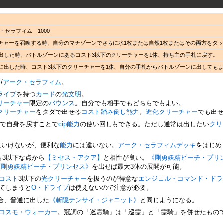
セラフィム 1000
ーチャーを召喚する時、自分のマナゾーンでさらに水1枚または自然1枚またはその両方をタ
に出した時、バトルゾーンにあるコスト3以下のクリーチャーを1体、持ち主の手札に戻す。
ンに出した時、コスト3以下のクリーチャーを1体、自分の手札からバトルゾーンに出しても
ー
/
アーク・セラフィム
。
ライブ
を持つ
カード
の
光
文明
。
リーチャー
限定の
バウンス
。自分でも相手でもどちらでもよい。
クリーチャー
をタダで出せる
コスト踏み倒し
能力
。
進化クリーチャー
でも出
ブ
で自身を戻すことで
cip
能力
の使い回しもできる。ただし通常は出したい
クリ
はいけないが、便利な
能力
には違いない。
アーク・セラフィム
デッキ
をはじめ
も3以下な点から
【ミセス・アクア】
と相性が良い。
《剛勇妖精ピーチ・プリ
《剛勇妖精ピーチ・プリンセス》
を出せば最大3体の展開が可能。
コスト
3以下の
光
クリーチャー
を扱うのが得意な
エンジェル・コマンド・ドラ
てしまうと
O・ドライブ
は使えないので注意が必要。
合、普通に出した
《斬隠テンサイ・ジャニット》
と同じようになる。
コスモ・ウォーカー
。冠詞の「巡霊騎」は「巡霊」と「霊騎」を併せたもの