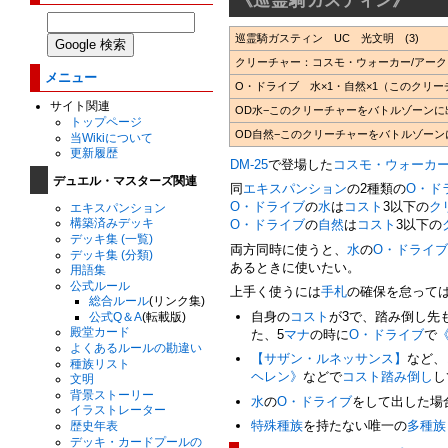
巡霊騎ガスティン UC 光文明 (3)
クリーチャー：コスモ・ウォーカー/アーク・
メニュー
O・ドライブ 水×1・自然×1（このクリ
サイト関連
OD水−このクリーチャーをバトルゾーン
トップページ
OD自然−このクリーチャーをバトルゾー
当Wikiについて
更新履歴
DM-25
で登場した
コスモ・ウォーカ
デュエル・マスターズ関連
同
エキスパンション
の2種類の
O・ド
O・ドライブ
の
水
は
コスト
3以下の
ク
エキスパンション
構築済みデッキ
O・ドライブ
の
自然
は
コスト
3以下の
デッキ集 (一覧)
両方同時に使うと、
水
の
O・ドライ
デッキ集 (分類)
あるときに使いたい。
用語集
公式ルール
上手く使うには
手札
の確保を怠って
総合ルール
(リンク集)
自身の
コスト
が3で、踏み倒し先
公式Q＆A
(転載版)
殿堂カード
た、5
マナ
の時に
O・ドライブ
で
よくあるルールの勘違い
【サザン・ルネッサンス】
など、
種族リスト
ヘレン》
などで
コスト踏み倒し
し
文明
背景ストーリー
水
の
O・ドライブ
をして出した場
イラストレーター
特殊種族
を持たない唯一の
多種族
歴史年表
デッキ・カードプールの