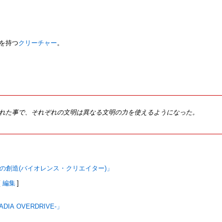
を持つ
クリーチャー
。
れた事で、それぞれの文明は異なる文明の力を使えるようになった。
造神の創造(バイオレンス・クリエイター)」
[
編集
]
DIA OVERDRIVE-」