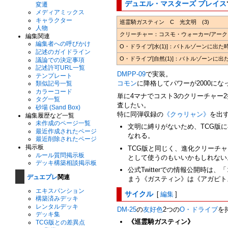
デュエル・マスターズ プレイス
変遷
メディアミックス
キャラクター
巡霊騎ガスティン C 光文明 (3)
人物
クリーチャー：コスモ・ウォーカー/アーク・
編集関連
編集者への呼びかけ
O・ドライブ[水(1)]：バトルゾーンに出
記述のガイドライン
O・ドライブ[自然(1)]：バトルゾーン
議論での決定事項
記述許可URL一覧
DMPP-09
で実装。
テンプレート
コモン
に降格してパワーが2000に
類似記号一覧
カラーコード
単に4マナでコスト3のクリーチャー
タグ一覧
査したい。
砂場 (Sand Box)
特に同弾収録の
《クゥリャン》
を出
編集履歴など一覧
未作成のページ一覧
文明に縛りがないため、TCG版
最近作成されたページ
なれる。
最近削除されたページ
掲示板
TCG版と同じく、進化クリーチ
ルール質問掲示板
として使うのもいいかもしれない
デッキ構築相談掲示板
公式Twitterでの情報公開時は
デュエプレ
関連
まう《ガスティン》は《アガピト
エキスパンション
サイクル
[
編集
]
構築済みデッキ
レンタルデッキ
DM-25
の
友好色
2つの
O・ドライブ
を
デッキ集
《巡霊騎ガスティン》
TCG版との差異点