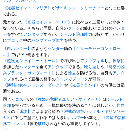
デル・ソル
/
ハンター
。
《光器セイント・マリア》
が
サイキック・クリーチャー
となった姿
である。
元となった
《光器セイント・マリア》
に比べると二回りほど小さく
なっている。そちらと同様、自分の
ターン
の終わりに自分の
ハンタ
ー
をすべて
アンタップ
するが、
シールド追加
能力
は持たず、かわり
に
ブロック
中の
パンプアップ
能力
を持つ。
【白ハンター】
のような
ハンター
軸の
【クリーチャーコントロー
ル】
ではいい働きをする。
《超次元シャイニー・ホール》
で呼び出して
タップキル
し、
攻撃
に
参加した
ハンター
を全て
アンタップ
できる。
殴り返し
や
《時空の凶
兵ブラック・ガンヴィート》
による
除去
を防げる他、自身も
アンタ
ップ
されるので直後の相手の
ターン
で
ブロック
が可能。
《勝利の女神ジャンヌ・ダルク》
や
《光器ララバイ》
のお供には最
適である。
同じく
コスト
6の
《舞姫の覚醒者ユリア・マティーナ》
は
シールド
追加
を持っているため、一概に優劣を決めることは難しいが、
自然
入りの
【速攻】
にはほぼ必須の
《密林の総督ハックル・キリンソー
ヤ》
に対して壁になれるのは大きい。
パワー
5500と、
《希望の親衛
隊ファンク》
1体で
破壊
されないのも重要なポイント。