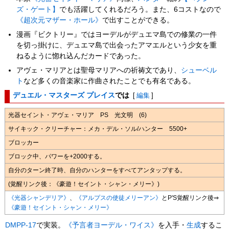
ズ・ゲート】
でも活躍してくれるだろう。また、6コストなので
《超次元マザー・ホール》
で出すことができる。
漫画『ビクトリー』ではヨーデルがデュエマ島での修業の一件
を切っ掛けに、デュエマ島で出会ったアマエルという少女を重
ねるように惚れ込んだカードであった。
アヴェ・マリアとは聖母マリアへの祈祷文であり、
シューベル
ト
など多くの音楽家に作曲されたことでも有名である。
デュエル・マスターズ プレイス
では
[
編集
]
光器セイント・アヴェ・マリア PS 光文明 (6)
サイキック・クリーチャー：メカ・デル・ソル/ハンター 5500+
ブロッカー
ブロック中、パワーを+2000する。
自分のターン終了時、自分のハンターをすべてアンタップする。
(覚醒リンク後：《豪遊！セイント・シャン・メリー》)
《光器シャンデリア》
、
《アルプスの使徒メリーアン》
とP'S覚醒リンク後⇒
《豪遊！セイント・シャン・メリー》
DMPP-17
で実装。
《予言者ヨーデル・ワイス》
を入手・
生成
するこ