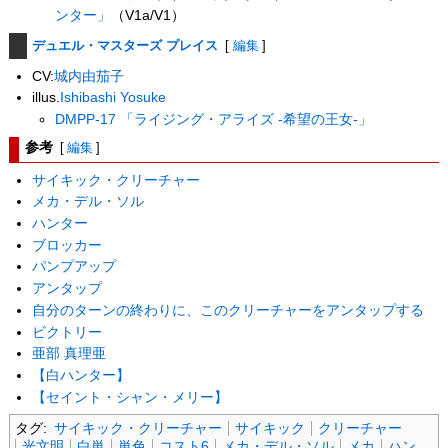
ンター」
（V1a/V1）
デュエル・マスターズ プレイス
[
編集
]
CV:
城内由茄子
illus.
Ishibashi Yosuke
DMPP-17 「ライジング・アライズ -希望の王女-」
参考
[
編集
]
サイキック・クリーチャー
メカ・デル・ソル
ハンター
ブロッカー
パンプアップ
アンタップ
自分のターンの終わりに、このクリーチャーをアンタップする
ビクトリー
亜部 真理亜
【白ハンター】
【セイント・シャン・メリー】
タグ:
サイキック・クリーチャー
サイキック
クリーチャー
光文明
白単
単色
コスト6
メカ・デル・ソル
メカ
ハン