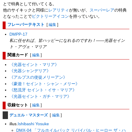
とで特典として付いてくる。
他のサイキックと同様に
レアリティ
が無いが、
スーパーレア
の特典
となったことで
ビクトリーアイコン
を持っていない。
フレーバーテキスト
[
編集
]
DMPP-17
私に任せれば、皆ハッピーになれるのですわ！――光器セイン
ト・アヴェ・マリア
関連カード
[
編集
]
《光器セイント・マリア》
《光器シャンデリア》
《アルプスの使徒メリーアン》
《豪遊！セイント・シャン・メリー》
《怒流牙 セイント・イサ・マリア》
《光器セイント・ガチ・マリア》
収録セット
[
編集
]
デュエル・マスターズ
[
編集
]
illus.
Ishibashi Yosuke
DMX-04 「フルホイルパック リバイバル・ヒーロー ザ・ハ