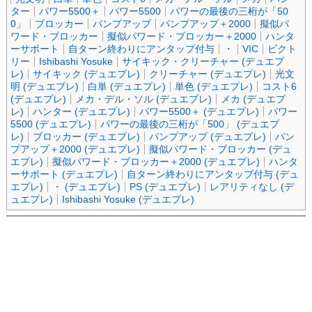
ター
パワー5500＋
パワー5500
パワーの最後の三桁が「50
0」
ブロッカー
パンプアップ
パンプアップ＋2000
擬似パ
ワード・ブロッカー
擬似パワード・ブロッカー＋2000
ハンタ
ーサポート
自ターン終わりにアンタップ付与
・
VIC
ビクト
リー
Ishibashi Yosuke
サイキック・クリーチャー (デュエプ
レ)
サイキック (デュエプレ)
クリーチャー (デュエプレ)
光文
明 (デュエプレ)
白単 (デュエプレ)
単色 (デュエプレ)
コスト6
(デュエプレ)
メカ・デル・ソル (デュエプレ)
メカ (デュエプ
レ)
ハンター (デュエプレ)
パワー5500＋ (デュエプレ)
パワー
5500 (デュエプレ)
パワーの最後の三桁が「500」 (デュエプ
レ)
ブロッカー (デュエプレ)
パンプアップ (デュエプレ)
パン
プアップ＋2000 (デュエプレ)
擬似パワード・ブロッカー (デュ
エプレ)
擬似パワード・ブロッカー＋2000 (デュエプレ)
ハンタ
ーサポート (デュエプレ)
自ターン終わりにアンタップ付与 (デュ
エプレ)
・ (デュエプレ)
PS (デュエプレ)
レアリティなし (デ
ュエプレ)
Ishibashi Yosuke (デュエプレ)