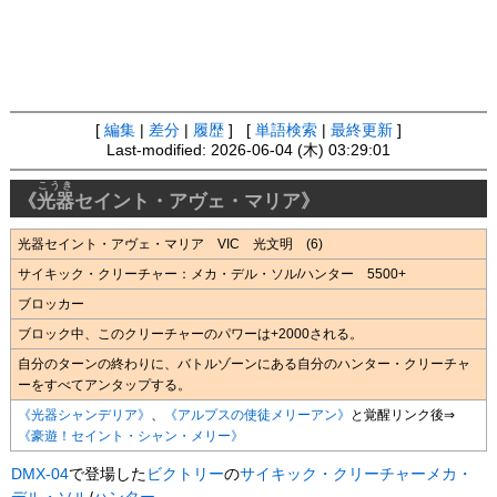
[
編集
|
差分
|
履歴
] [
単語検索
|
最終更新
]
Last-modified: 2026-06-04 (木) 03:29:01
こうき
《
光器
セイント・アヴェ・マリア》
光器セイント・アヴェ・マリア VIC 光文明 (6)
サイキック・クリーチャー：メカ・デル・ソル/ハンター 5500+
ブロッカー
ブロック中、このクリーチャーのパワーは+2000される。
自分のターンの終わりに、バトルゾーンにある自分のハンター・クリーチャ
ーをすべてアンタップする。
《光器シャンデリア》
、
《アルプスの使徒メリーアン》
と覚醒リンク後⇒
《豪遊！セイント・シャン・メリー》
DMX-04
で登場した
ビクトリー
の
サイキック・クリーチャー
メカ・