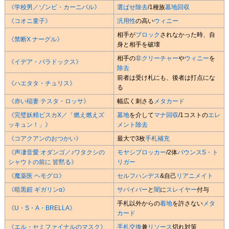
《学校男／ゾンビ・カーニバル》
選ばせ除去
/1種族
墓地回収
《コオニ童子》
汎用性
の高い
ウィニー
相手が
ブロック
されなかった時、自
《禁断X ナーグル》
身と相手を破壊
相手の
非クリーチャー
や
ウィニー
を
《イデア・パラドックス》
除去
前者は受け札にも、後者は打点にな
《ハエタタ・チュリス》
る
《赤い稲妻 テスタ・ロッサ》
幅広く刺さる
メタカード
《完璧妖精ビスカX／「燃え燃えズ
墓地
を介して
マナ回収
/1コストの
エレ
ッキュン！」》
メント
除去
《コアクアンのおつかい》
最大で3枚
手札補充
《声凄音愛 オダンゴ／♪ワタクシの
モヤシ
ブロッカー
/2体
バウンス
S・ト
シャウトの前に 皆黙る》
リガー
《魔薬医 ヘモグロ》
セルフハンデス
&自己
リアニメイト
《暗黒鎧 ギガリンα》
サバイバー
と
闇
に
スレイヤー
付与
手札以外からの
着地
を許さない
メタ
《U・S・A・BRELLA》
カード
《エル・セミファイナルのマスク》
手札交換
兼
リソース
切れ対策