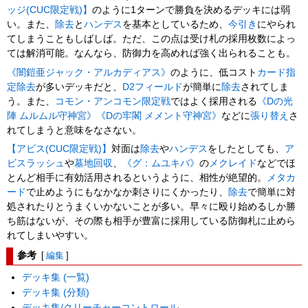
ッジ(CUC限定戦)】
のように1ターンで勝負を決めるデッキには弱
い。また、
除去
と
ハンデス
を基本としているため、
今引き
にやられ
てしまうこともしばしば。ただ、この点は受け札の採用枚数によっ
ては解消可能。なんなら、防御力を高めれば強く出られることも。
《闇鎧亜ジャック・アルカディアス》
のように、低コスト
カード指
定除去
が多いデッキだと、
D2フィールド
が簡単に
除去
されてしま
う。また、
コモン・アンコモン限定戦
ではよく採用される
《Dの光
陣 ムルムル守神宮》
《Dの牢閣 メメント守神宮》
などに
張り替え
さ
れてしまうと意味をなさない。
【アビス(CUC限定戦)】
対面は
除去
や
ハンデス
をしたとしても、
ア
ビスラッシュ
や
墓地回収
、
《グ：ムユキバ》
の
メクレイド
などでほ
とんど相手に有効活用されるというように、相性が絶望的。
メタカ
ード
で止めようにもなかなか刺さりにくかったり、
除去
で簡単に対
処されたりとうまくいかないことが多い。早々に殴り始めるしか勝
ち筋はないが、その際も相手が豊富に採用している防御札に止めら
れてしまいやすい。
参考
[
編集
]
デッキ集 (一覧)
デッキ集 (分類)
デッキ集/クリーチャーコントロール