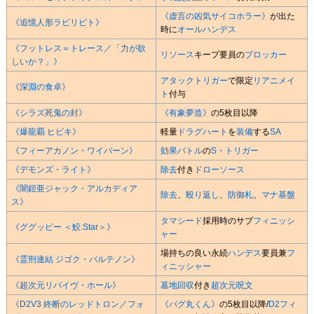
《虚言の凶気サイコホラー》
が出た
《追憶人形ラビリピト》
時に
オールハンデス
《フットレス＝トレース／「力が欲
リソース
キープ要員の
ブロッカー
しいか？」》
アタックトリガー
で限定
リアニメイ
《深淵の食卓》
ト
付与
《シラズ死鬼の封》
《有象夢造》
の5枚目以降
《爆龍覇 ヒビキ》
軽量
ドラグハート
を
装備
する
SA
《フィーアカノン・ワイバーン》
効果バトル
の
S・トリガー
《デモンズ・ライト》
除去
付き
ドローソース
《闇鎧亜ジャック・アルカディア
除去
、
殴り返し
、
防御札
、
マナ基盤
ス》
タマシード
採用時のサブ
フィニッシ
《ググッピー ＜鮫.Star＞》
ャー
場持ちの良い永続
ハンデス
要員兼
フ
《霊刑連結 ジゴク・パルテノン》
ィニッシャー
《超次元リバイヴ・ホール》
墓地回収
付き
超次元呪文
《D2V3 終断のレッドトロン／フォ
《バグ丸くん》
の5枚目以降/
D2フィ