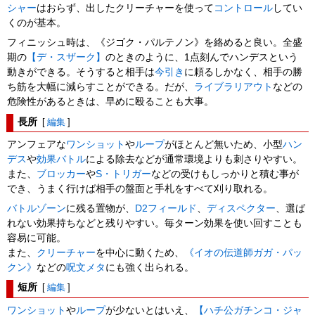
シャー
はおらず、出したクリーチャーを使って
コントロール
してい
くのが基本。
フィニッシュ時は、《ジゴク・パルテノン》を絡めると良い。全盛
期の
【デ・スザーク】
のときのように、1点刻んでハンデスという
動きができる。そうすると相手は
今引き
に頼るしかなく、相手の勝
ち筋を大幅に減らすことができる。だが、
ライブラリアウト
などの
危険性があるときは、早めに殴ることも大事。
長所
[
編集
]
アンフェアな
ワンショット
や
ループ
がほとんど無いため、小型
ハン
デス
や
効果バトル
による除去などが通常環境よりも刺さりやすい。
また、
ブロッカー
や
S・トリガー
などの受けもしっかりと積む事が
でき、うまく行けば相手の盤面と手札をすべて刈り取れる。
バトルゾーン
に残る置物が、
D2フィールド
、
ディスペクター
、選ば
れない効果持ちなどと残りやすい。毎ターン効果を使い回すことも
容易に可能。
また、
クリーチャー
を中心に動くため、
《イオの伝道師ガガ・パッ
クン》
などの
呪文メタ
にも強く出られる。
短所
[
編集
]
ワンショット
や
ループ
が少ないとはいえ、
【ハチ公ガチンコ・ジャ