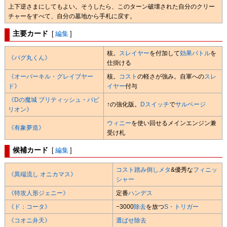
上下逆さまにしてもよい。そうしたら、このターン破壊された自分のクリー
チャーをすべて、自分の墓地から手札に戻す。
主要カード
[
編集
]
核。
スレイヤー
を付加して
効果バトル
を
《バグ丸くん》
仕掛ける
《オーバーキル・グレイブヤー
核。
コスト
の軽さが強み。自軍への
スレ
ド》
イヤー
付与
《Dの魔城 ブリティッシュ・パビ
↑の強化版。
Dスイッチ
で
サルベージ
リオン》
ウィニー
を使い回せるメインエンジン兼
《有象夢造》
受け札
候補カード
[
編集
]
コスト踏み倒しメタ
&優秀な
フィニッ
《異端流し オニカマス》
シャー
《特攻人形ジェニー》
定番
ハンデス
《ド：コータ》
−3000
除去
を放つ
S・トリガー
《コオニ弁天》
選ばせ除去