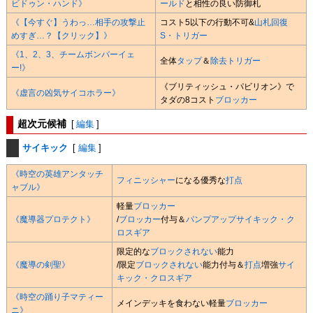
ビドゥン・ハンド》
ールド
と相性の良い防御札
《【今すぐ】うわっ…相手の攻撃止
コスト5以下の行動不可&
山札回復
めすぎ…？【クリック】》
S・トリガー
《1、2、3、チームボンバーイェ
全体
タップ
＆
除去
トリガー
ー!》
《ブリティッシュ・パビリオン》で
《虚言の凶気サイコホラー》
タダの8コスト
ブロッカー
超次元候補
[
編集
]
サイキック
[
編集
]
《時空の英雄アンタッチ
フィニッシャー
になる優秀な
打点
ャブル》
軽量
ブロッカー
《魔導器プロテクト》
/
ブロッカー
付与＆
パンプアップ
サイキック・ク
ロスギア
限定的な
ブロックされない
能力
《魔導の剣聖》
/限定
ブロックされない
能力付与＆
打点
増強
サイ
キック・クロスギア
《時空の踊り子マティー
メインデッキを食わない軽量
ブロッカー
ニ》