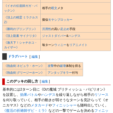
《イオの伝道師ガガ・パ
相手の
呪文
メタ
ックン》
《頂上の精霊 ミラクルス
擬似
モヤシ
ブロッカー
Z》
《勝利のプリンプリン》
汎用性
の高い
足止め
手段
《頂上龍素 サイクリタ》
ジャストダイバー
&
ハンデス
《激天下！シャチホコ・
毎ターン
ウィニー
を
リアニメイト
カイザー》
ドラグハート
[
編集
]
《熱血剣 ネビュラ・ホーン》
攻撃
中の
破壊
体制を得る
《熱血剣 グリージーホーン》
アンタップキラー
付与
このデッキの回し方
[
編集
]
基本的には2ターン目に《Dの魔城 ブリティッシュ・パビリオン》
を設置し、
効果バトル
や
ハンデス
を繰り返しながら相手の
リソース
を刈り取っていく。相手の動きが弱そうなターンを見計らって《オ
ニカマス》などの
メタカード
や
フィニッシャー
も随時出していく。
《復活の祈祷師ザビ・ミラ》
などの一撃でゲームを決める
フィニッ