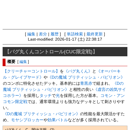
[
編集
|
差分
|
履歴
] [
単語検索
|
最終更新
]
Last-modified: 2026-01-17 (土) 22:38:17
【バグ丸くんコントロール(CUC限定戦)】
概要
[
編集
]
【クリーチャーコントロール】
を
《バグ丸くん》
と
《オーバーキ
ル・グレイブヤード》
や
《Dの魔城 ブリティッシュ・パビリオン》
のコンボに特化させたデッキ。基本的には
青黒赤
で組まれ、
《Dの
魔城 ブリティッシュ・パビリオン》
と相性の良い
《虚言の凶気サイ
コホラー》
を採用し
タッチ
で
光
を採用した方が基本。
コモン・アン
コモン限定戦
では、通常環境よりも強力なデッキとして刺さりやす
い。
《Dの魔城 ブリティッシュ・パビリオン》
の性能を最大限活かすた
め、
モヤシ
ブロッカー
や
効果バトル
などが多く採用されている。
バグ丸くん C 闇/火文明 (2)