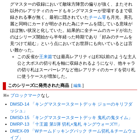
グマスターの収録において敵味方陣営の偏りが強く、またそれ
以外のレアリティのカードもキングマスターが登場するまで収
録される事が無く、最初に隠されていた
チーム零
も月光、美孔
麗と同時にカードが明かされた為にチームを隠している意味が
ほぼ無い状況と化していた。結果的に全チームのカードが出た
のはシリーズ開始から半年経った時期であり「好みのチームを
見つけて組む」という点においてお世辞にも向いているとは言
い難かった。
この反省か
王来篇
では最高レアリティはE3以前のような主人
公と大ボスの切り札を軸に収録されるようになり、他キャラ
の切り札はスーパーレアなど他レアリティのカードを切り札
に使うケースが増加した。
このシリーズに発売された商品
[
編集
]
※=
ブロックマーク
なし
DMSD-14 「キングマスタースタートデッキ ジョーのキリフダ
ッシュ」
DMSD-15 「キングマスタースタートデッキ 鬼札の鬼タイム」
DMRP-13 「十王篇 第1弾 切札×鬼札 キングウォーズ!!!」
DMEX-09 「Wチームドッキングパック チーム切札＆チームウェ
イブ」