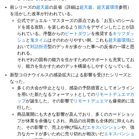
前シリーズの
超天篇
の反省（詳細は
超天篇
、
超天篇環境
参照）
を活かした改革が行われている。
公式でデュエル・マスターズの原点である「お互いのシール
ドを巡る攻防」を楽しめるよう
能力
をデザインしたことが語
られている。序盤からの
ビートダウン
を推奨する
キリフダッ
シュ
と
鬼タイム
はそのわかりやすい例。これも
超天篇環境
に
おいて
対話拒否
型のデッキが多かった事への反省の一環と思
われる。
それぞれの固有の能力を生かすためのサポートも充実してお
り、能力を生かすためのデッキ構築もしやすくなっている。
新型コロナウイルスの感染拡大による影響を受けたシリーズと
なった。
多くの大会が中止となり、感染の予防措置としてオンライン
を用いた新たなるフォーマットとしての
リモートデュエマカ
ップ
が誕生した。その影響で
リモートデュエマ
も爆発的に流
行した。
商品展開にも大きな影響が及んでおり、多くのカードショッ
プが休業を余儀なくされ、商品の出荷数も全体的に抑えられ
た。その影響で、売上が伸び悩んだ
エキスパンション
や、強
力なカードが多いために売り切れが相次いだ
エキスパンショ