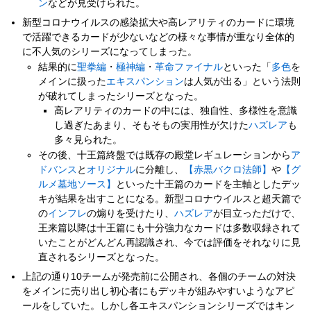
ン
などが見受けられた。
新型コロナウイルスの感染拡大や高レアリティのカードに環境
で活躍できるカードが少ないなどの様々な事情が重なり全体的
に不人気のシリーズになってしまった。
結果的に
聖拳編
・
極神編
・
革命ファイナル
といった「
多色
を
メインに扱った
エキスパンション
は人気が出る」という法則
が破れてしまったシリーズとなった。
高レアリティのカードの中には、独自性、多様性を意識
し過ぎたあまり、そもそもの実用性が欠けた
ハズレア
も
多々見られた。
その後、十王篇終盤では既存の殿堂レギュレーションから
ア
ドバンス
と
オリジナル
に分離し、
【赤黒バクロ法師】
や
【グ
ルメ墓地ソース】
といった十王篇のカードを主軸としたデッ
キが結果を出すことになる。新型コロナウイルスと超天篇で
の
インフレ
の煽りを受けたり、
ハズレア
が目立っただけで、
王来篇以降は十王篇にも十分強力なカードは多数収録されて
いたことがどんどん再認識され、今では評価をそれなりに見
直されるシリーズとなった。
上記の通り10チームが発売前に公開され、各個のチームの対決
をメインに売り出し初心者にもデッキが組みやすいようなアピ
ールをしていた。しかし各エキスパンションシリーズではキン