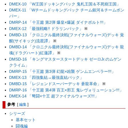
DMEX-10 「W王国ドッキングパック 鬼札王国＆不死樹王国」
DMEX-11 「Wチームドッキングパック チーム銀河＆チームボン
バー」
DMRP-14 「十王篇 第2弾 爆皇×爆誕 ダイナボルト!!!」
DMEX-12 「最強戦略!! ドラリンパック」
※
DMBD-13 「クロニクル最終決戦(ファイナルウォーズ)デッキ 覚
醒(サイキック)流星譚」
※
DMBD-14 「クロニクル最終決戦(ファイナルウォーズ)デッキ 龍
魂(ドラグハート)紅蓮譚」
※
DMSD-16 「キングマスタースタートデッキ ゼーロJr.のムゲン
クライム」
DMRP-15 「十王篇 第3弾 幻龍×凶襲 ゲンムエンペラー!!!」
DMEX-13 「四強集結→最強直結パック」
DMBD-15 「レジェンドスーパーデッキ 蒼龍革命」
※
DMRP-16 「十王篇 第4弾 百王×邪王 鬼レヴォリューション!!!」
DMEX-14 「弩闘×十王 超ファイナルウォーズ!!!」
参考
[
編集
]
シリーズ
基本セット
闘魂編