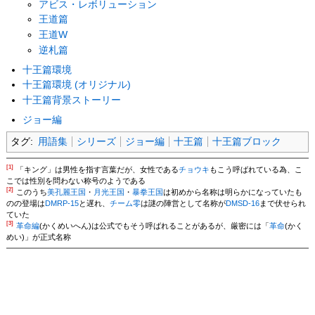
アビス・レボリューション
王道篇
王道W
逆札篇
十王篇環境
十王篇環境 (オリジナル)
十王篇背景ストーリー
ジョー編
タグ:
用語集
シリーズ
ジョー編
十王篇
十王篇ブロック
[1]
「キング」は男性を指す言葉だが、女性である
チョウキ
もこう呼ばれている為、こ
こでは性別を問わない称号のようである
[2]
このうち
美孔麗王国
・
月光王国
・
暴拳王国
は初めから名称は明らかになっていたも
のの登場は
DMRP-15
と遅れ、
チーム零
は謎の陣営として名称が
DMSD-16
まで伏せられ
ていた
[3]
革命編
(かくめいへん)は公式でもそう呼ばれることがあるが、厳密には「
革命
(かく
めい)」が正式名称