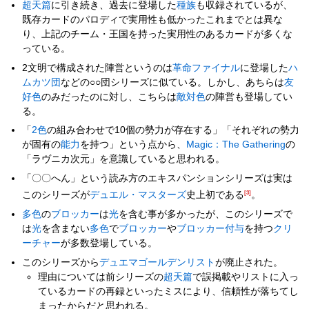
超天篇
に引き続き、過去に登場した
種族
も収録されているが、
既存カードのパロディで実用性も低かったこれまでとは異な
り、上記のチーム・王国を持った実用性のあるカードが多くな
っている。
2文明で構成された陣営というのは
革命ファイナル
に登場した
ハ
ムカツ団
などの○○団シリーズに似ている。しかし、あちらは
友
好色
のみだったのに対し、こちらは
敵対色
の陣営も登場してい
る。
「
2色
の組み合わせで10個の勢力が存在する」「それぞれの勢力
が固有の
能力
を持つ」という点から、
Magic：The Gathering
の
「ラヴニカ次元」を意識していると思われる。
「〇〇へん」という読み方のエキスパンションシリーズは実は
このシリーズが
デュエル・マスターズ
史上初である
[3]
。
多色
の
ブロッカー
は
光
を含む事が多かったが、このシリーズで
は
光
を含まない
多色
で
ブロッカー
や
ブロッカー
付与
を持つ
クリ
ーチャー
が多数登場している。
このシリーズから
デュエマゴールデンリスト
が廃止された。
理由については前シリーズの
超天篇
で誤掲載やリストに入っ
ているカードの再録といったミスにより、信頼性が落ちてし
まったからだと思われる。