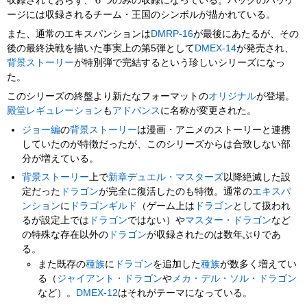
収録されておらず、６つのみの収録になっている。パックのパッケ
ージには収録されるチーム・王国のシンボルが描かれている。
また、通常のエキスパンションは
DMRP-16
が最後にあたるが、その
後の最終決戦を描いた事実上の第5弾として
DMEX-14
が発売され、
背景ストーリー
が特別弾で完結するという珍しいシリーズになっ
た。
このシリーズの終盤より新たなフォーマットの
オリジナル
が登場。
殿堂レギュレーション
も
アドバンス
に名称が変更された。
ジョー編
の
背景ストーリー
は漫画・アニメのストーリーと連携
していたのが特徴だったが、このシリーズからは合致しない部
分が増えている。
背景ストーリー
上で
新章デュエル・マスターズ
以降絶滅した設
定だった
ドラゴン
が完全に復活したのも特徴。通常の
エキスパ
ンション
に
ドラゴンギルド
（ゲーム上は
ドラゴン
として扱われ
るが設定上では
ドラゴン
ではない）や
マスター・ドラゴン
など
の特殊な存在以外の
ドラゴン
が収録されたのは数年ぶりであ
る。
また既存の
種族
に
ドラゴン
を追加した
種族
が数多く増えてい
る（
ジャイアント・ドラゴン
や
メカ・デル・ソル・ドラゴン
など）。
DMEX-12
はそれがテーマになっている。