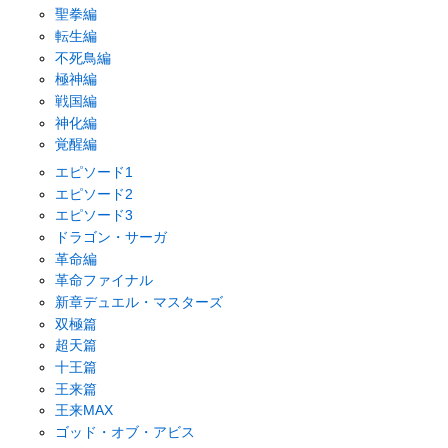
聖拳編
転生編
不死鳥編
極神編
戦国編
神化編
覚醒編
エピソード1
エピソード2
エピソード3
ドラゴン・サーガ
革命編
革命ファイナル
新章デュエル・マスターズ
双極篇
超天篇
十王篇
王来篇
王来MAX
ゴッド・オブ・アビス