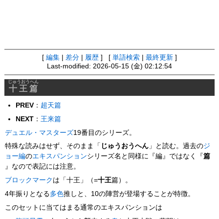
[
編集
|
差分
|
履歴
] [
単語検索
|
最終更新
]
Last-modified: 2026-05-15 (金) 02:12:54
じゅうおうへん
十王篇
PREV
：
超天篇
NEXT
：
王来篇
デュエル・マスターズ
19番目のシリーズ。
特殊な読みはせず、そのまま「
じゅうおうへん
」と読む。過去の
ジ
ョー編
の
エキスパンション
シリーズ名と同様に『編』ではなく『
篇
』なので表記には注意。
ブロックマーク
は「十王」（=
十王
篇）。
4年振りとなる
多色
推しと、10の陣営が登場することが特徴。
このセットに当てはまる通常のエキスパンションは