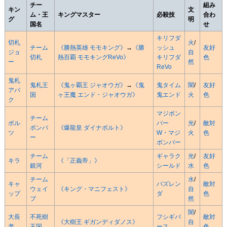
チー
組み
キン
文
ム・王
キングマスター
必殺技
合わ
グ
明
国名
せ
キリフダ
切札
火
/
チーム
《勝熱英雄 モモキング》
→
《勝
ッシュ
友好
ジョ
自
切札
熱百覇 モモキングReVo》
キリフダ
色
ー
然
ReVo
鬼札
鬼札王
《鬼ヶ覇王 ジャオウガ》
→
《鬼
鬼タイム
闇
/
友好
アバ
国
ヶ王魔 エンド・ジャオウガ》
鬼エンド
火
色
ク
マジボン
チーム
ボル
バー
光
/
敵対
ボンバ
《爆龍皇 ダイナボルト》
ツ
W・マジ
火
色
ー
ボンバー
チーム
ギャラク
光
/
友好
キラ
《「正義帝」》
銀河
シールド
水
色
チーム
水
/
キャ
バズレン
敵対
ウェイ
《キング・マニフェスト》
自
ップ
ダ
色
ブ
然
闇
/
大長
不死樹
フシギバ
敵対
《大樹王 ギガンディダノス》
自
老
王国
ース
色