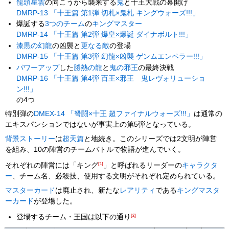
龍頭星雲
の向こうから襲来する
鬼
と十王大戦の幕開け
DMRP-13 「十王篇 第1弾 切札×鬼札 キングウォーズ!!!」
爆誕する
3つ
の
チーム
の
キングマスター
DMRP-14 「十王篇 第2弾 爆皇×爆誕 ダイナボルト!!!」
漆黒の幻龍
の凶襲と
更な
る
敵
の登場
DMRP-15 「十王篇 第3弾 幻龍×凶襲 ゲンムエンペラー!!!」
パワー
アップ
した
勝熱の龍
と
鬼の邪王
の最終決戦
DMRP-16 「十王篇 第4弾 百王×邪王 鬼レヴォリューショ
ン!!!」
の4つ
特別弾の
DMEX-14 「弩闘×十王 超ファイナルウォーズ!!!」
は通常の
エキスパンションではないが事実上の第5弾となっている。
背景ストーリー
は
超天篇
と地続き。このシリーズでは2文明が陣営
を組み、10の陣営のチームバトルで物語が進んでいく。
それぞれの陣営には「キング
[1]
」と呼ばれるリーダーの
キャラクタ
ー
、チーム名、必殺技、使用する文明がそれぞれ定められている。
マスターカード
は廃止され、新たな
レアリティ
である
キングマスタ
ーカード
が登場した。
登場するチーム・王国は以下の通り
[2]