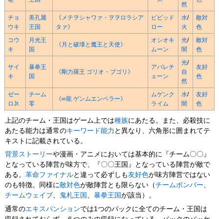
然
チョ
美孔麗
《メテヲシャワァ・ヲヲロラシア
ビビッド
水
/
敵対
ウキ
王国
タァ》
ロー
火
色
コウ
月光王
オシオキ
光
/
敵対
《月と破壊と魔王と天使》
キ
国
ムーン
闇
色
光
/
サイ
暴拳王
アバレチ
友好
《剛力羅王 ゴリオ・ブゴリ》
自
キ
国
ェーン
色
然
ゼー
チーム
ムゲンク
水
/
友好
《∞龍 ゲンムエンペラー》
ロJr.
零
ライム
闇
色
上記のチーム・王国はゲーム上では
種族
にあたる。また、必殺技に
あたる能力は通常の
キーワード能力
と異なり、六角形に囲まれてテ
キストに記載されている。
背景ストーリー
や漫画・アニメにおいては基本的に『チーム〇〇』
となっている陣営が味方で、『〇〇王国』となっている陣営が敵で
ある。
革命ファイナル
と違って必ずしも
友好色
が味方陣営ではない
のも特徴。同様に
敵対色
が敵陣営とも限らない（
チームボンバー
、
チームウェイブ
、
鬼札王国
、
暴拳王国
が該当）。
通常の
エキスパンション
では1つのパックに全てのチーム・王国は