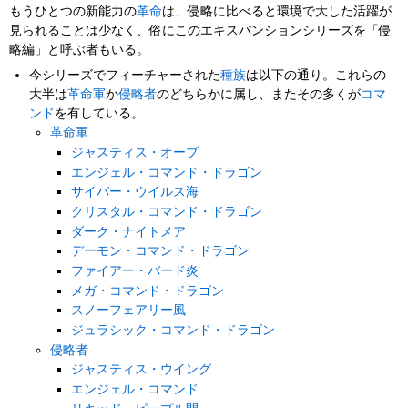
もうひとつの新能力の
革命
は、侵略に比べると環境で大した活躍が
見られることは少なく、俗にこのエキスパンションシリーズを「侵
略編」と呼ぶ者もいる。
今シリーズでフィーチャーされた
種族
は以下の通り。これらの
大半は
革命軍
か
侵略者
のどちらかに属し、またその多くが
コマ
ンド
を有している。
革命軍
ジャスティス・オーブ
エンジェル・コマンド・ドラゴン
サイバー・ウイルス海
クリスタル・コマンド・ドラゴン
ダーク・ナイトメア
デーモン・コマンド・ドラゴン
ファイアー・バード炎
メガ・コマンド・ドラゴン
スノーフェアリー風
ジュラシック・コマンド・ドラゴン
侵略者
ジャスティス・ウイング
エンジェル・コマンド