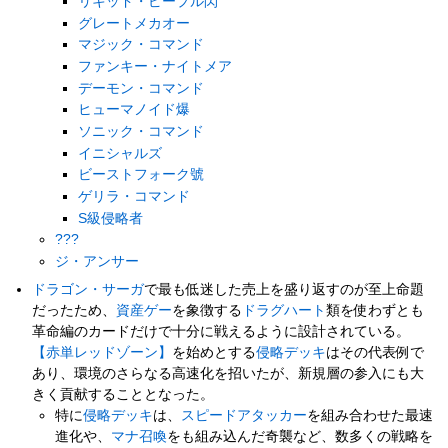
リキッド・ピープル閃
グレートメカオー
マジック・コマンド
ファンキー・ナイトメア
デーモン・コマンド
ヒューマノイド爆
ソニック・コマンド
イニシャルズ
ビーストフォーク號
ゲリラ・コマンド
S級侵略者
???
ジ・アンサー
ドラゴン・サーガ
で最も低迷した売上を盛り返すのが至上命題
だったため、
資産ゲー
を象徴する
ドラグハート
類を使わずとも
革命編のカードだけで十分に戦えるように設計されている。
【赤単レッドゾーン】
を始めとする
侵略
デッキ
はその代表例で
あり、環境のさらなる高速化を招いたが、新規層の参入にも大
きく貢献することとなった。
特に
侵略
デッキ
は、
スピードアタッカー
を組み合わせた最速
進化や、
マナ召喚
をも組み込んだ奇襲など、数多くの戦略を