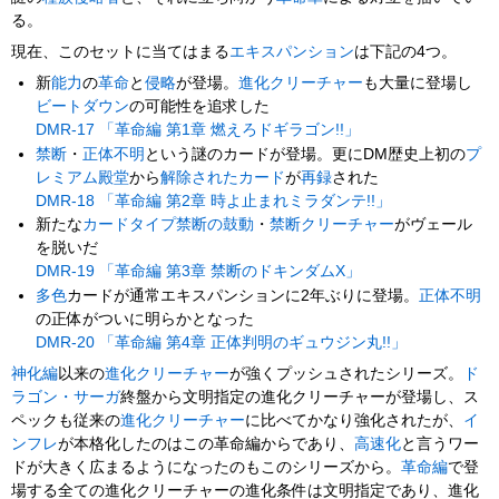
る。
現在、このセットに当てはまる
エキスパンション
は下記の4つ。
新
能力
の
革命
と
侵略
が登場。
進化クリーチャー
も大量に登場し
ビートダウン
の可能性を追求した
DMR-17 「革命編 第1章 燃えろドギラゴン!!」
禁断
・
正体不明
という謎のカードが登場。更にDM歴史上初の
プ
レミアム殿堂
から
解除されたカード
が
再録
された
DMR-18 「革命編 第2章 時よ止まれミラダンテ!!」
新たな
カードタイプ
禁断の鼓動
・
禁断クリーチャー
がヴェール
を脱いだ
DMR-19 「革命編 第3章 禁断のドキンダムX」
多色
カードが通常エキスパンションに2年ぶりに登場。
正体不明
の正体がついに明らかとなった
DMR-20 「革命編 第4章 正体判明のギュウジン丸!!」
神化編
以来の
進化クリーチャー
が強くプッシュされたシリーズ。
ド
ラゴン・サーガ
終盤から文明指定の進化クリーチャーが登場し、ス
ペックも従来の
進化クリーチャー
に比べてかなり強化されたが、
イ
ンフレ
が本格化したのはこの革命編からであり、
高速化
と言うワー
ドが大きく広まるようになったのもこのシリーズから。
革命編
で登
場する全ての進化クリーチャーの進化条件は文明指定であり、進化