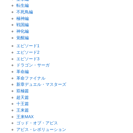
転生編
不死鳥編
極神編
戦国編
神化編
覚醒編
エピソード1
エピソード2
エピソード3
ドラゴン・サーガ
革命編
革命ファイナル
新章デュエル・マスターズ
双極篇
超天篇
十王篇
王来篇
王来MAX
ゴッド・オブ・アビス
アビス・レボリューション