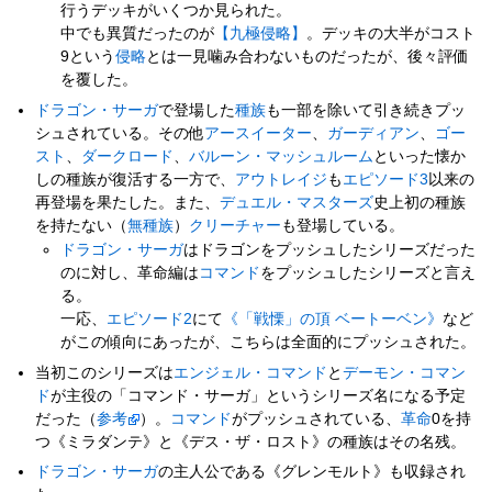
行うデッキがいくつか見られた。
中でも異質だったのが
【九極侵略】
。デッキの大半がコスト
9という
侵略
とは一見噛み合わないものだったが、後々評価
を覆した。
ドラゴン・サーガ
で登場した
種族
も一部を除いて引き続きプッ
シュされている。その他
アースイーター
、
ガーディアン
、
ゴー
スト
、
ダークロード
、
バルーン・マッシュルーム
といった懐か
しの種族が復活する一方で、
アウトレイジ
も
エピソード3
以来の
再登場を果たした。また、
デュエル・マスターズ
史上初の種族
を持たない（
無種族
）
クリーチャー
も登場している。
ドラゴン・サーガ
はドラゴンをプッシュしたシリーズだった
のに対し、革命編は
コマンド
をプッシュしたシリーズと言え
る。
一応、
エピソード2
にて
《「戦慄」の頂 ベートーベン》
など
がこの傾向にあったが、こちらは全面的にプッシュされた。
当初このシリーズは
エンジェル・コマンド
と
デーモン・コマン
ド
が主役の「コマンド・サーガ」というシリーズ名になる予定
だった（
参考
）。
コマンド
がプッシュされている、
革命
0を持
つ《ミラダンテ》と《デス・ザ・ロスト》の種族はその名残。
ドラゴン・サーガ
の主人公である《グレンモルト》も収録され