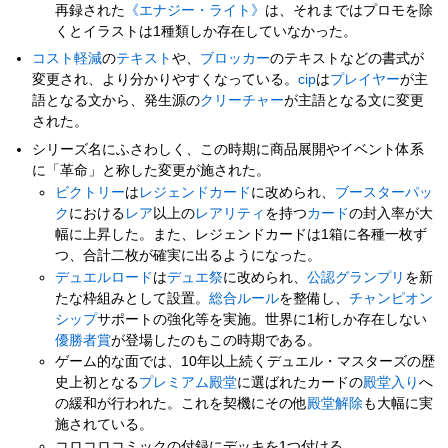
再録された
《エナジー・ライト》
は、それまではプロモを除
くとイラストは1種類しか存在していなかった。
コスト軽減
の
テキスト
や、
ブロッカー
のテキストなどの書式が
変更され、より分かりやすくなっている。
cip
は
プレイヤー
が主
語となる文から、発生源の
クリーチャー
が主語となる文に変更
された。
シリーズ名にふさわしく、この時期に商品展開やイベント体系
に「革命」と称した変更が施された。
ビクトリー
は
レジェンドカード
に改められ、
ブースターパッ
ク
における
レア
以上の
レアリティ
を持つ
カード
の封入率が大
幅に上昇した。また、レジェンドカードは1箱に各種一枚ず
つ、合計二枚が確実に出るようになった。
デュエルロード
は
デュエ祭
に改められ、
公認グランプリ
を新
たな枠組みとして設置。
総合ルール
を整備し、
チャンピオン
シップ
サポートの強化等を実施。世界に1桁しか存在しない
優勝者賞
が登場したのもこの時期である。
ゲーム的な面では、10年以上続くデュエル・マスターズの歴
史上初となる
プレミアム殿堂
に選ばれたカードの
殿堂入り
へ
の緩和が行われた。これを契機にその他
殿堂解除
も大幅に実
施されている。
コロコロコミックの付録にデッキを1つ付ける。