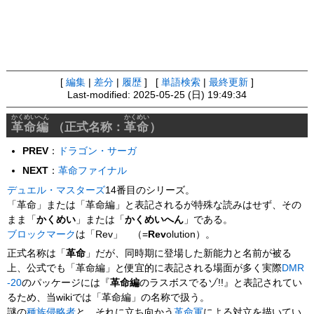
[
編集
|
差分
|
履歴
] [
単語検索
|
最終更新
]
Last-modified: 2025-05-25 (日) 19:49:34
かくめいへん
かくめい
革命編
（正式名称：
革命
）
PREV
：
ドラゴン・サーガ
NEXT
：
革命ファイナル
デュエル・マスターズ
14番目のシリーズ。
「革命」または「革命編」と表記されるが特殊な読みはせず、その
まま「
かくめい
」または「
かくめいへん
」である。
ブロックマーク
は「Rev」 （=
Rev
olution）。
正式名称は「
革命
」だが、同時期に登場した新能力と名前が被る
上、公式でも「革命編」と便宜的に表記される場面が多く実際
DMR
-20
のパッケージには『
革命編
のラスボスでるゾ!!』と表記されてい
るため、当wikiでは「革命編」の名称で扱う。
謎の
種族
侵略者
と、それに立ち向かう
革命軍
による対立を描いてい