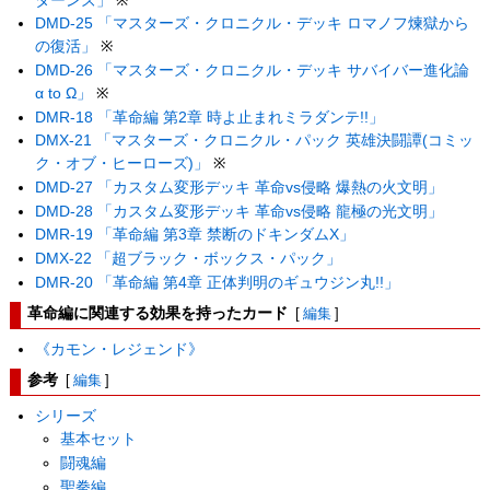
ターンズ」
※
DMD-25 「マスターズ・クロニクル・デッキ ロマノフ煉獄から
の復活」
※
DMD-26 「マスターズ・クロニクル・デッキ サバイバー進化論
α to Ω」
※
DMR-18 「革命編 第2章 時よ止まれミラダンテ!!」
DMX-21 「マスターズ・クロニクル・パック 英雄決闘譚(コミッ
ク・オブ・ヒーローズ)」
※
DMD-27 「カスタム変形デッキ 革命vs侵略 爆熱の火文明」
DMD-28 「カスタム変形デッキ 革命vs侵略 龍極の光文明」
DMR-19 「革命編 第3章 禁断のドキンダムX」
DMX-22 「超ブラック・ボックス・パック」
DMR-20 「革命編 第4章 正体判明のギュウジン丸!!」
革命編に関連する効果を持ったカード
[
編集
]
《カモン・レジェンド》
参考
[
編集
]
シリーズ
基本セット
闘魂編
聖拳編