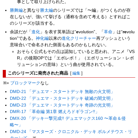
事として取り上げられた。
勝舞編
と異なり
勝太編
のシリーズでは「〜編」がつくものが存
在しないが、強いて挙げる（通称を含めて考える）とすればこ
のシリーズが該当する。
余談だが「
進化
」を表す英単語は“
e
volution”、「
革命
」は“
re
volu
tion”である。
神化編
以来の
進化クリーチャー
再プッシュという
意味合いで命名された側面もあるのかもしれない。
おそらく公式もその点は認知していると思われ、アニメ『VS
R』の後期OPでは「エボレボ！」（エボリューション・レボ
リューションの意味）という曲が使用されている。
このシリーズに発売された商品
[
編集
]
※=
ブロックマーク
なし
DMD-21 「デュエマ・スタートデッキ 無敵の火文明」
DMD-22 「デュエマ・スタートデッキ 破滅の闇文明」
DMD-23 「デュエマ・スタートデッキ 奇跡の光文明」
DMR-17 「革命編 第1章 燃えろドギラゴン!!」
DMX-20 「デッキ一撃完成!! デュエマックス160 〜革命＆侵
略〜」
DMD-24 「マスターズ・クロニクル・デッキ ボルメテウス・リ