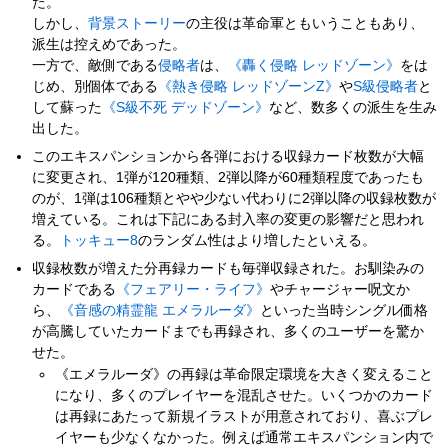
た。
しかし、
背景ストーリー
の主役は革命軍ともいうこともあり、
派生は控えめであった。
一方で、敵側である
侵略者
は、
《轟く侵略 レッドゾーン》
をは
じめ、別個体である
《熱き侵略 レッドゾーンZ》
や
S級侵略者
と
して蘇った
《S級不死 デッドゾーン》
など、数多くの派生を生み
出した。
このエキスパンションから各弾における収録カード枚数が大幅
に変更され、1弾が120種類、2弾以降が60種類程度であったも
のが、1弾は106種類とやや少ない代わりに2弾以降の収録枚数が
増えている。これは下記にある封入率の変更の影響だと思われ
る。
トッキュー8
のランダム性はより増したといえる。
収録枚数が増えた分再録カードも毎弾収録された。お馴染みの
カードである
《フェアリー・ライフ》
やチャージャー呪文か
ら、
《音感の精霊龍 エメラルーダ》
といった当時シングル価格
が高騰していたカードまでも再録され、多くのユーザーを驚か
せた。
《エメラルーダ》の再録は革命限定環境を大きく変えること
になり、多くのプレイヤーを混乱させた。いくつかのカード
は再録にあたって新規イラストが用意されており、喜ぶプレ
イヤーも少なくなかった。例えば通常エキスパンション内で