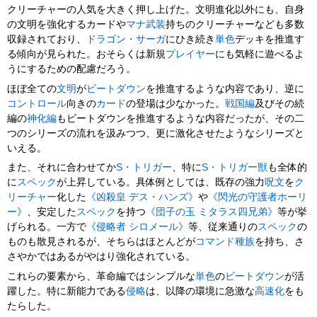
クリーチャーの人気を大きく押し上げた。文明進化以外にも、自身
の文明を強化するカードや
マナ武装
持ちのクリーチャーなども多数
収録されており、
ドラゴン・サーガ
にひき続き
単色
デッキを推進す
る傾向が見られた。おそらくは新規
プレイヤー
にも気軽に遊べるよ
うにするための配慮だろう。
ほぼ全ての
文明
が
ビートダウン
を推進するような内容であり、逆に
コントロール
向きの
カード
の登場は少なかった。
戦国編
及びその続
編の
神化編
もビートダウンを推進するような内容だったが、その二
つのシリーズの流れを汲みつつ、更に激化させたようなシリーズと
いえる。
また、それに合わせてか
S・トリガー
、特に
S・トリガー獣
も全体的
に
スペック
が上昇している。具体例としては、既存の強力
呪文
を
ク
リーチャー
化した
《凶殺皇 デス・ハンズ》
や
《閃光の守護者ホーリ
ー》
、安定した
スペック
を持つ
《団子の玉 ミタラス四兄弟》
等が挙
げられる。一方で
《侵略者 シロメール》
等、従来通りの
スペック
の
ものも散見されるが、そちらはほとんどが
コマンド
種族
を持ち、さ
さやかではあるがやはり強化されている。
これらの要素から、革命編ではシンプルな
単色
の
ビートダウン
が活
躍した。特に新能力である
侵略
は、以降の環境に急激な
高速化
をも
たらした。