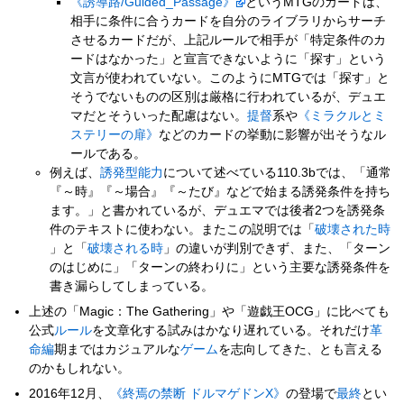
《誘導路/Guided_Passage》
というMTGのカードは、
相手に条件に合うカードを自分のライブラリからサーチ
させるカードだが、上記ルールで相手が「特定条件のカ
ードはなかった」と宣言できないように「探す」という
文言が使われていない。このようにMTGでは「探す」と
そうでないものの区別は厳格に行われているが、デュエ
マだとそういった配慮はない。
提督
系や
《ミラクルとミ
ステリーの扉》
などのカードの挙動に影響が出そうなル
ールである。
例えば、
誘発型能力
について述べている110.3bでは、「通常
『～時』『～場合』『～たび』などで始まる誘発条件を持ち
ます。」と書かれているが、デュエマでは後者2つを誘発条
件のテキストに使わない。またこの説明では「
破壊された時
」と「
破壊される時
」の違いが判別できず、また、「ターン
のはじめに」「ターンの終わりに」という主要な誘発条件を
書き漏らしてしまっている。
上述の「Magic：The Gathering」や「遊戯王OCG」に比べても
公式
ルール
を文章化する試みはかなり遅れている。それだけ
革
命編
期まではカジュアルな
ゲーム
を志向してきた、とも言える
のかもしれない。
2016年12月、
《終焉の禁断 ドルマゲドンX》
の登場で
最終
とい