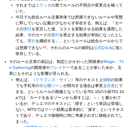
それまでは
エラッタ
の形でルールの不明点や変更点を補って
いた。
今日でも総合ルール文書単体では把握できないルールや実態
に即していない記載が少なからず存在する。例えば、「カー
ドの
実行
を宣言した後、コストを変動させる効果を適用した
結果、そのカードの
実行
を禁止する効果が有効になったとし
ても、
実行
を継続する」、というルールは総合ルールからで
は把握できない
[1]
。それらのルールの細則は
公式Q＆A
に強く
依存している。
そのルール文章の表記は、制定にかかわった関係者が
Magic：Th
e Gathering
の開発者や
プレイヤー
であることが多いためか、文
章にもそのような影響が見られる。
例えば、
《ドラゴンズ・サイン》
等のテキスト上
強制
の効果
でも手札等の
非公開ゾーン
が関与する場合は事実上
任意
にで
きる、というルールの根拠となっている701.10の小節701.10
aでは「カードをあるゾーンから探すとは、～」と書かれて
いるが、デュエマのテキストに「探す」という単語は登場し
ない。MTGでは
サーチ
効果は基本的に「探す」というテキス
トであり、デュエマ移植時に特に考慮されずに移植されてし
まった。