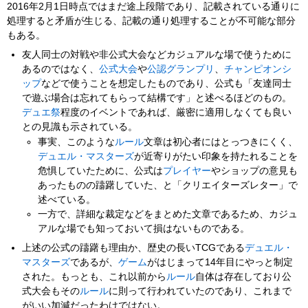
2016年2月1日時点ではまだ途上段階であり、記載されている通りに
処理すると矛盾が生じる、記載の通り処理することが不可能な部分
もある。
友人同士の対戦や非公式大会などカジュアルな場で使うために
あるのではなく、
公式大会
や
公認グランプリ
、
チャンピオンシ
ップ
などで使うことを想定したものであり、公式も「友達同士
で遊ぶ場合は忘れてもらって結構です」と述べるほどのもの。
デュエ祭
程度のイベントであれば、厳密に適用しなくても良い
との見識も示されている。
事実、このような
ルール
文章は初心者にはとっつきにくく、
デュエル・マスターズ
が近寄りがたい印象を持たれることを
危惧していたために、公式は
プレイヤー
やショップの意見も
あったものの躊躇していた、と「クリエイターズレター」で
述べている。
一方で、詳細な裁定などをまとめた文章であるため、カジュ
アルな場でも知っておいて損はないものである。
上述の公式の躊躇も理由か、歴史の長いTCGである
デュエル・
マスターズ
であるが、
ゲーム
がはじまって14年目にやっと制定
された。もっとも、これ以前から
ルール
自体は存在しており公
式大会もその
ルール
に則って行われていたのであり、これまで
がいい加減だったわけではない。