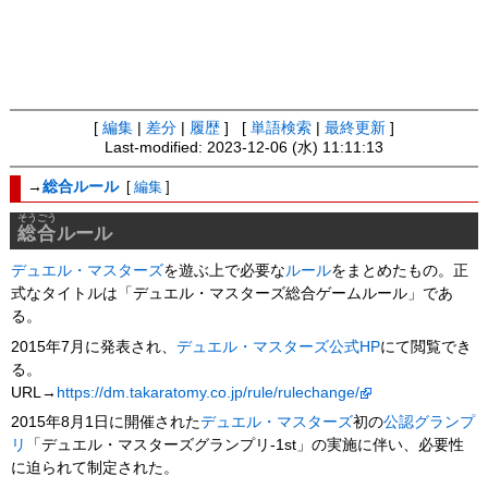
[
編集
|
差分
|
履歴
] [
単語検索
|
最終更新
]
Last-modified: 2023-12-06 (水) 11:11:13
→
総合ルール
[
編集
]
そうごう
総合
ルール
デュエル・マスターズ
を遊ぶ上で必要な
ルール
をまとめたもの。正
式なタイトルは「デュエル・マスターズ総合ゲームルール」であ
る。
2015年7月に発表され、
デュエル・マスターズ公式HP
にて閲覧でき
る。
URL→
https://dm.takaratomy.co.jp/rule/rulechange/
2015年8月1日に開催された
デュエル・マスターズ
初の
公認グランプ
リ
「デュエル・マスターズグランプリ-1st」の実施に伴い、必要性
に迫られて制定された。