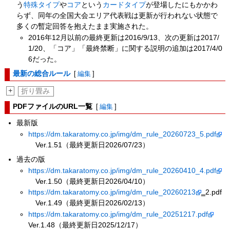
う
特殊タイプ
や
コア
という
カードタイプ
が登場したにもかかわ
らず、同年の全国大会エリア代表戦は更新が行われない状態で
多くの暫定回答を抱えたまま実施された。
2016年12月以前の最終更新は2016/9/13、次の更新は2017/
1/20、「コア」「最終禁断」に関する説明の追加は2017/4/0
6だった。
最新の総合ルール
[
編集
]
+
折り畳み
PDFファイルのURL一覧
[
編集
]
最新版
https://dm.takaratomy.co.jp/img/dm_rule_20260723_5.pdf
Ver.1.51（最終更新日2026/07/23）
過去の版
https://dm.takaratomy.co.jp/img/dm_rule_20260410_4.pdf
Ver.1.50（最終更新日2026/04/10）
https://dm.takaratomy.co.jp/img/dm_rule_20260213
‗2.pdf
Ver.1.49（最終更新日2026/02/13）
https://dm.takaratomy.co.jp/img/dm_rule_20251217.pdf
Ver.1.48（最終更新日2025/12/17）