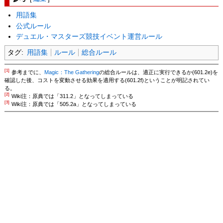
用語集
公式ルール
デュエル・マスターズ競技イベント運営ルール
タグ:
用語集
ルール
総合ルール
[1]
参考までに、
Magic：The Gathering
の総合ルールは、適正に実行できるか(601.2e)を
確認した後、コストを変動させる効果を適用する(601.2f)ということが明記されてい
る。
[2]
Wiki注：原典では「311.2」となってしまっている
[3]
Wiki注：原典では「505.2a」となってしまっている