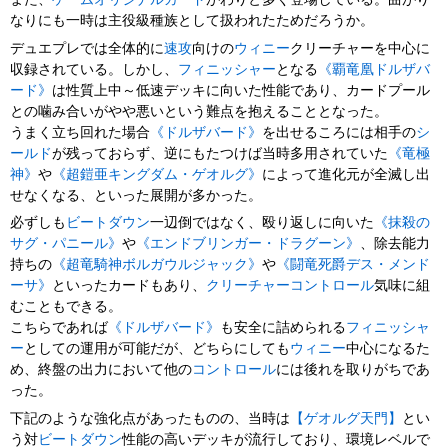
なりにも一時は主役級種族として扱われたためだろうか。
デュエプレでは全体的に
速攻
向けの
ウィニー
クリーチャーを中心に
収録されている。しかし、
フィニッシャー
となる
《覇竜凰ドルザバ
ード》
は性質上中～低速デッキに向いた性能であり、カードプール
との噛み合いがやや悪いという難点を抱えることとなった。
うまく立ち回れた場合
《ドルザバード》
を出せるころには相手の
シ
ールド
が残っておらず、逆にもたつけば当時多用されていた
《竜極
神》
や
《超鎧亜キングダム・ゲオルグ》
によって進化元が全滅し出
せなくなる、といった展開が多かった。
必ずしも
ビートダウン
一辺倒ではなく、殴り返しに向いた
《抹殺の
サグ・パニール》
や
《エンドブリンガー・ドラグーン》
、除去能力
持ちの
《超竜騎神ボルガウルジャック》
や
《闘竜死爵デス・メンド
ーサ》
といったカードもあり、
クリーチャーコントロール
気味に組
むこともできる。
こちらであれば
《ドルザバード》
も安全に詰められる
フィニッシャ
ー
としての運用が可能だが、どちらにしても
ウィニー
中心になるた
め、終盤の出力において他の
コントロール
には後れを取りがちであ
った。
下記のような強化点があったものの、当時は
【ゲオルグ天門】
とい
う対
ビートダウン
性能の高いデッキが流行しており、環境レベルで