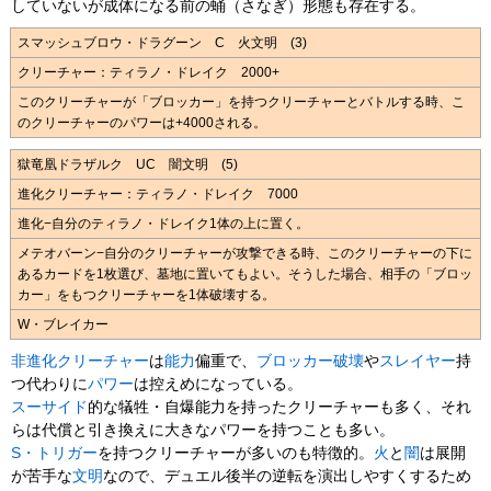
していないが成体になる前の蛹（さなぎ）形態も存在する。
スマッシュブロウ・ドラグーン C 火文明 (3)
クリーチャー：ティラノ・ドレイク 2000+
このクリーチャーが「ブロッカー」を持つクリーチャーとバトルする時、こ
のクリーチャーのパワーは+4000される。
獄竜凰ドラザルク UC 闇文明 (5)
進化クリーチャー：ティラノ・ドレイク 7000
進化−自分のティラノ・ドレイク1体の上に置く。
メテオバーン−自分のクリーチャーが攻撃できる時、このクリーチャーの下に
あるカードを1枚選び、墓地に置いてもよい。そうした場合、相手の「ブロッ
カー」をもつクリーチャーを1体破壊する。
W・ブレイカー
非進化
クリーチャー
は
能力
偏重で、
ブロッカー破壊
や
スレイヤー
持
つ代わりに
パワー
は控えめになっている。
スーサイド
的な犠牲・自爆能力を持ったクリーチャーも多く、それ
らは代償と引き換えに大きなパワーを持つことも多い。
S・トリガー
を持つクリーチャーが多いのも特徴的。
火
と
闇
は展開
が苦手な
文明
なので、デュエル後半の逆転を演出しやすくするため