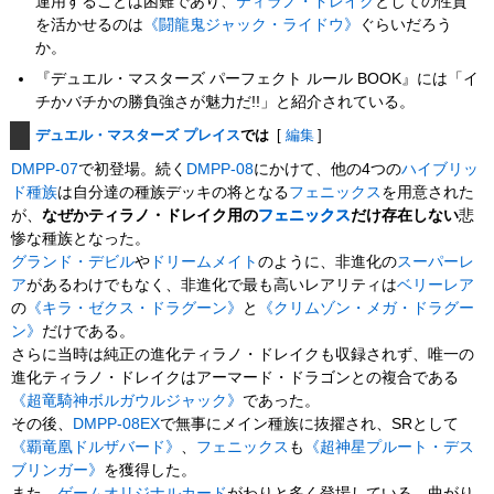
運用することは困難であり、
ティラノ・ドレイク
としての性質
を活かせるのは
《闘龍鬼ジャック・ライドウ》
ぐらいだろう
か。
『デュエル・マスターズ パーフェクト ルール BOOK』には「イ
チかバチかの勝負強さが魅力だ!!」と紹介されている。
デュエル・マスターズ プレイス
では
[
編集
]
DMPP-07
で初登場。続く
DMPP-08
にかけて、他の4つの
ハイブリッ
ド種族
は自分達の種族デッキの将となる
フェニックス
を用意された
が、
なぜかティラノ・ドレイク用の
フェニックス
だけ存在しない
悲
惨な種族となった。
グランド・デビル
や
ドリームメイト
のように、非進化の
スーパーレ
ア
があるわけでもなく、非進化で最も高いレアリティは
ベリーレア
の
《キラ・ゼクス・ドラグーン》
と
《クリムゾン・メガ・ドラグー
ン》
だけである。
さらに当時は純正の進化ティラノ・ドレイクも収録されず、唯一の
進化ティラノ・ドレイクはアーマード・ドラゴンとの複合である
《超竜騎神ボルガウルジャック》
であった。
その後、
DMPP-08EX
で無事にメイン種族に抜擢され、SRとして
《覇竜凰ドルザバード》
、
フェニックス
も
《超神星プルート・デス
ブリンガー》
を獲得した。
また、
ゲームオリジナルカード
がわりと多く登場している。曲がり