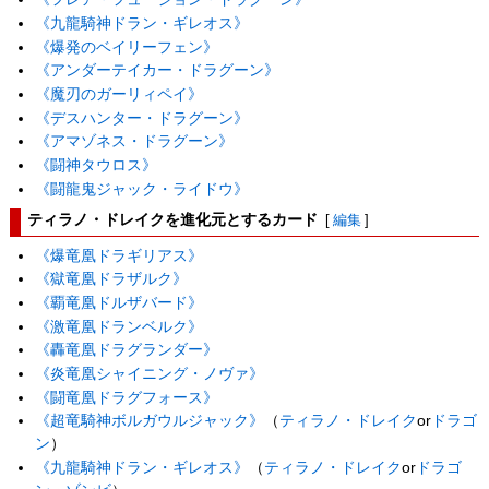
《九龍騎神ドラン・ギレオス》
《爆発のベイリーフェン》
《アンダーテイカー・ドラグーン》
《魔刃のガーリィペイ》
《デスハンター・ドラグーン》
《アマゾネス・ドラグーン》
《闘神タウロス》
《闘龍鬼ジャック・ライドウ》
ティラノ・ドレイクを進化元とするカード
[
編集
]
《爆竜凰ドラギリアス》
《獄竜凰ドラザルク》
《覇竜凰ドルザバード》
《激竜凰ドランベルク》
《轟竜凰ドラグランダー》
《炎竜凰シャイニング・ノヴァ》
《闘竜凰ドラグフォース》
《超竜騎神ボルガウルジャック》
（
ティラノ・ドレイク
or
ドラゴ
ン
）
《九龍騎神ドラン・ギレオス》
（
ティラノ・ドレイク
or
ドラゴ