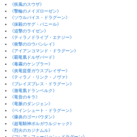
《疾風のスウザ》
《撃輪のメイズローゼン》
《ソウルバイス・ドラグーン》
《抹殺のサグ・パニール》
《追撃のライゼン》
《ティラノドライブ・エナジー》
《衝撃のロウバンレイ》
《アイアンコマンド・ドラグーン》
《覇竜凰ドルザバード》
《毒霧のケンプラー》
《炎竜提督ガウスブレイザー》
《ティラノ・リンク・ノヴァ》
《ブレイズブレス・ドラグーン》
《激竜凰ドランベルク》
《竜音のキラ》
《竜脈のダンジェン》
《ペインシュート・ドラグーン》
《爆炎のゴーバウダン》
《超竜騎神ボルガウルジャック》
《烈火のカジナムル》
《フレア・フュージョン・ドラグーン》