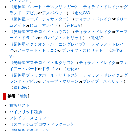
ン・ゾンビ
）
《超神星プルート・デスブリンガー》
（
ティラノ・ドレイク
or
グ
ランド・デビル
or
デスパペット
）〈
進化GV
〉
《超神星マーズ・ディザスター》
（
ティラノ・ドレイク
or
ドリー
ムメイト
or
ヒューマノイド
）〈
進化GV
〉
《炎彗星アステロイド・ガウス》
（
ティラノ・ドレイク
or
アーマ
ード・ドラゴン
or
ブレイブ・スピリット
）〈
進化V
〉
《超神星イクシオン・バーニングレイブ》
（
ティラノ・ドレイ
ク
or
アーマード・ドラゴン
or
ブレイブ・スピリット
）〈
進化G
V
〉
《光彗星アステロイド・ルクサス》
（
ティラノ・ドレイク
or
ファ
イアー・バード
or
ドラゴン
）〈
進化V
〉
《超神星ブラックホール・サナトス》
（
ティラノ・ドレイク
or
グ
ランド・デビル
or
ディープ・マリーン
or
ブレイブ・スピリット
）
〈
進化GV
〉
参考
[
編集
]
種族リスト
ハイブリッド種族
ブレイブ・スピリット
《スマッシュブロウ・ドラグーン》
《獄竜凰ドラザルク》