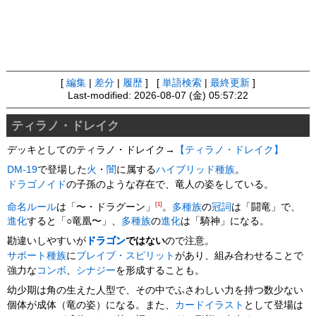
[
編集
|
差分
|
履歴
] [
単語検索
|
最終更新
]
Last-modified: 2026-08-07 (金) 05:57:22
ティラノ・ドレイク
デッキとしてのティラノ・ドレイク→
【ティラノ・ドレイク】
DM-19
で登場した
火
・
闇
に属する
ハイブリッド種族
。
ドラゴノイド
の子孫のような存在で、竜人の姿をしている。
[1]
命名ルール
は「〜・ドラグーン」
。
多種族
の
冠詞
は「闘竜」で、
進化
すると「○竜凰〜」、
多種族
の
進化
は「騎神」になる。
勘違いしやすいが
ドラゴン
ではない
ので注意。
サポート種族
に
ブレイブ・スピリット
があり、組み合わせることで
強力な
コンボ
、
シナジー
を形成することも。
幼少期は角の生えた人型で、その中でふさわしい力を持つ数少ない
個体が成体（竜の姿）になる。また、
カードイラスト
として登場は