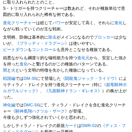
に取り入れられたとのこと。
S・トリガーを持つクリーチャーは数あれど、それが種族単位で意
図的に取り入れられた稀有な例である。
進化クリーチャー
は総じて
パワー
が安定して高く、それらに
進化
し
ながら戦っていくのが主な戦術。
文明柄、防御は基本的に
除去
がメインになるので
ブロッカー
は少な
いが、
《ブラッディ・ドラグーン》
は使いやすい。
ビートダウン
も
コントロール
も意外とこなせる種族である。
凶悪ながらも綱渡り的な犠牲能力を持つ
進化元
から、安定した強さ
を持った
進化
へと繋げるのがこの種族のパターンである。
闇
と
火
という文明の特徴を生かした種族になっている。
戦国編
では
DM-30
にて登場した
《闘龍鬼ジャック・ライドウ》
によ
りティラノ・ドレイクを持つ進化クリーチャー（特に
《超竜騎神ボ
ルガウルジャック》
、
《九龍騎神ドラン・ギレオス》
）の株が上が
った。
神化編
では
DMC-56
にて、ティラノ・ドレイクを含む進化クリーチ
ャー
《騎神凰翔ハクツル・ザーク》
が登場。
今後も少しずつ強化されていくかと思われた。
しかしティラノ・ドレイクの新規
カード
は
DMR-02
の
《ディス・フ
ルド・ドラグーン》
を最後に一旦断絶。