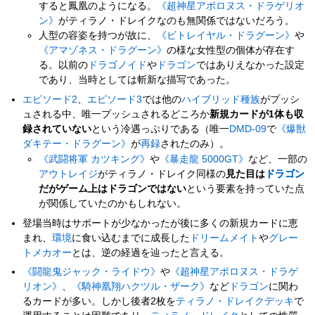
すると鳳凰のようになる。
《超神星アポロヌス・ドラゲリオ
ン》
がティラノ・ドレイクなのも無関係ではないだろう。
人型の容姿を持つが故に、
《ビトレイヤル・ドラグーン》
や
《アマゾネス・ドラグーン》
の様な女性型の個体が存在す
る。以前の
ドラゴノイド
や
ドラゴン
ではありえなかった設定
であり、当時としては斬新な描写であった。
エピソード2
、
エピソード3
では他の
ハイブリッド種族
がプッシ
ュされる中、唯一プッシュされるどころか
新規カードが1体も収
録されていない
という冷遇っぷりである（唯一
DMD-09
で
《爆獣
ダキテー・ドラグーン》
が
再録
されたのみ）。
《武闘将軍 カツキング》
や
《暴走龍 5000GT》
など、一部の
アウトレイジ
がティラノ・ドレイク同様の
見た目は
ドラゴン
だがゲーム上はドラゴンではない
という要素を持っていた点
が関係していたのかもしれない。
登場当時はサポートが少なかったが後に多くの新規カードに恵
まれ、
環境
に食い込むまでに成長した
ドリームメイト
や
グレー
トメカオー
とは、逆の経過を辿ったと言える。
《闘龍鬼ジャック・ライドウ》
や
《超神星アポロヌス・ドラゲ
リオン》
、
《騎神凰翔ハクツル・ザーク》
など
ドラゴン
に関わ
るカードが多い。しかし後者2枚を
ティラノ・ドレイク
デッキ
で