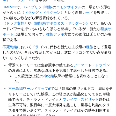
DMR-22
で、
ハイブリッド種族
の
コモン
サイクル
の一環という形な
がら久々に
《ドラッグ・ドラグーン》
という新規
カード
を獲得し、
その後も少数ながら新規収録されている。
《ドラグ変怪》
や
《闘龍騎アポロヌス・ドラグーン》
など、高いカ
ードパワーを持つものもちらほらと登場しているが、新たな
種族サ
ポート
は登場しておらず、
種族デッキ
方面での強化は乏しいのが現
状である。
不死鳥編
において
ドラゴン
に代わる新たな主役級の
種族
として登場
したのだが、それが復活してからは、逆に
ドラゴン
でない点が命取
りになってしまったか。
背景ストーリーでは生存競争の敵である
アーマード・ドラゴン
の衰退により、劣悪な環境下を克服して誕生した種族である。
この設定は上記の
神化編
以降の活躍にも表れることになっ
た。
不死鳥編
ワールドマップ
では「龍凰の塔ヴァルドス」周辺をテ
リトリーとしていた模様。この塔は炎が結晶化してできた単独
峰であり、ティラノ・ドレイクと
ブレイブ・スピリット
以外は
生存不可能。数百年に一度大爆発を起こし、世界を灼熱のクリ
スタルで覆い尽くす。ティラノ・ドレイクはその熱を利用する
ことで成長を繰り返してきた。