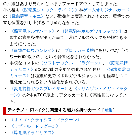
の活躍はあまり見られないままフェードアウトしてしまった。
その後も
《闘龍鬼ジャック・ライドウ》
や
ゲームオリジナルカード
の
《電磁闘竜トモエ》
などが散発的に実装されたものの、環境での
立ち位置を押し上げるには至らなかった。
《覇竜凰ドルザバード》
と
《超竜騎神ボルガウルジャック》
は
能力の適用条件が消えた事で、常にフルスペックを発揮できる
ようになった。
《衝撃のロウバンレイ》
は、
ブロッカー破壊
にありがちな「パ
ワー6000以下の」という弱体化をされなかった。
手頃なコストの
《ソフトナックル・ドラグーン》
、
《闘竜妖精
ティルニア》
の2体は能力変更で強化されており、
《深塊炎霊ロ
ミュナス》
は種族変更で《ボルガウルジャック》を軽減しつつ
進化元になれるという強化がされている。
《炎竜提督ガウスブレイザー》
と
《クリムゾン・メガ・ドラグ
ーン》
の2体もTCG版よりアタッカーとして高性能になってい
る。
ティラノ・ドレイクに関連する能力を持つカード
[
編集
]
《オメガ・クライシス・ドラグーン》
《ラプトル・ドラグーン》
《爆竜凰ドラギリアス》