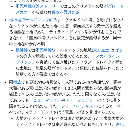
不死鳥編背景ストーリー
ではこのクリスタルの塔が
グレート
メカオー
から狙われ
侵攻を受けた
。
極神編
ワールドマップ
では「ヴァルドスの塔」と呼ばれる巨大
なクリスタルが生えた土地に生息。表面温度すら数千度を超え
る過酷な土地であり、ティラノ・ドレイク以外が住むことはで
きない。「龍凰の塔ヴァルドス」とは設定が酷似するが、同一
の土地なのかは不明。
極神編
では
不死鳥編
ワールドマップの地域(
東方血土
)は
ゴッ
ド
の介入で壊滅している設定であるため、「
スカイライン・
ブリッジ
」を突破して生き延びたティラノ・ドレイクが新た
な土地に「龍凰の塔ヴァルドス」と類似した住処を作ったと
解釈する方が妥当ではあるか。
同
種族
でも容姿が結構異なり、人型であるのは共通だが、翼や
大顎のある竜に近い姿の者と、ほぼ人間と変わらない髪や肌が
確認できる人に近い姿の者がいる。ただし限りなく人に近い姿
であっても、
ヒューマノイド
や
スノーフェアリー
のように目を
隠されることはない。また、
フレーバーテキスト
によると、す
べてのティラノ・ドレイクは「竜凰」の姿を目指すらしい。
人型のティラノ・ドレイクはまだ幼体のようだ。実際大型の
ティラノ・ドレイクは竜と遜色ない見た目をしており、
進化