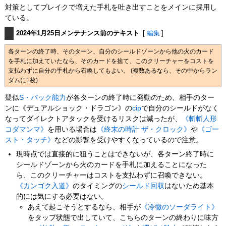
対策としてブレイクで増えた手札を吐き出すことをメインに採用し
ている。
2024年1月25日メンテナンス前のテキスト
[
編集
]
各ターンの終了時、そのターン、自分のシールドゾーンから他の火のカード
を手札に加えていたなら、そのカードを捨て、このクリーチャーをコストを
支払わずに自分の手札から召喚してもよい。 (複数あるなら、その中からラン
ダムに1枚)
疑似
S・バック
能力
が各ターンの終了時に発動のため、相手のター
ンに《デュアルショック・ドラゴン》の
cip
で自分のシールドがなく
なってダイレクトアタックを受けるリスクは減ったが、
《斬斬人形
コダマンマ》
を用いる場合は
《終末の時計 ザ・クロック》
や
《ゴー
スト・タッチ》
などの影響を受けやすくなっているので注意。
現時点では直接的に狙うことはできないが、各ターン終了時に
シールドゾーンから火のカードを手札に加えることになった
ら、このクリーチャーはコストを支払わずに召喚できない。
《カンゴク入道》
のタイミングの
シールド回収
はないため基本
的には気にする必要はない。
あえて起こそうとするなら、相手が
《冷徹のソーダライト》
をタップ状態で出していて、こちらのターンの終わりに味方