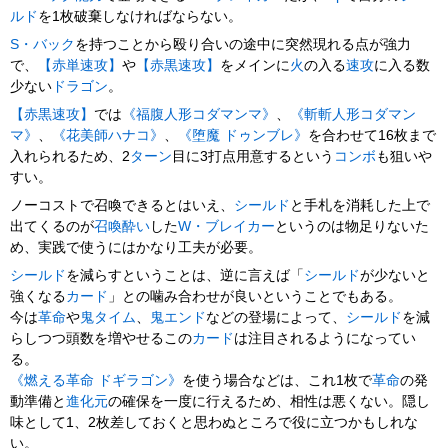
ルド
を1枚破棄しなければならない。
S・バック
を持つことから殴り合いの途中に突然現れる点が強力
で、
【赤単速攻】
や
【赤黒速攻】
をメインに
火
の入る
速攻
に入る数
少ない
ドラゴン
。
【赤黒速攻】
では
《福腹人形コダマンマ》
、
《斬斬人形コダマン
マ》
、
《花美師ハナコ》
、
《堕魔 ドゥンブレ》
を合わせて16枚まで
入れられるため、2
ターン
目に3打点用意するという
コンボ
も狙いや
すい。
ノーコストで召喚できるとはいえ、
シールド
と手札を消耗した上で
出てくるのが
召喚酔い
した
W・ブレイカー
というのは物足りないた
め、実践で使うにはかなり工夫が必要。
シールド
を減らすということは、逆に言えば「
シールド
が少ないと
強くなる
カード
」との噛み合わせが良いということでもある。
今は
革命
や
鬼タイム
、
鬼エンド
などの登場によって、
シールド
を減
らしつつ頭数を増やせるこの
カード
は注目されるようになってい
る。
《燃える革命 ドギラゴン》
を使う場合などは、これ1枚で
革命
の発
動準備と
進化元
の確保を一度に行えるため、相性は悪くない。隠し
味として1、2枚差しておくと思わぬところで役に立つかもしれな
い。