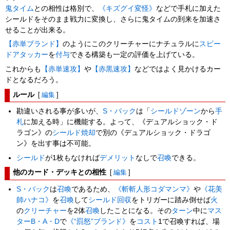
鬼タイム
との相性は格別で、
《キズグイ変怪》
などで手札に加えた
シールドをそのまま戦力に変換し、さらに鬼タイムの到来を加速さ
せることが出来る。
【赤単ブランド】
のようにこのクリーチャーにナチュラルに
スピー
ドアタッカー
を
付与
できる構築も一定の評価を上げている。
これからも
【赤単速攻】
や
【赤黒速攻】
などではよく見かけるカー
ドとなるだろう。
ルール
[
編集
]
勘違いされる事が多いが、
S・バック
は「
シールドゾーン
から
手
札
に加える時」に機能する。よって、《デュアルショック・ド
ラゴン》の
シールド焼却
で別の《デュアルショック・ドラゴ
ン》を出す事は不可能。
シールド
が1枚もなければ
デメリット
なしで
召喚
できる。
他のカード・デッキとの相性
[
編集
]
S・バック
は
召喚
であるため、
《斬斬人形コダマンマ》
や
《花美
師ハナコ》
を
召喚
して
シールド回収
をトリガーに踏み倒せば
火
の
クリーチャー
を2体
召喚
したことになる。その
ターン
中に
マス
ターB・A・D
で
《“罰怒”ブランド》
を
コスト
1で召喚すれば、場