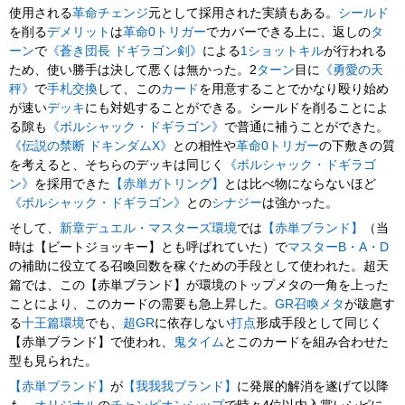
使用される
革命チェンジ
元として採用された実績もある。
シールド
を削る
デメリット
は
革命0トリガー
でカバーできる上に、返しの
タ
ーン
で
《蒼き団長 ドギラゴン剣》
による
1ショットキル
が行われる
ため、使い勝手は決して悪くは無かった。2
ターン
目に
《勇愛の天
秤》
で
手札交換
して、この
カード
を用意することでかなり殴り始め
が速い
デッキ
にも対処することができる。シールドを削ることによ
る隙も
《ボルシャック・ドギラゴン》
で普通に補うことができた。
《伝説の禁断 ドキンダムX》
との相性や
革命0トリガー
の下敷きの質
を考えると、そちらのデッキは同じく
《ボルシャック・ドギラゴ
ン》
を採用できた
【赤単ガトリング】
とは比べ物にならないほど
《ボルシャック・ドギラゴン》
との
シナジー
は強かった。
そして、
新章デュエル・マスターズ環境
では
【赤単ブランド】
（当
時は【ビートジョッキー】とも呼ばれていた）で
マスターB・A・D
の補助に役立てる召喚回数を稼ぐための手段として使われた。超天
篇では、この【赤単ブランド】が環境のトップメタの一角を上った
ことにより、このカードの需要も急上昇した。
GR召喚
メタ
が跋扈す
る
十王篇環境
でも、
超GR
に依存しない
打点
形成手段として同じく
【赤単ブランド】で使われ、
鬼タイム
とこのカードを組み合わせた
型も見られた。
【赤単ブランド】
が
【我我我ブランド】
に発展的解消を遂げて以降