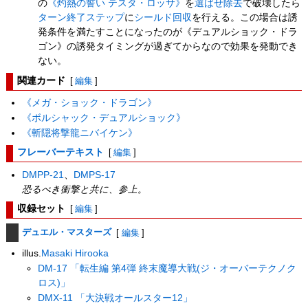
の
《灼熱の誓い テスタ・ロッサ》
を
選ばせ除去
で破壊したら
ターン終了ステップ
に
シールド回収
を行える。この場合は誘
発条件を満たすことになったのが《デュアルショック・ドラ
ゴン》の誘発タイミングが過ぎてからなので効果を発動でき
ない。
関連カード
[
編集
]
《メガ・ショック・ドラゴン》
《ボルシャック・デュアルショック》
《斬隠将撃龍ニバイケン》
フレーバーテキスト
[
編集
]
DMPP-21
、
DMPS-17
恐るべき衝撃と共に、参上。
収録セット
[
編集
]
デュエル・マスターズ
[
編集
]
illus.
Masaki Hirooka
DM-17 「転生編 第4弾 終末魔導大戦(ジ・オーバーテクノク
ロス)」
DMX-11 「大決戦オールスター12」