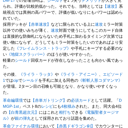
DM-17
での登場当時は、
シールド
を1つ失う
デメリット
が大きく見
られ、評価が比較的低かった。それでも、当時としては
【速攻】
系
統視点では異例の高パワーで、評価が低いなりにもパワーは認めら
れていた。
採用デッキが
【赤単速攻】
などに限られている上に
速攻
ミラー対策
以外での使いみちが薄く、
速攻
対面で使うにしてもこのカード自体
は直接的な防御札にならないため手札に加わるタイミング次第では
使い物にならず、どうしてもミラー対策をしたいのであればより安
定した
《フレイムランス・トラップ》
や手札にキープする必要のな
い
《地獄スクラッパー》
のほうが使いやすかった。
軽量の
シールド
回収カードが存在しなかったことも向かい風であっ
た。
その後、
《ライラ・ラッタ》
や
《ライラ・アイニー》
、
エピソード
1
では
cip
で
シールド
を手札に加える同色の
《斬斬人形コダマンマ》
が登場。2ターン目の召喚も可能となり、かなり使いやすくなっ
た。
革命編環境
では
【赤単ガトリング】
の
必須カード
として活躍。「
D
MGP-1st
」ベスト8の
レシピ
にも
4枚積み
された。また、同大会4位
の
【白青黒超次元】
にはこれと
相打ち
できる
《電脳聖者タージマ
ル》
が
銀の弾丸
として採用されており話題を集めた。
革命ファイナル環境
において
【赤黒ドギラゴン剣】
でカウンターに