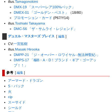
illus.
Tamagonokimi
DMX-19 「スーパーレア100%パック」
DMEX-01 「ゴールデン・ベスト」
（18/80）
プロモーション・カード
(P67/Y14)
illus.
Toshiaki Takayama
DMC-56 「ザ・サムライ・レジェンド」
デュエル・マスターズ プレイス
[
編集
]
CV:
一宮拓樹
illus.
Masaki Hirooka
DMPP-21 「ジ・オーバー・ロワイヤル -無法神聖紀-」
DMPS-17 「極B・A・D！ブランド・ギア・ゴーアッ
プ！！」
参考
[
編集
]
アーマード・ドラゴン
S・バック
火
cip
スーサイド
シールド