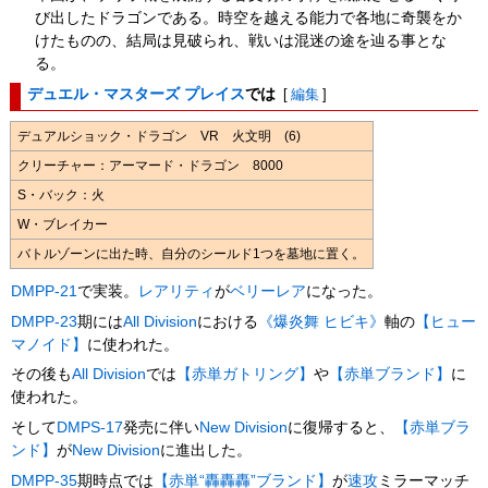
び出したドラゴンである。時空を越える能力で各地に奇襲をか
けたものの、結局は見破られ、戦いは混迷の途を辿る事とな
る。
デュエル・マスターズ プレイス
では
[
編集
]
デュアルショック・ドラゴン VR 火文明 (6)
クリーチャー：アーマード・ドラゴン 8000
S・バック：火
W・ブレイカー
バトルゾーンに出た時、自分のシールド1つを墓地に置く。
DMPP-21
で実装。
レアリティ
が
ベリーレア
になった。
DMPP-23
期には
All Division
における
《爆炎舞 ヒビキ》
軸の
【ヒュー
マノイド】
に使われた。
その後も
All Division
では
【赤単ガトリング】
や
【赤単ブランド】
に
使われた。
そして
DMPS-17
発売に伴い
New Division
に復帰すると、
【赤単ブラ
ンド】
が
New Division
に進出した。
DMPP-35
期時点では
【赤単“轟轟轟”ブランド】
が
速攻
ミラーマッチ