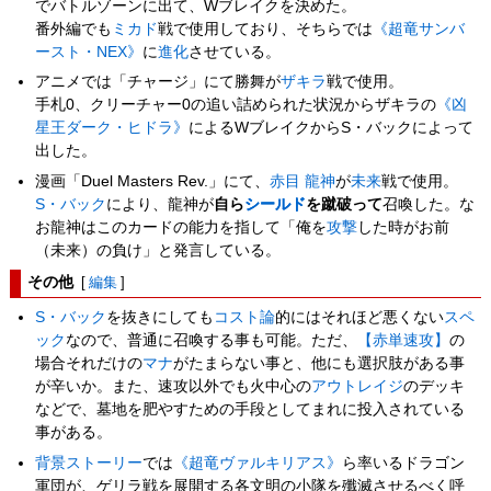
でバトルゾーンに出て、Wブレイクを決めた。
番外編でも
ミカド
戦で使用しており、そちらでは
《超竜サンバ
ースト・NEX》
に
進化
させている。
アニメでは「チャージ」にて勝舞が
ザキラ
戦で使用。
手札0、クリーチャー0の追い詰められた状況からザキラの
《凶
星王ダーク・ヒドラ》
によるWブレイクからS・バックによって
出した。
漫画「Duel Masters Rev.」にて、
赤目 龍神
が
未来
戦で使用。
S・バック
により、龍神が
自ら
シールド
を蹴破って
召喚した。な
お龍神はこのカードの能力を指して「俺を
攻撃
した時がお前
（未来）の負け」と発言している。
その他
[
編集
]
S・バック
を抜きにしても
コスト論
的にはそれほど悪くない
スペ
ック
なので、普通に召喚する事も可能。ただ、
【赤単速攻】
の
場合それだけの
マナ
がたまらない事と、他にも選択肢がある事
が辛いか。また、速攻以外でも火中心の
アウトレイジ
のデッキ
などで、墓地を肥やすための手段としてまれに投入されている
事がある。
背景ストーリー
では
《超竜ヴァルキリアス》
ら率いるドラゴン
軍団が、ゲリラ戦を展開する各文明の小隊を殲滅させるべく呼