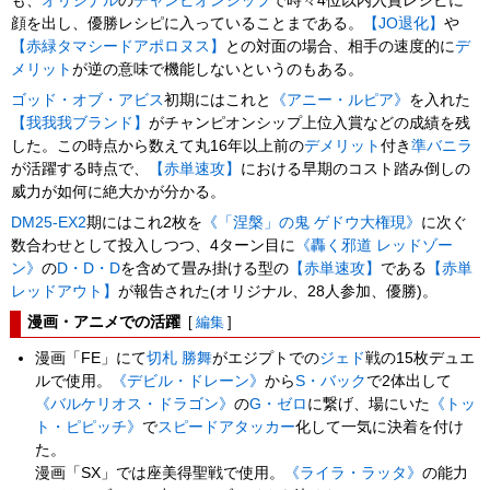
も、
オリジナル
の
チャンピオンシップ
で時々4位以内入賞レシピに
顔を出し、優勝レシピに入っていることまである。
【JO退化】
や
【赤緑タマシードアポロヌス】
との対面の場合、相手の速度的に
デ
メリット
が逆の意味で機能しないというのもある。
ゴッド・オブ・アビス
初期にはこれと
《アニー・ルピア》
を入れた
【我我我ブランド】
がチャンピオンシップ上位入賞などの成績を残
した。この時点から数えて丸16年以上前の
デメリット
付き
準バニラ
が活躍する時点で、
【赤単速攻】
における早期のコスト踏み倒しの
威力が如何に絶大かが分かる。
DM25-EX2
期にはこれ2枚を
《「涅槃」の鬼 ゲドウ大権現》
に次ぐ
数合わせとして投入しつつ、4ターン目に
《轟く邪道 レッドゾー
ン》
の
D・D・D
を含めて畳み掛ける型の
【赤単速攻】
である
【赤単
レッドアウト】
が報告された(オリジナル、28人参加、優勝)。
漫画・アニメでの活躍
[
編集
]
漫画「FE」にて
切札 勝舞
がエジプトでの
ジェド
戦の15枚デュエ
ルで使用。
《デビル・ドレーン》
から
S・バック
で2体出して
《バルケリオス・ドラゴン》
の
G・ゼロ
に繋げ、場にいた
《トッ
ト・ピピッチ》
で
スピードアタッカー
化して一気に決着を付け
た。
漫画「SX」では座美得聖戦で使用。
《ライラ・ラッタ》
の能力