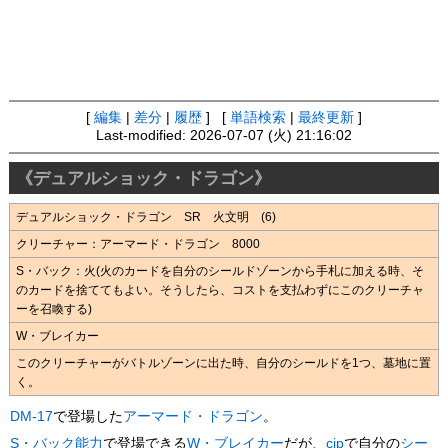
[
編集
|
差分
|
履歴
] [
単語検索
|
最終更新
]
Last-modified: 2026-07-07 (火) 21:16:02
《デュアルショック・ドラゴン》
デュアルショック・ドラゴン SR 火文明 (6)
クリーチャー：アーマード・ドラゴン 8000
S・バック：火(火のカードを自分のシールドゾーンから手札に加える時、そ
のカードを捨ててもよい。そうしたら、コストを支払わずにこのクリーチャ
ーを召喚する)
W・ブレイカー
このクリーチャーがバトルゾーンに出た時、自分のシールドを1つ、墓地に置
く。
DM-17
で登場した
アーマード・ドラゴン
。
S・バック
能力
で登場できる
W・ブレイカー
だが、
cip
で自分の
シー