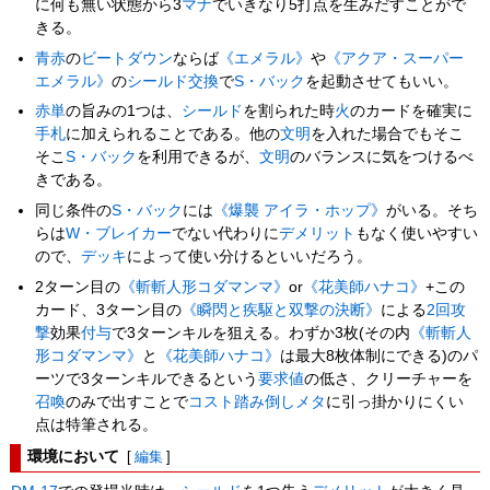
に何も無い状態から3
マナ
でいきなり5打点を生みだすことがで
きる。
青赤
の
ビートダウン
ならば
《エメラル》
や
《アクア・スーパー
エメラル》
の
シールド交換
で
S・バック
を起動させてもいい。
赤単
の旨みの1つは、
シールド
を割られた時
火
のカードを確実に
手札
に加えられることである。他の
文明
を入れた場合でもそこ
そこ
S・バック
を利用できるが、
文明
のバランスに気をつけるべ
きである。
同じ条件の
S・バック
には
《爆襲 アイラ・ホップ》
がいる。そち
らは
W・ブレイカー
でない代わりに
デメリット
もなく使いやすい
ので、
デッキ
によって使い分けるといいだろう。
2ターン目の
《斬斬人形コダマンマ》
or
《花美師ハナコ》
+この
カード、3ターン目の
《瞬閃と疾駆と双撃の決断》
による
2回攻
撃
効果
付与
で3ターンキルを狙える。わずか3枚(その内
《斬斬人
形コダマンマ》
と
《花美師ハナコ》
は最大8枚体制にできる)のパ
ーツで3ターンキルできるという
要求値
の低さ、クリーチャーを
召喚
のみで出すことで
コスト踏み倒しメタ
に引っ掛かりにくい
点は特筆される。
環境において
[
編集
]