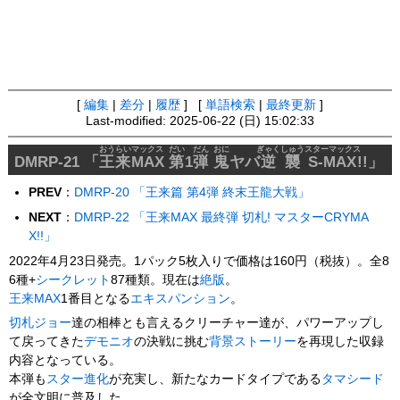
[
編集
|
差分
|
履歴
] [
単語検索
|
最終更新
]
Last-modified: 2025-06-22 (日) 15:02:33
おうらい
マックス
だい
だん
おに
ぎゃくしゅう
スターマックス
DMRP-21 「
王来
MAX
第
1
弾
鬼
ヤバ
逆襲
S-MAX
!!」
PREV
：
DMRP-20 「王来篇 第4弾 終末王龍大戦」
NEXT
：
DMRP-22 「王来MAX 最終弾 切札! マスターCRYMA
X!!」
2022年4月23日発売。1パック5枚入りで価格は160円（税抜）。全8
6種+
シークレット
87種類。現在は
絶版
。
王来MAX
1番目となる
エキスパンション
。
切札ジョー
達の相棒とも言えるクリーチャー達が、パワーアップし
て戻ってきた
デモニオ
の決戦に挑む
背景ストーリー
を再現した収録
内容となっている。
本弾も
スター進化
が充実し、新たなカードタイプである
タマシード
が全文明に普及した。