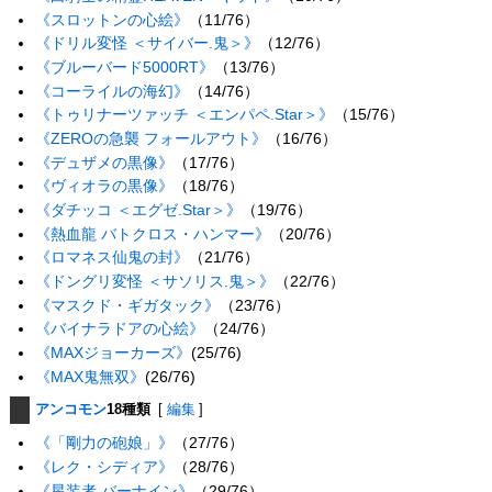
《スロットンの心絵》
（11/76）
《ドリル変怪 ＜サイバー.鬼＞》
（12/76）
《ブルーバード5000RT》
（13/76）
《コーライルの海幻》
（14/76）
《トゥリナーツァッチ ＜エンパペ.Star＞》
（15/76）
《ZEROの急襲 フォールアウト》
（16/76）
《デュザメの黒像》
（17/76）
《ヴィオラの黒像》
（18/76）
《ダチッコ ＜エグゼ.Star＞》
（19/76）
《熱血龍 バトクロス・ハンマー》
（20/76）
《ロマネス仙鬼の封》
（21/76）
《ドングリ変怪 ＜サソリス.鬼＞》
（22/76）
《マスクド・ギガタック》
（23/76）
《バイナラドアの心絵》
（24/76）
《MAXジョーカーズ》
(25/76)
《MAX鬼無双》
(26/76)
アンコモン
18種類
[
編集
]
《「剛力の砲娘」》
（27/76）
《レク・シディア》
（28/76）
《星装者 バーナイン》
（29/76）