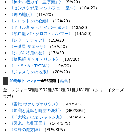
《神ナル機カイ「亜堕無」》
（9A/20）
《センメツ邪鬼 ＜ソルフェニ.鬼＞》
（10A/20）
《剣の地版》
（11A/20）
《スロットンの心絵》
（12A/20）
《ドリル変怪 ＜サイバー.鬼＞》
（13A/20）
《熱血龍 バトクロス・ハンマー》
（14A/20）
《レク・シディア》
（15A/20）
《一番星 ザエッサ》
（16A/20）
《シブキ将鬼の巻》
（17A/20）
《暗黒鎧 ザベル・リント》
（18A/20）
《U・S・A・TATAKI》
（19A/20）
《ジャスミンの地版》
（20A/20）
20周年トレジャー
全55種類
[
編集
]
金トレジャー5種類(SR2種,VR1種,R1種,UC1種)（クリエイターズコ
ラボ）
《雷龍 ヴァリヴァリウス》
（SP1/SP5）
《知識と流転と時空の決断》
（SP2/SP5）
《「大蛇」の鬼 ジャドク丸》
（SP3/SP5）
《襲来、鬼札王国!》
（SP4/SP5）
《深緑の魔方陣》
（SP5/SP5）