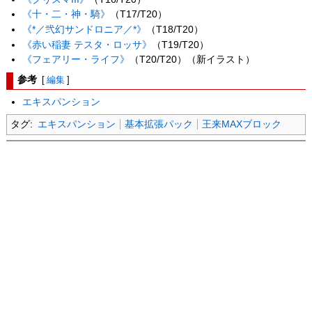
《十・二・神・騎》
（T17/T20）
《*／弐幻サンドロニア／*》
（T18/T20）
《赤い稲妻 テスタ・ロッサ》
（T19/T20）
《フェアリー・ライフ》
（T20/T20）（新イラスト）
参考
[
編集
]
エキスパンション
タグ:
エキスパンション
基本拡張パック
王来MAXブロック