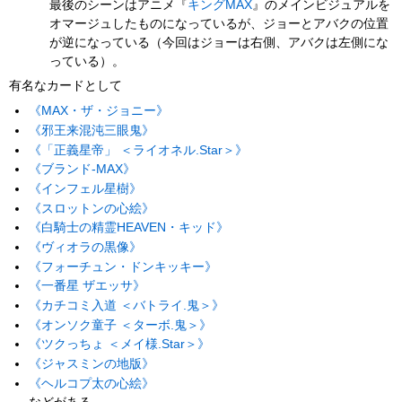
最後のシーンはアニメ『
キングMAX
』のメインビジュアルを
オマージュしたものになっているが、ジョーとアバクの位置
が逆になっている（今回はジョーは右側、アバクは左側にな
っている）。
有名なカードとして
《MAX・ザ・ジョニー》
《邪王来混沌三眼鬼》
《「正義星帝」 ＜ライオネル.Star＞》
《ブランド-MAX》
《インフェル星樹》
《スロットンの心絵》
《白騎士の精霊HEAVEN・キッド》
《ヴィオラの黒像》
《フォーチュン・ドンキッキー》
《一番星 ザエッサ》
《カチコミ入道 ＜バトライ.鬼＞》
《オンソク童子 ＜ターボ.鬼＞》
《ツクっちょ ＜メイ様.Star＞》
《ジャスミンの地版》
《ヘルコプ太の心絵》