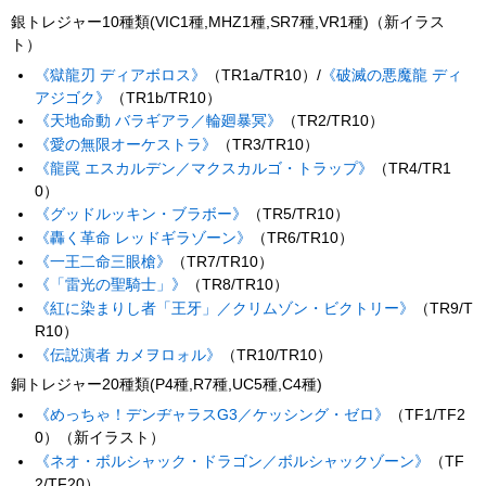
銀トレジャー10種類(VIC1種,MHZ1種,SR7種,VR1種)（新イラス
ト）
《獄龍刃 ディアボロス》
（TR1a/TR10）/
《破滅の悪魔龍 ディ
アジゴク》
（TR1b/TR10）
《天地命動 バラギアラ／輪廻暴冥》
（TR2/TR10）
《愛の無限オーケストラ》
（TR3/TR10）
《龍罠 エスカルデン／マクスカルゴ・トラップ》
（TR4/TR1
0）
《グッドルッキン・ブラボー》
（TR5/TR10）
《轟く革命 レッドギラゾーン》
（TR6/TR10）
《一王二命三眼槍》
（TR7/TR10）
《「雷光の聖騎士」》
（TR8/TR10）
《紅に染まりし者「王牙」／クリムゾン・ビクトリー》
（TR9/T
R10）
《伝説演者 カメヲロォル》
（TR10/TR10）
銅トレジャー20種類(P4種,R7種,UC5種,C4種)
《めっちゃ！デンヂャラスG3／ケッシング・ゼロ》
（TF1/TF2
0）（新イラスト）
《ネオ・ボルシャック・ドラゴン／ボルシャックゾーン》
（TF
2/TF20）