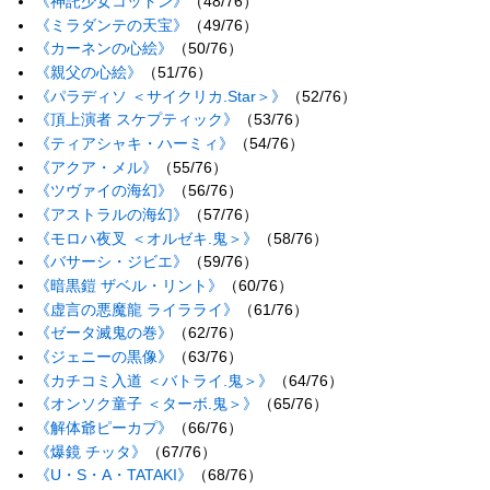
《神託少女コットン》
（48/76）
《ミラダンテの天宝》
（49/76）
《カーネンの心絵》
（50/76）
《親父の心絵》
（51/76）
《パラディソ ＜サイクリカ.Star＞》
（52/76）
《頂上演者 スケプティック》
（53/76）
《ティアシャキ・ハーミィ》
（54/76）
《アクア・メル》
（55/76）
《ツヴァイの海幻》
（56/76）
《アストラルの海幻》
（57/76）
《モロハ夜叉 ＜オルゼキ.鬼＞》
（58/76）
《バサーシ・ジビエ》
（59/76）
《暗黒鎧 ザベル・リント》
（60/76）
《虚言の悪魔龍 ライラライ》
（61/76）
《ゼータ滅鬼の巻》
（62/76）
《ジェニーの黒像》
（63/76）
《カチコミ入道 ＜バトライ.鬼＞》
（64/76）
《オンソク童子 ＜ターボ.鬼＞》
（65/76）
《解体爺ピーカプ》
（66/76）
《爆鏡 チッタ》
（67/76）
《U・S・A・TATAKI》
（68/76）