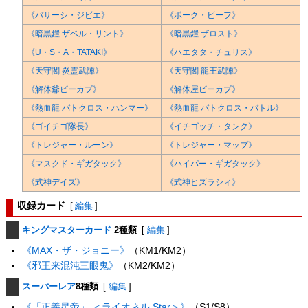
《バサーシ・ジビエ》
《ポーク・ビーフ》
《暗黒鎧 ザベル・リント》
《暗黒鎧 ザロスト》
《U・S・A・TATAKI》
《ハエタタ・チュリス》
《天守閣 炎霊武陣》
《天守閣 龍王武陣》
《解体爺ピーカプ》
《解体屋ピーカプ》
《熱血龍 バトクロス・ハンマー》
《熱血龍 バトクロス・バトル》
《ゴイチゴ隊長》
《イチゴッチ・タンク》
《トレジャー・ルーン》
《トレジャー・マップ》
《マスクド・ギガタック》
《ハイパー・ギガタック》
《式神デイズ》
《式神ヒズラシィ》
収録カード
[
編集
]
キングマスターカード
2種類
[
編集
]
《MAX・ザ・ジョニー》
（KM1/KM2）
《邪王来混沌三眼鬼》
（KM2/KM2）
スーパーレア
8種類
[
編集
]
《「正義星帝」 ＜ライオネル.Star＞》
（S1/S8）