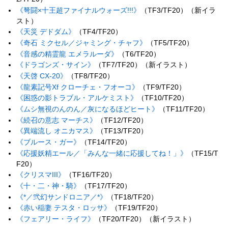
《弩闘×十王超ファイナルウォーズ!!!》
（TF3/TF20）（新イラ
スト）
《天災 デドダム》
（TF4/TF20）
《奇石 ミクセル／ジャミング・チャフ》
（TF5/TF20）
《音感の精霊龍 エメラルーダ》
（T6/TF20）
《ドラゴンズ・サイン》
（TF7/TF20）（新イラスト）
《天啓 CX-20》
（TF8/TF20）
《龍素記号Xf クローチェ・フオーコ》
（TF9/TF20）
《困惑の影トラブル・アルケミスト》
（TF10/TF20）
《ムシ無視のんのん／灰になるほどヒート》
（TF11/TF20）
《続召の意志 マーチス》
（TF12/TF20）
《異端流し オニカマス》
（TF13/TF20）
《ブルース・ガー》
（TF14/TF20）
《応援妖精エール／「みんな一緒に応援してね！」》
（TF15/T
F20）
《クリスマIII》
（TF16/TF20）
《十・二・神・騎》
（TF17/TF20）
《*／弐幻サンドロニア／*》
（TF18/TF20）
《赤い稲妻 テスタ・ロッサ》
（TF19/TF20）
《フェアリー・ライフ》
（TF20/TF20）（新イラスト）