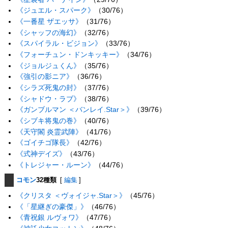
《ジュエル・スパーク》
（30/76）
《一番星 ザエッサ》
（31/76）
《シャッフの海幻》
（32/76）
《スパイラル・ビジョン》
（33/76）
《フォーチュン・ドンキッキー》
（34/76）
《ジョルジュくん》
（35/76）
《強引の影ニア》
（36/76）
《シラズ死鬼の封》
（37/76）
《シャドウ・ラブ》
（38/76）
《ガンブルマン ＜バンレイ.Star＞》
（39/76）
《シブキ将鬼の巻》
（40/76）
《天守閣 炎霊武陣》
（41/76）
《ゴイチゴ隊長》
（42/76）
《式神デイズ》
（43/76）
《トレジャー・ルーン》
（44/76）
コモン
32種類
[
編集
]
《クリスタ ＜ヴォイジャ.Star＞》
（45/76）
《「星継ぎの豪傑」》
（46/76）
《青祝銀 ルヴォワ》
（47/76）