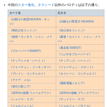
今回の
スター進化
、
タマシード
以外のパロディは以下の通り。
カード名
元ネタ
《白騎士の精霊HEAVEN・キッ
《白騎士の聖霊王 HEAVEN》
ド》
《神託少女コットン》
《信心深きコットン》
《僥倖！キンキラ・シャン・メリ
《豪遊！セイント・シャン・メリ
ー》
ー》
《暴走龍 5000GT》
《ブルーバード5000RT》
《つぶやきブルーバード》
《ティアシャキ・ハーミィ》
《ティアンゴ・ハーミィ》
《フォーチュン・ドンキッキー》
《フォーチュン・スロット》
《ブレイン・コンチェルト》
《セイレーン・コンチェルト》
《アクア・メル》
《腐敗電脳メルニア》
《強引の影ニア》
《ZEROの急襲 フォールアウト》
《ZEROの侵略 ブラックアウト》
《シャドウ・ラブ》
《デッドリー・ラブ》
《ジョルジュくん》
《ジョルジュ・バタイユ》