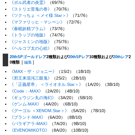
《ボル武者の炎霊》
（69/76）
《ストリエ雷鬼の巻》
（70/76）
《ツクっちょ ＜メイ様.Star＞》
（71/76）
《マファリッヒ・マシーン》
（72/76）
《春眠妖精プラム》
（73/76）
《トラップの地版》
（74/76）
《ジャスミンの地版》
（75/76）
《ヘルコプ太の心絵》
（76/76）
20thSPゴールドレア
2種類および
20thSPレア
10種類および
20thレア
2
0種類
[
編集
]
《MAX・ザ・ジョニー》
（1S/2）（1B/10)
《邪王来混沌三眼鬼》
（2S/2）（2B/10)
《「正義星帝」 ＜ライオネル.Star＞》
（1A/20）（3B/10)
《Code：-MAX》
（2A/20）（4B/10)
《ギュウジン丸の海幻》
（3A/20）（5B/10)
《ゲンム-MAX》
（4A/20）（6B/10)
《グーゴル ＜XENOM.Star＞》
（5A/20）（7B/10)
《ブランド-MAX》
（6A/20）（8B/10)
《バラギアラ-MAX》
（7A/20）（9B/10)
《EVENOMIKOTO》
（8A/20）（10B/10)