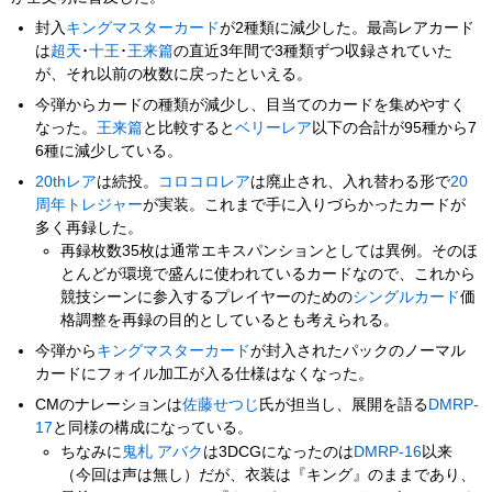
封入
キングマスターカード
が2種類に減少した。最高レアカード
は
超天
･
十王
･
王来篇
の直近3年間で3種類ずつ収録されていた
が、それ以前の枚数に戻ったといえる。
今弾からカードの種類が減少し、目当てのカードを集めやすく
なった。
王来篇
と比較すると
ベリーレア
以下の合計が95種から7
6種に減少している。
20thレア
は続投。
コロコロレア
は廃止され、入れ替わる形で
20
周年トレジャー
が実装。これまで手に入りづらかったカードが
多く再録した。
再録枚数35枚は通常エキスパンションとしては異例。そのほ
とんどが環境で盛んに使われているカードなので、これから
競技シーンに参入するプレイヤーのための
シングルカード
価
格調整を再録の目的としているとも考えられる。
今弾から
キングマスターカード
が封入されたパックのノーマル
カードにフォイル加工が入る仕様はなくなった。
CMのナレーションは
佐藤せつじ
氏が担当し、展開を語る
DMRP-
17
と同様の構成になっている。
ちなみに
鬼札 アバク
は3DCGになったのは
DMRP-16
以来
（今回は声は無し）だが、衣装は『キング』のままであり、