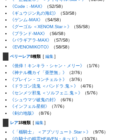
《Code：-MAX》
（S2/S8）
《ギュウジン丸の海幻》
（S3/S8）
《ゲンム-MAX》
（S4/S8）
《グーゴル ＜XENOM.Star＞》
（S5/S8）
《ブランド-MAX》
（S6/S8）
《バラギアラ-MAX》
（S7/S8）
《EVENOMIKOTO》
（S8/S8）
ベリーレア
8種類
[
編集
]
《僥倖！キンキラ・シャン・メリー》
（1/76）
《神ナル機カイ「亜堕無」》
（2/76）
《ブレイン・コンチェルト》
（3/76）
《ドラゴン流鬼 ＜パンドラ.鬼＞》
（4/76）
《センメツ邪鬼 ＜ソルフェニ.鬼＞》
（5/76）
《シュウマツ破鬼の封》
（6/76）
《インフェル星樹》
（7/76）
《剣の地版》
（8/76）
レア
18種類
[
編集
]
《「楯騎士」 ＜アブソリュート.Star＞》
（9/76）
《白騎士の精霊HEAVEN・キッド》
（10/76）