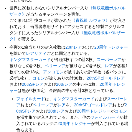
などがある。
世界に20枚しかないシリアルナンバー入り
《無双竜機ボルバル
ザーク》
が当たるキャンペーンを実施。
ごくまれに引換コードが書かれた
《青祝銀 ルヴォワ》
が封入さ
れており、当選者専用サイトにアクセスすると特製アクリルス
タンドに入ったシリアルナンバー入り
《無双竜機ボルバルザー
ク》
が貰える。
今弾の1箱当たりの封入枚数は
20thレア
および
20周年トレジャー
を除いて
レアリティ
ごとに固定されている。
キングマスターカード
が各種1枚ずつの計2枚、
スーパーレア
が
被りなしの計3枚、
ベリーレア
が被りなしの計6枚、
レア
が各種1
枚ずつの計18枚、
アンコモン
が被りありの計30枚（各パックに
必ず1枚）、
コモン
が被りありの計80枚、
20thSPゴールドレア
および
20thSPレア
および
20thレア
の中から1枚、
20周年トレジ
ャー
は黒が7枚固定、金銀銅の中から計3枚となっている。
フォイルカード
は、
キングマスターカード
および
スーパーレ
ア
および
ベリーレア
が
レア
を、
20thSPゴールドレア
および
2
0thSPレア
および
20thレア
および
20周年トレジャー
が
コモン
を潰す形で封入されている。また、他の
フォイルカード
が封
入されているパックに
20周年トレジャー
が封入されている場
合もある。