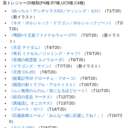
黒トレジャー20種類(P4種,R7種,UC5種,C4種)
《めっちゃ！デンヂャラスG3／ケッシング・ゼロ》
（T1/T20）
（新イラスト）
《ネオ・ボルシャック・ドラゴン／ボルシャックゾーン》
（T2/
T20）
《弩闘×十王超ファイナルウォーズ!!!》
（T3/T20）（新イラス
ト）
《天災 デドダム》
（T4/T20）
《奇石 ミクセル／ジャミング・チャフ》
（T5/T20）
《音感の精霊龍 エメラルーダ》
（T6/T20）
《ドラゴンズ・サイン》
（T7/T20）（新イラスト）
《天啓 CX-20》
（T8/T20）
《龍素記号Xf クローチェ・フオーコ》
（T9/T20）
《困惑の影トラブル・アルケミスト》
（T10/T20）
《ムシ無視のんのん／灰になるほどヒート》
（T11/T20）
《続召の意志 マーチス》
（T12/T20）
《異端流し オニカマス》
（T13/T20）
《ブルース・ガー》
（T14/T20）
《応援妖精エール／「みんな一緒に応援してね！」》
（T15/T2
0）
《クリスマIII》
（T16/T20）