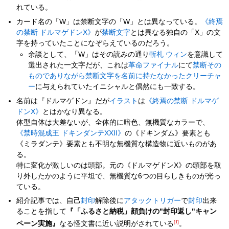
れている。
カード名の「W」は禁断文字の「W」とは異なっている。
《終焉
の禁断 ドルマゲドンX》
が
禁断文字
とは異なる独自の「X」の文
字を持っていたことになぞらえているのだろう。
余談として、「W」はその読みの通り
斬札 ウィン
を意識して
選出された一文字だが、これは
革命ファイナル
にて
禁断その
ものでありながら禁断文字を名前に持たなかったクリーチャ
ー
に与えられていたイニシャルと偶然にも一致する。
名前は『ドルマゲドン』だが
イラスト
は
《終焉の禁断 ドルマゲ
ドンX》
とはかなり異なる。
体型自体は大差ないが、全体的に暗色、無機質なカラーで、
《禁時混成王 ドキンダンテXXII》
の《ドキンダム》要素とも
《ミラダンテ》要素とも不明な無機質な構造物に近いものがあ
る。
特に変化が激しいのは頭部。元の《ドルマゲドンX》の頭部を取
り外したかのように平坦で、無機質な6つの目らしきものが光っ
ている。
紹介記事では、自己
封印
解除後に
アタックトリガー
で
封印
出来
ることを指して
『「ふるさと納税」顔負けの"封印返し"キャン
ペーン実施』
なる怪文書に近い説明がされている
[1]
。