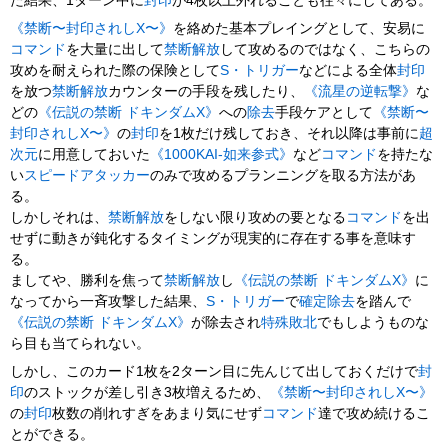
た結果、1ターン中に
封印
が4枚以上外れることも往々にしてある。
《禁断〜封印されしX〜》
を絡めた基本プレイングとして、安易に
コマンド
を大量に出して
禁断解放
して攻めるのではなく、こちらの
攻めを耐えられた際の保険として
S・トリガー
などによる全体
封印
を放つ
禁断解放
カウンターの手段を残したり、
《流星の逆転撃》
な
どの
《伝説の禁断 ドキンダムX》
への
除去
手段ケアとして
《禁断〜
封印されしX〜》
の
封印
を1枚だけ残しておき、それ以降は事前に
超
次元
に用意しておいた
《1000KAI-如来参式》
など
コマンド
を持たな
い
スピードアタッカー
のみで攻めるプランニングを取る方法があ
る。
しかしそれは、
禁断解放
をしない限り攻めの要となる
コマンド
を出
せずに動きが鈍化するタイミングが現実的に存在する事を意味す
る。
ましてや、勝利を焦って
禁断解放
し
《伝説の禁断 ドキンダムX》
に
なってから一斉攻撃した結果、
S・トリガー
で
確定除去
を踏んで
《伝説の禁断 ドキンダムX》
が除去され
特殊敗北
でもしようものな
ら目も当てられない。
しかし、このカード1枚を2ターン目に先んじて出しておくだけで
封
印
のストックが差し引き3枚増えるため、
《禁断〜封印されしX〜》
の
封印
枚数の削れすぎをあまり気にせず
コマンド
達で攻め続けるこ
とができる。