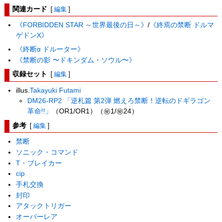
関連カード
[
編集
]
《FORBIDDEN STAR ～世界最後の日～》
/
《終焉の禁断 ドルマ
ゲドンX》
《終断α ドルーター》
《禁断の影 〜ドキンダム・ソウル〜》
収録セット
[
編集
]
illus.
Takayuki Futami
DM26-RP2 「逆札篇 第2弾 燃えろ禁断！逆転のドギラゴン
革命!!」
（OR1/OR1）（㊙1/㊙24）
参考
[
編集
]
禁断
ソニック・コマンド
T・ブレイカー
cip
手札交換
封印
アタックトリガー
オーバーレア