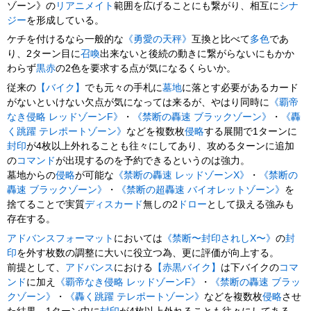
ゾーン》の
リアニメイト
範囲を広げることにも繋がり、相互に
シナ
ジー
を形成している。
ケチを付けるなら一般的な
《勇愛の天秤》
互換と比べて
多色
であ
り、2ターン目に
召喚
出来ないと後続の動きに繋がらないにもかか
わらず
黒赤
の2色を要求する点が気になるくらいか。
従来の
【バイク】
でも元々の手札に
墓地
に落とす必要があるカード
がないといけない欠点が気になっては来るが、やはり同時に
《覇帝
なき侵略 レッドゾーンF》
・
《禁断の轟速 ブラックゾーン》
・
《轟
く跳躍 テレポートゾーン》
などを複数枚
侵略
する展開で1ターンに
封印
が4枚以上外れることも往々にしてあり、攻めるターンに追加
の
コマンド
が出現するのを予約できるというのは強力。
墓地からの
侵略
が可能な
《禁断の轟速 レッドゾーンX》
・
《禁断の
轟速 ブラックゾーン》
・
《禁断の超轟速 バイオレットゾーン》
を
捨てることで実質
ディスカード
無しの2
ドロー
として扱える強みも
存在する。
アドバンス
フォーマット
においては
《禁断〜封印されしX〜》
の
封
印
を外す枚数の調整に大いに役立つ為、更に評価が向上する。
前提として、
アドバンス
における
【赤黒バイク】
は下バイクの
コマ
ンド
に加え
《覇帝なき侵略 レッドゾーンF》
・
《禁断の轟速 ブラッ
クゾーン》
・
《轟く跳躍 テレポートゾーン》
などを複数枚
侵略
させ