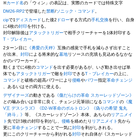
※
カード名
の「ウィン」の表記は、実際のカードでは特殊文字
DM26-RP2
で登場した
禁断
/
ソニック・コマンド
。
cip
で1
ディスカード
した後2
ドロー
する方式の
手札交換
を行い、自身
に4枚の
封印
を付ける。
封印解除後は
アタックトリガー
で相手クリーチャーを1体封印する
T・ブレイカー
。
2ターン目に
《勇愛の天秤》
互換の感覚で手札を減らさず出すこと
が出来、
封印
による将来的な
墓地
リソースの充填も見込めるなかな
かのパワーカード。
動くまでに4枚の
コマンド
を出す必要があるが、いざ動き出せば単
体でも
アタックトリガー
で敵を
封印
できる
T・ブレイカー
の上に、
コマンド
と破格の超高パワーにより
侵略
や
パワー
指定
革命チェンジ
、あるいはその両方に使える。
デザイナーズ
の動きである
《傷だらけの革命 スカーレッドゾーン》
との噛み合いは非常に良く、チェンジ元筆頭になる
コマンド
の
《魔
V王 デスシラズ》
《D2-W革命のボルトロン》
《偽りの希望 鬼丸
「終斗」》
等、《スカーレッドゾーン》本体、あちらの
リアニメイ
ト
先で計3枚の封印を剥がし、
侵略
を絡めたり
リアニメイト
先から
更に
革命チェンジ
することで一気に
封印
を剥がしきれる。
更にこのクリーチャーから剥がれる
封印
それ自体が《スカーレッド