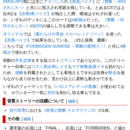
DM26-RP2
期には主に
アドバンス
の
【赤黒バイク】
に
《禁断 ～封印
されしX～》
と共にに投入され実践を残している。とあるCSでは上
位4位を
【赤黒t青バイク】
が独占した際、構成はそれぞれ違った
が、いずれのデッキにもこのカードは
4枚積み
だった。
《禁断 ～封
印されしX～》
の
封印
の減らし方を調整できる事は大きい。
オリジナル
では
《傷だらけの革命 スカーレッドゾーン》
を使った
【赤黒バイク】
で結果を出している。（29人規模、優勝）
こちらでは
《FORBIDDEN SUNRISE ～禁断の夜明け～》
と共に
4枚
積み
で使われていた。
初動の
手札交換
をする低コスト
コマンド
でありながら、このクリー
チャー自体には
コスト踏み倒しメタ
も
マナ枚数超過メタ
も効かない
ため、
侵略
を邪魔されたとしても着地さえできれば自身が
除去
を放
ちながら走り出せるため、見かけ以上に柔軟な動きができる。
いずれのフォーマットでも
《バロメアレディの黒像》
が使われてお
り、カウンターで一気に
封印
を剥がし切る事もできる。
背景ストーリーの活躍について
[
編集
]
並行世界
における
《終焉の禁断 ドルマゲドンX》
の1体。
その他
[
編集
]
通常版の右肩には「FINAL」、左肩には「FORBIDDEN」と描か