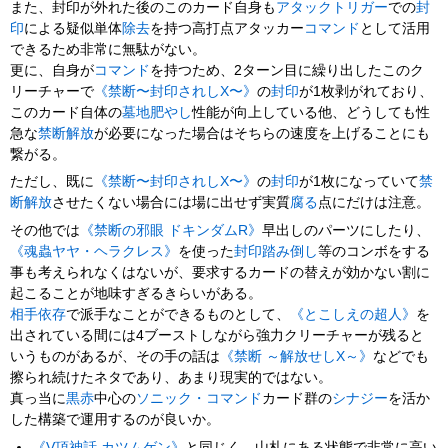
また、封印が外れた後のこのカード自身も
アタックトリガー
での
封
印
による疑似単体
除去
を持つ高打点アタッカー
コマンド
として活用
できるため非常に無駄がない。
更に、自身が
コマンド
を持つため、2ターン目に繰り出したこのク
リーチャーで
《禁断〜封印されしX〜》
の
封印
が1枚剥がれており、
このカード自体の
墓地肥やし
性能が向上している他、どうしても性
急な
禁断解放
が必要になった場合はそちらの速度を上げることにも
繋がる。
ただし、既に
《禁断〜封印されしX〜》
の
封印
が1枚になっていて
禁
断解放
させたくない場合には場に出せず実質
腐る
点にだけは注意。
その他では
《禁断の邪眼 ドキンダムR》
早出しのパーツにしたり、
《魂蟲ヤヤ・ヘラクレス》
を使った
封印
踏み倒し
等のコンボをする
事も考えられなくはないが、要求するカードの替えが効かない割に
起こることが地味すぎるきらいがある。
相手依存
で派手なことができるものとして、
《とこしえの超人》
を
出されている間には4ブーストしながら強力クリーチャーが残ると
いうものがあるが、その手の話は
《禁断 ～解放せしX～》
などでも
擦られ続けたネタであり、あまり現実的ではない。
真っ当に
黒赤
中心の
ソニック・コマンド
カード群の
シナジー
を活か
した構築で運用するのが良いか。
《V頂神話 カツムゲン》
と同じく、山札にある状態で非常に高い