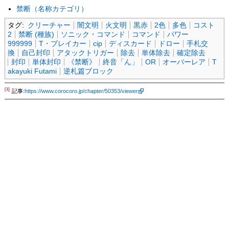
禁断（名称カテゴリ）
タグ:
クリーチャー
闇文明
火文明
黒赤
2色
多色
コスト
2
禁断 (種族)
ソニック・コマンド
コマンド
パワー
999999
T・ブレイカー
cip
ディスカード
ドロー
手札交
換
自己封印
アタックトリガー
除去
単体除去
確定除去
封印
単体封印
《禁断》
終音「ん」
OR
オーバーレア
T
akayuki Futami
逆札篇ブロック
[1]
記事:
https://www.corocoro.jp/chapter/50353/viewer