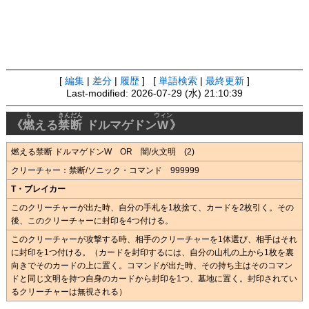
[
編集
|
差分
|
履歴
] [
単語検索
|
最終更新
]
Last-modified: 2026-07-29 (水) 21:10:39
も
きんだん
ウィン
《
燃
える
禁断
ドルマゲドン
W
》
燃える禁断 ドルマゲドンW OR 闇/火文明 (2)
クリーチャー：禁断/ソニック・コマンド 999999
T・ブレイカー
このクリーチャーが出た時、自分の手札を1枚捨て、カードを2枚引く。その
後、このクリーチャーに封印を4つ付ける。
このクリーチャーが攻撃する時、相手のクリーチャーを1体選び、相手はそれ
に封印を1つ付ける。（カードを封印するには、自分の山札の上から1枚を裏
向きでそのカードの上に置く。コマンドが出た時、その持ち主はそのコマン
ドと同じ文明を持つ自身のカードから封印を1つ、墓地に置く。封印されてい
るクリーチャーは無視される）