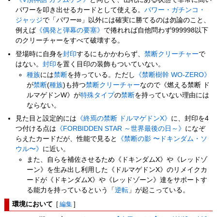
パワーを叩き出せるカードとして使える。
パワー・ガチンコ・
ジャッジ
で「パワー∞」以外には確実に勝てるのは勿論のこと、
例えば
《偶発と弾幕の要塞》
で捲れれば自他問わず999998以下
のクリーチャーをすべて破壊する。
登場時に自身を
封印
するにもかかわらず、
禁断クリーチャー
で
はない。
封印
を置く目印の装飾もついていない。
種族
には
禁断
を持っている。ただし
《禁断樹幹 WO-ZERO》
が
禁断
(
種族
)も持つ
禁断クリーチャー
なので《燃える禁断 ド
ルマゲドンW》が
特殊タイプ
の
禁断
を持っていない理由には
ならない。
見た目と設定的には
《終焉の禁断 ドルマゲドンX》
に、封印を4
つ付ける点は
《FORBIDDEN STAR ～世界最後の日～》
になぞ
らえたカードだが、性能で見ると
《禁断の影 〜ドキンダム・ソ
ウル〜》
に近い。
また、自らを補佐させるため《ドキンダムX》や《レッドゾ
ーン》を生み出し利用した《ドルマゲドンX》のリメイクカ
ードが《ドキンダムX》や《レッドゾーン》達をサポートす
る能力を持っているという「
逆転
」が起こっている。
環境において
[
編集
]