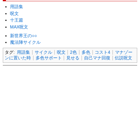
用語集
呪文
十王篇
MAX呪文
新世界王の○○
魔法陣サイクル
タグ:
用語集
サイクル
呪文
2色
多色
コスト4
マナゾー
ンに置いた時
多色サポート
見せる
自己マナ回復
伝説呪文