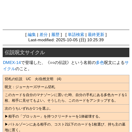
[
編集
|
差分
|
履歴
] [
単語検索
|
最終更新
]
Last-modified: 2025-10-05 (日) 10:25:39
伝説呪文サイクル
DMEX-14
で登場した、《○○の伝説》という名前の
多色
呪文による
サ
イクル
のこと。
切札の伝説 UC 火/自然文明 (4)
呪文：ジョーカーズ/チーム切札
このカードを自分のマナゾーンに置いた時、自分の手札にある多色カードを1
枚、相手に見せてもよい。そうしたら、このカードをアンタップする。
次のうちいずれか1つを選ぶ。
▶︎相手の「ブロッカー」を持つクリーチャーを1体破壊する。
▶︎バトルゾーンにある相手の、コスト2以下のカードを1枚選び、持ち主の墓
地に置く。