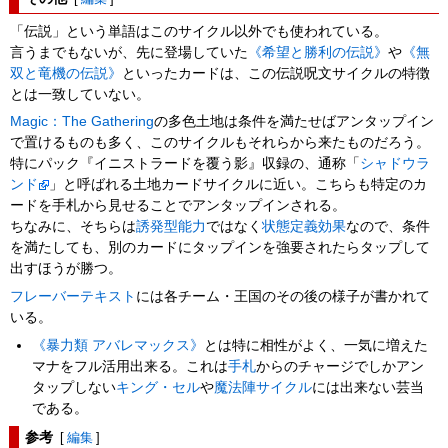
「伝説」という単語はこのサイクル以外でも使われている。
言うまでもないが、先に登場していた
《希望と勝利の伝説》
や
《無
双と竜機の伝説》
といったカードは、この伝説呪文サイクルの特徴
とは一致していない。
Magic：The Gathering
の多色土地は条件を満たせばアンタップイン
で置けるものも多く、このサイクルもそれらから来たものだろう。
特にパック『イニストラードを覆う影』収録の、通称「
シャドウラ
ンド
」と呼ばれる土地カードサイクルに近い。こちらも特定のカ
ードを手札から見せることでアンタップインされる。
ちなみに、そちらは
誘発型能力
ではなく
状態定義効果
なので、条件
を満たしても、別のカードにタップインを強要されたらタップして
出すほうが勝つ。
フレーバーテキスト
には各チーム・王国のその後の様子が書かれて
いる。
《暴力類 アバレマックス》
とは特に相性がよく、一気に増えた
マナをフル活用出来る。これは
手札
からのチャージでしかアン
タップしない
キング・セル
や
魔法陣サイクル
には出来ない芸当
である。
参考
[
編集
]