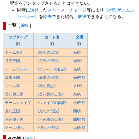
呪文をアンタップさせることはできない。
同時に
誘発
した
スペース・チャージ
等により
《∞龍 ゲンムエ
ンペラー》
を
除去
できた場合、
解決
できるようになる。
一覧
[
編集
]
サブタイプ
カード名
文明
チーム銀河
《銀河の伝説》
光
/
水
月光王国
《月光の伝説》
光
/
闇
チームボンバー
《ボンバーの伝説》
光
/
火
暴拳王国
《暴拳の伝説》
光
/
自然
チーム零
《零の伝説》
水
/
闇
美孔麗王国
《美孔麗の伝説》
水
/
火
チームウェイブ
《ウェイブの伝説》
水
/
自然
鬼札王国
《鬼札の伝説》
闇
/
火
不死樹王国
《不死樹の伝説》
闇
/
自然
チーム切札
《切札の伝説》
火
/
自然
その他
[
編集
]