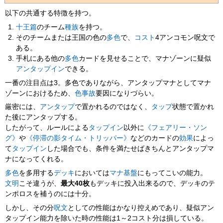
以下の共通する特徴を持つ。
十王篇
のチーム
種族
を持つ。
そのチームまたは王国の色の
多色
で、
コスト
4アンコモン呪文で
ある。
手札にある他の
多色
カードを見せることで、マナゾーンに疑似
アンタップイン
できる。
一番の注目点は3。多色でありながら、アンタップマナとしてマナ
ゾーンにおけるため、
色事故
要因になりづらい。
厳密には、
アンタップ
で置かれるのではなく、
タップ
状態で置かれ
た後にアンタップする。
したがって、ルールによる
タップイン
以外に
《フェアリー・ソン
グ》
や
《停滞の影タイム・トリッパー》
などのカードの
効果
によっ
て
タップイン
した場合でも、条件を満たせばきちんとアンタップマ
ナになってくれる。
多色
を多用する
デッキ
においては
マナ基盤
にもってこいの能力。
文明
こそ違うが、
最大40枚
もデッキに投入出来るので、デッキのテ
ンポロスを補うのには十分。
しかし、その分
呪文
としての性能はかなり控えめであり、疑似アン
タップイン能力を除いた時の性能は1～2コスト分は損している。