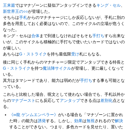
王来篇
ではマナゾーンに疑似アンタップインできる
キング・セル
、
新世界王の○○
が登場した。
そちらは
手札
からのマナチャージにしか反応しないが、手札に別の
多色を用意しておく必要はないので、このサイクルの立場が危うく
なった。
キング・セルは
合体
まで到達しなければそもそも
手打ち
すら出来な
いが、このサイクルも積極的に手打ちで使いたいカードではないの
が厳しい。
あちらは
G・ストライク
を持ち最低限
受け
札にもなる。
後に同じく手札からのマナチャージ限定でアンタップできる特長と
G・ストライク
を持つ
魔法陣サイクル
が登場し、更に厳しくなって
いる。
其方はタマシードであり、能力は弱めだが
手打ち
する事も可能とな
っている。
これらと比較した場合、呪文として使わない場合でも、手札以外か
らの
マナブースト
にも反応して
アンタップ
できる点は
差別化
点とな
る。
《∞龍 ゲンムエンペラー》
がいる場合も「マナゾーンに置かれ
た時」の能力は
誘発
する。しかし、
効果
は
無視
されるので
解決
することができない。つまり、多色カードを見せたり、置いた