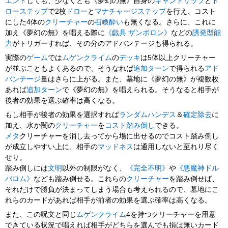
エンド
しても、少なくとも《夢幻の無》自身の
キャントリップ
と
ド
ローステップ
で2枚
ドロー
と
マナチャージステップ
を行え、コスト
にした4体の
クリーチャー
の
召喚酔い
も無くなる。さらに、これに
加え《夢幻の無》を唱える際に
《戯具 ザンボロン》
などの
誘発型能
力
がトリガーすれば、その分のアドバンテージも得られる。
実際の
ゲーム
では
ムゲンクライム
の
デッキ
は5体以上クリーチャー
が並ぶこともよくあるので、そうなれば
追加ターン
で得られる
アド
バンテージ
量はさらに上がる。また、墓地に《夢幻の無》が複数枚
あれば
追加ターン
で《夢幻の無》を唱えられる。そうなると相手が
後者の効果を選ぶ確率は高くなる。
もし相手が後者の効果を選択すれば
ランダムハンデス
＆
確定除去
に
加え、水か闇の
クリーチャー
を
コスト踏み倒し
できる。
メタ
クリーチャーを消し去ってから場に出せるのでコスト踏み倒し
が成立しやすい上に、相手の
マッドネス
は通用しないと至れり尽く
せり。
踏み倒しには
文明
以外の制限がなく、
《完全不明》
や
《悪魔神ドル
バロム》
なども踏み倒せる。これらの
クリーチャー
を踏み倒せば、
それだけで勝負が決まってしまう場合も考えられるので、墓地にこ
れらのカードがあれば相手が前者の効果を選ぶ確率は高くなる。
また、この呪文と同じ
ムゲンクライム
4を持つクリーチャーを用意
できている状況で唱えれば相手がどちらを選んでも損は無いカード