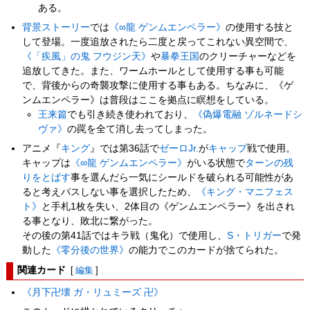
ある。
背景ストーリー
では
《∞龍 ゲンムエンペラー》
の使用する技と
して登場。一度追放されたら二度と戻ってこれない異空間で、
《「疾風」の鬼 フウジン天》
や
暴拳王国
のクリーチャーなどを
追放してきた。また、ワームホールとして使用する事も可能
で、背後からの奇襲攻撃に使用する事もある。ちなみに、《ゲ
ンムエンペラー》は普段はここを拠点に瞑想をしている。
王来篇
でも引き続き使われており、
《偽爆電融 ゾルネードシ
ヴァ》
の罠を全て消し去ってしまった。
アニメ『
キング
』では第36話で
ゼーロJr.
が
キャップ
戦で使用。
キャップは
《∞龍 ゲンムエンペラー》
がいる状態で
ターンの残
りをとばす
事を選んだら一気にシールドを破られる可能性があ
ると考えパスしない事を選択したため、
《キング・マニフェス
ト》
と手札1枚を失い、2体目の《ゲンムエンペラー》を出され
る事となり、敗北に繋がった。
その後の第41話ではキラ戦（鬼化）で使用し、
S・トリガー
で発
動した
《零分後の世界》
の能力でこのカードが捨てられた。
関連カード
[
編集
]
《月下卍壊 ガ・リュミーズ 卍》