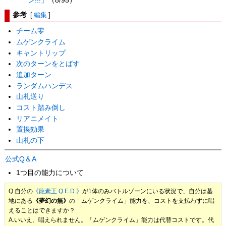
ン!!!」
（8/95）
参考
[
編集
]
チーム零
ムゲンクライム
キャントリップ
次のターンをとばす
追加ターン
ランダムハンデス
山札送り
コスト踏み倒し
リアニメイト
置換効果
山札の下
公式Q＆A
1つ目の能力について
Q.自分の
《龍素王 Q.E.D.》
が1体のみバトルゾーンにいる状況で、自分は墓
地にある
《夢幻の無》
の「ムゲンクライム」能力を、コストを支払わずに唱
えることはできますか？
A.いいえ、唱えられません。「ムゲンクライム」能力は代替コストです。代