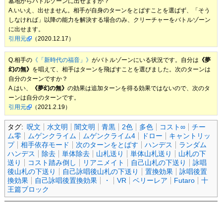
墓地からバトルゾーンに出せますか？
A.いいえ、出せません。相手が自身のターンをとばすことを選ばず、「そう
しなければ」以降の能力を解決する場合のみ、クリーチャーをバトルゾーン
に出せます。
引用元
（2020.12.17）
Q.相手の
《「新時代の福音」》
がバトルゾーンにいる状況です。自分は
《夢
幻の無》
を唱えて、相手はターンを飛ばすことを選びました。次のターンは
自分のターンですか？
A.はい、
《夢幻の無》
の効果は追加ターンを得る効果ではないので、次のタ
ーンは自分のターンです。
引用元
（2021.2.19）
タグ:
呪文
水文明
闇文明
青黒
2色
多色
コスト∞
チー
ム零
ムゲンクライム
ムゲンクライム4
ドロー
キャントリッ
プ
相手依存モード
次のターンをとばす
ハンデス
ランダム
ハンデス
除去
単体除去
山札送り
単体山札送り
山札の下
送り
コスト踏み倒し
リアニメイト
自己山札の下送り
詠唱
後山札の下送り
自己詠唱後山札の下送り
置換効果
詠唱後置
換効果
自己詠唱後置換効果
・
VR
ベリーレア
Futaro
十
王篇ブロック