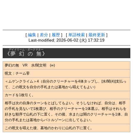
[
編集
|
差分
|
履歴
] [
単語検索
|
最終更新
]
Last-modified: 2026-06-02 (火) 17:32:19
デイドリーム・ダークマター
《
夢幻の無
》
夢幻の無 VR 水/闇文明 (∞)
呪文：チーム零
＜ムゲンクライム＞4（自分のクリーチャーを4体タップし、[水/闇(4)]支払っ
て、この呪文を自分の手札または墓地から唱えてもよい）
カードを1枚引く。
相手は次の自身のターンをとばしてもよい。そうしなければ、自分は、相手
の手札を見ないで1枚選び、相手のクリーチャーを1体選ぶ。相手はそれらを
好きな順序で山札の下に置く。その後、水または闇のクリーチャーを1体、自
分の手札または墓地からバトルゾーンに出してもよい。
この呪文を唱えた後、墓地のかわりに山札の下に置く。