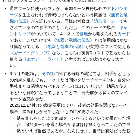
けるサブフィニッシャーとして採用するのが吉だろう。
通常ターンに使ったマナが、追加ターン獲得以外の
アドバンテ
ージ
を生まなければ脅威にはならないという問題は
《無双と竜
機の伝説》
が立証している。同様の考察は「
追加ターン
」でも
されているので参照のこと。ただし、このカードの場合、
キャ
ントリップ
がついていて、4コストで
墓地
から唱えられる
カード
であり、これだけでも
《無双と竜機の伝説》
とは使用感はかな
り異なってくる。
《無双と竜機の伝説》
が実質0コストで使える
《ガード・グリップ》
なら、こちらは実質0コストで墓地からも
使える
《エナジー・ライト》
と考えればこの差はかなり大き
い。
3つ目の能力は、
その後
に関する当時の裁定では、相手がどちら
の効果を選んでも、「水または闇のクリーチャーを1体、自分の
手札または墓地からバトルゾーンに出してもよい」効果が使え
るという解釈になってしまうことで、発売前から多くのプレイ
ヤーを困惑させた。
2020/12/17付けの裁定変更により、後者の効果を選ばなかった
場合、踏み倒しが発生しないものに変更された。
踏み倒しをした上で追加ターンを与えるという効果だった場
合、追加ターンを選ぶ場合がほぼほぼ無くなっていたので当
然といえば当然であるが。なんにせよ、当時は有効だった裁