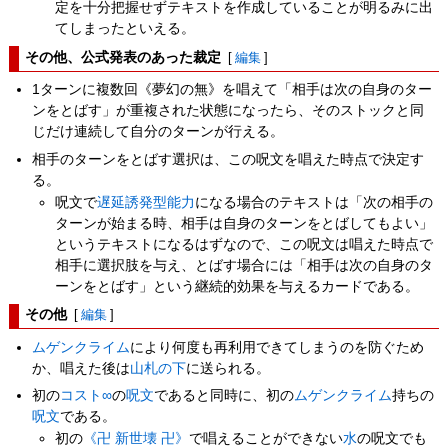
定を十分把握せずテキストを作成していることが明るみに出
てしまったといえる。
その他、公式発表のあった裁定
[
編集
]
1ターンに複数回《夢幻の無》を唱えて「相手は次の自身のター
ンをとばす」が重複された状態になったら、そのストックと同
じだけ連続して自分のターンが行える。
相手のターンをとばす選択は、この呪文を唱えた時点で決定す
る。
呪文で
遅延誘発型能力
になる場合のテキストは「次の相手の
ターンが始まる時、相手は自身のターンをとばしてもよい」
というテキストになるはずなので、この呪文は唱えた時点で
相手に選択肢を与え、とばす場合には「相手は次の自身のタ
ーンをとばす」という継続的効果を与えるカードである。
その他
[
編集
]
ムゲンクライム
により何度も再利用できてしまうのを防ぐため
か、唱えた後は
山札の下
に送られる。
初の
コスト∞
の
呪文
であると同時に、初の
ムゲンクライム
持ちの
呪文
である。
初の
《卍 新世壊 卍》
で唱えることができない
水
の呪文でも