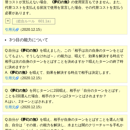
替コストが支払えない場合、
《夢幻の無》
の使用宣言もできません。また、
代替コストを支払える状況で使用を宣言した場合、その代替コストを支払う
必要があります。
+
（総合ルール 601.1a）
引用元
（2020.12.15）
3つ目の能力について
Q.自分は
《夢幻の無》
を唱えました。この「相手は次の自身のターンをとば
してもよい。そうしなければ～」の能力は、唱えて、効果を解決する時点で
相手は次の自身のターンをとばすことを決めますか？唱えたターンの終了時
に決めますか？
A.
《夢幻の無》
を唱えて、効果を解決する時点で相手は決定します。
引用元
（2020.12.15）
Q.
《夢幻の無》
を同じターンに2回唱え、相手が「自分のターンをとばす」
ことを2回選んだ場合、相手のターンは2ターンとばされますか？
A.はい、2ターンとばされます。
引用元
（2020.12.15）
Q.自分が
《夢幻の無》
を唱え、相手が自身のターンをとばすことを選んだ場
合、自分は「その後」の能力を解決し、水または闇のクリーチャーを手札か