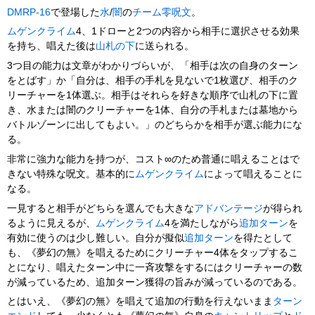
DMRP-16
で登場した
水
/
闇
の
チーム零
呪文
。
ムゲンクライム
4、1ドローと2つの内容から相手に選択させる効果
を持ち、唱えた後は
山札の下
に送られる。
3つ目の能力は文章がわかりづらいが、「相手は次の自身のターン
をとばす」か「自分は、相手の手札を見ないで1枚選び、相手のク
リーチャーを1体選ぶ。相手はそれらを好きな順序で山札の下に置
き、水または闇のクリーチャーを1体、自分の手札または墓地から
バトルゾーンに出してもよい。」のどちらかを相手が選ぶ能力にな
る。
非常に強力な能力を持つが、コスト∞のため普通に唱えることはで
きない特殊な呪文。基本的に
ムゲンクライム
によって唱えることに
なる。
一見すると相手がどちらを選んでも大きな
アドバンテージ
が得られ
るように見えるが、
ムゲンクライム
4を満たしながら
追加ターン
を
有効に使うのは少し難しい。自分が擬似
追加ターン
を得たとして
も、《夢幻の無》を唱えるためにクリーチャー4体をタップするこ
とになり、唱えたターン中に一斉攻撃をするにはクリーチャーの数
が減っているため、追加ターン獲得の旨みが減っているのである。
とはいえ、《夢幻の無》を唱えて追加の行動を行えないまま
ターン