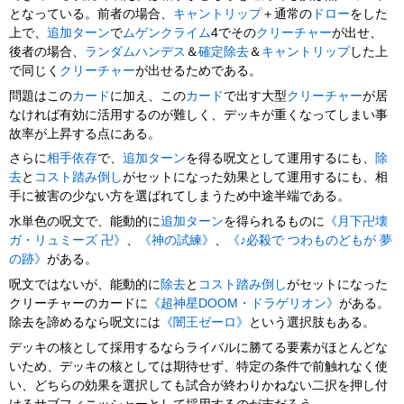
となっている。前者の場合、
キャントリップ
＋通常の
ドロー
をした
上で、
追加ターン
で
ムゲンクライム
4でその
クリーチャー
が出せ、
後者の場合、
ランダムハンデス
＆
確定除去
＆
キャントリップ
した上
で同じく
クリーチャー
が出せるためである。
問題はこの
カード
に加え、この
カード
で出す大型
クリーチャー
が居
なければ有効に活用するのが難しく、デッキが重くなってしまい事
故率が上昇する点にある。
さらに
相手依存
で、
追加ターン
を得る呪文として運用するにも、
除
去
と
コスト踏み倒し
がセットになった効果として運用するにも、相
手に被害の少ない方を選ばれてしまうため中途半端である。
水単色の呪文で、能動的に
追加ターン
を得られるものに
《月下卍壊
ガ・リュミーズ 卍》
、
《神の試練》
、
《♪必殺で つわものどもが 夢
の跡》
がある。
呪文ではないが、能動的に
除去
と
コスト踏み倒し
がセットになった
クリーチャーのカードに
《超神星DOOM・ドラゲリオン》
がある。
除去を諦めるなら呪文には
《闇王ゼーロ》
という選択肢もある。
デッキの核として採用するならライバルに勝てる要素がほとんどな
いため、デッキの核としては期待せず、特定の条件で前触れなく使
い、どちらの効果を選択しても試合が終わりかねない二択を押し付