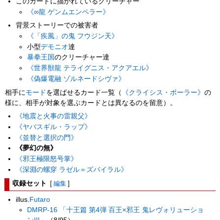
このカードに描かれているクリーチャー
《∞龍 ゲンムエンペラー》
背景ストーリーでの被害者
《「疾風」の鬼 フウジン天》
小型
デモニオ
達
暴拳王国
のクリーチャー達
《世界獣龍 テライグニス・アクアエル》
《偽爆電融 ゾルネードシヴァ》
相手に
モード
を選ばせるカード一覧（
《クライシス・ボーラー》
の
様に、相手が対象を選ぶカードとは異なるのを留意）。
《地震と火事の雷親父》
《ヤバスギル・ラップ》
《並替と選択の門》
《夢幻の無》
《邪王極限怒号掌》
《深淵の螺穿 ラゼル＝ズバイラル》
収録セット
[
編集
]
illus.
Futaro
DMRP-16 「十王篇 第4弾 百王×邪王 鬼レヴォリューショ