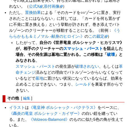
「その呪文は効果を失い、持ち主の墓地に置かれる」は適用さ
れない。（
公式X
,
添付画像
）
ただし、
置換効果
による「そのカードを○○ゾーンに置き、実行
されたことにはならない」に対しては、「カードを何も置かず
に不発に置き換える」という挙動が許されず、巻き添えでバト
ルゾーンのクリーチャーが移動することになる。（前例：
《う
ららかもも＆ミノマル -献身のヒロイン-》
の
この裁定
）
したがって、
自分の《世界竜皇 ボルシャック・ヒカリスマ》
が、相手のクリーチャーの
スマッシュ・バースト
を阻止した
場合、その発生源は墓地に置かれる。この移動は「
破壊
」と
みなされる
。
スマッシュ・バースト
の発生源が
破壊されない
、もしくは
革
命チェンジ
済みなどの理由でバトルゾーンからいなくなって
いるなどで
墓地
に置けない状況になっているならば、効果を
止めることはできない。つまり、
シールド
を裏返す所からで
きない。
その他
[
編集
]
イラスト
は
《竜皇神 ボルシャック・バクテラス》
をベースに、
《轟炎の竜皇 ボルシャック・カイザー》
の白い鎧を纏ってい
る。また、
《Volzeos-Balamord》
のものに似た5色の角が生えて
いる。