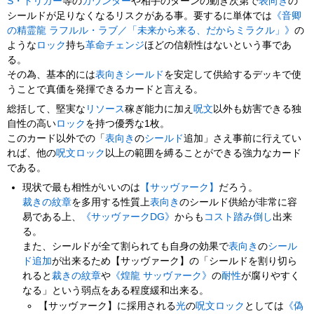
S・トリガー
等の
カウンター
や相手のターンの動き次第で
表向き
の
シールドが足りなくなるリスクがある事。要するに単体では
《音卿
の精霊龍 ラフルル・ラブ／「未来から来る、だからミラクル」》
の
ような
ロック
持ち
革命チェンジ
ほどの信頼性はないという事であ
る。
その為、基本的には
表向き
シールド
を安定して供給するデッキで使
うことで真価を発揮できるカードと言える。
総括して、堅実な
リソース
稼ぎ能力に加え
呪文
以外も妨害できる独
自性の高い
ロック
を持つ優秀な1枚。
このカード以外での「
表向き
の
シールド
追加」さえ事前に行えてい
れば、他の
呪文ロック
以上の範囲を縛ることができる強力なカード
である。
現状で最も相性がいいのは
【サッヴァーク】
だろう。
裁きの紋章
を多用する性質上
表向き
のシールド供給が非常に容
易である上、
《サッヴァークDG》
からも
コスト踏み倒し
出来
る。
また、シールドが全て割られても自身の効果で
表向き
の
シール
ド追加
が出来るため【サッヴァーク】の「シールドを割り切ら
れると
裁きの紋章
や
《煌龍 サッヴァーク》
の
耐性
が腐りやすく
なる」という弱点をある程度緩和出来る。
【サッヴァーク】に採用される
光
の
呪文ロック
としては
《偽