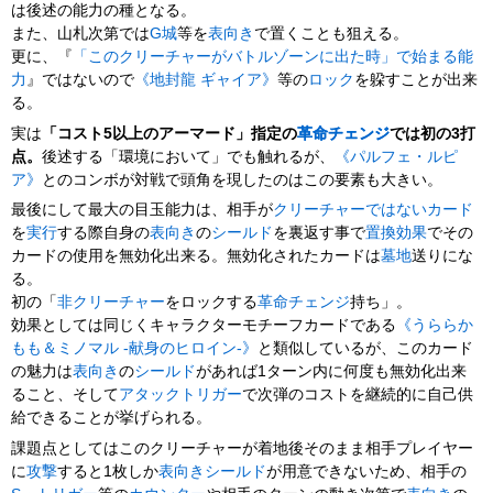
は後述の能力の種となる。
また、山札次第では
G城
等を
表向き
で置くことも狙える。
更に、『
「このクリーチャーがバトルゾーンに出た時」で始まる能
力
』ではないので
《地封龍 ギャイア》
等の
ロック
を躱すことが出来
る。
実は
「コスト5以上のアーマード」指定の
革命チェンジ
では初の3打
点。
後述する「環境において」でも触れるが、
《パルフェ・ルピ
ア》
とのコンボが対戦で頭角を現したのはこの要素も大きい。
最後にして最大の目玉能力は、相手が
クリーチャーではないカード
を
実行
する際自身の
表向き
の
シールド
を裏返す事で
置換効果
でその
カードの使用を無効化出来る。無効化されたカードは
墓地
送りにな
る。
初の「
非クリーチャー
をロックする
革命チェンジ
持ち」。
効果としては同じくキャラクターモチーフカードである
《うららか
もも＆ミノマル -献身のヒロイン-》
と類似しているが、このカード
の魅力は
表向き
の
シールド
があれば1ターン内に何度も無効化出来
ること、そして
アタックトリガー
で次弾のコストを継続的に自己供
給できることが挙げられる。
課題点としてはこのクリーチャーが着地後そのまま相手プレイヤー
に
攻撃
すると1枚しか
表向き
シールド
が用意できないため、相手の