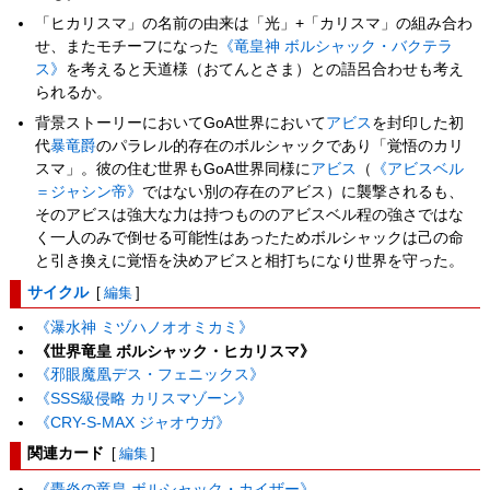
「ヒカリスマ」の名前の由来は「光」+「カリスマ」の組み合わ
せ、またモチーフになった
《竜皇神 ボルシャック・バクテラ
ス》
を考えると天道様（おてんとさま）との語呂合わせも考え
られるか。
背景ストーリーにおいてGoA世界において
アビス
を封印した初
代
暴竜爵
のパラレル的存在のボルシャックであり「覚悟のカリ
スマ」。彼の住む世界もGoA世界同様に
アビス
（
《アビスベル
＝ジャシン帝》
ではない別の存在のアビス）に襲撃されるも、
そのアビスは強大な力は持つもののアビスベル程の強さではな
く一人のみで倒せる可能性はあったためボルシャックは己の命
と引き換えに覚悟を決めアビスと相打ちになり世界を守った。
サイクル
[
編集
]
《瀑水神 ミヅハノオオミカミ》
《世界竜皇 ボルシャック・ヒカリスマ》
《邪眼魔凰デス・フェニックス》
《SSS級侵略 カリスマゾーン》
《CRY-S-MAX ジャオウガ》
関連カード
[
編集
]
《轟炎の竜皇 ボルシャック・カイザー》