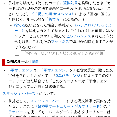
手札から唱えたり使ったカードに
置換効果
を発動したとき「カ
ードは実行以外の方法で結果的に手札から墓地に置かれた」こ
とになるが、
《「呪」の頂 サスペンス》
による「墓地に置く」
と同じく、ルール的な「
捨てる
」になるのか？
捨てる
扱いとなった場合、手札から
《ハラグロX☆行っくよ
ー！》
を唱えようとして結果として相手の《世界竜皇 ボルシ
ャック・ヒカリスマ》が噛んで
セルフハンデス
されたような
形を取る。これをその
マッドネス
で墓地から唱え直すことが
できるのか？
+
「捨てる」扱いだとした場合の仮定した際の問題
既知のルール
[
編集
]
S革命チェンジ
は、「
革命チェンジ
」をルビ含め完全一致した文
字列を含む。したがって、「
S革命チェンジ
」によってこのクリ
ーチャーが出た場合でも『このクリーチャーが「革命チェン
ジ」によって出た時』は誘発する。
スマッシュ・バースト
について。
前提として、
スマッシュ・バースト
による呪文詠唱は実体を持
たない。ここに
《超神星マーキュリー・ギガブリザード》
の
メ
テオバーン
を使っても、バトルゾーンにあるクリーチャーには