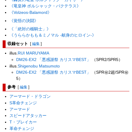
《竜皇神 ボルシャック・バクテラス》
《Volzeos-Balamord》
《覚悟の決闘》
《「絶対の楯騎士」》
《うららかもも＆ミノマル -献身のヒロイン-》
収録セット
[
編集
]
illus.
RUI MARUYAMA
DM26-EX2 「悪感謝祭 カリスマBEST」
（SPR2/SPR5）
illus.
Shigenobu Matsumoto
DM26-EX2 「悪感謝祭 カリスマBEST」
（SPR㊙2超/SPR㊙
5）
参考
[
編集
]
アーマード・ドラゴン
S革命チェンジ
アーマード
スピードアタッカー
T・ブレイカー
革命チェンジ