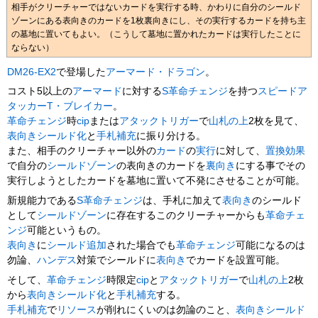
相手がクリーチャーではないカードを実行する時、かわりに自分のシールド
ゾーンにある表向きのカードを1枚裏向きにし、その実行するカードを持ち主
の墓地に置いてもよい。（こうして墓地に置かれたカードは実行したことに
ならない）
DM26-EX2
で登場した
アーマード・ドラゴン
。
コスト5以上の
アーマード
に対する
S革命チェンジ
を持つ
スピードア
タッカー
T・ブレイカー
。
革命チェンジ
時
cip
または
アタックトリガー
で
山札の上
2枚を見て、
表向き
シールド化
と
手札補充
に振り分ける。
また、相手のクリーチャー以外の
カード
の
実行
に対して、
置換効果
で自分の
シールドゾーン
の表向きのカードを
裏向き
にする事でその
実行しようとしたカードを墓地に置いて不発にさせることが可能。
新規能力である
S革命チェンジ
は、手札に加えて
表向き
のシールド
として
シールドゾーン
に存在するこのクリーチャーからも
革命チェ
ンジ
可能というもの。
表向き
に
シールド追加
された場合でも
革命チェンジ
可能になるのは
勿論、
ハンデス
対策でシールドに
表向き
でカードを設置可能。
そして、
革命チェンジ
時限定
cip
と
アタックトリガー
で
山札の上
2枚
から
表向き
シールド化
と
手札補充
する。
手札補充
で
リソース
が削れにくいのは勿論のこと、
表向き
シールド