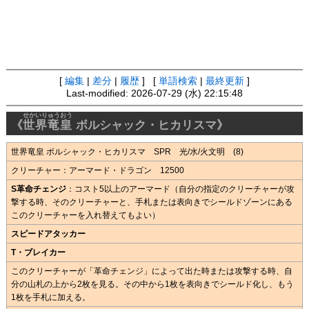
[
編集
|
差分
|
履歴
] [
単語検索
|
最終更新
]
Last-modified: 2026-07-29 (水) 22:15:48
せかいりゅうおう
《
世界竜皇
ボルシャック・ヒカリスマ》
世界竜皇 ボルシャック・ヒカリスマ SPR 光/水/火文明 (8)
クリーチャー：アーマード・ドラゴン 12500
S革命チェンジ
：コスト5以上のアーマード（自分の指定のクリーチャーが攻
撃する時、そのクリーチャーと、手札または表向きでシールドゾーンにある
このクリーチャーを入れ替えてもよい）
スピードアタッカー
T・ブレイカー
このクリーチャーが「革命チェンジ」によって出た時または攻撃する時、自
分の山札の上から2枚を見る。その中から1枚を表向きでシールド化し、もう
1枚を手札に加える。