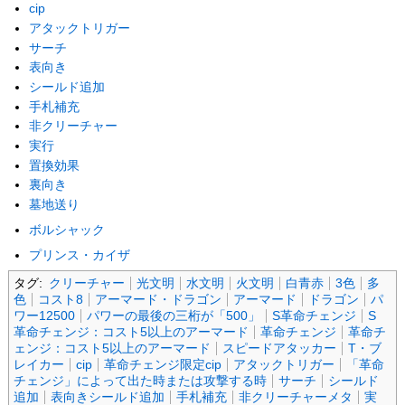
cip
アタックトリガー
サーチ
表向き
シールド追加
手札補充
非クリーチャー
実行
置換効果
裏向き
墓地送り
ボルシャック
プリンス・カイザ
タグ:
クリーチャー
光文明
水文明
火文明
白青赤
3色
多
色
コスト8
アーマード・ドラゴン
アーマード
ドラゴン
パ
ワー12500
パワーの最後の三桁が「500」
S革命チェンジ
S
革命チェンジ：コスト5以上のアーマード
革命チェンジ
革命チ
ェンジ：コスト5以上のアーマード
スピードアタッカー
T・ブ
レイカー
cip
革命チェンジ限定cip
アタックトリガー
「革命
チェンジ」によって出た時または攻撃する時
サーチ
シールド
追加
表向きシールド追加
手札補充
非クリーチャーメタ
実