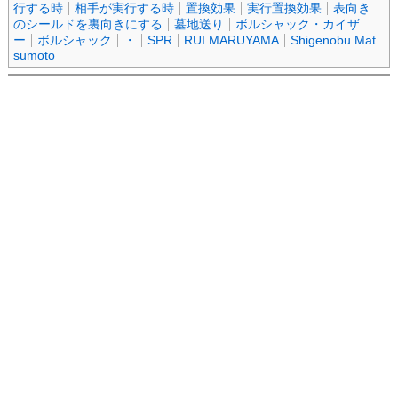
行する時
相手が実行する時
置換効果
実行置換効果
表向き
のシールドを裏向きにする
墓地送り
ボルシャック・カイザ
ー
ボルシャック
・
SPR
RUI MARUYAMA
Shigenobu Mat
sumoto