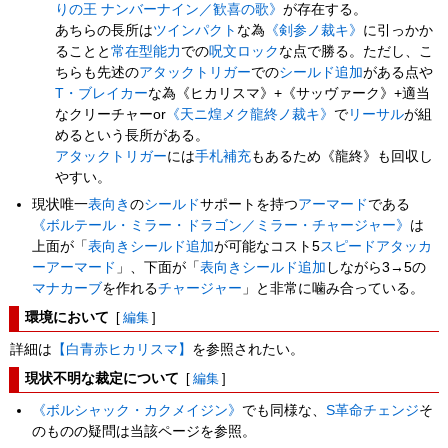
りの王 ナンバーナイン／歓喜の歌》
が存在する。
あちらの長所は
ツインパクト
な為
《剣参ノ裁キ》
に引っかか
ることと
常在型能力
での
呪文ロック
な点で勝る。ただし、こ
ちらも先述の
アタックトリガー
での
シールド追加
がある点や
T・ブレイカー
な為《ヒカリスマ》+《サッヴァーク》+適当
なクリーチャーor
《天ニ煌メク龍終ノ裁キ》
で
リーサル
が組
めるという長所がある。
アタックトリガー
には
手札補充
もあるため《龍終》も回収し
やすい。
現状唯一
表向き
の
シールド
サポートを持つ
アーマード
である
《ボルテール・ミラー・ドラゴン／ミラー・チャージャー》
は
上面が「
表向き
シールド追加
が可能なコスト5
スピードアタッカ
ー
アーマード
」、下面が「
表向き
シールド追加
しながら3→5の
マナカーブ
を作れる
チャージャー
」と非常に噛み合っている。
環境において
[
編集
]
詳細は
【白青赤ヒカリスマ】
を参照されたい。
現状不明な裁定について
[
編集
]
《ボルシャック・カクメイジン》
でも同様な、
S革命チェンジ
そ
のものの疑問は当該ページを参照。