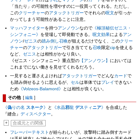
「当たり」の可能性を増やすのに一役買ってくれる。ただし、
この
クリーチャー
の
アタックトリガー
でそれらの
呪文
が引っか
かってしまう可能性があることに注意。
マッハファイター
を持つ
アンノウン
なので
《極頂秘伝ゼニス・
シンフォニー》
を登場して即発動できる。
呪文
効果
による
アン
ノウン
/
ゼニス
の
踏み倒し
召喚
が狙えるだけでなく、この
クリー
チャー
の
アタックトリガー
で引き当てても
召喚
限定
cip
を使える
など、
ゼニス
とは相性がかなり良い。
《ゼニス・シンフォニー》重点型の
【アンノウン】
においては
これまでにない働きを見せてくれるだろう。
一見すると運さえよければ
アタックトリガー
でどんな
カード
で
も踏み倒せるように思えるが、
セル
は単体では
プレイ
できない
ため
《Volzeos-Balamord》
とは相性が良くない。
その他
[
編集
]
《
偽
りの名
スネーク
》
と
《水晶
邪
龍
デス
ティ
ニア
》
を合成した
『縫合』
ディスペクター
。
+
合成元との関係
フレーバーテキスト
が紛らわしいが、攻撃時に踏み倒すカード
は手札補充した2枚からではなく、その2枚を合わせた手札全体