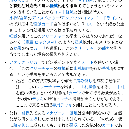
と
有効な対応先の無い
軽減
札を引き当ててしまう
というジレン
マを抱えていることから
コスト軽減
とは相性が悪い。
水
/
闇
/
自然
の
ディスペクター
/
アンノウン
/
コマンド・ドラゴン
な
ので対応する
軽減
カード
自体は多いが、9
コスト
という絶妙な重
さによって有効活用できる物は限られてくる。
軽減
を用いてこの
クリーチャー
の早出しを狙うのであれば、な
るべく
《霊宝 ヒャクメ-4》
のような
軽減
以外にもメリットとな
る
効果
を持つ
カード
を選択し、この
クリーチャー
の
能力
で引き
当ててしまった場合の損失を抑えたい。
アタックトリガー
でピンポイントである
カード
を使いたい場
合、「この
クリーチャー
の
攻撃
前に
山札操作
を行い
手札
を0にす
る」という手段を用いることで実現できる。
ただ、この方法で効率よく確実に
踏み倒し
を成功させるに
は、「この
クリーチャー
を出す」「
山札操作
をする」「
手札
を使い切る」という3動作を1
ターン
で全て行う必要があり、
その分の
デッキ
の圧迫・
マナ
の消費が重くなりがちである。
ここまで来るとほぼ
専用デッキ
を組むことになるだろう。
なお、
回収
先である
マナゾーン
・
墓地
は公開領域なので、当然
ながら何を
回収
したかは相手にも知られている。そのため、仮
に
踏み倒し
に成功しても、それが
回収
した分以外の
カード
であ