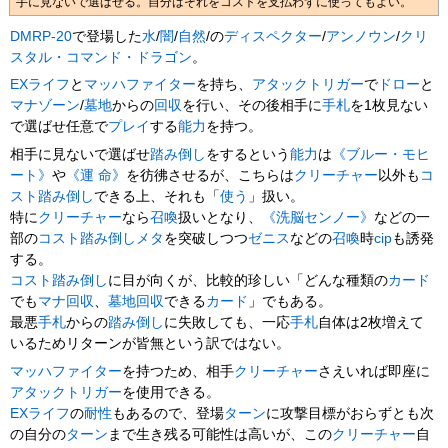
手に見ないで選ばせる。自分はそれをコストを支払わずに使ってもよい。
DMRP-20
で登場した
水
/
闇
/
自然
/の
ディスペクター
/
アンノウン
/
クリ
スタル・コマンド・ドラゴン
。
EXライフ
と
マッハファイター
を持ち、
アタックトリガー
で
ドロー
と
マナゾーン
/
墓地
からの
回収
を行い、その後相手に
手札
を1枚見ない
で選ばせ任意で
プレイ
する
能力
を持つ。
相手に見ないで選ばせ
踏み倒し
をするという
能力
は
《ブルー・モヒ
ート》
や
《運 命》
を彷彿させるが、こちらは
クリーチャー
以外も
コ
スト踏み倒し
できる上、それも「
使う
」扱い。
特に
クリーチャー
なら
召喚
扱いとなり、
《洗脳センノー》
などの一
部の
コスト踏み倒しメタ
を突破しつつ
ゼニス
などの
召喚
時
cip
も誘発
する。
コスト踏み倒し
に目が向くが、比較的珍しい「どんな種類の
カード
でも
マナ回収
、
墓地回収
できる
カード
」でもある。
最悪
手札
からの
踏み倒し
に失敗しても、一応
手札
自体は2枚増えて
いるためリターンが皆無という訳ではない。
マッハファイター
を持つため、相手
クリーチャー
さえいれば即座に
アタックトリガー
を使用できる。
EXライフ
の
耐性
もあるので、登場
ターン
に攻撃目標がおらずとも次
の自分の
ターン
まで生き残る可能性は高いが、この
クリーチャー
自