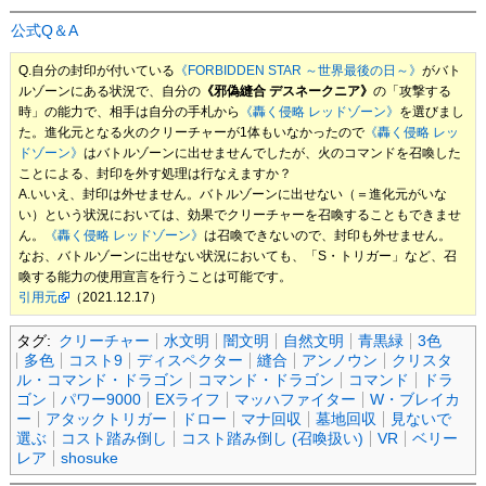
公式Q＆A
Q.自分の封印が付いている
《FORBIDDEN STAR ～世界最後の日～》
がバト
ルゾーンにある状況で、自分の
《邪偽縫合 デスネークニア》
の「攻撃する
時」の能力で、相手は自分の手札から
《轟く侵略 レッドゾーン》
を選びまし
た。進化元となる火のクリーチャーが1体もいなかったので
《轟く侵略 レッ
ドゾーン》
はバトルゾーンに出せませんでしたが、火のコマンドを召喚した
ことによる、封印を外す処理は行なえますか？
A.いいえ、封印は外せません。バトルゾーンに出せない（＝進化元がいな
い）という状況においては、効果でクリーチャーを召喚することもできませ
ん。
《轟く侵略 レッドゾーン》
は召喚できないので、封印も外せません。
なお、バトルゾーンに出せない状況においても、「S・トリガー」など、召
喚する能力の使用宣言を行うことは可能です。
引用元
（2021.12.17）
タグ:
クリーチャー
水文明
闇文明
自然文明
青黒緑
3色
多色
コスト9
ディスペクター
縫合
アンノウン
クリスタ
ル・コマンド・ドラゴン
コマンド・ドラゴン
コマンド
ドラ
ゴン
パワー9000
EXライフ
マッハファイター
W・ブレイカ
ー
アタックトリガー
ドロー
マナ回収
墓地回収
見ないで
選ぶ
コスト踏み倒し
コスト踏み倒し (召喚扱い)
VR
ベリー
レア
shosuke