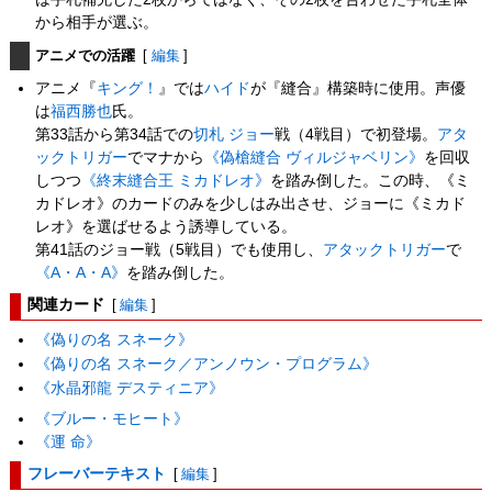
から相手が選ぶ。
アニメでの活躍
[
編集
]
アニメ『
キング！
』では
ハイド
が『縫合』構築時に使用。声優
は
福西勝也
氏。
第33話から第34話での
切札 ジョー
戦（4戦目）で初登場。
アタ
ックトリガー
でマナから
《偽槍縫合 ヴィルジャベリン》
を回収
しつつ
《終末縫合王 ミカドレオ》
を踏み倒した。この時、《ミ
カドレオ》のカードのみを少しはみ出させ、ジョーに《ミカド
レオ》を選ばせるよう誘導している。
第41話のジョー戦（5戦目）でも使用し、
アタックトリガー
で
《A・A・A》
を踏み倒した。
関連カード
[
編集
]
《偽りの名 スネーク》
《偽りの名 スネーク／アンノウン・プログラム》
《水晶邪龍 デスティニア》
《ブルー・モヒート》
《運 命》
フレーバーテキスト
[
編集
]