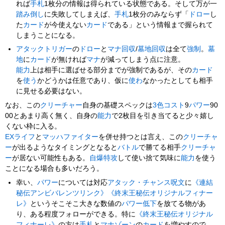
れば
手札
1枚分の情報は得られている状態である。そして万が一
踏み倒し
に失敗してしまえば、
手札
1枚分のみならず「
ドロー
し
た
カード
が今使えない
カード
である」という情報まで握られて
しまうことになる。
アタックトリガー
の
ドロー
と
マナ回収
/
墓地回収
は全て
強制
。
墓
地
に
カード
が無ければ
マナ
が減ってしまう点に注意。
能力
上は相手に選ばせる部分までが強制であるが、その
カード
を
使う
かどうかは任意であり、仮に
使わ
なかったとしても相手
に見せる必要はない。
なお、この
クリーチャー
自身の基礎スペックは
3色
コスト
9
パワー
90
00とあまり高く無く、自身の
能力
で2枚目を引き当てると少々嬉し
くない枠に入る。
EXライフ
と
マッハファイター
を併せ持つとは言え、この
クリーチャ
ー
が出るようなタイミングとなると
バトル
で勝てる相手
クリーチャ
ー
が居ない可能性もある。
自爆特攻
して使い捨て気味に
能力
を使う
ことになる場合も多いだろう。
幸い、
パワー
については対応
アタック・チャンス
呪文
に
《連結
秘伝アンビバレンツリンク》
《終末王秘伝オリジナルフィナー
レ》
というそこそこ大きな数値の
パワー低下
を放てる物があ
り、ある程度フォローができる。特に
《終末王秘伝オリジナル
フィナーレ》
の方は
手札
と
マナゾーン
の
カード
を増やすので