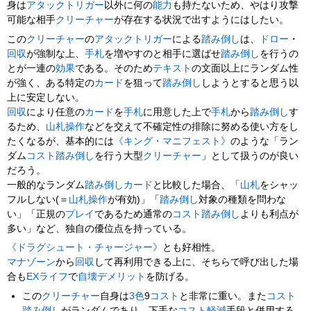
身は
アタックトリガー
以外に何の
能力
も持たないため、やはり攻撃
可能な相手
クリーチャー
が存在する状況で出すようにはしたい。
この
クリーチャー
の
アタックトリガー
による
踏み倒し
は、
ドロー
・
回
収
が強制な上、
手札
を増やすのと相手に選ばせ
踏み倒し
を行うの
とが一連の
効果
である。そのため
テキスト
の文面以上にランダム性
が強く、ある特定の
カード
を狙って
踏み倒し
しようとすると思う以
上に安定しない。
回収
により任意の
カード
を
手札
に用意した上で
手札
から
踏み倒し
す
るため、
山札操作
などを交えて不確定性の排除に努める使い方をし
たくなるが、基本的には
《キング・マニフェスト》
のような「ラン
ダム
コスト踏み倒し
を行う大型
クリーチャー
」として扱うのが良い
だろう。
一般的なランダム
踏み倒し
カード
と比較した場合、「
山札
をシャッ
フルしない(＝
山札操作
が有効)」「
踏み倒し
対象の種類を問わな
い」「正規の
プレイ
であるため通常の
コスト踏み倒し
よりも利点が
多い」など、独自の優位点を持っている。
《ドラグシュート・チャージャー》
とも好相性。
マナゾーン
から
回収
して再利用できる上に、そちらで呼び出した場
合も
EXライフ
で
自壊
デメリット
を防げる。
この
クリーチャー
自身は
3色
9
コスト
と非常に重い。また
コスト
踏み倒し
がランダムであり、下手な
コスト軽減
手段と併用する