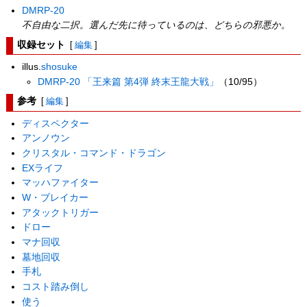
DMRP-20
不自由な二択。選んだ先に待っているのは、どちらの邪悪か。
収録セット
[
編集
]
illus.
shosuke
DMRP-20 「王来篇 第4弾 終末王龍大戦」
（10/95）
参考
[
編集
]
ディスペクター
アンノウン
クリスタル・コマンド・ドラゴン
EXライフ
マッハファイター
W・ブレイカー
アタックトリガー
ドロー
マナ回収
墓地回収
手札
コスト踏み倒し
使う