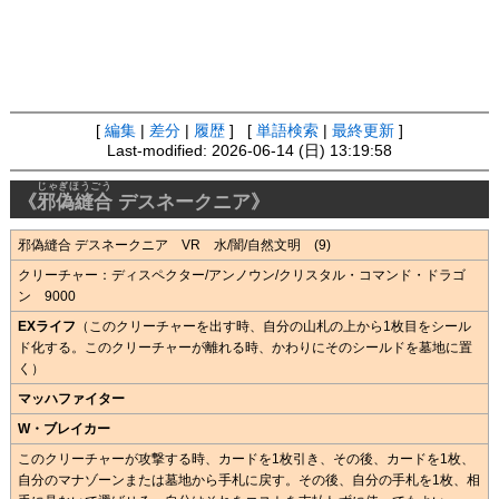
[
編集
|
差分
|
履歴
] [
単語検索
|
最終更新
]
Last-modified: 2026-06-14 (日) 13:19:58
じゃぎほうごう
《
邪偽縫合
デスネークニア》
邪偽縫合 デスネークニア VR 水/闇/自然文明 (9)
クリーチャー：ディスペクター/アンノウン/クリスタル・コマンド・ドラゴ
ン 9000
EXライフ
（このクリーチャーを出す時、自分の山札の上から1枚目をシール
ド化する。このクリーチャーが離れる時、かわりにそのシールドを墓地に置
く）
マッハファイター
W・ブレイカー
このクリーチャーが攻撃する時、カードを1枚引き、その後、カードを1枚、
自分のマナゾーンまたは墓地から手札に戻す。その後、自分の手札を1枚、相