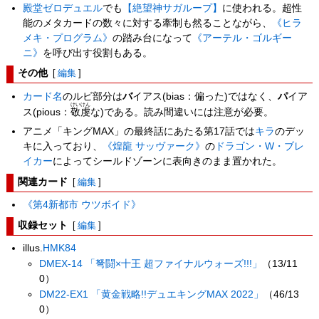
殿堂ゼロデュエル
でも
【絶望神サガループ】
に使われる。超性
能のメタカードの数々に対する牽制も然ることながら、
《ヒラ
メキ・プログラム》
の踏み台になって
《アーテル・ゴルギー
ニ》
を呼び出す役割もある。
その他
[
編集
]
カード名
のルビ部分は
バ
イアス(bias：偏った)ではなく、
パ
イア
けいけん
ス(pious：
敬虔
な)である。読み間違いには注意が必要。
アニメ「キングMAX」の最終話にあたる第17話では
キラ
のデッ
キに入っており、
《煌龍 サッヴァーク》
の
ドラゴン・W・ブレ
イカー
によってシールドゾーンに表向きのまま置かれた。
関連カード
[
編集
]
《第4新都市 ウツボイド》
収録セット
[
編集
]
illus.
HMK84
DMEX-14 「弩闘×十王 超ファイナルウォーズ!!!」
（13/11
0）
DM22-EX1 「黄金戦略!!デュエキングMAX 2022」
（46/13
0）