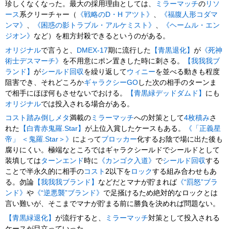
珍しくなくなった。最大の採用理由としては、
ミラーマッチ
の
リソ
ース
系クリーチャー（
《戦略のD・H アツト》
、
《福腹人形コダマ
ンマ》
、
《困惑の影トラブル・アルケミスト》
、
《ヘームル・エン
ジオン》
など）を粗方封殺できるというのがある。
オリジナル
で言うと、
DMEX-17
期に流行した
【青黒退化】
が
《死神
術士デスマーチ》
を不用意にポン置きした時に刺さる。
【我我我ブ
ランド】
が
シールド回収
を繰り返して
ウィニー
を並べる動きも程度
阻害でき、それどころか
ギャラクシーGO
した次の相手のターンま
で相手にほぼ何もさせないでおける。
【青黒緑デッドダムド】
にも
オリジナル
では投入される場合がある。
コスト踏み倒しメタ
満載の
ミラーマッチ
への対策として
4枚積み
さ
れた
【白青赤鬼羅.Star】
が上位入賞したケースもある。
《「正義星
帝」 ＜鬼羅.Star＞》
によって
ブロッカー
化するお陰で場に出た後も
腐りにくい。極端なところではギャラクシールドでシールドとして
装填しては
ターンエンド
時に
《カンゴク入道》
で
シールド回収
する
ことで半永久的に相手の
コスト
2以下を
ロック
する組み合わせもあ
る。勿論
【我我我ブランド】
などだとマナが貯まれば
《“罰怒”ブラ
ンド》
や
《“逆悪襲”ブランド》
で足掻けるため絶対的なロックとは
言い難いが、そこまでマナが貯まる前に勝負を決めれば問題ない。
【青黒緑退化】
が流行すると、
ミラーマッチ
対策として投入される
ケースが目立っていった。