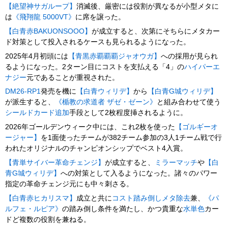
【絶望神サガループ】
消滅後、厳密には役割が異なるが小型メタに
は
《飛翔龍 5000VT》
に席を譲った。
【白青赤BAKUONSOOO】
が成立すると、次第にそちらにメタカー
ド対策として投入されるケースも見られるようになった。
2025年4月初頭には
【青黒赤覇覇覇ジャオウガ】
への採用が見られ
るようになった。2ターン目にコストを支払える「4」の
ハイパーエ
ナジー
元であることが重視された。
DM26-RP1
発売を機に
【白青ウィリデ】
から
【白青G城ウィリデ】
が派生すると、
《楯教の求道者 ザゼ・ゼーン》
と組み合わせて使う
シールドカード追加
手段として2枚程度挿されるように。
2026年ゴールデンウィーク中には、これ2枚を使った
【ゴルギーオ
ージャー】
を1面使ったチームが382チーム参加の3人1チーム戦で行
われたオリジナルのチャンピオンシップでベスト4入賞。
【青単サイバー革命チェンジ】
が成立すると、
ミラーマッチ
や
【白
青G城ウィリデ】
への対策として入るようになった。諸々のパワー
指定の革命チェンジ元にも中々刺さる。
【白青赤ヒカリスマ】
成立と共に
コスト踏み倒しメタ
除去
兼、
《パ
ルフェ・ルピア》
の踏み倒し条件を満たし、かつ貴重な
水
単色
カー
ドど複数の役割を兼ねる。