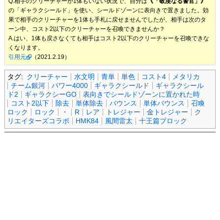
Q.相手のクリーチャーが1体もいない状況で、自分は
《「敬虔なる警官」》
の「ギャラクシールド」を使い、シールドゾーンに表向きで置きました。効
果で相手のクリーチャーを1体も手札に戻せませんでしたが、相手は次のタ
ーン中、コスト2以下のクリーチャーを召喚できませんか？
A.はい、1体も戻さなくても相手はコスト2以下のクリーチャーを召喚できな
くなります。
引用元
（2021.2.19）
タグ:
クリーチャー
水文明
青単
単色
コスト4
メタリカ
チーム銀河
パワー4000
ギャラクシールド
ギャラクシール
ド2
ギャラクシーGO
表向きでシールドゾーンに置かれた時
コスト2以下
除去
単体除去
バウンス
単体バウンス
召喚
ロック
ロック
・
R
レア
トレジャー
金トレジャー
ク
リエイターズコラボ
HMK84
風間雷太
十王篇ブロック