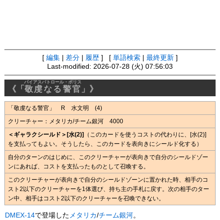
[
編集
|
差分
|
履歴
] [
単語検索
|
最終更新
]
Last-modified: 2026-07-28 (火) 07:56:03
パイアスパトロール・ポリス
《「
敬虔なる警官
」》
「敬虔なる警官」 R 水文明 (4)
クリーチャー：メタリカ/チーム銀河 4000
＜ギャラクシールド＞[水(2)]
（このカードを使うコストの代わりに、[水(2)]
を支払ってもよい。そうしたら、このカードを表向きにシールド化する）
自分のターンのはじめに、このクリーチャーが表向きで自分のシールドゾー
ンにあれば、コストを支払ったものとして召喚する。
このクリーチャーが表向きで自分のシールドゾーンに置かれた時、相手のコ
スト2以下のクリーチャーを1体選び、持ち主の手札に戻す。次の相手のター
ン中、相手はコスト2以下のクリーチャーを召喚できない。
DMEX-14
で登場した
メタリカ
/
チーム銀河
。