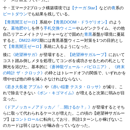
十・王マーク2ブロック構築環境では
【ナーガ.Star】
などの
青
系の
ビートダウン
でも結果を残している。
【青黒闇王ゼーロ】
系統や
【青黒DOOM・ドラゲリオン】
のよう
な、
墓地肥やし
を伴う
手札交換
ウィニー
やムゲンクライム、その他
自己リアニメイトクリーチャーなどで固めた
青黒
基盤が環境に蔓延
すると、
DM22-RP2
期には青黒基盤ウィニー対策を1つの目的とし
て
【青黒闇王ゼーロ】
系統に入るようになった。
後に
《絶望神サガ》
が登場すると、
【絶望神サガループ】
において
コスト踏み倒しメタを処理してコンボを成功させるための札として
脚光を浴びた。基本的に
《蒼神龍ヴェール・バビロニア》
、
《終末
の時計 ザ・クロック》
の枠とはトレードオフの関係で、いずれかを
増やせば他の枠を減らさなければならない。
《若き大長老 アプル》
や
《赤い稲妻 テスタ・ロッサ》
が減り、こ
れで除去できない
《ボン・キゴマイム》
が増えると次第に弱みが目
立った。
《ドアノッカ＝ノアドッカ／「…開けるか？」》
が登場するとそち
らに取って代わられるケースが増えた。この頃の【絶望神サガルー
プ】は
コントロール
に転向しており、所詮1ターンしか稼げないこ
のカードは弱くはないが噛み合っていなかった。