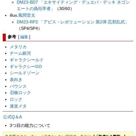
DM23-BD7 「エキサイティング・デュエパ・デッキ ネゴシ
エートの偽衒学者」
（30/60）
illus.
風間雷太
DM23-RP2 「アビス・レボリューション 第2弾 忍邪乱武」
（SP4/SP4）
参考
[
編集
]
メタリカ
チーム銀河
ギャラクシールド
ギャラクシーGO
シールドゾーン
表向き
バウンス
召喚ロック
ロック
速攻メタ
公式Q＆A
3つ目の能力について