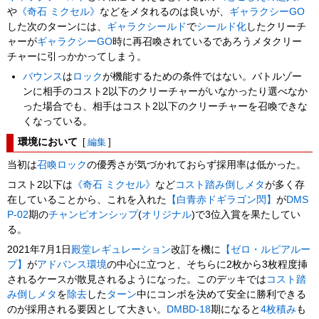
や
《奇石 ミクセル》
などをメタれるのは良いが、
ギャラクシーGO
した次のターンには、
ギャラクシールド
で
シールド化
したクリーチ
ャーが
ギャラクシーGO
時に再召喚されているであろうメタクリー
チャーに引っかかってしまう。
バウンス
は
ロック
が機能するための条件ではない。バトルゾー
ンに相手のコスト2以下のクリーチャーがいなかったり選べなか
った場合でも、相手はコスト2以下のクリーチャーを召喚できな
くなっている。
環境において
[
編集
]
当初は
召喚ロック
の優秀さが気づかれておらず採用率は低かった。
コスト2以下は
《奇石 ミクセル》
など
コスト踏み倒しメタ
が多く存
在していることから、これを入れた
【白青赤ドギラゴン閃】
が
DMS
P-02
期の
チャンピオンシップ
(
オリジナル
)で3位入賞を果たしてい
る。
2021年7月1日
殿堂レギュレーション
改訂を機に
【ゼロ・ルピアルー
プ】
が
アドバンス
環境
の中心に立つと、そちらに2枚から3枚程度挿
されるケースが散見されるようになった。このデッキでは
コスト踏
み倒しメタ
を
除去
した
ターン
中にコンボを決めて安全に勝利できる
のが採用される要因として大きい。
DMBD-18
期になると
4枚積み
も