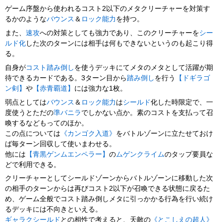
ゲーム序盤から使われるコスト2以下のメタクリーチャーを対策す
るかのような
バウンス
＆
ロック
能力
を持つ。
また、
速攻
への対策としても強力であり、このクリーチャーを
シー
ルド化
した次のターンには相手は何もできないというのも起こり得
る。
自身が
コスト踏み倒し
を使うデッキにてメタのメタとして活躍が期
待できるカードである。3ターン目から
踏み倒し
を行う
【ドギラゴ
ン剣】
や
【赤青覇道】
には強力な1枚。
弱点としては
バウンス
＆
ロック
能力
は
シールド
化した時限定で、一
度使うとただの
準バニラ
でしかない点か。素のコストを支払って召
喚するなどもってのほか。
この点については
《カンゴク入道》
をバトルゾーンに立たせておけ
ば毎ターン回収して使いまわせる。
他には
【青黒ゲンムエンペラー】
の
ムゲンクライム
のタップ要員な
どで利用できる。
クリーチャーとしてシールドゾーンからバトルゾーンに移動した次
の相手のターンからは再びコスト2以下が召喚できる状態に戻るた
め、ゲーム全般でコスト踏み倒しメタに引っかかる行為を行い続け
るデッキには不向きといえる。
ギャラクシールド
との相性で考えると、天敵の
《とこしえの超人》