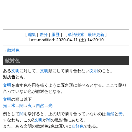
[
編集
|
差分
|
履歴
] [
単語検索
|
最終更新
]
Last-modified: 2020-04-11 (土) 14:20:10
→
敵対色
敵対色
ある
文明
に対して、
文明
順にして隣り合わない
文明
のこと。
対抗色
とも。
文明
を表す色を円を描くように五角形に並べるとする。ここで隣り
合っていない色が敵対色となる。
文明
の順は以下
光
→
水
→
闇
→
火
→
自然
→
光
例として
闇
を挙げると、上の順で隣り合っていないのは
自然
と
光
。
すなわち、この2
文明
が
闇
の敵対色にあたる。
また、ある文明の敵対色2色は互いに
友好色
である。