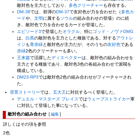
敵対色を主力としており、
多色
クリーチャー
も存在する。
DM-38
では、前弾の
DM-37
で友好色が力を合わせた（
多色
カ
ード
や、
文明
に属する
ソウル
の組み合わせの登場）のに続
き、敵対色で力を合わせるカードが登場した。
エピソード3
で登場した
オラクル
、特に
ゴッド・ノヴァOMG
は、
白黒
の敵対色を主力とした種族である。対する
アウトレ
イジ
も
青赤緑
と敵対色が主力だが、そのうちの
友好色
である
赤緑
2色のクリーチャーも多い。
王来篇
で活躍した
ディスペクター
は、敵対色の組み合わせを
主力とする種族であり、敵対色3色の各組み合わせで派閥を
構成している。
DM23-RP3
では敵対色2色の組み合わせがフィーチャーされ
た。
背景ストーリー
では、
五大王
に対抗するべく登場した。
デュエル・マスターズ プレイス
では
ウェーブストライカー
軍
に対抗して登場した事になっている。
敵対色の組み合わせ
[
編集
]
詳しくはその項を参照
2色