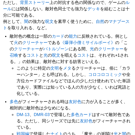
ただし、
背景ストーリー
上の対抗する色の関係なので、ゲームの
ル
ール
には関係しない。敵対色同士でも強力な
デッキ
を組むことは十
分に可能である。
例として、
闇
の強力な
呪文
を素早く使うために、
自然
の
マナブース
ト
を取り入れる、など。
敵対色の概念は一部の
カード
の
能力
に反映されている。例とし
て
火
の
クリーチャー
である
《爆弾小僧ミサイルボーイ》
の「こ
の
クリーチャー
が
バトルゾーン
にある間、
光
の
クリーチャー
を
召喚
する
コスト
と
光
の
呪文
を唱える
コスト
は、それぞれ+1され
る。」の効果は、敵対色に対する妨害といえる。
このように特定の
文明
を
メタ
るクリーチャーは、俗に「カラ
ーハンター」とも呼ばれる。しかし、
コロコロコミック
や全
方位カードファイルなどでほんの少しだけ使われていた単語
であり、実際には知っている人の方が少なく、いわば死語と
化している。
多色
がフィーチャーされる時は
友好色
に力が入ることが多く、
相対的に敵対色は少なめになる。
DM-13
、
DMR-03
で登場した
多色
カード
はすべて敵対色であ
る。ただし、同シリーズでは先に
友好色
がフィーチャーされ
ている。
戦国編
で登場した
ナイト
のうち、「魔光」の派閥は
光
と
闇
の