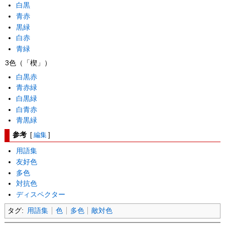
白黒
青赤
黒緑
白赤
青緑
3色（「楔」）
白黒赤
青赤緑
白黒緑
白青赤
青黒緑
参考
[
編集
]
用語集
友好色
多色
対抗色
ディスペクター
タグ:
用語集
色
多色
敵対色