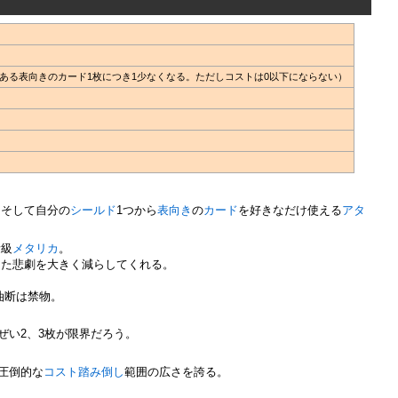
ある表向きのカード1枚につき1少なくなる。ただしコストは0以下にならない）
、そして自分の
シールド
1つから
表向き
の
カード
を好きなだけ使える
アタ
量級
メタリカ
。
った悲劇を大きく減らしてくれる。
油断は禁物。
ぜい2、3枚が限界だろう。
圧倒的な
コスト踏み倒し
範囲の広さを誇る。