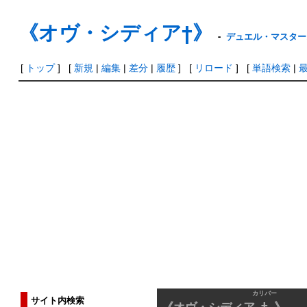
《オヴ・シディア†》
-
デュエル・マスターズ
[
トップ
] [
新規
|
編集
|
差分
|
履歴
] [
リロード
] [
単語検索
|
カリバー
サイト内検索
《オヴ・シディア
†
》