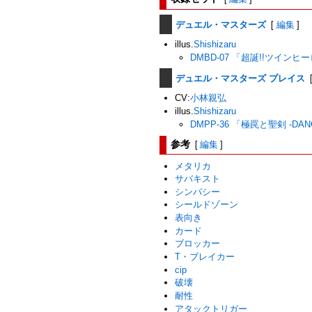
デュエル・マスターズ
[
編集
]
illus.
Shishizaru
DMBD-07 「超誕!!ツインヒ
デュエル・マスターズ プレイス
CV:
小林親弘
illus.
Shishizaru
DMPP-36 「極罠と聖剣 -DANG
参考
[
編集
]
メタリカ
サバキスト
シンパシー
シールドゾーン
表向き
カード
ブロッカー
T・ブレイカー
cip
破壊
耐性
アタックトリガー