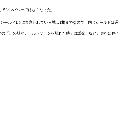
とでシンパシーではなくなった。
シールド1つに要塞化している城は1枚までなので、同じシールドは選
どの「この城がシールドゾーンを離れた時」は誘発しない。実行に伴う