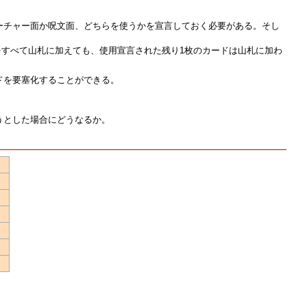
ーチャー面か呪文面、どちらを使うかを宣言しておく必要がある。そし
をすべて山札に加えても、使用宣言された残り1枚のカードは山札に加わ
ドを要塞化することができる。
うとした場合にどうなるか。
。