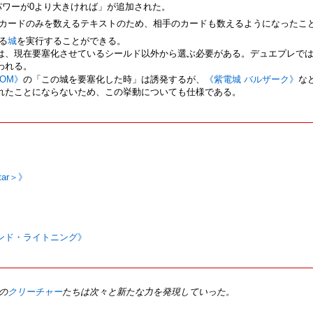
パワーが0より大きければ」が追加された。
カードのみを数えるテキストのため、相手のカードも数えるようになったこ
る
城
を実行することができる。
は、現在要塞化させているシールド以外から選ぶ必要がある。デュエプレでは
われる。
NOM》
の「この城を要塞化した時」は誘発するが、
《紫電城 バルザーク》
な
れたことにならないため、この挙動についても仕様である。
ar＞》
ンド・ライトニング》
の
クリーチャー
たちは次々と新たな力を発現していった。