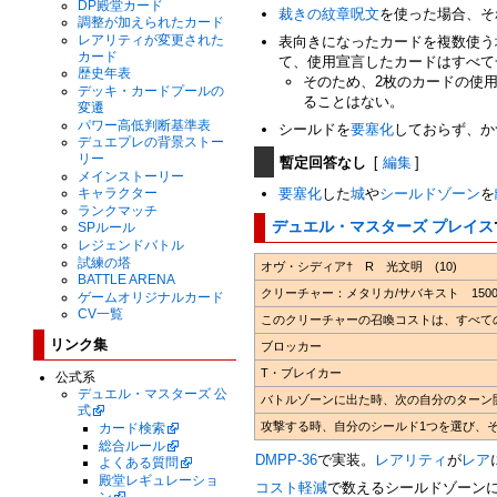
DP殿堂カード
裁きの紋章
呪文
を使った場合、そ
調整が加えられたカード
レアリティが変更された
表向きになったカードを複数使う
カード
て、使用宣言したカードはすべて
歴史年表
そのため、2枚のカードの使用
デッキ・カードプールの
ることはない。
変遷
パワー高低判断基準表
シールドを
要塞化
しておらず、か
デュエプレの背景ストー
暫定回答なし
[
編集
]
リー
メインストーリー
キャラクター
要塞化
した
城
や
シールドゾーン
を
ランクマッチ
デュエル・マスターズ プレイス
SPルール
レジェンドバトル
試練の塔
オヴ・シディア† R 光文明 (10)
BATTLE ARENA
クリーチャー：メタリカ/サバキスト 1500
ゲームオリジナルカード
CV一覧
このクリーチャーの召喚コストは、すべて
リンク集
ブロッカー
T・ブレイカー
公式系
デュエル・マスターズ 公
バトルゾーンに出た時、次の自分のターン
式
攻撃する時、自分のシールド1つを選び、
カード検索
総合ルール
DMPP-36
で実装。
レアリティ
が
レア
よくある質問
殿堂レギュレーショ
コスト軽減
で数えるシールドゾーン
ン