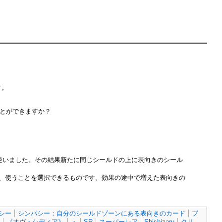
す。
ことができますか？
使いました。その結果新たに同じシールドの上に表向きのシール
び、使うことを選択できるものです。効果の途中で増えた表向きの
シー
シンパシー：自分のシールドゾーンにある表向きのカード
ブ
《オヴ・シディア》
・
SR
スーパーレア
Shishizaru
クリ