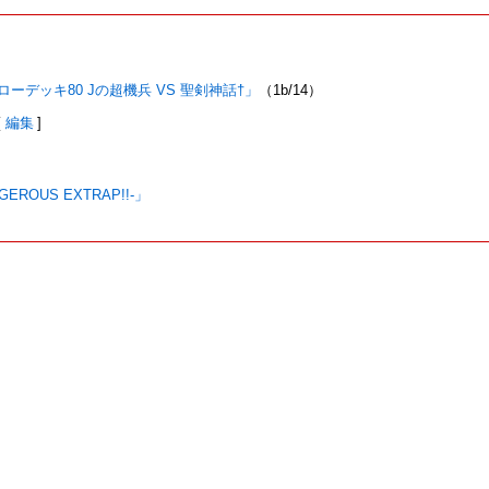
ーローデッキ80 Jの超機兵 VS 聖剣神話†」
（1b/14）
[
編集
]
EROUS EXTRAP!!-」