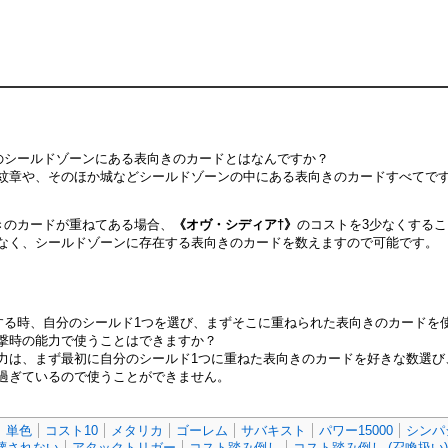
のシールドゾーンにある表向きのカードとはなんですか？
の紋章や、そのほか城などシールドゾーンの中にある表向きのカードすべてで
きのカードが重ねてある場合、
《オヴ・シディア†》
のコストを3少なくする
はなく、シールドゾーンに存在する表向きのカードを数えますので可能です。
する時、自分のシールド1つを選び、まずそこに重ねられた表向きのカードを
撃時の能力で使うことはできますか？
能力は、まず最初に自分のシールド1つに重ねた表向きのカードを好きな数選
過ぎているので使うことができません。
単色
コスト10
メタリカ
ゴーレム
サバキスト
パワー15000
シンパ
壊されない
アタックトリガー
コスト踏み倒し
コスト踏み倒し (召喚扱い)