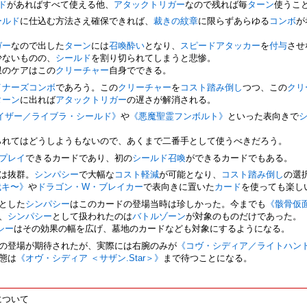
ド
があればすべて使える他、
アタックトリガー
なので残れば毎
ターン
使うこ
ールド
に仕込む方法さえ確保できれば、
裁きの紋章
に限らずあらゆる
コンボ
が
ガー
なので出した
ターン
には
召喚酔い
となり、
スピードアタッカー
を
付与
させ
少ないものの、
シールド
を割り切られてしまうと悲惨。
限のケアはこの
クリーチャー
自身でできる。
イナーズコンボ
であろう。この
クリーチャー
を
コスト踏み倒し
つつ、この
クリ
ターン
に出れば
アタックトリガー
の遅さが解消される。
イザー／ライブラ・シールド》
や
《悪魔聖霊フンボルト》
といった表向きで
られてはどうしようもないので、あくまで二番手として使うべきだろう。
プレイ
できるカードであり、初の
シールド召喚
ができるカードでもある。
は抜群。
シンパシー
で大幅な
コスト軽減
が可能となり、
コスト踏み倒し
の選
裁キ〜》
や
ドラゴン・W・ブレイカー
で表向きに置いた
カード
を使っても楽し
とした
シンパシー
はこのカードの登場当時は珍しかった。今までも
《骸骨仮
、
シンパシー
として扱われたのは
バトルゾーン
が対象のものだけであった。
シー
はその効果の幅を広げ、墓地のカードなども対象にするようになる。
の登場が期待されたが、実際には右腕のみが
《コヴ・シディア／ライトハン
態は
《オヴ・シディア ＜サザン.Star＞》
まで待つことになる。
について