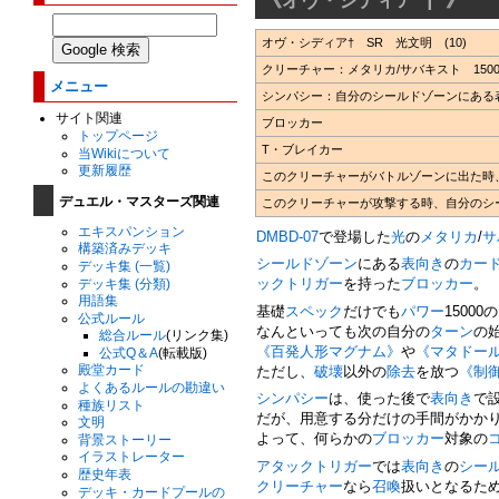
オヴ・シディア† SR 光文明 (10)
クリーチャー：メタリカ/サバキスト 1500
メニュー
シンパシー：自分のシールドゾーンにある
サイト関連
ブロッカー
トップページ
T・ブレイカー
当Wikiについて
更新履歴
このクリーチャーがバトルゾーンに出た時
デュエル・マスターズ関連
このクリーチャーが攻撃する時、自分のシ
エキスパンション
DMBD-07
で登場した
光
の
メタリカ
/
サ
構築済みデッキ
シールドゾーン
にある
表向き
の
カー
デッキ集 (一覧)
ックトリガー
を持った
ブロッカー
。
デッキ集 (分類)
用語集
基礎
スペック
だけでも
パワー
15000の
公式ルール
なんといっても次の自分の
ターン
の
総合ルール
(リンク集)
《百発人形マグナム》
や
《マタドー
公式Q＆A
(転載版)
殿堂カード
ただし、
破壊
以外の
除去
を放つ
《制
よくあるルールの勘違い
シンパシー
は、使った後で
表向き
で
種族リスト
だが、用意する分だけの手間がかか
文明
よって、何らかの
ブロッカー
対象の
背景ストーリー
イラストレーター
アタックトリガー
では
表向き
の
シー
歴史年表
クリーチャー
なら
召喚
扱いとなるた
デッキ・カードプールの