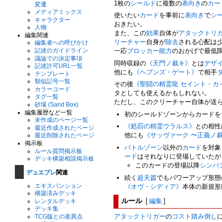
1枚の
シールド
に複数の
表向き
の
カー
変遷
メディアミックス
使いたい
カード
を事前に
表向き
で
シ
キャラクター
おきたい。
人物
また、この
効果
自体が
アタックトリ
編集関連
リーチャー
自身が
除去
される心配は
編集者への呼びかけ
記述のガイドライン
一応
ブロッカー
能力
のおかげで最低
議論での決定事項
同時収録の
《天門ノ裁キ》
とは
デザ
記述許可URL一覧
他にも
《ヘブンズ・ゲート》
で相手
テンプレート
類似記号一覧
その後
《聖闘の精霊龍 セイント・カ
カラーコード
タとしても使えるかもしれない。
タグ一覧
ただし、このクリーチャー自体が送
砂場 (Sand Box)
編集履歴など一覧
初のシールドゾーンからカードを
未作成のページ一覧
《処罰の精霊ウラルス》
との相性
最近作成されたページ
他にも
《サッヴァーク 〜正義ノ
最近削除されたページ
掲示板
バトルゾーン
以外の
カード
を対象
ルール質問掲示板
ード
はそれなりに登場していたが
デッキ構築相談掲示板
このカードの登場以降
シンパ
デュエプレ
関連
続く
超天篇
でもパワーアップ形態
エキスパンション
《オヴ・シディア》
本体の新規形
構築済みデッキ
ルール
[
編集
]
レンタルデッキ
デッキ集
アタックトリガー
の
コスト踏み倒し
TCG版との差異点