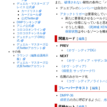
また、
破壊されない
耐性の条件に「
デュエル・マスターズ プ
レイス 公式
デュエプレの
シンパシー
は自分の
カードリスト
アタックトリガー
は要塞化してい
カードルール
新たに要塞化させるシールド
公式Twitter
DMPランキング
べない仕様になっていると思
アニメ公式
そうした場合、
《死神城 XE
コロコロオンライン
保留状態
は今いるゾーンを離
コロコロチャンネル
デュエチューブ-DM公
関連カード
[
編集
]
式-
デュエル・マスターズ公
PREV
式Twitterアカウント
《オヴ・シディアDG》
その他
ラウンジ（編集会議掲示
NEXT
板）
《オヴ・シディア ＜サザン.St
デュエル・マスターズ公
《オヴ・シディア》
式系Twitterアカウント
《煌世主 サッヴァーク†》
右腕のみがカード化
《コヴ・シディア／ライトハ
フレーバーテキスト
[
編集
]
DMPP-36
煌世主
の力に呼応するように、
光
収録セット
[
編集
]