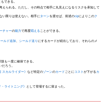
ともできる。
考えられる。ただし、その時点で相手に丸見えになるリスクを承知して
ない限りは使えない。相手に
ターン
を渡せば、前述の
cip
によりこの
ク
ーチャー
の
能力
で再度
唱える
ことができる。
シールド追加
、
シールド送り
にするカードが続出しており、それらのメ
択肢も一度に確保できる。
いだろう。
面 スカルライダー》
など特定の
ゾーン
の
カード
ごとに
コスト
が下がる
カ
ド・ライトニング》
として登場するに留まった。