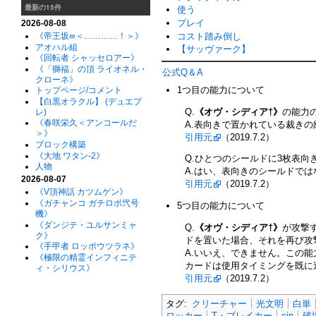
最新の15件
使う
プレイ
2026-08-08
コスト踏み倒し
《帝王坂∞＜…………！＞》
アオハル組
【サッヴァーク】
《回転者 シャッセロアー》
《「獅福」の頂 ライオネル・
公式Q＆A
クローネ》
1つ目の能力について
トップページ/コメント
【白黒オラクル】 (デュエプ
Q.
《オヴ・シディア†》
の能力
レ)
《春咲栄久＜アンコールだ
A.表向きで置かれている裁き
＞》
引用元
（2019.7.2）
ブロック構築
《大地 ワタン-2》
Q.ひとつのシールドに3枚表向
人物
A.はい、表向きのシールドで
2026-08-07
引用元
（2019.7.2）
《V頂神話 カツムゲン》
《ガチャンコ ガチロボ弐号
5つ目の能力について
機》
《ダンジテ・ユルサンミャ
Q.
《オヴ・シディア†》
が攻撃
ク》
ドを置いた場合、それを再び攻
《手甲者 ロッポウツラネ》
A.いいえ、できません。この
《極限の精霊インフィニテ
カードは使用タイミングを既に
ィ・シリウス》
引用元
（2019.7.2）
タグ:
クリーチャー
光文明
白単
ロッカー
T・ブレイカー
cip
破