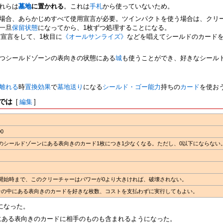
れらは
墓地
に置かれる
。これは
手札
から使っていないため。
場合、あらかじめすべて使用宣言が必要。ツインパクトを使う場合は、クリ
一旦
保留状態
になってから、1枚ずつ処理することになる。
宣言をして、1枚目に
《オールサンライズ》
などを唱えてシールドのカード
つシールドゾーンの表向きの状態にある
城
も使うことができ、好きなシール
離れる
時
置換効果
で
墓地送り
になる
シールド・ゴー
能力
持ちの
カード
を使お
では
[
編集
]
0
のシールドゾーンにある表向きのカード1枚につき1少なくなる。ただし、0以下にならない
開始時まで、このクリーチャーはパワーが0より大きければ、破壊されない。
その中にある表向きのカードを好きな枚数、コストを支払わずに実行してもよい。
になった。
にある表向きのカードに相手のものも含まれるようになった。