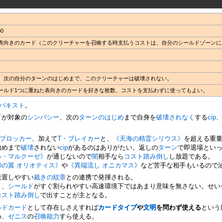
0
表向きのカード（このクリーチャーを召喚する時支払うコストは、自分のシールドゾーンに
、次の自分のターンのはじめまで、このクリーチャーは破壊されない。
ールド1つに重ねた表向きのカードを好きな枚数、コストを支払わずに使ってもよい。
バキスト
。
ド
が対象の
シンパシー
、次の
ターンのはじめ
まで自身を
破壊されなく
する
cip
ブロッカー
、加えて
T・ブレイカー
と、
《天海の精霊シリウス》
を超える重
始めまで
破壊
されない
cip
があるのはありがたい。返しの
ターン
で即退場とい
ル・マルクーゼ》
が通じないので
闇
相手なら
コスト踏み倒し
し放題である。
御の翼 オリオティス》
や
《異端流し オニカマス》
など苦手な相手もいるので
設置しやすい
裁きの紋章
との連携で発揮される。
り、
シールド
がすぐ割られやすい高速環境下ではあまり意味を無さない。せい
コスト踏み倒し
で出すことが主となる。
ルドカード
として存在しさえすれば
カードタイプ
や
文明
を問わず使える
という
め、
ゼニス
の
召喚
能力
すら使える。