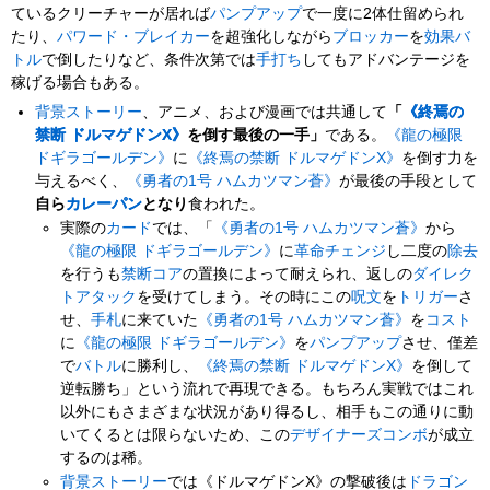
ているクリーチャーが居れば
パンプアップ
で一度に2体仕留められ
たり、
パワード・ブレイカー
を超強化しながら
ブロッカー
を
効果バ
トル
で倒したりなど、条件次第では
手打ち
してもアドバンテージを
稼げる場合もある。
背景ストーリー
、アニメ、および漫画では共通して
「
《終焉の
禁断 ドルマゲドンX》
を倒す最後の一手」
である。
《龍の極限
ドギラゴールデン》
に
《終焉の禁断 ドルマゲドンX》
を倒す力を
与えるべく、
《勇者の1号 ハムカツマン蒼》
が最後の手段として
自ら
カレーパン
となり
食われた。
実際の
カード
では、「
《勇者の1号 ハムカツマン蒼》
から
《龍の極限 ドギラゴールデン》
に
革命チェンジ
し二度の
除去
を行うも
禁断コア
の置換によって耐えられ、返しの
ダイレク
トアタック
を受けてしまう。その時にこの
呪文
を
トリガー
さ
せ、
手札
に来ていた
《勇者の1号 ハムカツマン蒼》
を
コスト
に
《龍の極限 ドギラゴールデン》
を
パンプアップ
させ、僅差
で
バトル
に勝利し、
《終焉の禁断 ドルマゲドンX》
を倒して
逆転勝ち」という流れで再現できる。もちろん実戦ではこれ
以外にもさまざまな状況があり得るし、相手もこの通りに動
いてくるとは限らないため、この
デザイナーズコンボ
が成立
するのは稀。
背景ストーリー
では《ドルマゲドンX》の撃破後は
ドラゴン