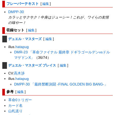
フレーバーテキスト
[
編集
]
DMPP-30
カラッとサクサク！中身はジューシー！これが、ワイらの友情
の味やー！
収録セット
[
編集
]
デュエル・マスターズ
[
編集
]
illus.
hatapug
DMR-23 「革命ファイナル 最終章 ドギラゴールデンvsドル
マゲドンX」
（36/74）
デュエル・マスターズ プレイス
[
編集
]
CV:
高木渉
illus.
hatapug
DMPP-30 「最終禁断決闘 -FINAL GOLDEN BIG BANG-」
参考
[
編集
]
革命0トリガー
カード名
山札送り