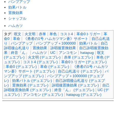
パンプアップ
効果バトル
置換効果
シャッフル
ハムカツ
タグ:
呪文
火文明
赤単
単色
コスト4
革命0トリガー
革
命0
革命
《勇者の1号 ハムカツマン蒼》サポート
自己山札送
り
パンプアップ
パンプアップ＋1000000
効果バトル
自己
詠唱後山札送り
置換効果
詠唱後置換効果
自己詠唱後置換効
果
終音「ん」
ハムカツ
UC
アンコモン
hatapug
呪文
(デュエプレ)
火文明 (デュエプレ)
赤単 (デュエプレ)
単色 (デ
ュエプレ)
コスト4 (デュエプレ)
革命0トリガー (デュエプレ)
革命0 (デュエプレ)
革命 (デュエプレ)
《勇者の1号 ハムカツ
マン蒼》サポート (デュエプレ)
自己山札送り (デュエプレ)
パ
ンプアップ (デュエプレ)
パンプアップ＋1000000 (デュエプ
レ)
効果バトル (デュエプレ)
自己詠唱後山札送り (デュエプ
レ)
置換効果 (デュエプレ)
詠唱後置換効果 (デュエプレ)
自己
詠唱後置換効果 (デュエプレ)
終音「ん」 (デュエプレ)
UC (デ
ュエプレ)
アンコモン (デュエプレ)
hatapug (デュエプレ)