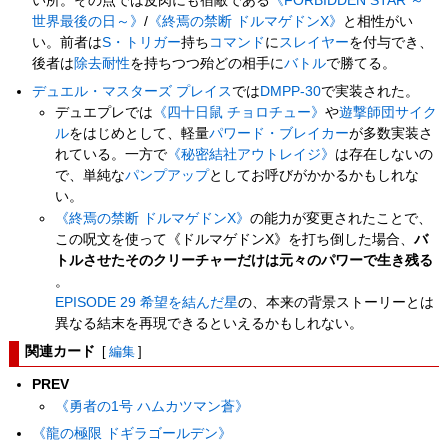
い所。その点では皮肉にも宿敵である
《FORBIDDEN STAR ～
世界最後の日～》
/
《終焉の禁断 ドルマゲドンX》
と相性がい
い。前者は
S・トリガー
持ち
コマンド
に
スレイヤー
を付与でき、
後者は
除去
耐性
を持ちつつ殆どの相手に
バトル
で勝てる。
デュエル・マスターズ プレイス
では
DMPP-30
で実装された。
デュエプレでは
《四十日鼠 チョロチュー》
や
遊撃師団
サイク
ル
をはじめとして、軽量
パワード・ブレイカー
が多数実装さ
れている。一方で
《秘密結社アウトレイジ》
は存在しないの
で、単純な
パンプアップ
としてお呼びがかかるかもしれな
い。
《終焉の禁断 ドルマゲドンX》
の能力が変更されたことで、
この呪文を使って《ドルマゲドンX》を打ち倒した場合、
バ
トルさせたそのクリーチャーだけは元々のパワーで生き残る
。
EPISODE 29 希望を結んだ星
の、本来の背景ストーリーとは
異なる結末を再現できるといえるかもしれない。
関連カード
[
編集
]
PREV
《勇者の1号 ハムカツマン蒼》
《龍の極限 ドギラゴールデン》