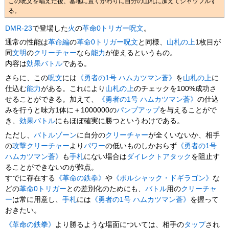
この呪文を唱えた後、墓地に置くかわりに自分の山札に加えてシャッフルす
る。
DMR-23
で登場した
火
の
革命0トリガー
呪文
。
通常の性能は
革命編
の
革命0トリガー
呪文
と同様、
山札の上
1枚目が
同
文明
の
クリーチャー
なら
能力
が使えるというもの。
内容は
効果バトル
である。
さらに、この
呪文
には
《勇者の1号 ハムカツマン蒼》
を
山札の上
に
仕込む
能力
がある。これにより
山札の上
のチェックを100%成功さ
せることができる。加えて、
《勇者の1号 ハムカツマン蒼》
の仕込
みを行うと味方1体に＋1000000の
パンプアップ
を与えることがで
き、
効果バトル
にもほぼ確実に勝つというわけである。
ただし、
バトルゾーン
に自分の
クリーチャー
が全くいないか、相手
の
攻撃
クリーチャー
より
パワー
の低いものしかおらず
《勇者の1号
ハムカツマン蒼》
も
手札
にない場合は
ダイレクトアタック
を阻止す
ることができないのが難点。
すでに存在する
《革命の鉄拳》
や
《ボルシャック・ドギラゴン》
な
どの
革命0トリガー
との差別化のためにも、
バトル
用の
クリーチャ
ー
は常に用意し、
手札
には
《勇者の1号 ハムカツマン蒼》
を握って
おきたい。
《革命の鉄拳》
より勝るような場面については、相手の
タップ
され