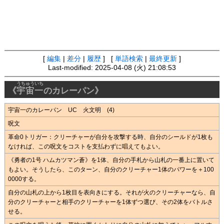
[
編集
|
差分
|
履歴
] [
単語検索
|
最終更新
]
Last-modified: 2025-04-08 (火) 21:08:53
うちゅういち
《
宇宙一
のカレーパン》
宇宙一のカレーパン UC 火文明 (4)
呪文
革命0トリガー：クリーチャーが自分を攻撃する時、自分のシールドが1枚も
なければ、この呪文をコストを支払わずに唱えてもよい。
《勇者の1号 ハムカツマン蒼》を1体、自分の手札から山札の一番上に置いて
もよい。そうしたら、このターン、自分のクリーチャー1体のパワーを＋100
0000する。
自分の山札の上から1枚目を表向きにする。それが火のクリーチャーなら、自
分のクリーチャーと相手のクリーチャーを1体ずつ選び、その2体をバトルさ
せる。