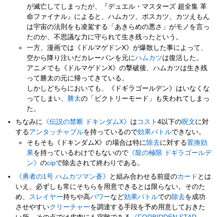
が滅亡してしまったが、『デュエル・マスターズ 超全集 革
命ファイナル』によると、ハムカツ、ボスカツ、カツえもん
は宇宙の法則をも凌駕する「あきらめの悪さ」がモノを言っ
たのか、不思議な力に守られて生き残ったという。
一方、漫画では《ドルマゲドンX》が爆散した事によって、
空から降り注いだカレーパンを元に
ハムカツ
は復活した。
アニメでも《ドルマゲドンX》の撃破後、ハムカツは生き残
って勝太の元に帰ってきている。
しかしどちらにおいても、《ドギラゴールデン》はいなくな
ってしまい、
勝太
の「ビクトリーモード」も失われてしまっ
た。
ちなみに
《伝説の禁断 ドキンダムX》
は
コスト
4以下の
呪文
に対
する
アンタッチャブル
を持っているので
効果バトル
できない。
そもそも《ドキンダムX》の場合は特に
除去
に対する
置換効
果
を持っているわけでもないので
《龍の極限 ドギラゴールデ
ン》
の
cip
で除去されて終わりである。
《勇者の1号 ハムカツマン蒼》
と組み合わせる前提の
カード
とは
いえ、必ずしも常にそちらを用意できるとは限らない。そのた
め、
スレイヤー
持ちや高
パワー
など
効果バトル
での
除去
を成功
させやすい
クリーチャー
を調達する手段を予め用意しておきた