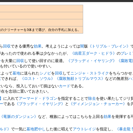
族のクリーチャーを3体まで選び、自分の手札に加える。
ら
回収
できる優秀な
効果
。考えようによっては
闇
版
《トリプル・ブレイン》
があったので使われる事は少なかったが、
《凶星王ダーク・ヒドラ》
の
プレミ
ー
を大量に
回収
して使い回すのに最適。
《ブラッディ・イヤリング》
《腐敗電
も付いているので使いやすい。
によって
墓地
に送られた
シノビ
を
回収
して
ニンジャ・ストライク
をちらつかせ
収
できれば、
《ロスト・ソウル》
《腐敗無頼トリプルマウス》
などの無差別
ハ
ないなら、投入しておいて損はない
カード
である。
存在を念頭に置いておきたい。
】
に入れて
アーマード・ドラゴン
を指定することで
除去
を使い果たしてジリ
ー
である
《ブラッディ・イヤリング》
と
《ディメンジョン・チョーカー》
を
《竜脈のダンジェン》
など、種族によってはこちらを上回る
効果
を発揮する
ルド》
で一気に
墓地肥やし
した後に唱えて
アウトレイジ
を指定し、
《暴走龍 5