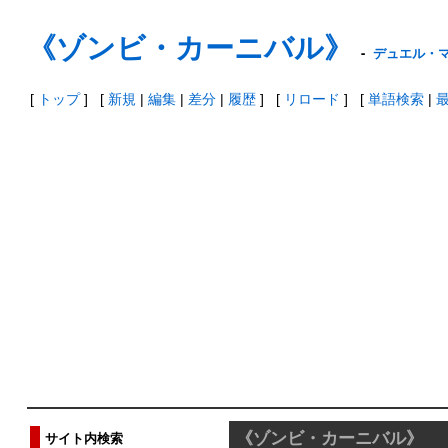
《ゾンビ・カーニバル》
-
デュエル・マ
[
トップ
] [
新規
|
編集
|
差分
|
履歴
] [
リロード
] [
単語検索
|
《ゾンビ・カーニバル》
サイト内検索