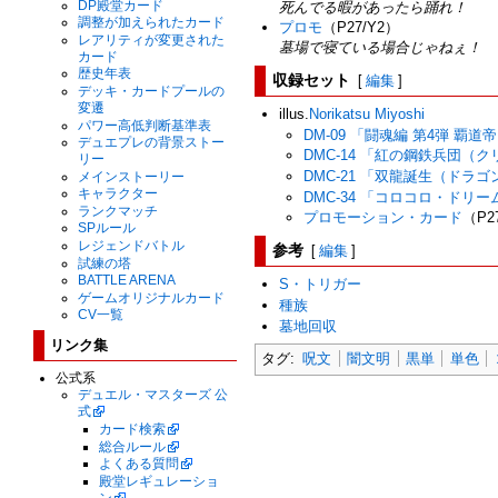
DP殿堂カード
死んでる暇があったら踊れ！
調整が加えられたカード
プロモ
（P27/Y2）
レアリティが変更された
墓場で寝ている場合じゃねぇ！
カード
歴史年表
収録セット
[
編集
]
デッキ・カードプールの
変遷
illus.
Norikatsu Miyoshi
パワー高低判断基準表
DM-09 「闘魂編 第4弾 覇
デュエプレの背景ストー
DMC-14 「紅の鋼鉄兵団
リー
DMC-21 「双龍誕生（ド
メインストーリー
キャラクター
DMC-34 「コロコロ・ド
ランクマッチ
プロモーション・カード
（P2
SPルール
参考
レジェンドバトル
[
編集
]
試練の塔
BATTLE ARENA
S・トリガー
ゲームオリジナルカード
種族
CV一覧
墓地回収
リンク集
タグ:
呪文
闇文明
黒単
単色
公式系
デュエル・マスターズ 公
式
カード検索
総合ルール
よくある質問
殿堂レギュレーショ
ン