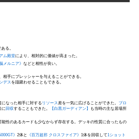
である。
アム殿堂
により、相対的に価値が高まった。
脳メルニア》
などと相性が良い。
、相手にプレッシャーを与えることができる。
ンデス
を躊躇わせることもできる。
貧になった相手に対する
リソース
差を一気に広げることができた。
ブロ
共に
回収
することもできた。
【白黒ガーディアン】
も当時の主な居場所
可能性のあるカードも少なからず存在する。デッキの性質に合ったもの
000GT》
2体と
《百万超邪 クロスファイア》
1体を回収して
1ショット