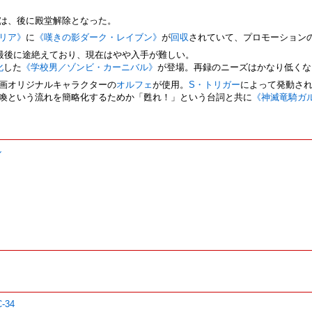
は、後に殿堂解除となった。
リア》
に
《嘆きの影ダーク・レイブン》
が
回収
されていて、プロモーション
最後に途絶えており、現在はやや入手が難しい。
化
した
《学校男／ゾンビ・カーニバル》
が登場。再録のニーズはかなり低くな
画オリジナルキャラクターの
オルフェ
が使用。
S・トリガー
によって発動さ
喚という流れを簡略化するためか「甦れ！」という台詞と共に
《神滅竜騎ガ
ル
-34