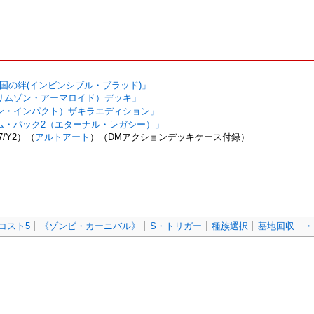
道帝国の絆(インビンシブル・ブラッド)」
（クリムゾン・アーマロイド）デッキ」
ラゴン・インパクト）ザキラエディション」
リーム・パック2（エターナル・レガシー）」
7/Y2）（
アルトアート
）（DMアクションデッキケース付録）
コスト5
《ゾンビ・カーニバル》
S・トリガー
種族選択
墓地回収
・