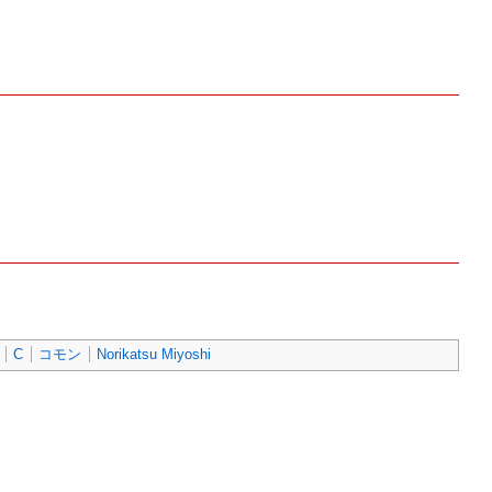
C
コモン
Norikatsu Miyoshi