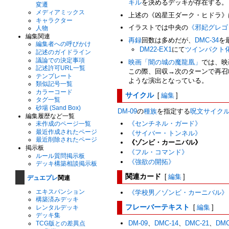
キル
を決めるデッキが存在する。
変遷
メディアミックス
上述の《凶星王ダーク・ヒドラ》
キャラクター
イラストでは中央の
《邪妃グレゴ
人物
編集関連
再録
回数は多めだが、
DMC-34
を
編集者への呼びかけ
DM22-EX1
にて
ツインパクト
記述のガイドライン
議論での決定事項
映画「闇の城の魔龍凰」
では、映
記述許可URL一覧
この際、回収→次のターンで再召
テンプレート
ような演出となっている。
類似記号一覧
カラーコード
サイクル
[
編集
]
タグ一覧
砂場 (Sand Box)
DM-09
の
種族
を指定する
呪文
サイク
編集履歴など一覧
《センチネル・ガード》
未作成のページ一覧
最近作成されたページ
《サイバー・トンネル》
最近削除されたページ
《ゾンビ・カーニバル》
掲示板
《フル・コマンド》
ルール質問掲示板
《強欲の開拓》
デッキ構築相談掲示板
関連カード
[
編集
]
デュエプレ
関連
エキスパンション
《学校男／ゾンビ・カーニバル》
構築済みデッキ
フレーバーテキスト
[
編集
]
レンタルデッキ
デッキ集
DM-09
、
DMC-14
、
DMC-21
、
DMC
TCG版との差異点