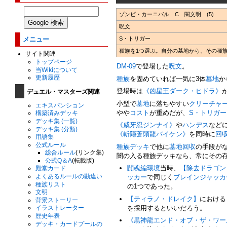
ゾンビ・カーニバル C 闇文明 (5)
呪文
メニュー
S・トリガー
種族を1つ選ぶ。自分の墓地から、その種
サイト関連
トップページ
DM-09
で登場した
呪文
。
当Wikiについて
更新履歴
種族
を固めていれば一気に3体
墓地
か
デュエル・マスターズ関連
登場時は
《凶星王ダーク・ヒドラ》
小型で
墓地
に落ちやすい
クリーチャ
エキスパンション
やや
コスト
が重めだが、
S・トリガー
構築済みデッキ
デッキ集 (一覧)
《威牙忍ジンナイ》
や
ハンデス
など
デッキ集 (分類)
《斬隠蒼頭龍バイケン》
を同時に
回
用語集
公式ルール
種族デッキ
で他に
墓地回収
の手段が
総合ルール
(リンク集)
闇の入る種族デッキなら、常にその
公式Q＆A
(転載版)
闘魂編環境
当時、
【除去ドラゴン
殿堂カード
よくあるルールの勘違い
ッカー
で同じく
ブレインジャッカ
種族リスト
の1つであった。
文明
【ティラノ・ドレイク】
における
背景ストーリー
を採用するといいだろう。
イラストレーター
歴史年表
《黒神龍エンド・オブ・ザ・ワー
デッキ・カードプールの