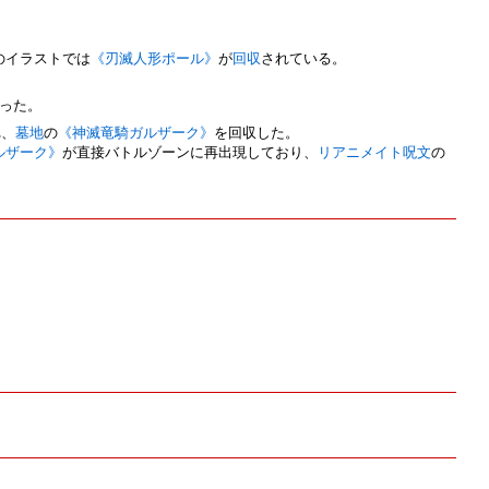
のイラストでは
《刃滅人形ポール》
が
回収
されている。
った。
れ、
墓地
の
《神滅竜騎ガルザーク》
を回収した。
ルザーク》
が直接バトルゾーンに再出現しており、
リアニメイト
呪文
の