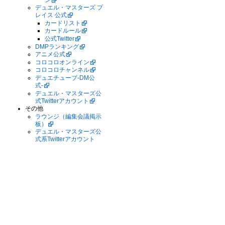
デュエル・マスターズ プ
レイス 公式
カードリスト
カードルール
公式Twitter
DMPランキング
アニメ公式
コロコロオンライン
コロコロチャンネル
デュエチューブ-DM公
式-
デュエル・マスターズ公
式Twitterアカウント
その他
ラウンジ（編集会議掲示
板）
デュエル・マスターズ公
式系Twitterアカウント