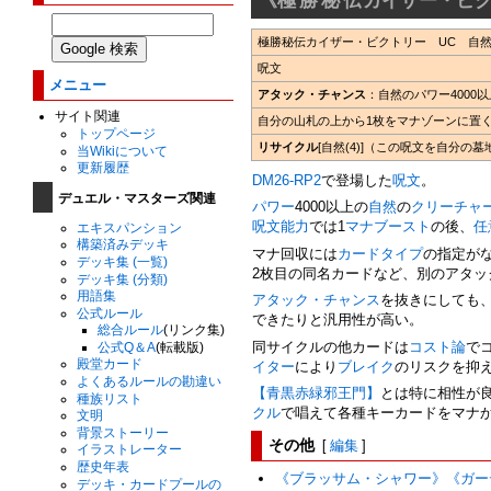
極勝秘伝カイザー・ビクトリー UC 自然文
呪文
メニュー
アタック・チャンス
：自然のパワー400
サイト関連
自分の山札の上から1枚をマナゾーンに置
トップページ
リサイクル
[自然(4)]（この呪文を自分
当Wikiについて
更新履歴
DM26-RP2
で登場した
呪文
。
デュエル・マスターズ関連
パワー
4000以上の
自然
の
クリーチャ
呪文能力
では1
マナブースト
の後、
任
エキスパンション
構築済みデッキ
マナ回収には
カードタイプ
の指定が
デッキ集 (一覧)
2枚目の同名カードなど、別のアタ
デッキ集 (分類)
用語集
アタック・チャンス
を抜きにしても
公式ルール
できたりと汎用性が高い。
総合ルール
(リンク集)
同サイクルの他カードは
コスト論
で
公式Q＆A
(転載版)
殿堂カード
イター
により
ブレイク
のリスクを抑
よくあるルールの勘違い
【青黒赤緑邪王門】
とは特に相性が
種族リスト
クル
で唱えて各種キーカードをマナ
文明
背景ストーリー
その他
[
編集
]
イラストレーター
歴史年表
《ブラッサム・シャワー》
《ガー
デッキ・カードプールの