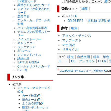
DP殿堂カード
大地を踏みしめる！これぞ、
勝
の
調整が加えられたカード
収録セット
[
編集
]
レアリティが変更された
カード
illus.
I☆LA
歴史年表
デッキ・カードプールの
DM26-RP2 「逆札篇 第2
変遷
参考
[
編集
]
パワー高低判断基準表
デュエプレの背景ストー
リー
アタック・チャンス
メインストーリー
マナブースト
キャラクター
マナ回収
ランクマッチ
リサイクル
SPルール
レジェンドバトル
タグ:
呪文
自然文明
緑単
単色
試練の塔
ル
・
UC
アンコモン
I☆LA
BATTLE ARENA
ゲームオリジナルカード
CV一覧
[1]
2026/06/09付デュエチューブ投稿動画
20
リンク集
公式系
デュエル・マスターズ 公
式
カード検索
総合ルール
よくある質問
殿堂レギュレーショ
ン