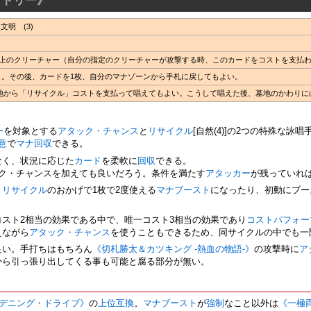
明 (3)
0以上のクリーチャー（自分の指定のクリーチャーが攻撃する時、このカードをコストを支払
く。その後、カードを1枚、自分のマナゾーンから手札に戻してもよい。
の墓地から「リサイクル」コストを支払って唱えてもよい。こうして唱えた後、墓地のかわり
ー
を対象とする
アタック・チャンス
と
リサイクル
[自然(4)]の2つの特殊な詠
意
で
マナ回収
できる。
なく、状況に応じた
カード
を柔軟に
回収
できる。
ック・チャンスを加えても良いだろう。条件を満たす
アタッカー
が残っていれ
、
リサイクル
のおかげで1枚で2度使える
マナブースト
になったり、初動にブー
コスト2相当の効果である中で、唯一コスト3相当の効果であり
コストパフォー
えながら
アタック・チャンス
を使うこともできるため、同サイクルの中でも一
良い。手打ちはもちろん
《切札勝太＆カツキング -熱血の物語-》
の攻撃時に
ア
から引っ張り出してくる事も可能と腐る部分が無い。
デニング・ドライブ》
の
上位互換
。
マナブースト
が
強制
なこと以外は
《一極