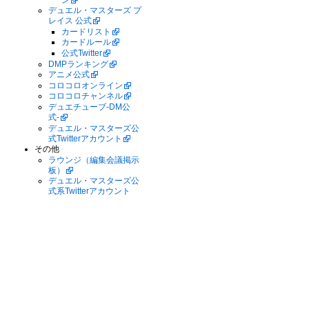
デュエル・マスターズ プ
レイス 公式
カードリスト
カードルール
公式Twitter
DMPランキング
アニメ公式
コロコロオンライン
コロコロチャンネル
デュエチューブ-DM公
式-
デュエル・マスターズ公
式Twitterアカウント
その他
ラウンジ（編集会議掲示
板）
デュエル・マスターズ公
式系Twitterアカウント