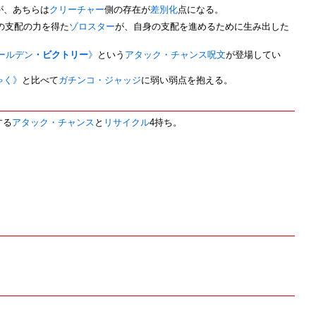
が、あちらは
クリーチャー
側の存在が
差別化
点になる。
の支配の力を得た
ゾロスター
が、自身の支配を進めるために生み出した
ールデン
・ビクトリー
》
という
アタック・チャンス
呪文
が登場してい
ゃく》
と比べて
ガチンコ・ジャッジ
に弱い弱点を抱える。
する
アタック・チャンス
と
リサイクル
4持ち。