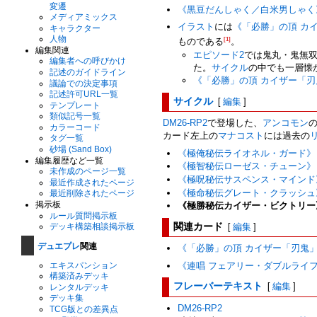
変遷
《黒豆だんしゃく／白米男しゃく
メディアミックス
イラスト
には
《「必勝」の頂 カ
キャラクター
人物
ものである
[1]
。
編集関連
エピソード2
では鬼丸・鬼無
編集者への呼びかけ
た。
サイクル
の中でも一層懐
記述のガイドライン
《「必勝」の頂 カイザー「刃
議論での決定事項
記述許可URL一覧
サイクル
[
編集
]
テンプレート
類似記号一覧
DM26-RP2
で登場した、
アンコモン
カラーコード
カード左上の
マナコスト
には過去の
タグ一覧
砂場 (Sand Box)
《極俺秘伝ライオネル・ガード》
編集履歴など一覧
《極智秘伝ローゼス・チューン》
未作成のページ一覧
《極呪秘伝サスペンス・マインド
最近作成されたページ
《極命秘伝グレート・クラッシュ
最近削除されたページ
掲示板
《極勝秘伝カイザー・ビクトリー
ルール質問掲示板
関連カード
[
編集
]
デッキ構築相談掲示板
デュエプレ
関連
《「必勝」の頂 カイザー「刃鬼
エキスパンション
《連唱 フェアリー・ダブルライ
構築済みデッキ
フレーバーテキスト
[
編集
]
レンタルデッキ
デッキ集
DM26-RP2
TCG版との差異点