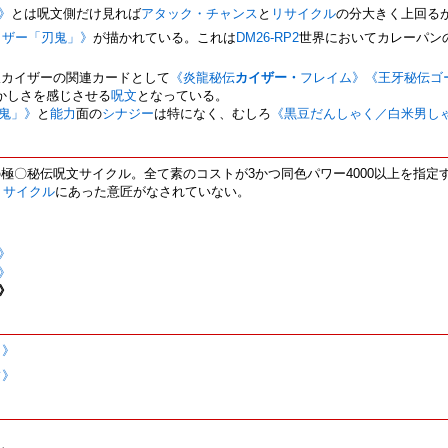
》
とは呪文側だけ見れば
アタック・チャンス
と
リサイクル
の分大きく上回る
イザー「刃鬼」》
が描かれている。これは
DM26-RP2
世界においてカレーパン
双カイザーの関連カードとして
《炎龍秘伝
カイザー・
フレイム》
《王牙秘伝ゴ
かしさを感じさせる
呪文
となっている。
鬼」》
と
能力
面の
シナジー
は特になく、むしろ
《黒豆だんしゃく／白米男し
の極〇秘伝呪文サイクル。全て素のコストが3かつ同色パワー4000以上を指定
リサイクル
にあった意匠がなされていない。
》
》
》
」》
フ》