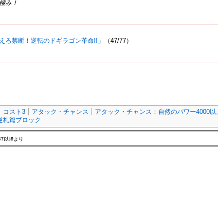
極み！
弾 燃えろ禁断！逆転のドギラゴン革命!!」
（47/77）
コスト3
アタック・チャンス
アタック・チャンス：自然のパワー4000
逆札篇ブロック
:57以降より