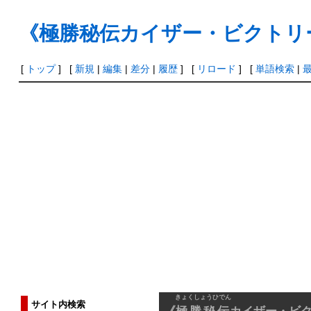
《極勝秘伝カイザー・ビクトリ
[
トップ
] [
新規
|
編集
|
差分
|
履歴
] [
リロード
] [
単語検索
|
きょくしょうひでん
サイト内検索
《
極勝秘伝
カイザー・ビ