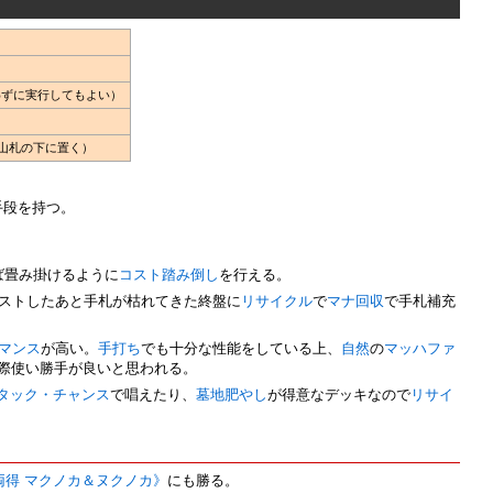
わずに実行してもよい）
に山札の下に置く）
唱手段を持つ。
ば畳み掛けるように
コスト踏み倒し
を行える。
ストしたあと手札が枯れてきた終盤に
リサイクル
で
マナ回収
で手札補充
マンス
が高い。
手打ち
でも十分な性能をしている上、
自然
の
マッハファ
際使い勝手が良いと思われる。
タック・チャンス
で唱えたり、
墓地肥やし
が得意なデッキなので
リサイ
両得 マクノカ＆ヌクノカ》
にも勝る。