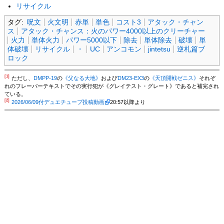
リサイクル
タグ:
呪文
火文明
赤単
単色
コスト3
アタック・チャン
ス
アタック・チャンス：火のパワー4000以上のクリーチャー
火力
単体火力
パワー5000以下
除去
単体除去
破壊
単
体破壊
リサイクル
・
UC
アンコモン
jintetsu
逆札篇ブ
ロック
[1]
ただし、
DMPP-19
の
《父なる大地》
および
DM23-EX3
の
《天頂開戦ゼニス》
それぞ
れのフレーバーテキストでその実行犯が《グレイテスト・グレート》であると補完され
ている。
[2]
2026/06/09付デュエチューブ投稿動画
20:57以降より