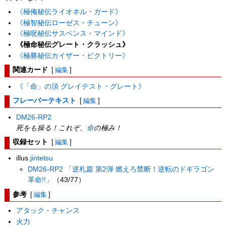
《極俺秘伝ライオネル・ガード》
《極智秘伝ローゼス・チューン》
《極呪秘伝サスペンス・マインド》
《極命秘伝グレート・クラッシュ》
《極勝秘伝カイザー・ビクトリー》
関連カード
[
編集
]
《「命」の頂 グレイテスト・グレート》
フレーバーテキスト
[
編集
]
DM26-RP2
死をも操る！これぞ、
命
の極み！
収録セット
[
編集
]
illus.
jintetsu
DM26-RP2 「逆札篇 第2弾 燃えろ禁断！逆転のドギラゴン
革命!!」
（43/77）
参考
[
編集
]
アタック・チャンス
火力