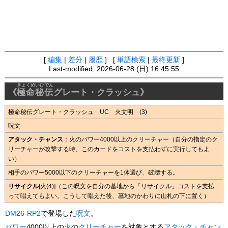
[
編集
|
差分
|
履歴
] [
単語検索
|
最終更新
]
Last-modified: 2026-06-28 (日) 16:45:55
きょくめいひでん
《
極命秘伝
グレート・クラッシュ》
極命秘伝グレート・クラッシュ UC 火文明 (3)
呪文
アタック・チャンス
：火のパワー4000以上のクリーチャー（自分の指定のク
リーチャーが攻撃する時、このカードをコストを支払わずに実行してもよ
い）
相手のパワー5000以下のクリーチャーを1体選び、破壊する。
リサイクル
[火(4)]（この呪文を自分の墓地から「リサイクル」コストを支払
って唱えてもよい。こうして唱えた後、墓地のかわりに山札の下に置く）
DM26-RP2
で登場した
呪文
。
パワー
4000以上の
火
の
クリーチャー
を対象とする
アタック・チャン