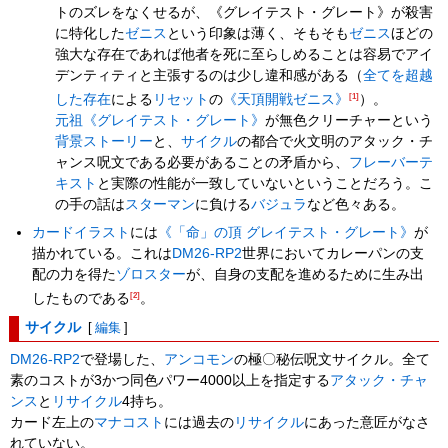
トのズレをなくせるが、《グレイテスト・グレート》が殺害
に特化した
ゼニス
という印象は薄く、そもそも
ゼニス
ほどの
強大な存在であれば他者を死に至らしめることは容易でアイ
デンティティと主張するのは少し違和感がある（
全てを超越
した存在
による
リセット
の
《天頂開戦ゼニス》
[1]
）。
元祖《グレイテスト・グレート》
が無色クリーチャーという
背景ストーリー
と、
サイクル
の都合で火文明のアタック・チ
ャンス呪文である必要があることの矛盾から、
フレーバーテ
キスト
と実際の性能が一致していないということだろう。こ
の手の話は
スターマン
に負ける
バジュラ
など色々ある。
カードイラスト
には
《「命」の頂 グレイテスト・グレート》
が
描かれている。これは
DM26-RP2
世界においてカレーパンの支
配の力を得た
ゾロスター
が、自身の支配を進めるために生み出
したものである
[2]
。
サイクル
[
編集
]
DM26-RP2
で登場した、
アンコモン
の極〇秘伝呪文サイクル。全て
素のコストが3かつ同色パワー4000以上を指定する
アタック・チャ
ンス
と
リサイクル
4持ち。
カード左上の
マナコスト
には過去の
リサイクル
にあった意匠がなさ
れていない。