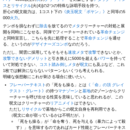
ス
と
リサイクル
[火(4)]の2つの特殊な詠唱手段を持つ。
肝心の呪文能力は、1コスト下の
《炎玉呪文「ボヤン」》
と同等の5
000
火力
。
テンポを損なわずに
除去
を放てるので
メタ
クリーチャーの対処と展
開を同時にこなせる。同弾でフィーチャーされている
革命チェンジ
と同時宣言し、こちらを先に処理することで
革命チェンジ
を通せ
る、というのが
デザイナーズコンボ
なのだろう。
ただし、闇雲に採用してもそもそも
速攻メタ
で
攻撃
できないとか、
攻撃できない
デメリット
と引き換えに5000を超える
パワー
を持って
いて対処できない、
コスト踏み倒しメタ
が
呪文
にも及ぶなど、これ
1枚では解決にならないパターンもいくつも考えられる。
明確な仮想敵にこれが刺さる場合に使いたい。
フレーバーテキスト
の「死をも操る」とは
《「命」の頂 グレイ
テスト・グレート》
の持つ
マナゾーン
と
墓地
の2ゾーンからクリ
ーチャーを呼び出せる性質を意味していると思われるが、この
呪文はクリーチャーの
リアニメイト
はできない。
ただし
リサイクル
で墓地からこの呪文自身を再利用できる。
（呪文に命が宿っているかは不明だが。）
「死をも操る」が「命を奪う、死を与える（暴力によって殺
す）」を意味するのであればカード性能とフレーバーテキス