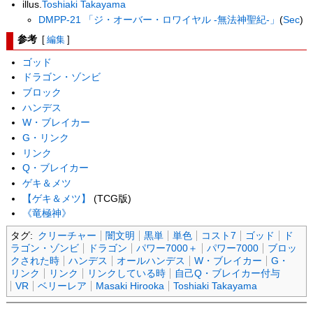
illus.
Toshiaki Takayama
DMPP-21 「ジ・オーバー・ロワイヤル -無法神聖紀-」
(
Sec
)
参考
[
編集
]
ゴッド
ドラゴン・ゾンビ
ブロック
ハンデス
W・ブレイカー
G・リンク
リンク
Q・ブレイカー
ゲキ＆メツ
【ゲキ＆メツ】
(TCG版)
《竜極神》
タグ:
クリーチャー
闇文明
黒単
単色
コスト7
ゴッド
ド
ラゴン・ゾンビ
ドラゴン
パワー7000＋
パワー7000
ブロッ
クされた時
ハンデス
オールハンデス
W・ブレイカー
G・
リンク
リンク
リンクしている時
自己Q・ブレイカー付与
VR
ベリーレア
Masaki Hirooka
Toshiaki Takayama