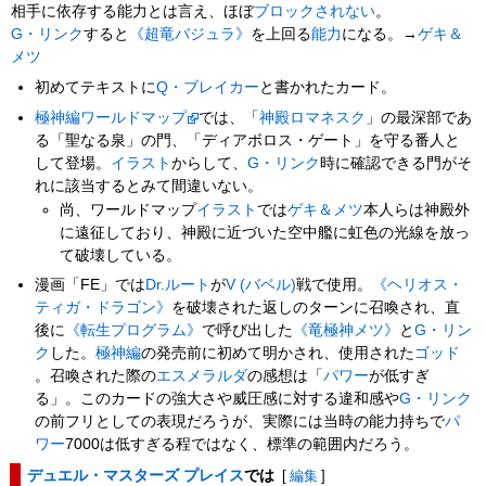
相手に依存する能力とは言え、ほぼ
ブロックされない
。
G・リンク
すると
《超竜バジュラ》
を上回る
能力
になる。→
ゲキ＆
メツ
初めてテキストに
Q・ブレイカー
と書かれたカード。
極神編
ワールドマップ
では、「
神殿ロマネスク
」の最深部であ
る「聖なる泉」の門、「ディアボロス・ゲート」を守る番人と
して登場。
イラスト
からして、
G・リンク
時に確認できる門がそ
れに該当するとみて間違いない。
尚、ワールドマップ
イラスト
では
ゲキ＆メツ
本人らは神殿外
に遠征しており、神殿に近づいた空中艦に虹色の光線を放っ
て破壊している。
漫画「FE」では
Dr.ルート
が
V (バベル)
戦で使用。
《ヘリオス・
ティガ・ドラゴン》
を破壊された返しのターンに召喚され、直
後に
《転生プログラム》
で呼び出した
《竜極神メツ》
と
G・リン
ク
した。
極神編
の発売前に初めて明かされ、使用された
ゴッド
。召喚された際の
エスメラルダ
の感想は「
パワー
が低すぎ
る」。このカードの強大さや威圧感に対する違和感や
G・リンク
の前フリとしての表現だろうが、実際には当時の能力持ちで
パ
ワー
7000は低すぎる程ではなく、標準の範囲内だろう。
デュエル・マスターズ プレイス
では
[
編集
]