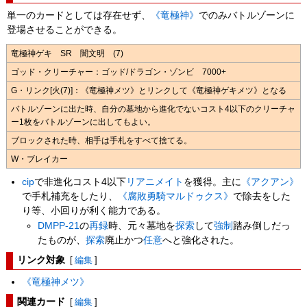
単一のカードとしては存在せず、
《竜極神》
でのみバトルゾーンに
登場させることができる。
竜極神ゲキ SR 闇文明 (7)
ゴッド・クリーチャー：ゴッド/ドラゴン・ゾンビ 7000+
G・リンク[火(7)]：《竜極神メツ》とリンクして《竜極神ゲキメツ》となる
バトルゾーンに出た時、自分の墓地から進化でないコスト4以下のクリーチャ
ー1枚をバトルゾーンに出してもよい。
ブロックされた時、相手は手札をすべて捨てる。
W・ブレイカー
cip
で非進化コスト4以下
リアニメイト
を獲得。主に
《アクアン》
で手札補充をしたり、
《腐敗勇騎マルドゥクス》
で除去をした
り等、小回りが利く能力である。
DMPP-21
の
再録
時、元々墓地を
探索
して
強制
踏み倒しだっ
たものが、
探索
廃止かつ
任意
へと強化された。
リンク対象
[
編集
]
《竜極神メツ》
関連カード
[
編集
]