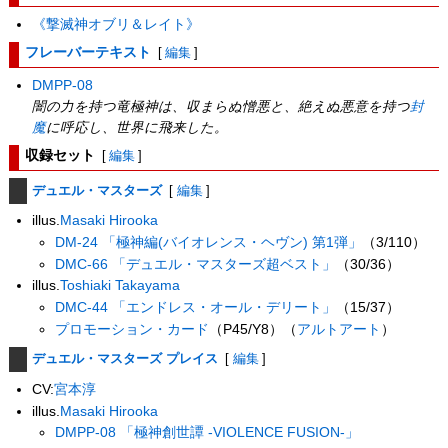
《撃滅神オブリ＆レイト》
フレーバーテキスト
[
編集
]
DMPP-08
闇の力を持つ竜極神は、収まらぬ憎悪と、絶えぬ悪意を持つ
封
魔
に呼応し、世界に飛来した。
収録セット
[
編集
]
デュエル・マスターズ
[
編集
]
illus.
Masaki Hirooka
DM-24 「極神編(バイオレンス・ヘヴン) 第1弾」
（3/110）
DMC-66 「デュエル・マスターズ超ベスト」
（30/36）
illus.
Toshiaki Takayama
DMC-44 「エンドレス・オール・デリート」
（15/37）
プロモーション・カード
（P45/Y8）（
アルトアート
）
デュエル・マスターズ プレイス
[
編集
]
CV:
宮本淳
illus.
Masaki Hirooka
DMPP-08 「極神創世譚 -VIOLENCE FUSION-」