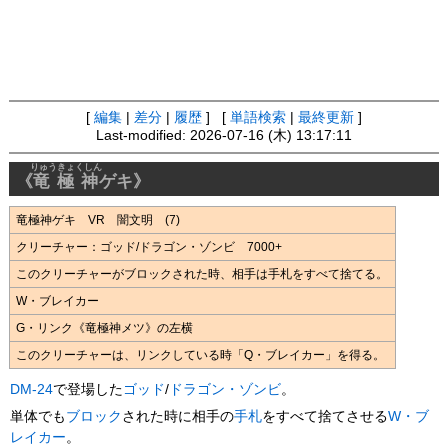
[
編集
|
差分
|
履歴
] [
単語検索
|
最終更新
]
Last-modified: 2026-07-16 (木) 13:17:11
りゅうきょくしん
《
竜極神
ゲキ》
竜極神ゲキ VR 闇文明 (7)
クリーチャー：ゴッド/ドラゴン・ゾンビ 7000+
このクリーチャーがブロックされた時、相手は手札をすべて捨てる。
W・ブレイカー
G・リンク《竜極神メツ》の左横
このクリーチャーは、リンクしている時「Q・ブレイカー」を得る。
DM-24
で登場した
ゴッド
/
ドラゴン・ゾンビ
。
単体でも
ブロック
された時に相手の
手札
をすべて捨てさせる
W・ブ
レイカー
。