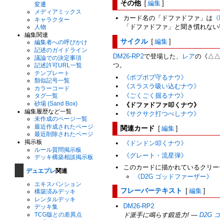
その他
[
編集
]
変遷
メディアミックス
カード名の「ドファドファ」は
《
キャラクター
「ドファドファ」と聞き慣れない
人物
編集関連
サイクル
[
編集
]
編集者への呼びかけ
記述のガイドライン
DM26-RP2
で登場した、
レア
の《△△
議論での決定事項
つ。
記述許可URL一覧
テンプレート
《ポプポプ守るナウ》
類似記号一覧
《スラスラ吸い込むナウ》
カラーコード
《ごくごく掘るナウ》
タグ一覧
砂場 (Sand Box)
《ドファドファ叩くナウ》
編集履歴など一覧
《サクサク打つべしナウ》
未作成のページ一覧
関連カード
[
編集
]
最近作成されたページ
最近削除されたページ
掲示板
《ドンドン叩くナウ》
ルール質問掲示板
《グレート・流星弾》
デッキ構築相談掲示板
このカードに描かれているクリー
デュエプレ
関連
《D2G ゴッドファーザー》
エキスパンション
フレーバーテキスト
[
編集
]
構築済みデッキ
レンタルデッキ
DM26-RP2
デッキ集
ド派手に鳴らす鍛造力! —
D2G
TCG版との差異点