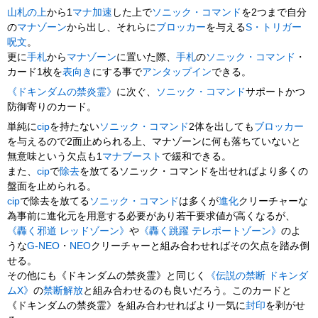
山札の上
から1
マナ加速
した上で
ソニック・コマンド
を2つまで自分
の
マナゾーン
から出し、それらに
ブロッカー
を与える
S・トリガー
呪文
。
更に
手札
から
マナゾーン
に置いた際、
手札
の
ソニック・コマンド
・
カード1枚を
表向き
にする事で
アンタップイン
できる。
《ドキンダムの禁炎霊》
に次ぐ、
ソニック・コマンド
サポートかつ
防御寄りのカード。
単純に
cip
を持たない
ソニック・コマンド
2体を出しても
ブロッカー
を与えるので2面止められる上、マナゾーンに何も落ちていないと
無意味という欠点も1
マナブースト
で緩和できる。
また、
cip
で
除去
を放てるソニック・コマンドを出せればより多くの
盤面を止められる。
cip
で除去を放てる
ソニック・コマンド
は多くが
進化
クリーチャーな
為事前に進化元を用意する必要があり若干要求値が高くなるが、
《轟く邪道 レッドゾーン》
や
《轟く跳躍 テレポートゾーン》
のよ
うな
G-NEO
・
NEO
クリーチャーと組み合わせればその欠点を踏み倒
せる。
その他にも《ドキンダムの禁炎霊》と同じく
《伝説の禁断 ドキンダ
ムX》
の
禁断解放
と組み合わせるのも良いだろう。このカードと
《ドキンダムの禁炎霊》を組み合わせればより一気に
封印
を剥がせ