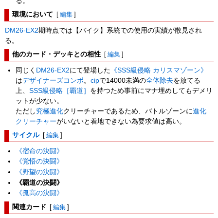
る。
環境において
[
編集
]
DM26-EX2
期時点では【バイク】系統での使用の実績が散見され
る。
他のカード・デッキとの相性
[
編集
]
同じく
DM26-EX2
にて登場した
《SSS級侵略 カリスマゾーン》
は
デザイナーズコンボ
。
cip
で14000未満の
全体除去
を放てる
上、
SSS級侵略［覇道］
を持つため事前にマナ埋めしてもデメリ
ットが少ない。
ただし
究極進化
クリーチャーであるため、バトルゾーンに
進化
クリーチャー
がいないと着地できない為要求値は高い。
サイクル
[
編集
]
《宿命の決闘》
《覚悟の決闘》
《野望の決闘》
《覇道の決闘》
《孤高の決闘》
関連カード
[
編集
]