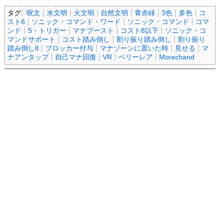
タグ:
呪文
水文明
火文明
自然文明
青赤緑
3色
多色
コ
スト6
ソニック・コマンド・ワード
ソニック・コマンド
コマ
ンド
S・トリガー
マナブースト
コスト8以下
ソニック・コ
マンドサポート
コスト踏み倒し
割り振り踏み倒し
割り振り
踏み倒し8
ブロッカー付与
マナゾーンに置いた時
見せる
マ
ナアンタップ
自己マナ回復
VR
ベリーレア
Morechand