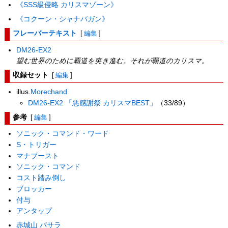
《SSS級侵略 カリスマゾーン》
《コクーン・シャナバガン》
フレーバーテキスト
[
編集
]
DM26-EX2
望む世界のために覇道を突き進む。それが覇道のカリスマ。
収録セット
[
編集
]
illus.
Morechand
DM26-EX2 「悪感謝祭 カリスマBEST」
（33/89）
参考
[
編集
]
ソニック・コマンド・ワード
S・トリガー
マナブースト
ソニック・コマンド
コスト踏み倒し
ブロッカー
付与
アンタップ
赤城山 バサラ