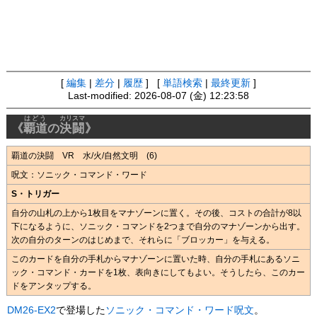
[
編集
|
差分
|
履歴
] [
単語検索
|
最終更新
]
Last-modified: 2026-08-07 (金) 12:23:58
はどう
カリスマ
《
覇道
の
決闘
》
覇道の決闘 VR 水/火/自然文明 (6)
呪文：ソニック・コマンド・ワード
S・トリガー
自分の山札の上から1枚目をマナゾーンに置く。その後、コストの合計が8以
下になるように、ソニック・コマンドを2つまで自分のマナゾーンから出す。
次の自分のターンのはじめまで、それらに「ブロッカー」を与える。
このカードを自分の手札からマナゾーンに置いた時、自分の手札にあるソニ
ック・コマンド・カードを1枚、表向きにしてもよい。そうしたら、このカー
ドをアンタップする。
DM26-EX2
で登場した
ソニック・コマンド・ワード
呪文
。