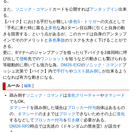
る。
また、
ソニック・コマンド
カードを公開すれば
アンタップイン
出来
る。
【バイク】における手打ちが難しい
多色
S・トリガー
の欠点として
「手札に来た時に腐る上
多色
な為1ターン目以降に引くと自身の動
きを阻害する」という点があるが、このカードは自身のアンタップ
インでそのデメリットと
多色事故
のリスクを大きく下げることがで
きる。
更に、8マナへのジャンプアップを狙ったり下バイクを2体同時に呼
び出して
侵略
先での
ワンショット
を狙うなどの動きにも繋げられる
等能動的に用いても強力な為、
DM26-EX2
の
ソニック・コマンド
プ
ッシュ次第で【バイク】内で
手打ち
や
コスト踏み倒し
が出来るよう
になれば有力な動きになる。
ルール
[
編集
]
踏み倒す
ソニック・コマンド
は
進化クリーチャー
や
タマシード
でもOK。
タマシード
を踏み倒した場合は
ブロッカー
付与
自体はあるもの
の、
タマシード
のままでは
ブロック
できないためその上に
進化
するなどして
ブロッカー
付与
を
引き継ぐ
必要がある。
DM26-RP2
時点では先述の《ドキンダムの禁炎霊》が該当す