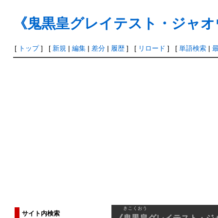
《鬼黒皇グレイテスト・ジャオ
[
トップ
] [
新規
|
編集
|
差分
|
履歴
] [
リロード
] [
単語検索
|
きこくおう
サイト内検索
《
鬼黒皇
グレイテスト・ジ