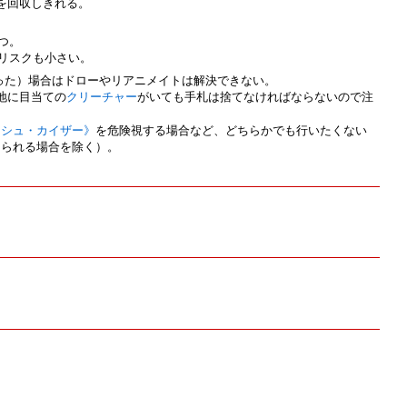
を回収しきれる。
つ。
リスクも小さい。
った）場合はドローやリアニメイトは解決できない。
地に目当ての
クリーチャー
がいても手札は捨てなければならないので注
ッシュ・カイザー》
を危険視する場合など、どちらかでも行いたくない
てられる場合を除く）。