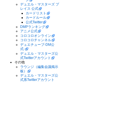
デュエル・マスターズ プ
レイス 公式
カードリスト
カードルール
公式Twitter
DMPランキング
アニメ公式
コロコロオンライン
コロコロチャンネル
デュエチューブ-DM公
式-
デュエル・マスターズ公
式Twitterアカウント
その他
ラウンジ（編集会議掲示
板）
デュエル・マスターズ公
式系Twitterアカウント