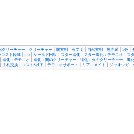
化クリーチャー
クリーチャー
闇文明
火文明
自然文明
黒赤緑
3色
身コスト軽減
cip
シールド回収
スター進化
スター進化：デモニオ
ス
進化：デモニオ
進化：闇のクリーチャー
進化：火のクリーチャー
進
手札交換
コスト5以下
デモニオサポート
リアニメイト
ジャオウガ