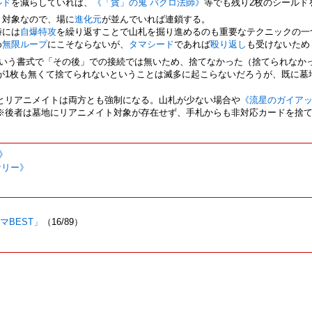
ルド
を減らしていれば、
《「貪」の鬼 バクロ法師》
等でも残り2枚のシールド
ト
対象なので、場に
進化元
が並んでいれば連鎖する。
時には
自爆特攻
を繰り返すことで山札を掘り進めるのも重要なテクニックの一
め
無限ループ
にこそならないが、
タマシード
であれば
殴り返し
も受けないため
いう書式で「その後」での接続では無いため、捨てなかった（捨てられなか
が1枚も無くて捨てられないということは滅多に起こらないだろうが、既に墓
とリアニメイトは両方とも強制になる。山札が少ない場合や
《流星のガイア
※後者は墓地にリアニメイト対象が存在せず、手札からも非対応カードを捨
》
ナリー》
スマBEST」
（16/89）