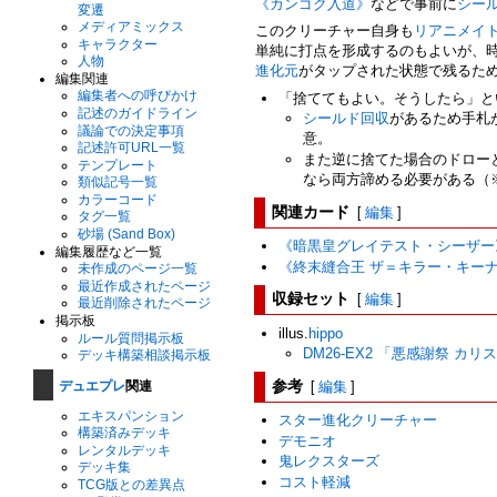
《カンゴク入道》
などで事前に
シー
変遷
メディアミックス
このクリーチャー自身も
リアニメイ
キャラクター
単純に打点を形成するのもよいが、
人物
進化元
がタップされた状態で残るた
編集関連
編集者への呼びかけ
「捨ててもよい。そうしたら」と
記述のガイドライン
シールド回収
があるため手札
議論での決定事項
意。
記述許可URL一覧
また逆に捨てた場合のドロー
テンプレート
なら両方諦める必要がある（
類似記号一覧
カラーコード
関連カード
[
編集
]
タグ一覧
砂場 (Sand Box)
《暗黒皇グレイテスト・シーザー
編集履歴など一覧
《終末縫合王 ザ＝キラー・キー
未作成のページ一覧
最近作成されたページ
収録セット
[
編集
]
最近削除されたページ
掲示板
illus.
hippo
ルール質問掲示板
DM26-EX2 「悪感謝祭 カリ
デッキ構築相談掲示板
参考
[
編集
]
デュエプレ
関連
エキスパンション
スター進化クリーチャー
構築済みデッキ
デモニオ
レンタルデッキ
鬼レクスターズ
デッキ集
コスト軽減
TCG版との差異点