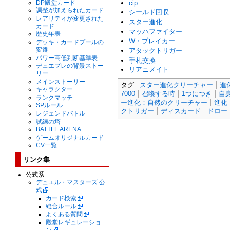
DP殿堂カード
cip
調整が加えられたカード
シールド回収
レアリティが変更された
スター進化
カード
マッハファイター
歴史年表
W・ブレイカー
デッキ・カードプールの
変遷
アタックトリガー
パワー高低判断基準表
手札交換
デュエプレの背景ストー
リアニメイト
リー
メインストーリー
タグ:
スター進化クリーチャー
進
キャラクター
7000
召喚する時
1つにつき
自
ランクマッチ
ー進化：自然のクリーチャー
進化
SPルール
クトリガー
ディスカード
ドロー
レジェンドバトル
試練の塔
BATTLE ARENA
ゲームオリジナルカード
CV一覧
リンク集
公式系
デュエル・マスターズ 公
式
カード検索
総合ルール
よくある質問
殿堂レギュレーショ
ン