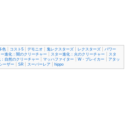
多色
コスト5
デモニオ
鬼レクスターズ
レクスターズ
パワー
ター進化：闇のクリーチャー
スター進化：火のクリーチャー
スタ
化：自然のクリーチャー
マッハファイター
W・ブレイカー
アタッ
シーザー
SR
スーパーレア
hippo