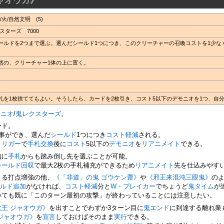
/自然文明 (5)
ターズ 7000
ールドを2つまで選ぶ。選んだシールド1つにつき、このクリーチャーの召喚コストを1少な
然の、クリーチャー1体の上に置く。
札を1枚捨ててもよい。そうしたら、カードを2枚引き、コスト5以下のデモニオを1つ、自
モニオ
/
鬼レクスターズ
。
ード。
事ができ、選んだ
シールド
1つにつき
コスト軽減
される。
トリガー
で
手札交換
後に
コスト
5以下の
デモニオ
を
リアニメイト
できる。
的に
手札
からも踏み倒し先を選ぶことが可能。
シールド回収
で最大2枚の手札補充ができるため
リアニメイト
先を仕込みやす
よる打点増強の他、
《「非道」の鬼 ゴウケン齋》
や
《邪王来混沌三眼鬼》
の
ールド追加
がなければ、
コスト軽減
分と
W・ブレイカー
でちょうど
鬼タイム
が
いても既に「このターン最初の攻撃」が終わっていることには注意したい。
大王 ジャオウガ》
を出すことでわずか3ターン目に
鬼エンド
に到達する離れ業
ジャオウガ》
を
宣言
しておけばそのまま
実行
できる。