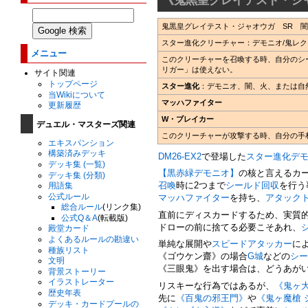
鬼黒皇グレイテスト・ジャオウガ SR 闇/火
スター進化クリーチャー：デモニオ/鬼レクス
メニュー
このクリーチャーを召喚する時、自分のシ
リガー」は使えない。
サイト関連
トップページ
スター進化
：デモニオ、闇、火、または自
当Wikiについて
マッハファイター
更新履歴
W・ブレイカー
デュエル・マスターズ関連
このクリーチャーが攻撃する時、自分の手
エキスパンション
構築済みデッキ
DM26-EX2
で登場した
スター進化
デ
デッキ集 (一覧)
【黒赤緑デモニオ】
の核と言えるカ
デッキ集 (分類)
召喚
時に2つまで
シールド回収
を行う
用語集
公式ルール
マッハファイター
を持ち、
アタック
総合ルール
(リンク集)
直前にディスカードするため、実質
公式Q＆A
(転載版)
ドローの前に捨てる必要こそあれ、
殿堂カード
よくあるルールの勘違い
単純な展開や
スピードアタッカー
に
種族リスト
《ゴウケン齋》の場合
G城
などの
シ
文明
《三眼鬼》を出す場合は、どうあが
背景ストーリー
イラストレーター
リスキーな行為ではあるが、
《鬼ヶ
歴史年表
先に
《百鬼の邪王門》
や
《鬼ヶ魔槍 
デッキ・カードプールの