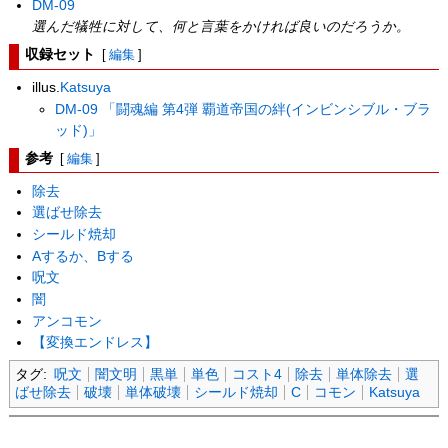
DM-09
選んだ犠牲に対して、何と言葉をかければ良いのだろうか。
収録セット
[
編集
]
illus.
Katsuya
DM-09 「闘魂編 第4弾 覇道帝国の絆(インビンシブル・ブラ
ッド)」
参考
[
編集
]
除去
選ばせ除去
シールド焼却
Aするか、Bする
呪文
闇
アンコモン
【変換エンドレス】
タグ:
呪文
闇文明
黒単
単色
コスト4
除去
単体除去
選
ばせ除去
破壊
単体破壊
シールド焼却
C
コモン
Katsuya