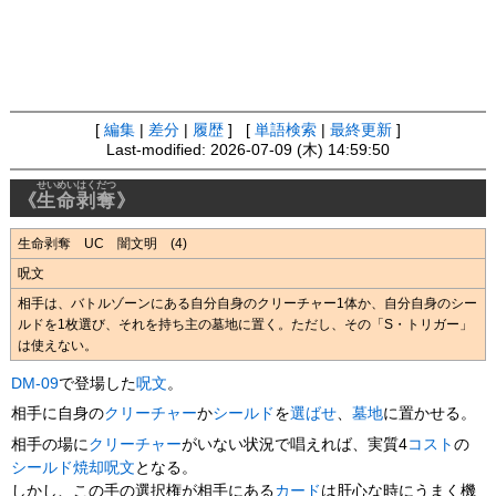
[
編集
|
差分
|
履歴
] [
単語検索
|
最終更新
]
Last-modified: 2026-07-09 (木) 14:59:50
せいめいはくだつ
《
生命剥奪
》
生命剥奪 UC 闇文明 (4)
呪文
相手は、バトルゾーンにある自分自身のクリーチャー1体か、自分自身のシー
ルドを1枚選び、それを持ち主の墓地に置く。ただし、その「S・トリガー」
は使えない。
DM-09
で登場した
呪文
。
相手に自身の
クリーチャー
か
シールド
を
選ばせ
、
墓地
に置かせる。
相手の場に
クリーチャー
がいない状況で唱えれば、実質4
コスト
の
シールド焼却
呪文
となる。
しかし、この手の選択権が相手にある
カード
は肝心な時にうまく機