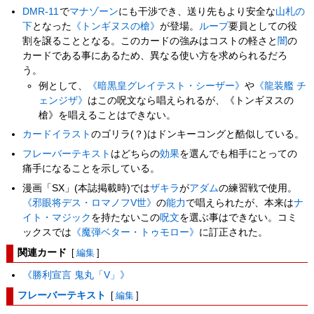
DMR-11
で
マナゾーン
にも干渉でき、送り先もより安全な
山札の
下
となった
《トンギヌスの槍》
が登場。
ループ
要員としての役
割を譲ることとなる。このカードの強みはコストの軽さと
闇
の
カードである事にあるため、異なる使い方を求められるだろ
う。
例として、
《暗黒皇グレイテスト・シーザー》
や
《龍装艦 チ
ェンジザ》
はこの呪文なら唱えられるが、《トンギヌスの
槍》を唱えることはできない。
カードイラスト
のゴリラ(？)はドンキーコングと酷似している。
フレーバーテキスト
はどちらの
効果
を選んでも相手にとっての
痛手になることを示している。
漫画「SX」(本誌掲載時)では
ザキラ
が
アダム
の練習戦で使用。
《邪眼将デス・ロマノフV世》
の
能力
で唱えられたが、本来は
ナ
イト・マジック
を持たないこの
呪文
を選ぶ事はできない。コミ
ックスでは
《魔弾ベター・トゥモロー》
に訂正された。
関連カード
[
編集
]
《勝利宣言 鬼丸「V」》
フレーバーテキスト
[
編集
]