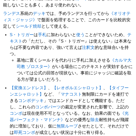
能しないことも多く、あまり使われない。
ランデス
系統の
デッキ
では、予めランデスを行ってから
《オリオテ
ィス・ジャッジ》
で盤面を処理することで、このカードを比較的安
定して
シールド焼却
として使える。
S・トリガー
は
手札
に加わらないと
使う
ことができないため、
テ
キスト
の「ただし、その『S・トリガー』は使えない」は本来な
らば不要な内容であり、強いて言えば
注釈文
的な意味合いを持
つ。
墓地に置くシールドを代わりに手札に加えさせる
《カルマ大
司教 ゾロスター》
がいる場合にこのテキストが実効するかに
ついては公式の回答が現状ない。事前にジャッジに確認を取
る方が望ましいだろう。
【変換エンドレス】
、
【レオポルエシャロット】
、
【タイフー
ンエシャロット】
など、「
マナコスト
無制限にカードを連打で
きる
コンボデッキ
」ではエンドカードとして機能する。ただ
し、これらの
コンボパーツ
の裁定が変更された影響で、上記の
コンボ
は現在使用不可となっている。なお、効果の面でも
《光
器パーフェクト・マドンナ》
などの優秀な
除去
耐性持ちが飛躍
的に増加しており、仮に
無限ループ
させたとして、それだけで
は
即死コンボ
が成立しない状況は十分に有り得る。