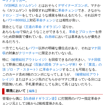
ードアタッカー
。
《V頂神話 カツムゲン》
とはおそらく
デザイナーズコンボ
。マナか
ら《カツムゲン》を回収すれば即座に
革命チェンジ
でき、さながら
ドロン・ゴー
をしているような感覚を味わえるだろう。それ以外で
も
パワー8000以上
対応
革命チェンジ
とは相性が良い。
競合としては
《王道の革命 ドギラゴン》
辺りか。
あちらも
cip
で似たようなことができるうえ、
革命
と
ブロッカー
を持
つため防御面で優れている。
白赤緑
においては基本あちらが優先さ
れるだろう。
一方でこちらにも
パワー
以外の明確な優位点があり、それは
マナ回
収
の対象が
クリーチャー
に限定されていない点。
特に
《秘密結社アウトレイジ》
を回収できるのが大きい。
マナ回収
して即座に唱えれば
《百族の団長 プチョヘンザ斧》
や
《「業流」の
頂 ゾロ・ア・スタート》
に
革命チェンジ
することも可能となる。
このカード含め3枚のコンボになってしまうが、
《秘密結社アウト
レイジ》
またはチェンジ先のどちらかがマナに埋まっている分には
問題無いため、手札要求値としても決して高くはないだろう。
環境において
[
編集
]
登場から偶に
【白赤緑ドギラゴン逆】
に打開用のパワー指定革命チ
ェンジ元として1枚から2枚程度挿される。