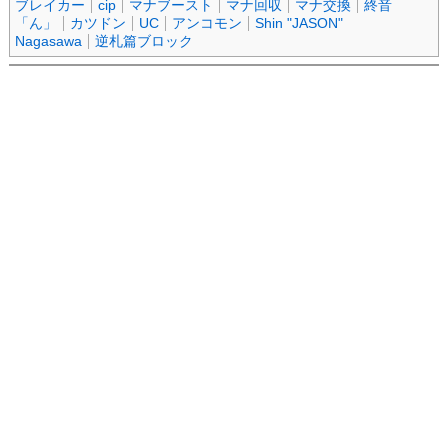
ブレイカー
cip
マナブースト
マナ回収
マナ交換
終音
「ん」
カツドン
UC
アンコモン
Shin "JASON"
Nagasawa
逆札篇ブロック