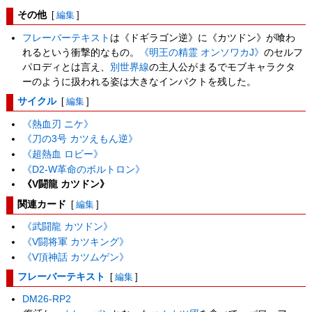
その他
[
編集
]
フレーバーテキスト
は《ドギラゴン逆》に《カツドン》が喰わ
れるという衝撃的なもの。
《明王の精霊 オンソワカJ》
のセルフ
パロディとは言え、
別世界線
の主人公がまるでモブキャラクタ
ーのように扱われる姿は大きなインパクトを残した。
サイクル
[
編集
]
《熱血刃 ニケ》
《刀の3号 カツえもん逆》
《超熱血 ロビー》
《D2-W革命のボルトロン》
《V闘龍 カツドン》
関連カード
[
編集
]
《武闘龍 カツドン》
《V闘将軍 カツキング》
《V頂神話 カツムゲン》
フレーバーテキスト
[
編集
]
DM26-RP2