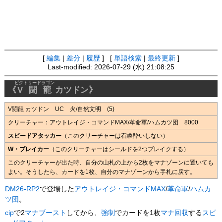
[
編集
|
差分
|
履歴
] [
単語検索
|
最終更新
]
Last-modified: 2026-07-29 (水) 21:08:25
ビクトリードラゴン
《
V闘龍
カツドン》
V闘龍 カツドン UC 火/自然文明 (5)
クリーチャー：アウトレイジ・コマンドMAX/革命軍/ハムカツ団 8000
スピードアタッカー
（このクリーチャーは召喚酔いしない）
W・ブレイカー
（このクリーチャーはシールドを2つブレイクする）
このクリーチャーが出た時、自分の山札の上から2枚をマナゾーンに置いても
よい。そうしたら、カードを1枚、自分のマナゾーンから手札に戻す。
DM26-RP2
で登場した
アウトレイジ・コマンドMAX
/
革命軍
/
ハムカ
ツ団
。
cip
で2
マナブースト
してから、
強制
でカードを1枚
マナ回収
する
スピ