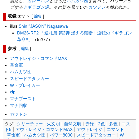
復活し、
カレーパン
となった
ハムカツ団
を食べて、パワーアッ
プする
ドギラゴン逆
。その姿を見ていた
カツドン
も喰われた。
収録セット
[
編集
]
illus.
Shin “JASON” Nagasawa
DM26-RP2 「逆札篇 第2弾 燃えろ禁断！逆転のドギラゴン
革命!!」
（52/77）
参考
[
編集
]
アウトレイジ・コマンドMAX
革命軍
ハムカツ団
スピードアタッカー
W・ブレイカー
cip
マナブースト
マナ回収
カツドン
タグ:
クリーチャー
火文明
自然文明
赤緑
2色
多色
コス
ト5
アウトレイジ・コマンドMAX
アウトレイジ
コマンド
革命軍
ハムカツ団
パワー8000
スピードアタッカー
W・