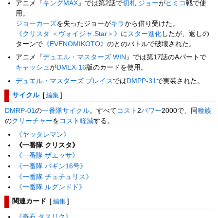
アニメ『
キングMAX
』では第2話で
切札 ジョー
が
ヒミコ
戦で使
用。
ジョーカーズ
を失ったジョーが
キラ
から借り受けた。
《クリスタ ＜ヴォイジャ.Star＞》
に
スター進化
したが、返しの
ターンで
《EVENOMIKOTO》
のとのバトルで破壊された。
アニメ『
デュエル・マスターズ WIN
』では第17話のAパートで
キャッシュ
が
DMEX-16
版のカードを使用。
デュエル・マスターズ プレイス
では
DMPP-31
で実装された。
サイクル
[
編集
]
DMRP-01
の
一番隊
サイクル
。すべて
コスト
2
パワー
2000で、同
種族
の
クリーチャー
を
コスト軽減
する。
《ヤッタレマン》
《一番隊 クリスタ》
《一番隊 ザエッサ》
《一番隊 バギン16号》
《一番隊 チュチュリス》
《一番隊 ルグンドド》
関連カード
[
編集
]
《奇石 タスリク》