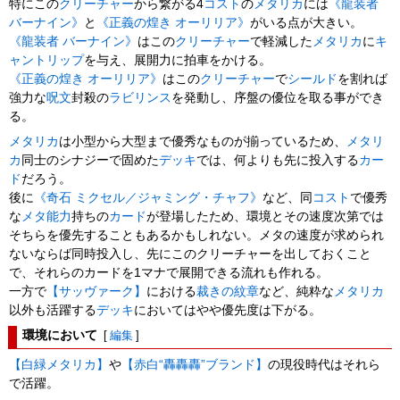
特にこの
クリーチャー
から繋がる4
コスト
の
メタリカ
には
《龍装者
バーナイン》
と
《正義の煌き オーリリア》
がいる点が大きい。
《龍装者 バーナイン》
はこの
クリーチャー
で軽減した
メタリカ
に
キ
ャントリップ
を与え、展開力に拍車をかける。
《正義の煌き オーリリア》
はこの
クリーチャー
で
シールド
を割れば
強力な
呪文
封殺の
ラビリンス
を発動し、序盤の優位を取る事ができ
る。
メタリカ
は小型から大型まで優秀なものが揃っているため、
メタリ
カ
同士のシナジーで固めた
デッキ
では、何よりも先に投入する
カー
ド
だろう。
後に
《奇石 ミクセル／ジャミング・チャフ》
など、同
コスト
で優秀
な
メタ
能力
持ちの
カード
が登場したため、環境とその速度次第では
そちらを優先することもあるかもしれない。メタの速度が求められ
ないならば同時投入し、先にこのクリーチャーを出しておくこと
で、それらのカードを1マナで展開できる流れも作れる。
一方で
【サッヴァーク】
における
裁きの紋章
など、純粋な
メタリカ
以外も活躍する
デッキ
においてはやや優先度は下がる。
環境において
[
編集
]
【白緑メタリカ】
や
【赤白“轟轟轟”ブランド】
の現役時代はそれら
で活躍。