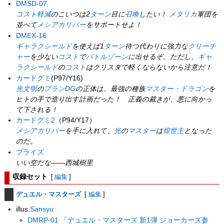
DMSD-07
コスト軽減
のこいつは2
ターン
目に
召喚
したい！
メタリカ
軍団を
並べて
メシアカリバー
をサポートせよ！
DMEX-16
ギャラクシールド
を使えば1
ターン
待つ代わりに強力な
クリーチ
ャー
を少ない
コスト
で
バトルゾーン
に出せるぞ。ただし、
ギャ
ラクシールド
の
コスト
はクリスタで軽くならないから注意だ！
カードグミ
(P97/Y16)
光文明
の
プランDG
の正体は、最強の種族
マスター・ドラゴン
を
ヒトの手で造り出す計画だった！ 正義の裁きが、悪に向かっ
て下される！
カードグミ2
（P94/Y17）
メシアカリバー
を手に入れて、
光
の
マスター
は
煌世主
となった
のだ。
プライズ
いい空だな――西城樹里
収録セット
[
編集
]
デュエル・マスターズ
[
編集
]
illus.
Sansyu
DMRP-01 「デュエル・マスターズ 新1弾 ジョーカーズ参