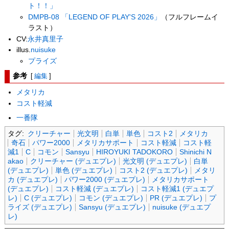
ト！！」
DMPB-08 「LEGEND OF PLAY'S 2026」
（フルフレームイ
ラスト）
CV:
永井真里子
illus.
nuisuke
プライズ
参考
[
編集
]
メタリカ
コスト軽減
一番隊
タグ:
クリーチャー
光文明
白単
単色
コスト2
メタリカ
奇石
パワー2000
メタリカサポート
コスト軽減
コスト軽
減1
C
コモン
Sansyu
HIROYUKI TADOKORO
Shinichi N
akao
クリーチャー (デュエプレ)
光文明 (デュエプレ)
白単
(デュエプレ)
単色 (デュエプレ)
コスト2 (デュエプレ)
メタリ
カ (デュエプレ)
パワー2000 (デュエプレ)
メタリカサポート
(デュエプレ)
コスト軽減 (デュエプレ)
コスト軽減1 (デュエプ
レ)
C (デュエプレ)
コモン (デュエプレ)
PR (デュエプレ)
プ
ライズ (デュエプレ)
Sansyu (デュエプレ)
nuisuke (デュエプ
レ)