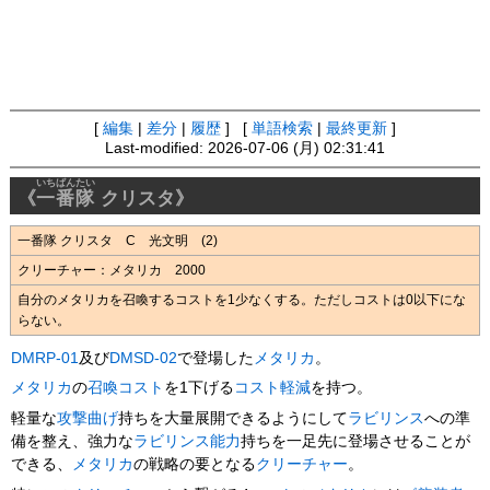
[
編集
|
差分
|
履歴
] [
単語検索
|
最終更新
]
Last-modified: 2026-07-06 (月) 02:31:41
いちばんたい
《
一番隊
クリスタ》
一番隊 クリスタ C 光文明 (2)
クリーチャー：メタリカ 2000
自分のメタリカを召喚するコストを1少なくする。ただしコストは0以下にな
らない。
DMRP-01
及び
DMSD-02
で登場した
メタリカ
。
メタリカ
の
召喚コスト
を1下げる
コスト軽減
を持つ。
軽量な
攻撃曲げ
持ちを大量展開できるようにして
ラビリンス
への準
備を整え、強力な
ラビリンス
能力
持ちを一足先に登場させることが
できる、
メタリカ
の戦略の要となる
クリーチャー
。