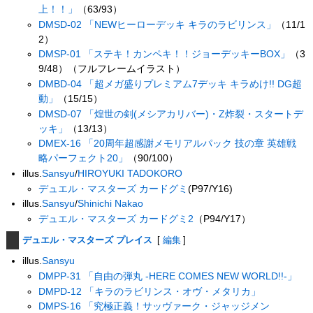
上！！」
（63/93）
DMSD-02 「NEWヒーローデッキ キラのラビリンス」
（11/1
2）
DMSP-01 「ステキ！カンペキ！！ジョーデッキーBOX」
（3
9/48）（フルフレームイラスト）
DMBD-04 「超メガ盛りプレミアム7デッキ キラめけ!! DG超
動」
（15/15）
DMSD-07 「煌世の剣(メシアカリバー)・Z炸裂・スタートデ
ッキ」
（13/13）
DMEX-16 「20周年超感謝メモリアルパック 技の章 英雄戦
略パーフェクト20」
（90/100）
illus.
Sansyu
/
HIROYUKI TADOKORO
デュエル・マスターズ カードグミ
(P97/Y16)
illus.
Sansyu
/
Shinichi Nakao
デュエル・マスターズ カードグミ2
（P94/Y17）
デュエル・マスターズ プレイス
[
編集
]
illus.
Sansyu
DMPP-31 「自由の弾丸 -HERE COMES NEW WORLD!!-」
DMPD-12 「キラのラビリンス・オヴ・メタリカ」
DMPS-16 「究極正義！サッヴァーク・ジャッジメン