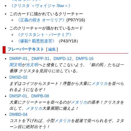
《クリスタ ＜ヴォイジャ.Star＞》
このカードに描かれているクリーチャー
《正義の煌き オーリリア》
(P97/Y16)
このクリーチャーが描かれているカード
《クリスタント・バーナミア》
《爆殺!! 覇悪怒楽苦》
（P43/Y18）
フレーバーテキスト
[
編集
]
DMRP-01
、
DMPP-31
、
DMPD-12
、
DMPS-16
闇文明
が
光文明
へと侵食してこないよう、「銀の民」たちは一
番隊 クリスタを見回りに出している。
DMSD-02
まずはコイツからスタート！序盤から大量に
メタリカ
を並べら
れるようになるぞ！
DMSP-01
、
DMPB-08
大量にクリーチャーを並べるのが
メタリカ
の基本！クリスタを
出して、
メタリカ
大量展開に備えよ！
DMBD-04
コストを下げれば、小型
メタリカ
を超速で並べられるぞ。２タ
ーン目に絶対出そう！