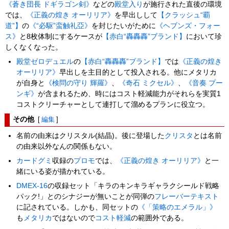
《蒼き団長 ドギラゴン剣》
などの
殿堂入り
が施行された直後の環境
では、
《正義の煌き オーリリア》
を早出しして
【クラッシュ“覇
道”】
の
《“必駆”蛮触礼亞》
を封じたいがために
《ヘブンズ・フォー
ス》
と8枚体制にするケースが
【赤白“轟轟轟”ブランド】
において珍
しくなくなった。
殿堂ゼロデュエル
の
【赤白“轟轟轟”ブランド】
では
《正義の煌き
オーリリア》
早出しを主目的として投入される。他にメタリカ
が自身と
《検問の守り 輝羅》
、
《奇石 ミクセル》
、
《音奏 プー
ンギ》
が含まれるため、時にはコスト軽減能力がそれらを実質1
コストクリーチャーとして連打して溜めるプランに役立つ。
その他
[
編集
]
名前の由来はクリスタル(結晶)。後に登場した
クリスタ
とは名前
の由来以外なんの関係もない。
カードグミ
収録の
プロモ
では、
《正義の煌き オーリリア》
と一
緒にいる姿が描かれている。
DMEX-16
の収録セット「キラのキンキラギャラクシールド戦略
パック!」とのシナジーが無いことが同弾の
フレーバーテキスト
に記されている。しかも、同セットの
《「策略のエメラル」》
も
メタリカ
ではないので
コスト軽減
の範囲外である。