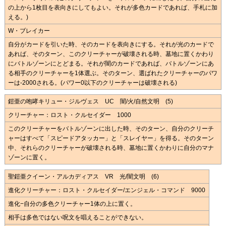
の上から1枚目を表向きにしてもよい。それが多色カードであれば、手札に加
える。)
W・ブレイカー
自分がカードを引いた時、そのカードを表向きにする。それが光のカードで
あれば、そのターン、このクリーチャーが破壊される時、墓地に置くかわり
にバトルゾーンにとどまる。それが闇のカードであれば、バトルゾーンにあ
る相手のクリーチャーを1体選ぶ。そのターン、選ばれたクリーチャーのパワ
ーは-2000される。(パワー0以下のクリーチャーは破壊される)
鎧亜の咆哮キリュー・ジルヴェス UC 闇/火/自然文明 (5)
クリーチャー：ロスト・クルセイダー 1000
このクリーチャーをバトルゾーンに出した時、そのターン、自分のクリーチ
ャーはすべて「スピードアタッカー」と「スレイヤー」を得る。そのターン
中、それらのクリーチャーが破壊される時、墓地に置くかわりに自分のマナ
ゾーンに置く。
聖鎧亜クイーン・アルカディアス VR 光/闇文明 (6)
進化クリーチャー：ロスト・クルセイダー/エンジェル・コマンド 9000
進化−自分の多色クリーチャー1体の上に置く。
相手は多色ではない呪文を唱えることができない。