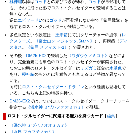
極神編
以降は
ゴッド
との結びつきが薄れ、
ゴッド
が再登場して
も、それに沿った形でロスト・クルセイダーが登場することは
無くなった。
逆に
エピソード1
では
ゴッド
が再登場しない中で「鎧亜戦隊」を
冠するロスト・クルセイダーが登場している。
多色限定という設定は、
王来篇
にて別クリーチャーの憑依（
レ
クスターズ
。
《富士山ン ＜ジャック.Star＞》
）、再構築（
ディ
スタス
。
《鎧亜 メフィスト-1》
）で覆された。
その後、
DM25-EX2
で登場した
《ワダウケノミコト》
などによ
り、完全新規にも単色のロスト・クルセイダーが解禁された。
なおこの時のロスト・クルセイダーは
ミズガミ
複合の
水
単色
で
あり、
極神編
のものとは別種族とも言えるほど特徴が異なって
いる。
同時に
ロスト・クルセイダー・ドラゴン
という種族も登場して
いる。こちらも上記の特徴を持つ。
DM26-EX2
では、ついにロスト・クルセイダー・クリーチャーを
指定する
《瀑水神 ミヅハノオオミカミ》
が登場。
ロスト・クルセイダーに関連する能力を持つカード
[
編集
]
《瀑水神 ミヅハノオオミカミ》
《水蜃 フカフチノカミ》