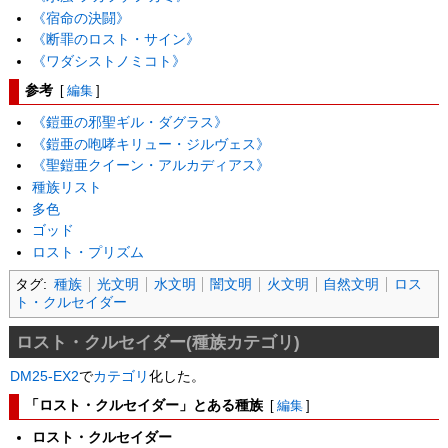
《宿命の決闘》
《断罪のロスト・サイン》
《ワダシストノミコト》
参考
[
編集
]
《鎧亜の邪聖ギル・ダグラス》
《鎧亜の咆哮キリュー・ジルヴェス》
《聖鎧亜クイーン・アルカディアス》
種族リスト
多色
ゴッド
ロスト・プリズム
タグ:
種族
光文明
水文明
闇文明
火文明
自然文明
ロス
ト・クルセイダー
ロスト・クルセイダー(種族カテゴリ)
DM25-EX2
で
カテゴリ
化した。
「ロスト・クルセイダー」とある種族
[
編集
]
ロスト・クルセイダー