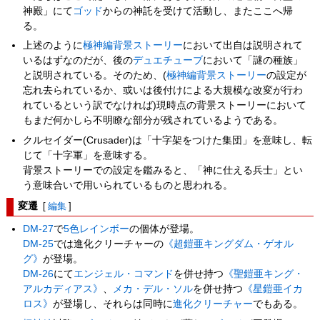
神殿」にて
ゴッド
からの神託を受けて活動し、またここへ帰
る。
上述のように
極神編背景ストーリー
において出自は説明されて
いるはずなのだが、後の
デュエチューブ
において「謎の種族」
と説明されている。そのため、(
極神編背景ストーリー
の設定が
忘れ去られているか、或いは後付けによる大規模な改変が行わ
れているという訳でなければ)現時点の背景ストーリーにおいて
もまだ何かしら不明瞭な部分が残されているようである。
クルセイダー(Crusader)は「十字架をつけた集団」を意味し、転
じて「十字軍」を意味する。
背景ストーリーでの設定を鑑みると、「神に仕える兵士」とい
う意味合いで用いられているものと思われる。
変遷
[
編集
]
DM-27
で
5色レインボー
の個体が登場。
DM-25
では進化クリーチャーの
《超鎧亜キングダム・ゲオル
グ》
が登場。
DM-26
にて
エンジェル・コマンド
を併せ持つ
《聖鎧亜キング・
アルカディアス》
、
メカ・デル・ソル
を併せ持つ
《星鎧亜イカ
ロス》
が登場し、それらは同時に
進化クリーチャー
でもある。