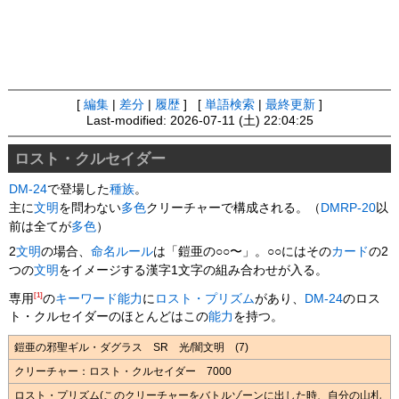
[
編集
|
差分
|
履歴
] [
単語検索
|
最終更新
]
Last-modified: 2026-07-11 (土) 22:04:25
ロスト・クルセイダー
DM-24
で登場した
種族
。
主に
文明
を問わない
多色
クリーチャーで構成される。（
DMRP-20
以
前は全てが
多色
）
2
文明
の場合、
命名ルール
は「鎧亜の○○〜」。○○にはその
カード
の2
つの
文明
をイメージする漢字1文字の組み合わせが入る。
[1]
専用
の
キーワード能力
に
ロスト・プリズム
があり、
DM-24
のロス
ト・クルセイダーのほとんどはこの
能力
を持つ。
鎧亜の邪聖ギル・ダグラス SR 光/闇文明 (7)
クリーチャー：ロスト・クルセイダー 7000
ロスト・プリズム(このクリーチャーをバトルゾーンに出した時、自分の山札