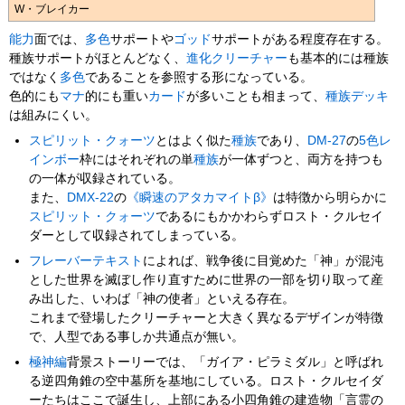
W・ブレイカー
能力
面では、
多色
サポートや
ゴッド
サポートがある程度存在する。
種族サポートがほとんどなく、
進化クリーチャー
も基本的には種族
ではなく
多色
であることを参照する形になっている。
色的にも
マナ
的にも重い
カード
が多いことも相まって、
種族デッキ
は組みにくい。
スピリット・クォーツ
とはよく似た
種族
であり、
DM-27
の
5色レ
インボー
枠にはそれぞれの単
種族
が一体ずつと、両方を持つも
の一体が収録されている。
また、
DMX-22
の
《瞬速のアタカマイトβ》
は特徴から明らかに
スピリット・クォーツ
であるにもかかわらずロスト・クルセイ
ダーとして収録されてしまっている。
フレーバーテキスト
によれば、戦争後に目覚めた「神」が混沌
とした世界を滅ぼし作り直すために世界の一部を切り取って産
み出した、いわば「神の使者」といえる存在。
これまで登場したクリーチャーと大きく異なるデザインが特徴
で、人型である事しか共通点が無い。
極神編
背景ストーリーでは、「ガイア・ピラミダル」と呼ばれ
る逆四角錐の空中墓所を基地にしている。ロスト・クルセイダ
ーたちはここで誕生し、上部にある小四角錐の建造物「言霊の