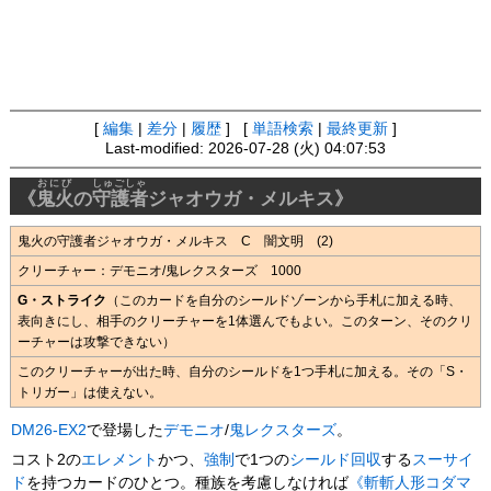
[
編集
|
差分
|
履歴
] [
単語検索
|
最終更新
]
Last-modified: 2026-07-28 (火) 04:07:53
おにび
しゅごしゃ
《
鬼火
の
守護者
ジャオウガ・メルキス》
鬼火の守護者ジャオウガ・メルキス C 闇文明 (2)
クリーチャー：デモニオ/鬼レクスターズ 1000
G・ストライク
（このカードを自分のシールドゾーンから手札に加える時、
表向きにし、相手のクリーチャーを1体選んでもよい。このターン、そのクリ
ーチャーは攻撃できない）
このクリーチャーが出た時、自分のシールドを1つ手札に加える。その「S・
トリガー」は使えない。
DM26-EX2
で登場した
デモニオ
/
鬼レクスターズ
。
コスト2の
エレメント
かつ、
強制
で1つの
シールド回収
する
スーサイ
ド
を持つカードのひとつ。種族を考慮しなければ
《斬斬人形コダマ