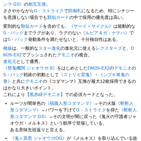
ンマ GS》
の
相互互換
。
ささやかながら
G・ストライク
で
防御札
になるため、特にシナジー
を意識しない場合でも
類似カード
の中で採用の優先度は高い。
変則的な
類似カード
を含めても、
《サーイ＝サイクル》
は能動的な
S・バック
までラグがあり、ラグのない
《ルピア＆ガ：ナテハ》
で
は
S・バック
発動条件を満たせないと、十分独自性はある。
種族
は、一般的な
スター進化
の進化元に使える
レクスターズ
と、
D
M26-EX2
でプッシュされた
デモニオ
の複合。
進化元
として優秀。
《禁鬼機関 ジャオウガ-8》
をはじめとした
DM26-EX2
の
デモニオ
の
S・バック
戦術の初動として
《ストリエ雷鬼》
・
《シブキ将鬼の
巻》
と共に
デモニオ
の《コダマンマ》互換が最大12枚採用できるの
はかなり大きいポイント。
これにより
【黒赤緑デモニオ】
での必須カードとなった。
ルーツが闇単色の
《福腹人形コダマンマ》
→その火版
《斬斬人
形コダマンマ》
→パワーを下げて
G・ストライク
を得た
《斬斬人
形コダマンマ GS》
→その文明が闇に戻った《鬼火の守護者ジャ
オウガ・メルキス》という順序で登場している。
ある意味先祖返りと言える。
《鬼ヶ英悪 ジャオウガOG》
が《メルキス》を取り込んでいる故