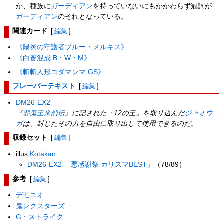
か、種族に
ガーディアン
を持っていないにもかかわらず冠詞が
ガーディアン
のそれとなっている。
関連カード
[
編集
]
《陽炎の守護者ブルー・メルキス》
《白蒼混成 B・W・M》
《斬斬人形コダマンマ GS》
フレーバーテキスト
[
編集
]
DM26-EX2
『
邪鬼王来烈伝
』に記された「12の王」を取り込んだ
ジャオウ
ガ
は、封じたその力を自由に取り出して使用できるのだ。
収録セット
[
編集
]
illus.
Kotakan
DM26-EX2 「悪感謝祭 カリスマBEST」
（78/89）
参考
[
編集
]
デモニオ
鬼レクスターズ
G・ストライク