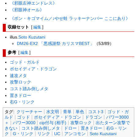
《邪眼左神エンドレス》
《邪眼神オール》
《ボン・キゴマイム／♪やせ蛙 ラッキーナンバー ここにあり》
収録セット
[
編集
]
illus.
Soto Kuzutani
DM26-EX2 「悪感謝祭 カリスマBEST」
（53/89）
参考
[
編集
]
ゴッド・ガルド
ポセイディア・ドラゴン
速攻メタ
攻撃ロック
コスト踏み倒しメタ
置きドロー
右G・リンク
タグ:
クリーチャー
水文明
青単
単色
コスト3
ゴッド・ガ
ルド
ゴッド
ポセイディア・ドラゴン
ドラゴン
パワー3000
＋
パワー3000
cip付与 (相手)
攻撃ロック
出たターン攻撃で
きない
コスト踏み倒しメタ
ドロー
置きドロー
右G・リン
ク
G・リンク
リンク
UC
アンコモン
Soto Kuzutani