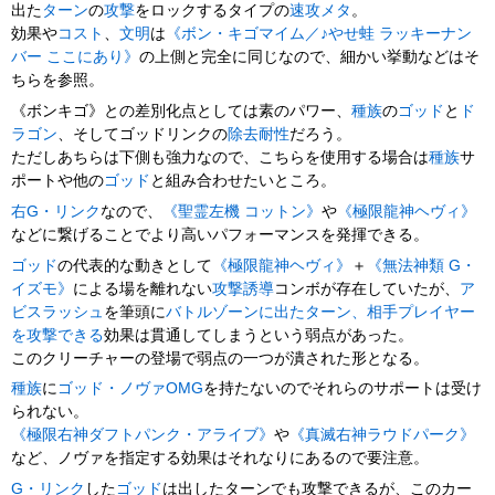
出た
ターン
の
攻撃
をロックするタイプの
速攻メタ
。
効果や
コスト
、
文明
は
《ボン・キゴマイム／♪やせ蛙 ラッキーナン
バー ここにあり》
の上側と完全に同じなので、細かい挙動などはそ
ちらを参照。
《ボンキゴ》との差別化点としては素のパワー、
種族
の
ゴッド
と
ド
ラゴン
、そしてゴッドリンクの
除去耐性
だろう。
ただしあちらは下側も強力なので、こちらを使用する場合は
種族
サ
ポートや他の
ゴッド
と組み合わせたいところ。
右G・リンク
なので、
《聖霊左機 コットン》
や
《極限龍神ヘヴィ》
などに繋げることでより高いパフォーマンスを発揮できる。
ゴッド
の代表的な動きとして
《極限龍神ヘヴィ》
＋
《無法神類 G・
イズモ》
による場を離れない
攻撃誘導
コンボが存在していたが、
ア
ビスラッシュ
を筆頭に
バトルゾーンに出たターン、相手プレイヤー
を攻撃できる
効果は貫通してしまうという弱点があった。
このクリーチャーの登場で弱点の一つが潰された形となる。
種族
に
ゴッド・ノヴァOMG
を持たないのでそれらのサポートは受け
られない。
《極限右神ダフトパンク・アライブ》
や
《真滅右神ラウドパーク》
など、ノヴァを指定する効果はそれなりにあるので要注意。
G・リンク
した
ゴッド
は出したターンでも攻撃できるが、このカー