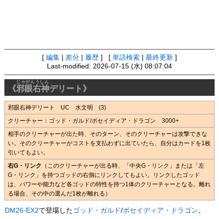
[
編集
|
差分
|
履歴
] [
単語検索
|
最終更新
]
Last-modified: 2026-07-15 (水) 08:07:04
じゃがんうしん
《
邪眼右神
デリート》
邪眼右神デリート UC 水文明 (3)
クリーチャー：ゴッド・ガルド/ポセイディア・ドラゴン 3000+
相手のクリーチャーが出た時、そのターン、そのクリーチャーは攻撃できな
い。そのクリーチャーがコストを支払わずに出ていたら、自分はカードを1枚
引いてもよい。
右G・リンク
（このクリーチャーが出る時、「中央G・リンク」または「左
G・リンク」を持つゴッドの右側にリンクしてもよい。リンクしたゴッド
は、パワーや能力など各ゴッドの特性を持つ1体のクリーチャーとなる。離れ
る場合、その中の選んだ1枚が離れる）
DM26-EX2
で登場した
ゴッド・ガルド
/
ポセイディア・ドラゴン
。