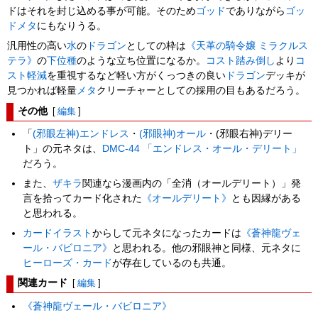
ドはそれを封じ込める事が可能。そのため
ゴッド
でありながら
ゴッ
ド
メタ
にもなりうる。
汎用性の高い
水
の
ドラゴン
としての枠は
《天革の騎令嬢 ミラクルス
テラ》
の
下位種
のような立ち位置になるか。
コスト踏み倒し
より
コ
スト軽減
を重視するなど軽い方がくっつきの良い
ドラゴン
デッキが
見つかれば軽量
メタ
クリーチャーとしての採用の目もあるだろう。
その他
[
編集
]
「
(邪眼左神)エンドレス
・
(邪眼神)オール
・(邪眼右神)デリー
ト」の元ネタは、
DMC-44 「エンドレス・オール・デリート」
だろう。
また、
ザキラ
関連なら漫画内の「全消（オールデリート）」発
言を拾ってカード化された
《オールデリート》
とも因縁がある
と思われる。
カードイラスト
からして元ネタになったカードは
《蒼神龍ヴェ
ール・バビロニア》
と思われる。他の邪眼神と同様、元ネタに
ヒーローズ・カード
が存在しているのも共通。
関連カード
[
編集
]
《蒼神龍ヴェール・バビロニア》