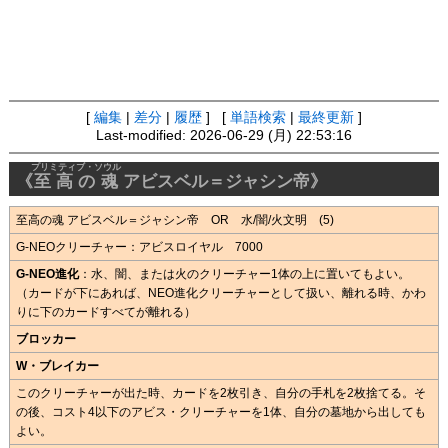
[
編集
|
差分
|
履歴
] [
単語検索
|
最終更新
]
Last-modified: 2026-06-29 (月) 22:53:16
プリミティブ・ソウル
《
至高の魂
アビスベル＝ジャシン帝》
至高の魂 アビスベル＝ジャシン帝 OR 水/闇/火文明 (5)
G-NEOクリーチャー：アビスロイヤル 7000
G-NEO進化
：水、闇、または火のクリーチャー1体の上に置いてもよい。
（カードが下にあれば、NEO進化クリーチャーとして扱い、離れる時、かわ
りに下のカードすべてが離れる）
ブロッカー
W・ブレイカー
このクリーチャーが出た時、カードを2枚引き、自分の手札を2枚捨てる。そ
の後、コスト4以下のアビス・クリーチャーを1体、自分の墓地から出しても
よい。