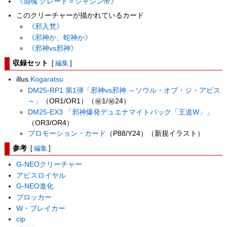
《淵魂 グレート＝ジャシン帝》
このクリーチャーが描かれているカード
《邪入梵》
《邪神か、蛇神か》
《邪神vs邪神》
収録セット
[
編集
]
illus.
Kogaratsu
DM25-RP1 第1弾「邪神vs邪神 ～ソウル・オブ・ジ・アビス
～」
（OR1/OR1）（㊙1/㊙24）
DM25-EX3 「邪神爆発デュエナマイトパック「王道W」」
（OR3/OR4）
プロモーション・カード
（P88/Y24）（新規イラスト）
参考
[
編集
]
G-NEOクリーチャー
アビスロイヤル
G-NEO進化
ブロッカー
W・ブレイカー
cip