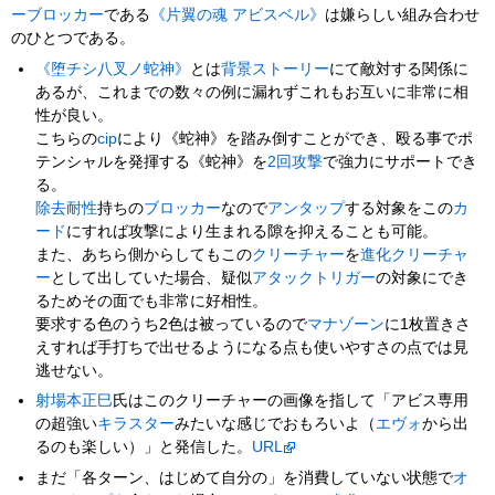
ー
ブロッカー
である
《片翼の魂 アビスベル》
は嫌らしい組み合わせ
のひとつである。
《堕チシ八叉ノ蛇神》
とは
背景ストーリー
にて敵対する関係に
あるが、これまでの数々の例に漏れずこれもお互いに非常に相
性が良い。
こちらの
cip
により《蛇神》を踏み倒すことができ、殴る事でポ
テンシャルを発揮する《蛇神》を
2回攻撃
で強力にサポートでき
る。
除去
耐性
持ちの
ブロッカー
なので
アンタップ
する対象をこの
カ
ード
にすれば攻撃により生まれる隙を抑えることも可能。
また、あちら側からしてもこの
クリーチャー
を
進化クリーチャ
ー
として出していた場合、疑似
アタックトリガー
の対象にでき
るためその面でも非常に好相性。
要求する色のうち2色は被っているので
マナゾーン
に1枚置きさ
えすれば手打ちで出せるようになる点も使いやすさの点では見
逃せない。
射場本正巳
氏はこのクリーチャーの画像を指して「アビス専用
の超強い
キラスター
みたいな感じでおもろいよ（
エヴォ
から出
るのも楽しい）」と発信した。
URL
まだ「各ターン、はじめて自分の」を消費していない状態で
オ