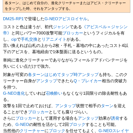
各ターン、はじめて自分の、進化クリーチャーまたはアビス・クリーチャー
をタップした時、それをアンタップする。
DM25-RP1
で登場した
G-NEO
アビスロイヤル
。
コストと色は違うが、初代
ジャシン
である
《アビスベル＝ジャシン
帝》
と同じパワー7000攻撃可能
ブロッカー
というフィジカルを有
し、
cip
で
手札交換
と
リアニメイト
がある。
言い換えれば山札の上から2枚・手札・墓地の中にあったコスト4以
下のアビスを、墓地経由で1体盤面に送るというもの。
単純に進化クリーチャーでありながらフィールドアドバンテージを
失いにくい点だけで強力。
対象が可変の
各ターンはじめてタップ時アンタップ
も持ち、このク
リーチャー自身が
アンタップ
できたら
Q・ブレイカー
相当の突破力
を持つ。
G-NEO進化
していれば
召喚酔い
もなくなり1回限りの除去耐性もあ
る。
攻撃を1回で止めておけば、
アンタップ
状態で相手の
ターン
を迎え
ることができ
ブロッカー
としても腐りづらい。
さらに
ブロッカー
として運用する場合も
アンタップ
効果が
誘発
する
ため、
G-NEO
の耐性を活かして2回
ブロック
することも可能。
当然他の
クリーチャー
に
ブロック
を任せてもよく、
G-NEO
スレイヤ