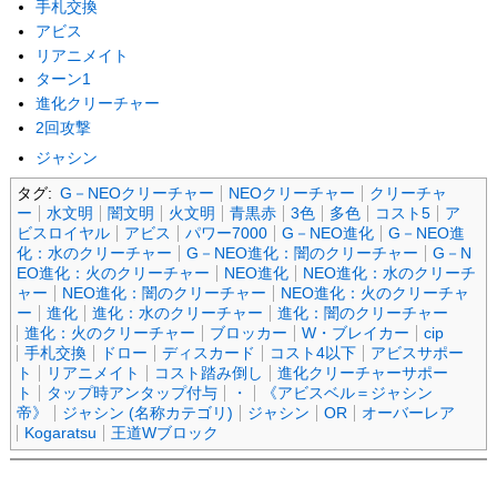
手札交換
アビス
リアニメイト
ターン1
進化クリーチャー
2回攻撃
ジャシン
タグ:
G－NEOクリーチャー
NEOクリーチャー
クリーチャ
ー
水文明
闇文明
火文明
青黒赤
3色
多色
コスト5
ア
ビスロイヤル
アビス
パワー7000
G－NEO進化
G－NEO進
化：水のクリーチャー
G－NEO進化：闇のクリーチャー
G－N
EO進化：火のクリーチャー
NEO進化
NEO進化：水のクリーチ
ャー
NEO進化：闇のクリーチャー
NEO進化：火のクリーチャ
ー
進化
進化：水のクリーチャー
進化：闇のクリーチャー
進化：火のクリーチャー
ブロッカー
W・ブレイカー
cip
手札交換
ドロー
ディスカード
コスト4以下
アビスサポー
ト
リアニメイト
コスト踏み倒し
進化クリーチャーサポー
ト
タップ時アンタップ付与
・
《アビスベル＝ジャシン
帝》
ジャシン (名称カテゴリ)
ジャシン
OR
オーバーレア
Kogaratsu
王道Wブロック