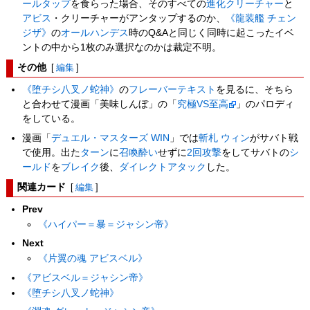
ールタップ
を食らった場合、そのすべての
進化クリーチャー
と
アビス
・クリーチャーがアンタップするのか、
《龍装艦 チェン
ジザ》
の
オールハンデス
時のQ&Aと同じく同時に起こったイベ
ントの中から1枚のみ選択なのかは裁定不明。
その他
[
編集
]
《堕チシ八叉ノ蛇神》
の
フレーバーテキスト
を見るに、そちら
と合わせて漫画「美味しんぼ」の「
究極VS至高
」のパロディ
をしている。
漫画「
デュエル・マスターズ WIN
」では
斬札 ウィン
がサバト戦
で使用。出た
ターン
に
召喚酔い
せずに
2回攻撃
をしてサバトの
シ
ールド
を
ブレイク
後、
ダイレクトアタック
した。
関連カード
[
編集
]
Prev
《ハイパー＝暴＝ジャシン帝》
Next
《片翼の魂 アビスベル》
《アビスベル＝ジャシン帝》
《堕チシ八叉ノ蛇神》