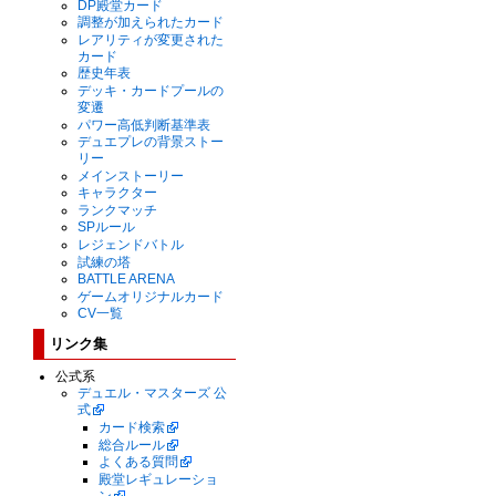
DP殿堂カード
調整が加えられたカード
レアリティが変更された
カード
歴史年表
デッキ・カードプールの
変遷
パワー高低判断基準表
デュエプレの背景ストー
リー
メインストーリー
キャラクター
ランクマッチ
SPルール
レジェンドバトル
試練の塔
BATTLE ARENA
ゲームオリジナルカード
CV一覧
リンク集
公式系
デュエル・マスターズ 公
式
カード検索
総合ルール
よくある質問
殿堂レギュレーショ
ン