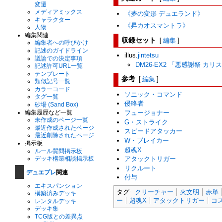
変遷
メディアミックス
《夢の変形 デュエランド》
キャラクター
《昇カオスマントラ》
人物
編集関連
収録セット
[
編集
]
編集者への呼びかけ
記述のガイドライン
illus.
jintetsu
議論での決定事項
DM26-EX2 「悪感謝祭 カリ
記述許可URL一覧
テンプレート
参考
[
編集
]
類似記号一覧
カラーコード
ソニック・コマンド
タグ一覧
侵略者
砂場 (Sand Box)
編集履歴など一覧
フュージョナー
未作成のページ一覧
G・ストライク
最近作成されたページ
スピードアタッカー
最近削除されたページ
W・ブレイカー
掲示板
超魂X
ルール質問掲示板
デッキ構築相談掲示板
アタックトリガー
リクルート
デュエプレ
関連
付与
エキスパンション
タグ:
クリーチャー
火文明
赤単
構築済みデッキ
ー
超魂X
アタックトリガー
コ
レンタルデッキ
デッキ集
TCG版との差異点