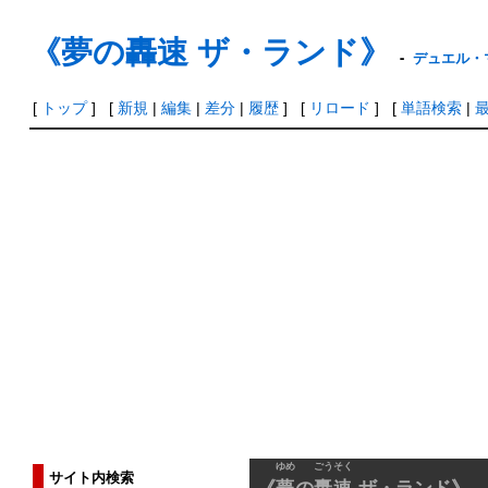
《夢の轟速 ザ・ランド》
-
デュエル・マ
[
トップ
] [
新規
|
編集
|
差分
|
履歴
] [
リロード
] [
単語検索
|
ゆめ
ごうそく
サイト内検索
《
夢
の
轟速
ザ・ランド》