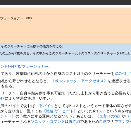
フュージョナー 8000
、そのクリーチャーにも以下の能力を与える）
札の上から2枚を見る。その中からこのクリーチャー以下のコストのクリーチャーを1体出
。
マンド
/
侵略者
/
フュージョナー
。
ー
であり、攻撃時に山札の上から自身のコスト以下のクリーチャーを
踏み倒し
山札から呼び出せるとなると、
《ボルシャック・アークゼオス》
を連想させる
分もある。
クリーチャー自身を踏み倒す事も可能で（ただし山札から引き当てる必要あり
侵略
により容易に実現しやすい。
従来のバイクであれば、
下バイク
としては5コストというカード単体の重さが
トから走り出し、重くても
《絶速 ザ・ヒート》
といった4コストという点を考
ンチャー》
の下敷きにする運用となるだろう。あるいは、
《鬼寄せの術》
や
《
フィーチャーされる
ソニック・コマンド
は
青赤緑
であるため
自然
マナで
マナブ