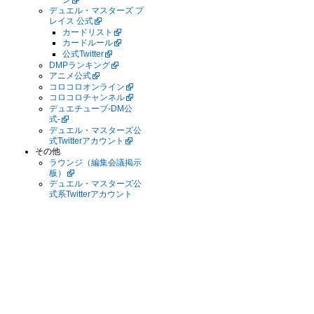
デュエル・マスターズ プ
レイス 公式
カードリスト
カードルール
公式Twitter
DMPランキング
アニメ公式
コロコロオンライン
コロコロチャンネル
デュエチューブ-DM公
式-
デュエル・マスターズ公
式Twitterアカウント
その他
ラウンジ（編集会議掲示
板）
デュエル・マスターズ公
式系Twitterアカウント