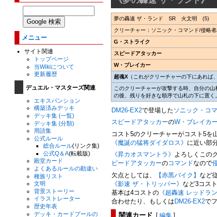
夢の轟速 ザ・ランド SR 火文明 (5)
クリーチャー：ソニック・コマンド/侵略者/
メニュー
G・ストライク
サイト関連
スピードアタッカー
トップページ
W・ブレイカー
当Wikiについて
更新履歴
超魂X
（これがクリーチャーの下にあれば
デュエル・マスターズ関連
このクリーチャーが攻撃する時、自分の山
の後、残りを好きな順序で山札の下に置く
エキスパンション
構築済みデッキ
DM26-EX2
で登場した
ソニック・コ
デッキ集 (一覧)
スピードアタッカー
の
W・ブレイカ
デッキ集 (分類)
用語集
コスト5のクリーチャーがコスト5を
公式ルール
《魔誕の猛将ダイダロス》
に近い部
総合ルール
(リンク集)
公式Q＆A
(転載版)
《昇カオスマントラ》
よろしくこの
殿堂カード
ピードアタッカー
の
コマンド
なので
よくあるルールの勘違い
欠点としては、
【赤黒バイク】
など
種族リスト
《影速 ザ・トリッパー》
など3コス
文明
背景ストーリー
基本は4コストの
《超轟速 レッドラ
イラストレーター
合わせたり、もしくは
DM26-EX2
で
歴史年表
関連カード
[
編集
]
デッキ・カードプールの