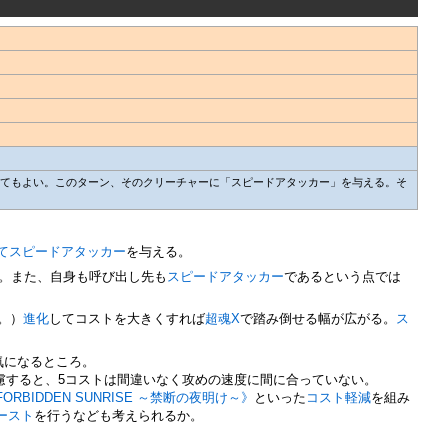
してもよい。このターン、そのクリーチャーに「スピードアタッカー」を与える。そ
て
スピードアタッカー
を与える。
。また、自身も呼び出し先も
スピードアタッカー
であるという点では
。）
進化
してコストを大きくすれば
超魂X
で踏み倒せる幅が広がる。
ス
気になるところ。
慮すると、5コストは間違いなく攻めの速度に間に合っていない。
FORBIDDEN SUNRISE ～禁断の夜明け～》
といった
コスト軽減
を組み
ースト
を行うなども考えられるか。