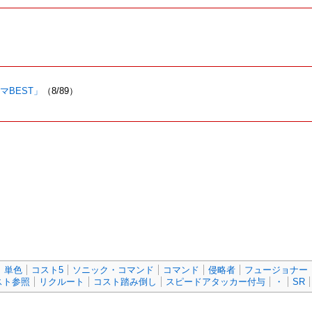
スマBEST」
（8/89）
単色
コスト5
ソニック・コマンド
コマンド
侵略者
フュージョナー
スト参照
リクルート
コスト踏み倒し
スピードアタッカー付与
・
SR