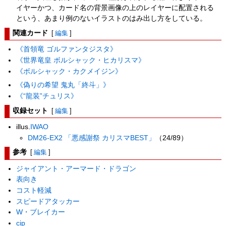
イヤーかつ、カード名の背景画像の上のレイヤーに配置される
という、あまり例のないイラストのはみ出し方をしている。
関連カード
[
編集
]
《首領竜 ゴルファンタジスタ》
《世界竜皇 ボルシャック・ヒカリスマ》
《ボルシャック・カクメイジン》
《偽りの希望 鬼丸「終斗」》
《“龍装”チュリス》
収録セット
[
編集
]
illus.
IWAO
DM26-EX2 「悪感謝祭 カリスマBEST」
（24/89）
参考
[
編集
]
ジャイアント・アーマード・ドラゴン
表向き
コスト軽減
スピードアタッカー
W・ブレイカー
cip