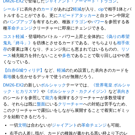
DM26-EX2
で登場した
ジャイアント・アーマード・ドラゴン
。
シールド
に表向きの
カード
があれば2
軽減
が入り、
cip
で相手1体とバ
トルすることができる。更に
スピードアタッカー
と自ターン中限定
の
パンプアップ
を有するため、種族
ドラゴン
や
パワー
を参照する各
種
革命チェンジ
クリーチャーに即座にチェンジできる。
コスト軽減
・登場時のバトル・パワー上昇と全体的に
《偽りの希望
鬼丸「終斗」》
を彷彿とさせるカードである。そちらよりも
相手依
存
の要素は薄くなり、チェンジ先にも恵まれてはいるものの、
リソ
ース
補充能力を持たないことや
多色
であることで取り回しはやや悪
くなっている。
【白赤G城ウィリデ】
など、
軽減
のため設置した表向きのカードを
着地
後も生かせるデッキで使うのが無難だろう。
DM26-EX2
の新しい
ボルシャック
テーマでは、
《世界竜皇 ボルシャ
ック・ヒカリスマ》
や
《ボルシャック・カクメイジン》
など
表向き
のシールドを参照して
能力
を発揮するクリーチャーが多数登場す
る。それらは既に
盤面
にいる
クリーチャー
への対処は苦手なため、
このクリーチャーで露払いをしながら展開することで着実にギミッ
クを始動できるだろう。
一切
文明
は合わないが
ジャイアント
の
革命チェンジ
も可能。
右手の人差し指が、カードの種族が書かれる黒い枠より下のレ