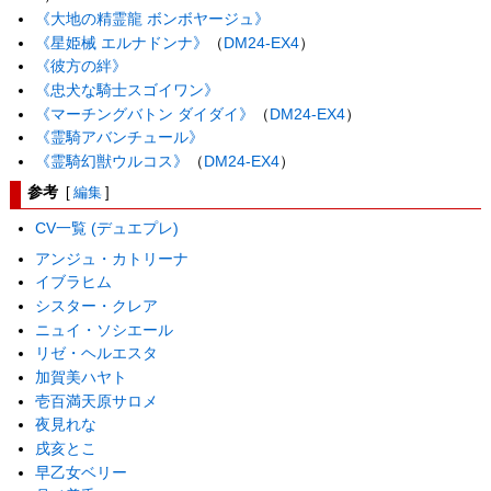
《大地の精霊龍 ボンボヤージュ》
《星姫械 エルナドンナ》
（
DM24-EX4
）
《彼方の絆》
《忠犬な騎士スゴイワン》
《マーチングバトン ダイダイ》
（
DM24-EX4
）
《霊騎アバンチュール》
《霊騎幻獣ウルコス》
（
DM24-EX4
）
参考
[
編集
]
CV一覧 (デュエプレ)
アンジュ・カトリーナ
イブラヒム
シスター・クレア
ニュイ・ソシエール
リゼ・ヘルエスタ
加賀美ハヤト
壱百満天原サロメ
夜見れな
戌亥とこ
早乙女ベリー