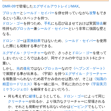
DMR-09
で登場した
エグザイル
アウトレイジMAX
。
ブロッカー
と
シールド・セイバー
を併せ持っていながら
攻撃
もでき
るという高いスペックを持つ。
ドロン・ゴー
を持つため、
手札
にも忍び込ませておけば実質
除去
耐
性持ちの
ブロッカー
兼
シールド・セイバー
という非常に強固な壁と
なる。
ドロン・ゴー
は
置換効果
ではないため、
シールド・セイバー
を使用
した際にも発動する事ができる。
エグザイル・クリーチャー
なので、さっさと
ドロン・ゴー
を使って
しまいたいところではあるが、同サイクルの中ではコスト6と少々
重い。
しかし、
光
の
進化
ではない
ブロッカー
なので
《ヘブンズ・ゲート》
で展開する事が出来る。《宇宙》を持つ
エグザイル・クリーチャー
を複数並べられないため若干かみ合わせは悪いが、そこは
《知識の
精霊ロードリエス》
等を一緒に並べ、手札に次のニケや
《宇宙美刃
ミケランジェロ》
を確保するとよいだろう。
何も考えずに
破壊
しようとしても、
ドロン・ゴー
によって同じ
クリーチャー
が出るか、より強力なクリーチャーに登場される
か、それとも発動せず何も出ないのかは
ピーピング
でもしてい