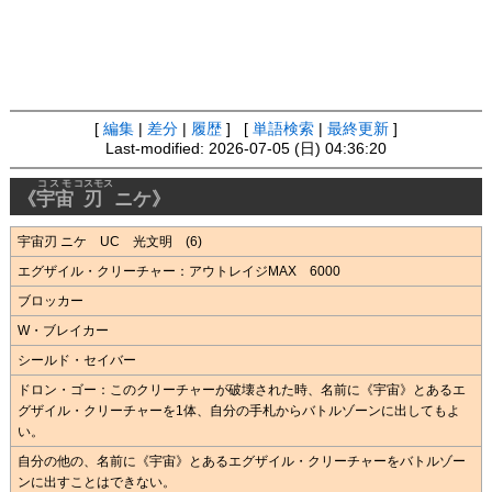
[
編集
|
差分
|
履歴
] [
単語検索
|
最終更新
]
Last-modified: 2026-07-05 (日) 04:36:20
コスモ
コスモス
《
宇宙
刃
ニケ》
宇宙刃 ニケ UC 光文明 (6)
エグザイル・クリーチャー：アウトレイジMAX 6000
ブロッカー
W・ブレイカー
シールド・セイバー
ドロン・ゴー：このクリーチャーが破壊された時、名前に《宇宙》とあるエ
グザイル・クリーチャーを1体、自分の手札からバトルゾーンに出してもよ
い。
自分の他の、名前に《宇宙》とあるエグザイル・クリーチャーをバトルゾー
ンに出すことはできない。