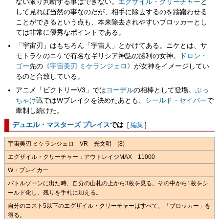
ない限り判断する事はできない。
エグザイル・クリーチャー
と
して見れば当然の事なのだが、相手に除去するのを躊躇わせる
ことができるという点も、本来除去されやすいブロッカーとし
ては非常に優秀なポイントである。
「宇宙刃」はもちろん「宇宙人」とかけてある。ニケとは、サ
モトラケのニケで有名なギリシア神話の勝利の女神。
ドロン・
ゴー
先の
《宇宙美刃 ミケランジェロ》
が女神をイメージしてい
るのと合致している。
アニメ「ビクトリーV3」では
ヨーデル
の相棒として登場。
ぶっ
ちゃけ
戦ではWブレイクを決めたあとも、
シールド・セイバー
で
牽制し続けた。
デュエル・マスターズ プレイス
では
[
編集
]
宇宙美刃 ミケランジェロ VR 光文明 (8)
エグザイル・クリーチャー：アウトレイジMAX 11000
W・ブレイカー
バトルゾーンに出た時、自分の山札の上から3枚を見る。その中から1枚をシ
ールド化し、残りを手札に加える。
自分のコスト5以下のエグザイル・クリーチャーはすべて、「ブロッカー」を
得る。