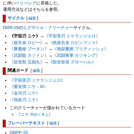
に伴い
ベリーレア
に昇格した。
運用方法などはそちらを参照。
サイクル
[
編集
]
DMR-09
の
エグザイル・クリーチャー
サイクル。
《宇宙刃 ニケ》
→
《宇宙美刃 ミケランジェロ》
《超合金 ロビー》
→
《絶超合金 ロビンフッド》
《豚魔槍 ブータン》
→
《地獄魔槍 ブリティッシュ》
《武闘龍 カツドン》
→
《武闘将軍 カツキング》
《鼓笛獣 五朗丸》
→
《獣音鼓笛 グローバル》
関連カード
[
編集
]
《宇宙美刃 ミケランジェロ》
《愛友情 ニケ・M》
《金河刃 ニケ》
《熱血刃 ニケ》
このクリーチャーが描かれているカード
《ニケ ※◎☆＃△》
フレーバーテキスト
[
編集
]
DMPP-20