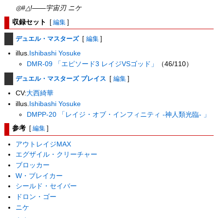
◎#△!――宇宙刃 ニケ
収録セット
[
編集
]
デュエル・マスターズ
[
編集
]
illus.
Ishibashi Yosuke
DMR-09 「エピソード3 レイジVSゴッド」
（46/110）
デュエル・マスターズ プレイス
[
編集
]
CV:
大西綺華
illus.
Ishibashi Yosuke
DMPP-20 「レイジ・オブ・インフィニティ -神人類光臨- 」
参考
[
編集
]
アウトレイジMAX
エグザイル・クリーチャー
ブロッカー
W・ブレイカー
シールド・セイバー
ドロン・ゴー
ニケ