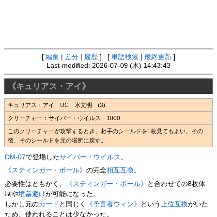
[
編集
|
差分
|
履歴
] [
単語検索
|
最終更新
]
Last-modified: 2026-07-09 (木) 14:43:43
《キュリアス・アイ》
キュリアス・アイ UC 水文明 (3)
クリーチャー：サイバー・ウイルス 1000
このクリーチャーが攻撃するとき、相手のシールドを1枚見てもよい。その
後、そのシールドを元の場所に戻す。
DM-07
で登場した
サイバー・ウイルス
。
《スティンガー・ボール》
の完全
相互互換
。
必要性はともかく、
《スティンガー・ボール》
と合わせての8枚体
制や
墳墓避け
が可能になった。
しかし元の
カード
と同じく
《予言者ウィン》
という
上位互換
がいた
ため、使われることは少なかった。