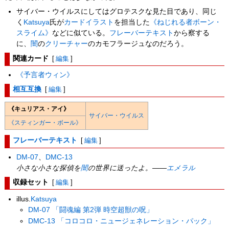
サイバー・ウイルスにしてはグロテスクな見た目であり、同じ
く
Katsuya
氏が
カードイラスト
を担当した
《ねじれる者ボーン・
スライム》
などに似ている。
フレーバーテキスト
から察する
に、
闇
の
クリーチャー
のカモフラージュなのだろう。
関連カード
[
編集
]
《予言者ウィン》
相互互換
[
編集
]
《キュリアス・アイ》
サイバー・ウイルス
《スティンガー・ボール》
フレーバーテキスト
[
編集
]
DM-07
、
DMC-13
小さな小さな探偵を
闇
の世界に送ったよ。――
エメラル
収録セット
[
編集
]
illus.
Katsuya
DM-07 「闘魂編 第2弾 時空超獣の呪」
DMC-13 「コロコロ・ニュージェネレーション・パック」