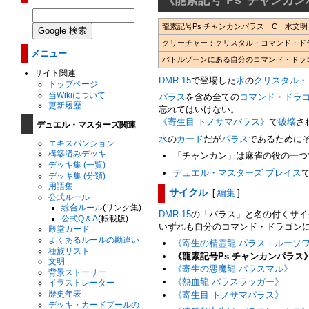
龍素記号Ps チャンカンパラス C 水文明 
クリーチャー：クリスタル・コマンド・ドラ
メニュー
バトルゾーンにある自分のコマンド・ドラ
サイト関連
DMR-15
で登場した
水
の
クリスタル・
トップページ
当Wikiについて
パラス
を含め全ての
コマンド・ドラ
更新履歴
忘れてはいけない。
《寄生目 トノサマパラス》
で
破壊
さ
デュエル・マスターズ関連
水
の
カード
だが
パラス
であるために
エキスパンション
構築済みデッキ
「チャンカン」は麻雀の役の一つ
デッキ集 (一覧)
デュエル・マスターズ プレイス
デッキ集 (分類)
用語集
サイクル
[
編集
]
公式ルール
総合ルール
(リンク集)
DMR-15
の「パラス」と名の付くサイ
公式Q＆A
(転載版)
いずれも自分のコマンド・ドラゴン
殿堂カード
よくあるルールの勘違い
《寄生の精霊龍 パラス・ルーソ
種族リスト
《龍素記号Ps チャンカンパラス
文明
《寄生の悪魔龍 パラスマル》
背景ストーリー
《熱血龍 パラスラッガー》
イラストレーター
歴史年表
《寄生目 トノサマパラス》
デッキ・カードプールの