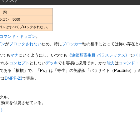
(5)
ゴン 5000
ゴンはすべてブロックされない。
コマンド・ドラゴン
。
ゴン
が
ブロックされない
ため、特に
ブロッカー
軸の相手にとっては怖い存在と
れても
マナ
にいくようにし、いつでも
《連鎖類寄生目 パラスレックス》
で
バ
それを
コンセプト
としない
デッキ
でも容易に採用でき、かつ
能力
は
コマンド・
である「槍槓」で、「Ps」は「寄生」の英語訳「パラサイト（
P
ara
S
ite）
では
DMPP-23
で実装。
クル。
に効果を付属させている。
ワ》
》