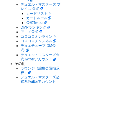
デュエル・マスターズ プ
レイス 公式
カードリスト
カードルール
公式Twitter
DMPランキング
アニメ公式
コロコロオンライン
コロコロチャンネル
デュエチューブ-DM公
式-
デュエル・マスターズ公
式Twitterアカウント
その他
ラウンジ（編集会議掲示
板）
デュエル・マスターズ公
式系Twitterアカウント