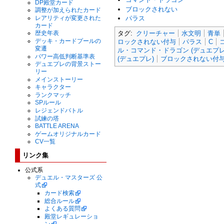
DP殿堂カード
ブロックされない
調整が加えられたカード
レアリティが変更された
パラス
カード
タグ:
クリーチャー
水文明
青単
歴史年表
デッキ・カードプールの
ロックされない付与
パラス
C
変遷
ル・コマンド・ドラゴン (デュエプレ
パワー高低判断基準表
(デュエプレ)
ブロックされない付与 
デュエプレの背景ストー
リー
メインストーリー
キャラクター
ランクマッチ
SPルール
レジェンドバトル
試練の塔
BATTLE ARENA
ゲームオリジナルカード
CV一覧
リンク集
公式系
デュエル・マスターズ 公
式
カード検索
総合ルール
よくある質問
殿堂レギュレーショ
ン