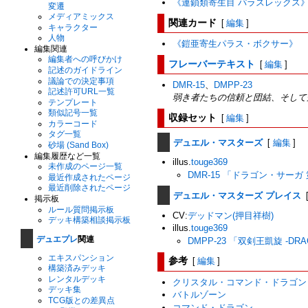
《連鎖類寄生目 パラスレックス
変遷
メディアミックス
関連カード
[
編集
]
キャラクター
人物
《鎧亜寄生パラス・ボクサー》
編集関連
編集者への呼びかけ
フレーバーテキスト
[
編集
]
記述のガイドライン
議論での決定事項
DMR-15
、
DMPP-23
記述許可URL一覧
弱き者たちの信頼と団結、そして
テンプレート
類似記号一覧
収録セット
[
編集
]
カラーコード
タグ一覧
デュエル・マスターズ
[
編集
]
砂場 (Sand Box)
編集履歴など一覧
illus.
touge369
未作成のページ一覧
DMR-15 「ドラゴン・サーガ
最近作成されたページ
最近削除されたページ
デュエル・マスターズ プレイス
掲示板
ルール質問掲示板
CV:
デッドマン(押目祥樹)
デッキ構築相談掲示板
illus.
touge369
デュエプレ
関連
DMPP-23 「双剣王凱旋 -DRAG
エキスパンション
参考
[
編集
]
構築済みデッキ
レンタルデッキ
クリスタル・コマンド・ドラゴン
デッキ集
バトルゾーン
TCG版との差異点
コマンド・ドラゴン