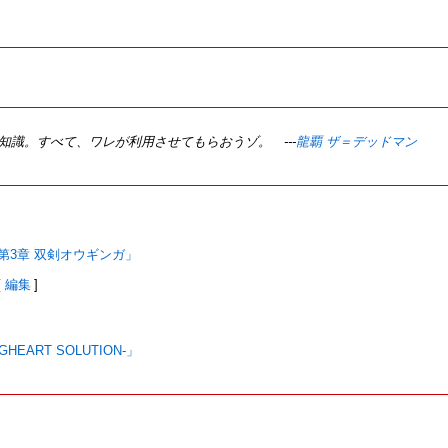
》
知識。すべて、ワレが利用させてもらおうゾ。 ---
龍覇 ザ＝デッドマン
 第3章 双剣オウギンガ」
[
編集
]
HEART SOLUTION-」