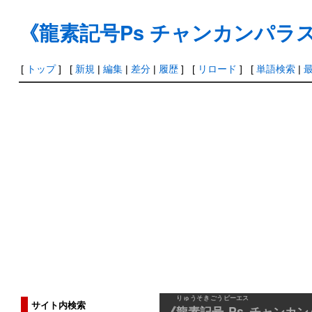
《龍素記号Ps チャンカンパラ
[
トップ
] [
新規
|
編集
|
差分
|
履歴
] [
リロード
] [
単語検索
|
りゅうそきごう
ピーエス
サイト内検索
《
龍素記号
Ps
チャンカン