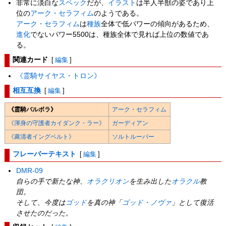
非常に淡白な
スペック
だが、
イラスト
は半人半獣の姿であり上
位の
アーク・セラフィム
のようである。
アーク・セラフィム
は
種族
全体で低パワーの傾向があるため、
進化
でないパワー5500は、種族全体で見れば上位の数値であ
る。
関連カード
[
編集
]
《霊騎サイヤス・トロン》
相互互換
[
編集
]
《霊騎バルボラ》
アーク・セラフィム
《渾身の守護者カイダンク・ラー》
ガーディアン
《粛清者イングベルト》
ソルトルーパー
フレーバーテキスト
[
編集
]
DMR-09
自らの手で新たな神、
オラクリオン
を生み出した
オラクル
教
団。
そして、今度は
ゴッド
を真の神「
ゴッド・ノヴァ
」として復活
させたのだった。