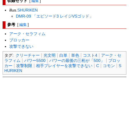
収録セット
[
編集
]
illus.
SHURIKEN
DMR-09 「エピソード3 レイジVSゴッド」
参考
[
編集
]
アーク・セラフィム
ブロッカー
攻撃できない
タグ:
クリーチャー
光文明
白単
単色
コスト4
アーク・セ
ラフィム
パワー5500
パワーの最後の三桁が「500」
ブロッ
カー
攻撃制限
相手プレイヤーを攻撃できない
C
コモン
S
HURIKEN