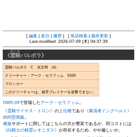
[
編集
|
差分
|
履歴
] [
単語検索
|
最終更新
]
Last-modified: 2026-07-09 (木) 04:37:39
れいき
《
霊騎
バルボラ》
霊騎バルボラ C 光文明 (4)
クリーチャー：アーク・セラフィム 5500
ブロッカー
このクリーチャーは、相手プレイヤーを攻撃できない。
DMR-09
で登場した
アーク・セラフィム
。
《霊騎サイヤス・トロン》
の
上位種
であり
《粛清者イングベルト》
の
同型再販
。
種族
サポートに関してはこちらの方が豊富であるが、同コストには
《白騎士の精霊レオニダス》
が存在するため、やや厳しいか。