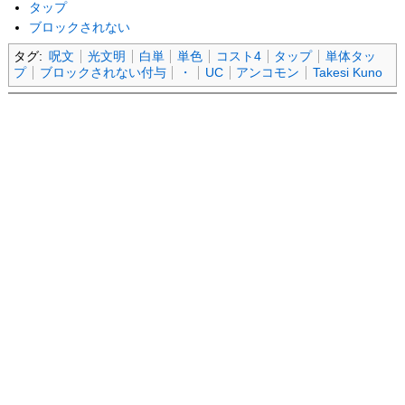
タップ
ブロックされない
タグ:
呪文
光文明
白単
単色
コスト4
タップ
単体タッ
プ
ブロックされない付与
・
UC
アンコモン
Takesi Kuno