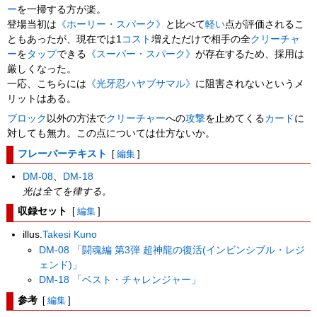
ー
を一掃する方が楽。
登場当初は
《ホーリー・スパーク》
と比べて
軽い
点が評価されるこ
ともあったが、現在では1
コスト
増えただけで相手の全
クリーチャ
ー
を
タップ
できる
《スーパー・スパーク》
が存在するため、採用は
厳しくなった。
一応、こちらには
《光牙忍ハヤブサマル》
に阻害されないというメ
リットはある。
ブロック
以外の方法で
クリーチャー
への
攻撃
を止めてくる
カード
に
対しても無力。この点については仕方ないか。
フレーバーテキスト
[
編集
]
DM-08
、
DM-18
光は全てを律する。
収録セット
[
編集
]
illus.
Takesi Kuno
DM-08 「闘魂編 第3弾 超神龍の復活(インビンシブル・レジ
ェンド)」
DM-18 「ベスト・チャレンジャー」
参考
[
編集
]