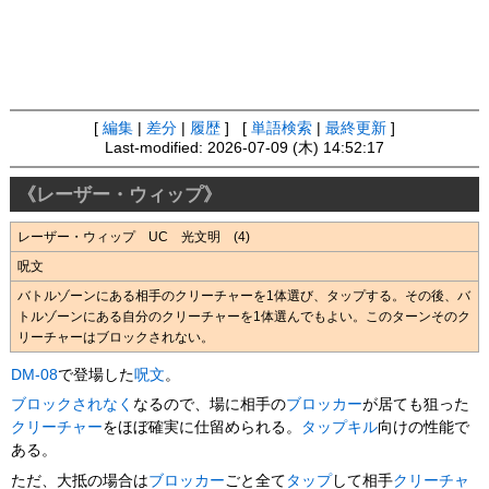
[
編集
|
差分
|
履歴
] [
単語検索
|
最終更新
]
Last-modified: 2026-07-09 (木) 14:52:17
《レーザー・ウィップ》
レーザー・ウィップ UC 光文明 (4)
呪文
バトルゾーンにある相手のクリーチャーを1体選び、タップする。その後、バ
トルゾーンにある自分のクリーチャーを1体選んでもよい。このターンそのク
リーチャーはブロックされない。
DM-08
で登場した
呪文
。
ブロックされなく
なるので、場に相手の
ブロッカー
が居ても狙った
クリーチャー
をほぼ確実に仕留められる。
タップキル
向けの性能で
ある。
ただ、大抵の場合は
ブロッカー
ごと全て
タップ
して相手
クリーチャ