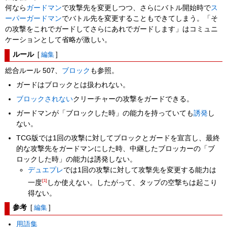
何なら
ガードマン
で攻撃先を変更しつつ、さらにバトル開始時で
ス
ーパーガードマン
でバトル先を変更することもできてしまう。「そ
の攻撃をこれでガードしてさらにあれでガードします」はコミュニ
ケーションとして省略が激しい。
ルール
[
編集
]
総合ルール 507、
ブロック
も参照。
ガードはブロックとは扱われない。
ブロックされない
クリーチャーの攻撃をガードできる。
ガードマンが「ブロックした時」の能力を持っていても
誘発
し
ない。
TCG版では1回の攻撃に対してブロックとガードを宣言し、最終
的な攻撃先をガードマンにした時、中継したブロッカーの「ブ
ロックした時」の能力は誘発しない。
デュエプレ
では1回の攻撃に対して攻撃先を変更する能力は
[1]
一度
しか使えない。したがって、タップの空撃ちは起こり
得ない。
参考
[
編集
]
用語集