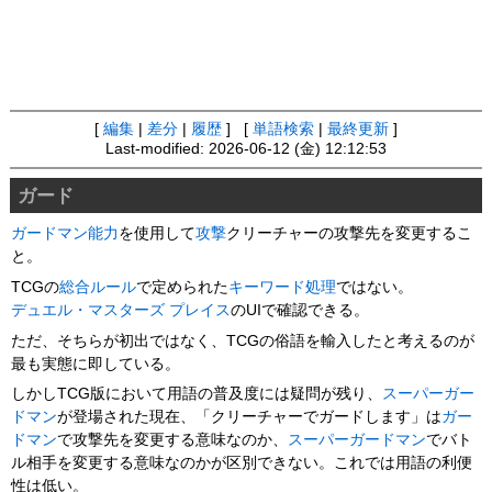
[
編集
|
差分
|
履歴
] [
単語検索
|
最終更新
]
Last-modified: 2026-06-12 (金) 12:12:53
ガード
ガードマン
能力
を使用して
攻撃
クリーチャーの攻撃先を変更するこ
と。
TCGの
総合ルール
で定められた
キーワード処理
ではない。
デュエル・マスターズ プレイス
のUIで確認できる。
ただ、そちらが初出ではなく、TCGの俗語を輸入したと考えるのが
最も実態に即している。
しかしTCG版において用語の普及度には疑問が残り、
スーパーガー
ドマン
が登場された現在、「クリーチャーでガードします」は
ガー
ドマン
で攻撃先を変更する意味なのか、
スーパーガードマン
でバト
ル相手を変更する意味なのかが区別できない。これでは用語の利便
性は低い。