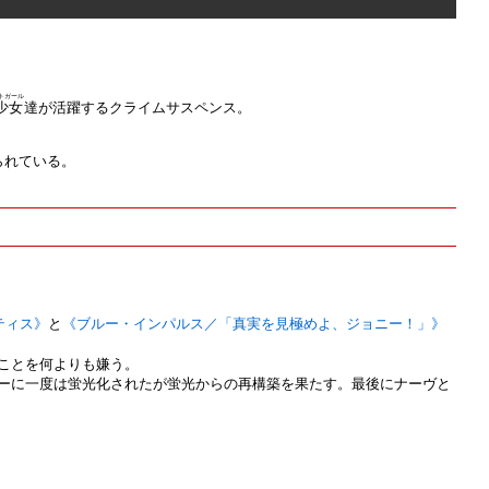
トガール
少女
達が活躍するクライムサスペンス。
られている。
ティス》
と
《ブルー・インパルス／「真実を見極めよ、ジョニー！」》
ことを何よりも嫌う。
ーに一度は蛍光化されたが蛍光からの再構築を果たす。最後にナーヴと