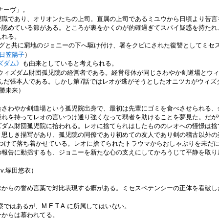
ナーヴ」。
理職であり、オリオンたちの上司。直属の上司であるミユウから日頃より苦言
を認めている節がある。ところが裏をかくのが的確過ぎてスパイ疑惑を持たれ
入れる。
ングと共に窮地のジョニーの下へ駆け付け、署をクビにされた復讐としてミセ
日笠陽子
）
ズダム》
も由来としていると考えられる。
ウィズダム財団孤児院の経営者である。経営母体が同じさわやか剣道場とウ
んだ張本人である。しかし第7話ではレオが逃がそうとしたオニツカがウィズ
川勝未来）
。
会さわやか剣道場という孤児院出身で、最初は先輩にゴミを食べさせられる、
憧れを持ってレオの言いつけ通り強くなって弱者を助けることを夢見た。だが
ズダム財団孤児院に拾われる。レオに捨てられはしたもののレオへの憧憬は捨
と思しき描写があり、孤児院の同僚であり初めての友人であり剣の稽古以外の
つけて落ち着かせている。レオに捨てられたトラウマからおしゃぶりを未だに
の報告に動揺するも、ジョニーを新たな心の支えにしてかろうじて平静を取り
cv.塚田悠衣）
味からの誉め言葉で対比表現する癖がある。ミセスペテンシーの正体を看破し
はあるが、M.E.T.A.に所属してはいない。
ーからは慕われてる。