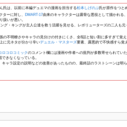
ん氏は、以前に本編デュエマの漫画を担当する
松本しげのぶ
氏が原作をつと
クターに対し、
DMART-17
由来のキャラクターは露骨な悪役として描かれる、
り扱いが悪い。
ニング・キングが主人公達を救う活躍を見せる、レボリューターズの二人も元
係の不明瞭さやキャラの見分けの付きにくさ、全8話と短い割に多すぎて覚え
上に元ネタが分かり辛い
デュエル・マスターズ
要素、露悪的で不快感すら覚
コロコロコミック
のコメント欄には漫画や作者への批判が多数寄せられていた
認できなくなっている。
、キャラ設定の説明などの改善があったものの、最終話のラストシーンは明