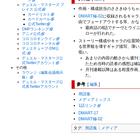
デュエル・マスターズ プ
作画・構成担当のささきゆうちゃ
レイス 公式
カードリスト
DMART極-02
に収録されるキャラ
カードルール
由でフェードアウトする等、かな
公式Twitter
最終話の8話でナーヴとウイ
DMPランキング
ローが行われた。
アニメ公式
コロコロオンライン
ストーリー構成やキャラの位置関
コロコロチャンネル
る世界観を壊すギャグ描写、薄い
デュエチューブ-DM公
低い。
式-
あまりの内容の酷さから週刊
デュエル・マスターズ公
式Twitterアカウント
たため当時の読者の感想は確
その他
月刊連載以降はある程度作画
ラウンジ（編集会議掲示
た。
板）
デュエル・マスターズ公
参考
[
編集
]
式系Twitterアカウント
用語集
メディアミックス
1話リンク
DMART-17
DMART極-02
タグ:
用語集
メディア