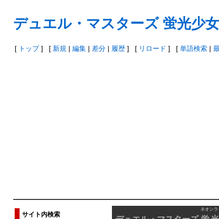
デュエル・マスターズ 蛍光少
[
トップ
] [
新規
|
編集
|
差分
|
履歴
] [
リロード
] [
単語検索
|
ネオンラ
サイト内検索
デュエル・マスターズ
蛍