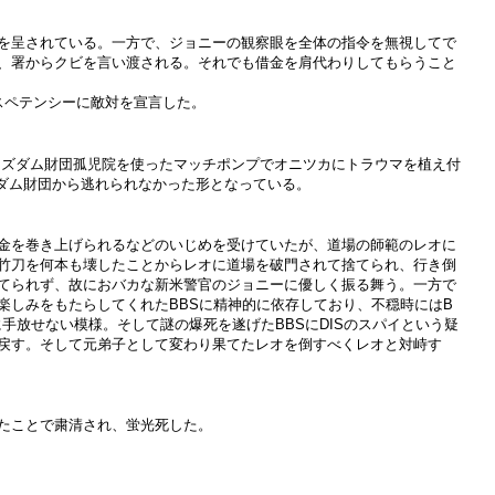
を呈されている。一方で、ジョニーの観察眼を全体の指令を無視してで
、署からクビを言い渡される。それでも借金を肩代わりしてもらうこと
スペテンシーに敵対を宣言した。
ィズダム財団孤児院を使ったマッチポンプでオニツカにトラウマを植え付
ダム財団から逃れられなかった形となっている。
金を巻き上げられるなどのいじめを受けていたが、道場の師範のレオに
竹刀を何本も壊したことからレオに道場を破門されて捨てられ、行き倒
てられず、故におバカな新米警官のジョニーに優しく振る舞う。一方で
楽しみをもたらしてくれたBBSに精神的に依存しており、不穏時にはB
手放せない模様。そして謎の爆死を遂げたBBSにDISのスパイという疑
戻す。そして元弟子として変わり果てたレオを倒すべくレオと対峙す
たことで粛清され、蛍光死した。