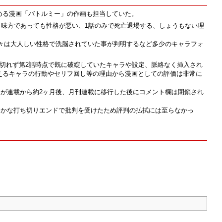
める漫画「バトルミー」の作画も担当していた。
味方であっても性格が悪い、1話のみで死亡退場する、しょうもない理
々は大人しい性格で洗脳されていた事が判明するなど多少のキャラフォ
切れず第2話時点で既に破綻していたキャラや設定、脈絡なく挿入され
えるキャラの行動やセリフ回し等の理由から漫画としての評価は非常に
が連載から約2ヶ月後、月刊連載に移行した後にコメント欄は閉鎖され
らかな打ち切りエンドで批判を受けたため評判の払拭には至らなかっ