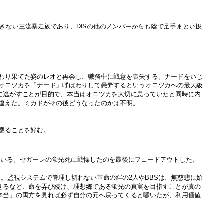
きない三流暴走族であり、DISの他のメンバーからも陰で足手まとい扱
わり果てた姿のレオと再会し、職務中に戦意を喪失する。ナードをいじ
オニツカを「ナード」呼ばわりして愚弄するというオニツカへの最大級
めに逃がすことが目的で、本当はオニツカを大切に思っていたと同時に内
違えた。ミカドがその後どうなったのかは不明。
嬲ることを好む。
でいる。セガーレの蛍光死に戦慄したのを最後にフェードアウトした。
ある。監視システムで管理し切れない革命の絆の2人やBBSは、無慈悲に始
戦わせるなど、命を弄び続け、理想郷である蛍光の真実を目指すことが真の
「本当」の両方を見れば必ず自分の元へ戻ってくると嘯いたが、利用価値