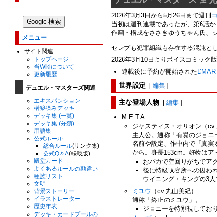
2026年3月3日から5月26日まで週刊
当初は週刊連載であったが、第6話か
作画・構成をささきゆうちゃん氏、
メニュー
セレブも犯罪組織も存在する混沌と
サイト関連
トップページ
2026年3月10日よりボイスコミック
当Wikiについて
連載後に予約が開始された
DMAR
更新履歴
世界設定
[
編集
]
デュエル・マスターズ関連
主な登場人物
エキスパンション
[
編集
]
構築済みデッキ
デッキ集 (一覧)
M.E.T.A.
デッキ集 (分類)
ジャスティス・オリオン（cv
用語集
主人公。通称「有翼のジョニ
公式ルール
名前や設定、作中内で「真実
総合ルール
(リンク集)
から。身長153cm。好物は
公式Q＆A
(転載版)
殿堂カード
おバカで空回りがちでア
よくあるルールの勘違い
後に特級収容所への囚わ
種族リスト
ウイニング・キングの3
文明
ミユウ
（cv.丸山美紀）
背景ストーリー
イラストレーター
通称「終止のミユウ」。
歴史年表
ジョニーを特別視してお
デッキ・カードプールの