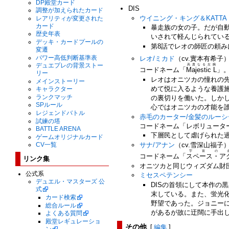
DP殿堂カード
DIS
調整が加えられたカード
ウイニング・キング＆KATTA
レアリティが変更された
カード
暴走族の女の子。だが自動
歴史年表
いされて軽んじられてい
デッキ・カードプールの
第8話でレオの師匠の頼
変遷
パワー高低判断基準表
レオ/ミカド
（cv.實本有希子）
デュエプレの背景ストー
高貴なる左腕
コードネーム「
Majestic L
」
リー
レオはオニツカの憧れの
メインストーリー
めて悦に入るような養護
キャラクター
ランクマッチ
の裏切りを働いた。しかし
SPルール
心ではオニツカの才能を
レジェンドバトル
赤毛のカーター/金髪のルーシ
試練の塔
コードネーム「レボリュータ
BATTLE ARENA
下層民として虐げられた
ゲームオリジナルカード
サナ/アナン
（cv.雪深山福子）
CV一覧
宇宙の
コードネーム「
スペース・ア
リンク集
オニツカと同じウィズダム財
公式系
ミセスペテンシー
デュエル・マスターズ 公
DISの首領にして本作の
式
末している。また、蛍光化
カード検索
野望であった。ジョニーに
総合ルール
があるが故に迂闊に手出
よくある質問
殿堂レギュレーショ
その他
[
編集
]
ン