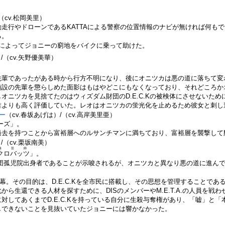
（cv.松岡美里）
走行やドローンであるKATTAによる警察の位置情報のナビが無ければ何もで
る。
みによってジョニーの窮地をバイクに乗って助けた。
/（cv.矢野優美華）
。
先輩であったがある時から行方不明になり、後にオニツカは悪の道に落ちて変
施設の先輩を懲らしめた面影はもはやどこにもなくなっており、それどころか
オニツカを見捨てたのはウィズダム財団のD.E.C.Kの被検体にさせないた
誰よりも高く評価していた。レオはオニツカの蛍光化を止めるため彼女と刺し
ー
（cv.春坂あげは）/（cv.高岸美里亜）
ーズ」。
過去を持つことから富裕層へのルサンチマンに満ちており、富裕層を襲撃して
/（cv.栗坂南美）
曲芸師
クロバッツ
」。
団孤児院出身者であることが示唆されるが、オニツカと異なり悪の道に進ん
黒幕。その目的は、D.E.C.Kを全市民に搭載し、その思想を管理することで
から生還できる人材を探すために、DISのメンバーやM.E.T.A.の人員を
対してあくまでD.E.C.Kを持っている自分に生殺与奪権があり、「嘘」と
しできないことを見抜いていたジョニーには響かなかった。