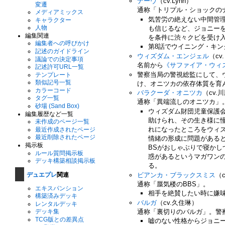
ナーヴ
（cv.Lynn）
変遷
通称「トリプル・ショックの
メディアミックス
気苦労の絶えない中間管
キャラクター
人物
も信じるなど、ジョニー
編集関連
を条件に渋々クビを受け
編集者への呼びかけ
第8話でウイニング・キ
記述のガイドライン
ウィズダム・エンジェル
（cv.
議論での決定事項
名前から
《サファイア・ウィ
記述許可URL一覧
警察当局の警視総監にして、
テンプレート
類似記号一覧
け、オニツカの依存体質を育
カラーコード
バラクーダ・オニツカ
（cv.
タグ一覧
通称「異端流しのオニツカ」
砂場 (Sand Box)
ウィズダム財団児童保護
編集履歴など一覧
助けられ、その生き様に
未作成のページ一覧
れになったところをウィ
最近作成されたページ
最近削除されたページ
情緒の形成に問題がある
掲示板
BSがおしゃぶりで寝かし
ルール質問掲示板
惑があるというマガワン
デッキ構築相談掲示板
る。
デュエプレ
関連
ビアンカ・ブラックスミス
（
通称「蜃気楼のBBS」。
エキスパンション
相手を絶賛したい時に嫌
構築済みデッキ
バルガ
（cv.久住琳）
レンタルデッキ
通称「裏切りのバルガ」。警察で
デッキ集
TCG版との差異点
嘘のない性格からジョニ