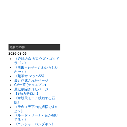
最新の15件
2026-08-06
《絶対絶命 ガロウズ・ゴクド
ラゴン》
《熊田不死子＜かわいらしい
わ〜＞》
《超革命 マッハ55》
最近作成されたページ
CV一覧 (デュエプレ)
最近削除されたページ
【3軸ガチロボ】
《韋駄天モー／鼓動する石
版》
《天命＜天下のお嬢様ですの
よ＞》
《ルード・ザーナ＜音が鳴い
てる＞》
《ニンジャ・パンプキン》