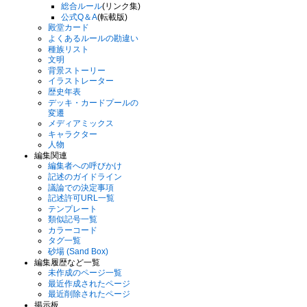
総合ルール
(リンク集)
公式Q＆A
(転載版)
殿堂カード
よくあるルールの勘違い
種族リスト
文明
背景ストーリー
イラストレーター
歴史年表
デッキ・カードプールの
変遷
メディアミックス
キャラクター
人物
編集関連
編集者への呼びかけ
記述のガイドライン
議論での決定事項
記述許可URL一覧
テンプレート
類似記号一覧
カラーコード
タグ一覧
砂場 (Sand Box)
編集履歴など一覧
未作成のページ一覧
最近作成されたページ
最近削除されたページ
掲示板