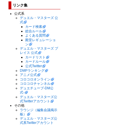
リンク集
公式系
デュエル・マスターズ 公
式
カード検索
総合ルール
よくある質問
殿堂レギュレーショ
ン
デュエル・マスターズ プ
レイス 公式
カードリスト
カードルール
公式Twitter
DMPランキング
アニメ公式
コロコロオンライン
コロコロチャンネル
デュエチューブ-DM公
式-
デュエル・マスターズ公
式Twitterアカウント
その他
ラウンジ（編集会議掲示
板）
デュエル・マスターズ公
式系Twitterアカウント