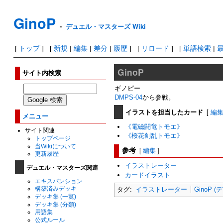
GinoP
-
デュエル・マスターズ Wiki
[
トップ
] [
新規
|
編集
|
差分
|
履歴
] [
リロード
] [
単語検索
|
GinoP
サイト内検索
ギノピー
DMPS-04
から参戦。
イラストを担当したカード
[
編
メニュー
《電磁闘竜トモエ》
サイト関連
《桜花剣乱トモエ》
トップページ
当Wikiについて
参考
[
編集
]
更新履歴
イラストレーター
デュエル・マスターズ関連
カードイラスト
エキスパンション
構築済みデッキ
タグ:
イラストレーター
GinoP 
デッキ集 (一覧)
デッキ集 (分類)
用語集
公式ルール