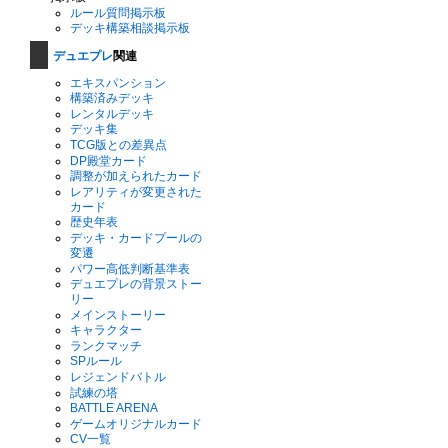
ルール質問掲示板
デッキ構築相談掲示板
デュエプレ
関連
エキスパンション
構築済みデッキ
レンタルデッキ
デッキ集
TCG版との差異点
DP殿堂カード
調整が加えられたカード
レアリティが変更された
カード
歴史年表
デッキ・カードプールの
変遷
パワー高低判断基準表
デュエプレの背景ストー
リー
メインストーリー
キャラクター
ランクマッチ
SPルール
レジェンドバトル
試練の塔
BATTLE ARENA
ゲームオリジナルカード
CV一覧