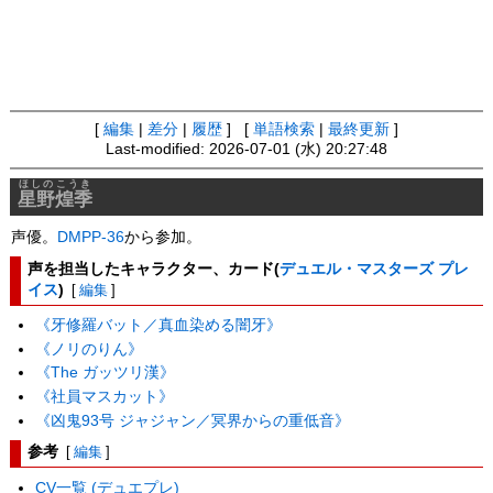
[
編集
|
差分
|
履歴
] [
単語検索
|
最終更新
]
Last-modified: 2026-07-01 (水) 20:27:48
ほしの
こうき
星野
煌季
声優。
DMPP-36
から参加。
声を担当したキャラクター、カード(
デュエル・マスターズ プレ
イス
)
[
編集
]
《牙修羅バット／真血染める闇牙》
《ノリのりん》
《The ガッツリ漢》
《社員マスカット》
《凶鬼93号 ジャジャン／冥界からの重低音》
参考
[
編集
]
CV一覧 (デュエプレ)