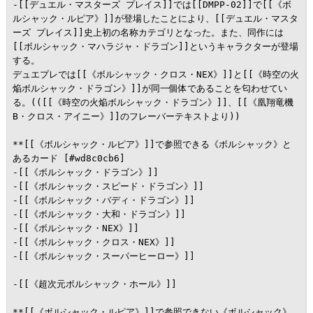
-[[デュエル・マスターズ プレイス]]では[[DMPP-02]]で[[《ボ
ルシャック・ルピア》]]が登場したことにより、[[デュエル・マスタ
ーズ プレイス]]史上初の名称カテゴリとなった。また、同作には
[[ボルシャック・マハラジャ・ドラゴン]]というキャラクターが登場
する。

デュエプレでは[[《ボルシャック・クロス・NEX》]]と[[《時空の火
焔ボルシャック・ドラゴン》]]が同一個体であることを匂わせてい
る。(([[《時空の火焔ボルシャック・ドラゴン》]]、[[《凰翔竜機 
B・クロス・アイニー》]]のフレーバーテキストより))

**[[《ボルシャック・ルピア》]]で参照できる《ボルシャック》と
あるカード [#wd8c0cb6]

-[[《ボルシャック・ドラゴン》]]

-[[《ボルシャック・スピード・ドラゴン》]]

-[[《ボルシャック・バディ・ドラゴン》]]

-[[《ボルシャック・大和・ドラゴン》]]

-[[《ボルシャック・NEX》]]

-[[《ボルシャック・クロス・NEX》]]

-[[《ボルシャック・スーパーヒーロー》]]

-[[《超次元ボルシャック・ホール》]]

**[[《ボルシャック・ルピア》]]で参照できない《ボルシャック》