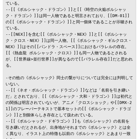
ている。

--[[《ボルシャック・ドラゴン》]]と[[《時空の火焔ボルシャッ
ク・ドラゴン》]]は同一人物であると明言されており、[[DM-01]]
の[[《ボルシャック・ドラゴン》]]と同一個体であることが示唆され
ている。

--[[NEX]]を含む[[《ボルシャック・NEX》]]と[[《ボルシャッ
ク・クロス・NEX》]]は同一人物。[[《ボルシャック・ギルクロス・
NEX》]]はその[[パンドラ・スペース]]におけるパラレルの存在。

[[《熱血龍 ボルシャック・クロス》]]も同一人物であるとされる
が、[[世界線>並行世界]]が異なるので[[パラレル存在]]だと思われ
る。

-その他の《ボルシャック》同士の繋がりについては完全には判明して
いない。

--[[《ネオ・ボルシャック・ドラゴン》]]などは「名前を引き継い
だ」とされており、[[《ボルシャック・大和・ドラゴン》]]は初代と
の関係は明言されていないが、アニメ「クロスショック」や[[DMX-2
1]]のフレーバーテキストで基本セットの[[《ボルシャック・ドラゴ
ン》]]と別個体らしき存在として扱われている。

--[[《ボルシャック・ドギラゴン》]]も《ボルシャック》の名前を
引き継いだとされるが、出身地がそれまでの《ボルシャック》とは全
く異なり、イラスト上の特徴も以前の《ボルシャック》とあまり一致