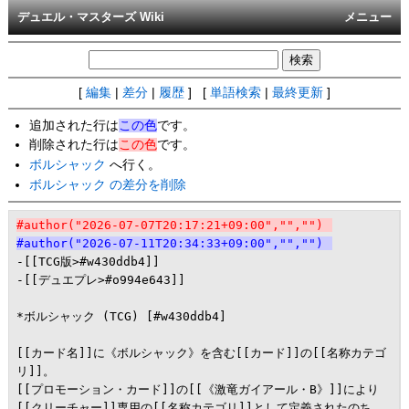
デュエル・マスターズ Wiki
メニュー
[
編集
|
差分
|
履歴
] [
単語検索
|
最終更新
]
追加された行は
この色
です。
削除された行は
この色
です。
ボルシャック
へ行く。
ボルシャック の差分を削除
#author("2026-07-07T20:17:21+09:00","","")
#author("2026-07-11T20:34:33+09:00","","")
-[[TCG版>#w430ddb4]]

-[[デュエプレ>#o994e643]]

*ボルシャック (TCG) [#w430ddb4]

[[カード名]]に《ボルシャック》を含む[[カード]]の[[名称カテゴ
リ]]。

[[プロモーション・カード]]の[[《激竜ガイアール・B》]]により
[[クリーチャー]]専用の[[名称カテゴリ]]として定義されたのち、