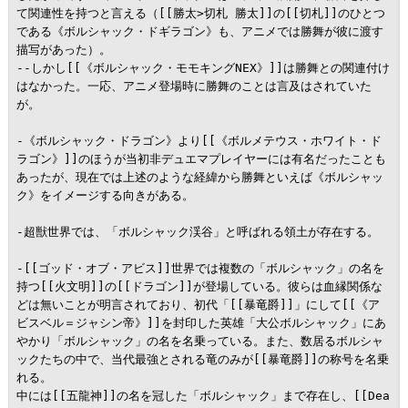
て関連性を持つと言える（[[勝太>切札 勝太]]の[[切札]]のひとつ
である《ボルシャック・ドギラゴン》も、アニメでは勝舞が彼に渡す
描写があった）。

--しかし[[《ボルシャック・モモキングNEX》]]は勝舞との関連付け
はなかった。一応、アニメ登場時に勝舞のことは言及はされていた
が。

-《ボルシャック・ドラゴン》より[[《ボルメテウス・ホワイト・ド
ラゴン》]]のほうが当初非デュエマプレイヤーには有名だったことも
あったが、現在では上述のような経緯から勝舞といえば《ボルシャッ
ク》をイメージする向きがある。

-超獣世界では、「ボルシャック渓谷」と呼ばれる領土が存在する。

-[[ゴッド・オブ・アビス]]世界では複数の「ボルシャック」の名を
持つ[[火文明]]の[[ドラゴン]]が登場している。彼らは血縁関係な
どは無いことが明言されており、初代「[[暴竜爵]]」にして[[《ア
ビスベル＝ジャシン帝》]]を封印した英雄「大公ボルシャック」にあ
やかり「ボルシャック」の名を名乗っている。また、数居るボルシャ
ックたちの中で、当代最強とされる竜のみが[[暴竜爵]]の称号を名乗
れる。

中には[[五龍神]]の名を冠した「ボルシャック」まで存在し、[[Dea