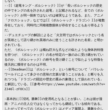
しない。

--[[《超竜キング・ボルシャック》]]が「長いボルシャックの歴史
の中でキングの名を許された超竜」と記載されるなど、全ての《ボル
シャック》が同一個体ではないのは確実なようである。また、アニメ
「クロスショック」などでは[[《ボルシャック・ドラゴン》]]が複数
存在しており、同時代に同種複数個体が存在することもあり得るよう
だ。

--デュエチューブの解説によると「火文明ではボルシャックという名
が英雄として語り継がれ英雄のみに使うことを許された名前」と明か
されている。

ただ、《ボルシャック》は概ね巨大な爪などの似たような身体的特徴
を持つが、《ボルシャック》の名が特定の一族のみに受け継がれてい
るのか、《ボルシャック》の称号を受け継ぐことで似たような特徴を
後天的に獲得するのかは不明。

--[[Deadman]]は「ボルシャック」という称号について「パラレル
ワールドによって多少その意味の文脈が違うことがある」と断りを入
れつつも「ドラゴンの闘志や歴史の重みの象徴として扱われている」
と解説している。[[参考>https://www.youtube.com/watch?v=
ZJ46l-zFOCs]]

-基本的に[[切札 勝舞]]の使用札となることが多い。これは彼が漫
画・アニメの主人公ではなくなってからも継続している傾向である。
したがってすべての《ボルシャック》はメディア展開上、勝舞を介し