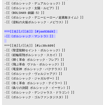
-[[《ボルシャック・デュアルショック》]]

-[[《ボルシャック・太陽・ルピア》]]

-[[《BOLSHA9-銅鑼-5》]]

-[[《ボルシャック・デニーヒーロー／超素敵タイム》]]

-[[《逆転の火焔ボルシャック・メビウス》]]

***[[光]]/[[水]] [#jee936d4]
-[[《ボルシャック・マントラ》]]
***[[光]]/[[火]] [#ic30c609]

-[[《聖霊龍騎セイント・ボルシャック》]]

-[[《鎧輪双翔ボルシャック・スカイ》]]

-[[《輝く革命 ボルシャック・フレア》]]

-[[《飛ぶ革命 ヴァル・ボルシャック》]]

-[[《竜皇神 ボルシャック・バクテラス》]]

-[[《ボルシャック・ヴォルジャアク》]]

-[[《ボルシャック・ジャガルザー》]]

-[[《巻く革命 ボルシャック・テイラー》]]

-[[《偽りの決闘 ボルシャック・イーサン》]]

-[[《ボルシャック・デンジャラス・ドラゴン》]]

-[[《ボルシャック・ゴルファンタジスタ》]]
