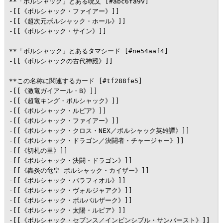
**「ボルシャック」とある呪文 [#abc6fa9v]

-[[《ボルシャック・ファイアー》]]

-[[《超次元ボルシャック・ホール》]]

-[[《ボルシャック・サイン》]]

**「ボルシャック」とあるタマシード [#ne54aaf4]

-[[《ボルシャックの古代神殿》]]

**この名称に関連するカード [#tf288fe5]

-[[《激竜ガイアール・B》]]

-[[《超竜キング・ボルシャック》]]

-[[《ボルシャック・ルピア》]]

-[[《ボルシャック・ファイアー》]]

-[[《ボルシャック・クロス・NEX／ボルシャック英雄譚》]]

-[[《ボルシャック・ドラゴン／決闘者・チャージャー》]]

-[[《切札の里》]]

-[[《ボルシャック・決闘・ドラゴン》]]

-[[《轟炎の竜皇 ボルシャック・カイザー》]]

-[[《ボルシャック・バラフィオル》]]

-[[《ボルシャック・ヴォルジャアク》]]

-[[《ボルシャック・ボルバルザーク》]]

-[[《ボルシャック・太陽・ルピア》]]

-[[《ボルシャック・セブンス／インビンシブル・サンバースト》]]
