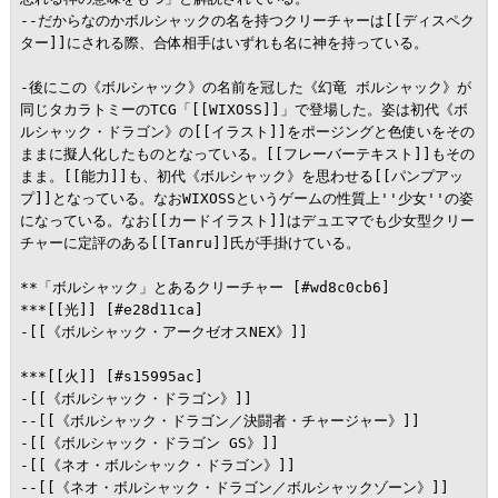
--だからなのかボルシャックの名を持つクリーチャーは[[ディスペク
ター]]にされる際、合体相手はいずれも名に神を持っている。

-後にこの《ボルシャック》の名前を冠した《幻竜 ボルシャック》が
同じタカラトミーのTCG「[[WIXOSS]]」で登場した。姿は初代《ボ
ルシャック・ドラゴン》の[[イラスト]]をポージングと色使いをその
ままに擬人化したものとなっている。[[フレーバーテキスト]]もその
まま。[[能力]]も、初代《ボルシャック》を思わせる[[パンプアッ
プ]]となっている。なおWIXOSSというゲームの性質上''少女''の姿
になっている。なお[[カードイラスト]]はデュエマでも少女型クリー
チャーに定評のある[[Tanru]]氏が手掛けている。

**「ボルシャック」とあるクリーチャー [#wd8c0cb6]

***[[光]] [#e28d11ca]

-[[《ボルシャック・アークゼオスNEX》]]

***[[火]] [#s15995ac]

-[[《ボルシャック・ドラゴン》]]

--[[《ボルシャック・ドラゴン／決闘者・チャージャー》]]

-[[《ボルシャック・ドラゴン GS》]]

-[[《ネオ・ボルシャック・ドラゴン》]]

--[[《ネオ・ボルシャック・ドラゴン／ボルシャックゾーン》]]