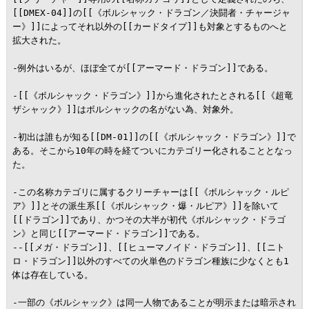
[[DMEX-04]]の[[《ボルシャック・ドラゴン／決闘者・チャージャ
ー》]]によってそれ以外の[[カードタイプ]]も対象とするものへと
拡大された。

-例外はいるが、ほぼ全てが[[アーマード・ドラゴン]]である。

-[[《ボルシャック・ドラゴン》]]から進化されたとされる[[《超竜
ザシャック》]]はボルシャックの名がない為、対象外。

-初出は誰もが知る[[DM-01]]の[[《ボルシャック・ドラゴン》]]で
ある。そこから10年の時を経てついにカテゴリー化されることとなっ
た。

-この名称カテゴリに属するクリーチャーは[[《ボルシャック・ルピ
ア》]]とその派生系[[《ボルシャック・爆・ルピア》]]を除いて
[[ドラゴン]]であり、かつその大半が初代《ボルシャック・ドラゴ
ン》と同じ[[アーマード・ドラゴン]]である。

--[[メガ・ドラゴン]]、[[ヒューマノイド・ドラゴン]]、[[ニト
ロ・ドラゴン]]以外のすべての火単色のドラゴン種族に少なくとも1
体は存在している。

-一部の《ボルシャック》は同一人物であることが明示または暗示され