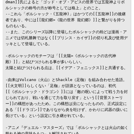
dman]]氏によると「ゴッド・オブ・アビスの世界では五龍神よりボ
ルシャックの称号の方が称号としては格上」とのこと。

--これら「ボルシャック・(五龍神)」はかつての[[五龍神]]の後継
者であり、中には[[龍幻郷>《龍の世界 龍幻郷》]]と繋がりを持つ
ものもいる。

--また、このシリーズ以降に登場したボルシャックの殆どは漫画・ア
ニメでは切札勝舞ではなく[[プリンス・カイザ]]の切り札及び使用デ
ッキとして登場している。

-ボルシャックのモチーフは「[[太陽>《ボルシャックの古代神
殿》]]」と結びつけられる事が多いらしい。

太陽と結びつけられる点は、[[イデア・フェニックス]]と共通する。

-由来はVolcano（火山）とShackle（足枷）を組み合わせた造語。
[[火文明]]らしくない「足枷」が語源となっているのは、初代
[[《ボルシャック・ドラゴン》]]には「敵の呪いによって戦う力を封
じられており、戦いを通じて力を取り戻す」という[[背景ストーリ
ー]]の構想があったため。この構想は没になったものの、正式設定に
ある「[[ドラゴン]]でありながら炎を吐けず、かわりに武器の扱いに
長けている」という設定に引き継がれている。

-アニメ『デュエル・マスターズ』では「ボルシャックとは火山の如く
怒れる神の意味をもつ」と解説されている。
