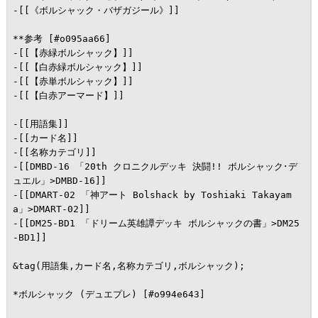
-[[《ボルシャック・バザガジール》]]

**参考 [#o095aa66]

-[[【赤緑ボルシャック】]]

-[[【白赤緑ボルシャック】]]

-[[【赤単ボルシャック】]]

-[[【白赤アーマード】]]

-[[用語集]]

-[[カード名]]

-[[名称カテゴリ]]

-[[DMBD-16 「20th クロニクルデッキ 決闘!! ボルシャック･デ
ュエル」>DMBD-16]]

-[[DMART-02 「神アート Bolshack by Toshiaki Takayam
a」>DMART-02]]

-[[DM25-BD1 「ドリーム英雄譚デッキ ボルシャックの書」>DM25
-BD1]]

&tag(用語集,カード名,名称カテゴリ,ボルシャック);

*ボルシャック (デュエプレ) [#o994e643]
