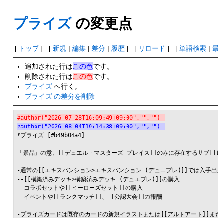
プライズ
の変更点
[
トップ
] [
新規
|
編集
|
差分
|
履歴
] [
リロード
] [
単語検索
|
追加された行は
この色
です。
削除された行は
この色
です。
プライズ
へ行く。
プライズ の差分を削除
#author("2026-07-28T16:09:49+09:00","","")
#author("2026-08-04T19:14:38+09:00","","")