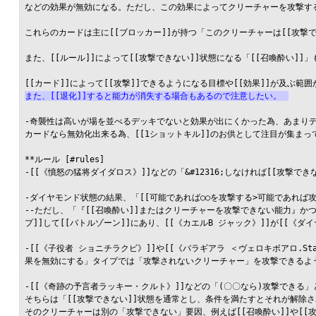
などの効果が無効になる。ただし、この効果によってクリーチャーを攻撃する
これらのカードは主に[[ブロッカー]]が持つ「このクリーチャーは[[攻撃
また、[[ルール]]によって[[攻撃できない]]状態になる「[[召喚酔い]]
また、[[退化]]すると能力が消失する場合もあるので注意したい。
-奇襲性は高いが場を並べるデッキでないと効果が出にくかった為、あまりデ
カードなら無効化出来る為、[[1ショットキル]]のお供として注目が集まって
**ルール [#rules]

-[[《憤怒の猛将ダイダロス》]]などの「&#12316;しなければ[[攻
-ダイヤモンド状態の結果、「[[可能であれば○○を攻撃する>可能であれば
--ただし、「『[[召喚酔い]]またはクリーチャーを攻撃できない能力』か
プ]]して[[バトルゾーン]]にあり、[[《カエルB ジャック》]]が[[
-[[《子役者 ショニチラクビ》]]や[[《バラギアラ ＜ヴェロキボアロ.
果を無効にする」タイプでは「攻撃されないクリーチャー」を攻撃できるよう
-[[《奇跡の予言者ラッキー・クルト》]]などの「(〇〇なら)攻撃できる
そちらは「[[攻撃できない]]状態を通常とし、条件を満たすとそれが解除され
そのクリーチャーは別の「攻撃できない」要因、例えば[[召喚酔い]]や[[