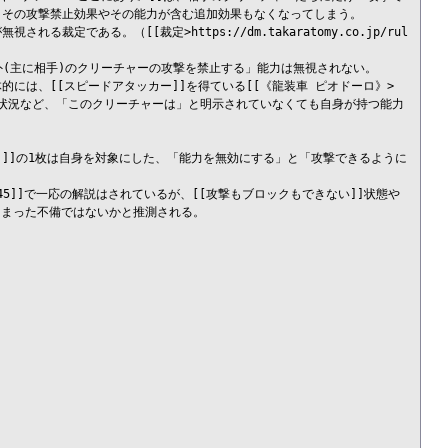
、その攻撃禁止効果やその能力が含む追加効果もなくなってしまう。

ある。（[[裁定>https://dm.takaratomy.co.jp/rul
外(主に相手)のクリーチャーの攻撃を禁止する」能力は無視されない。

には、[[スピードアタッカー]]を得ている[[《龍装車 ピオドーロ》>
がある状況など、「このクリーチャーは」と明示されていなくても自身が持つ能力
ツ》]]の1枚は自身を対象にした、「能力を無効にする」と「攻撃できるように
/42045]]で一応の解説はされているが、[[攻撃もブロックもできない]]状態や
しまった不備ではないかと推測される。
