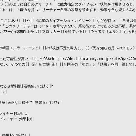
ー》]]のように自分のクリーチャーに能力指定のダイヤモンド状態を作用させると
は、「能力を持つクリーチャー自身の攻撃を禁止する」効果を含む能力のみが無視される裁定で
 ここにあり》]]や[[《流星のガイアッシュ・カイザー》]]などが持つ、「自身以
「このクリーチャーは（××を）攻撃できない」系の能力だけであるかは不明。具体的
と、パワーが3000以上かつ[[ブロッカー]]を得ている[[《予言者マリエル》]]
赤翼の精霊エルラ・ルージュ》]]の3枚は不定の味方に、[[《死を知らぬ月へのクモ
高い。[[このQ&A>https://dm.takaratomy.co.jp/rule/qa
ない。かつての[[《卍 新世壊 卍》]]と同等の「能力」と「効果」を同一視して
る攻撃制限|召喚酔いに効く|h

◯|

身|適正な目標全て|効果|◯（暗黙）|

イヤー|効果|◯|

レイヤー|効果|◯|

効果|◯（暗黙）|
