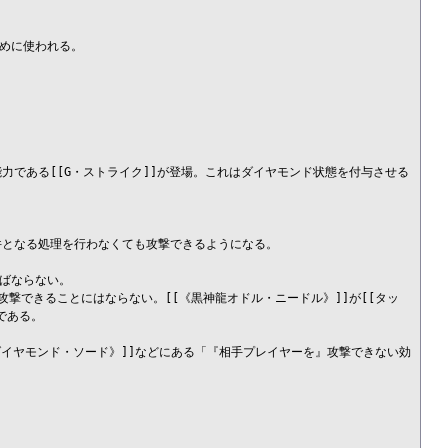
めに使われる。

力である[[G・ストライク]]が登場。これはダイヤモンド状態を付与させる
条件となる処理を行わなくても攻撃できるようになる。

ばならない。

撃できることにはならない。[[《黒神龍オドル・ニードル》]]が[[タッ
ある。

[《ダイヤモンド・ソード》]]などにある「『相手プレイヤーを』攻撃できない効