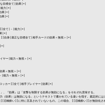
目標全て|効果|×|

力|×|

|×|

|×|

全て|－|能力|×|

|×|

]]自身|適正な目標全て|相手カードの効果＜無視＞|×|

|



イヤー|能力＜無視＞|×|

果＜無視＞|×|

|能力＜無視＞|×|

ロッカー]]全て|相手プレイヤー|効果|×|

」、『効果』は「攻撃を制限する効果が無効になる」をそれぞれ意味する。

能力（効果）は無効になる」というテキストで書かれている違いを指す。裁定的にはど
[召喚酔い]]に特に言及されていないもの。この場合、[[召喚酔い]]が無効化さ