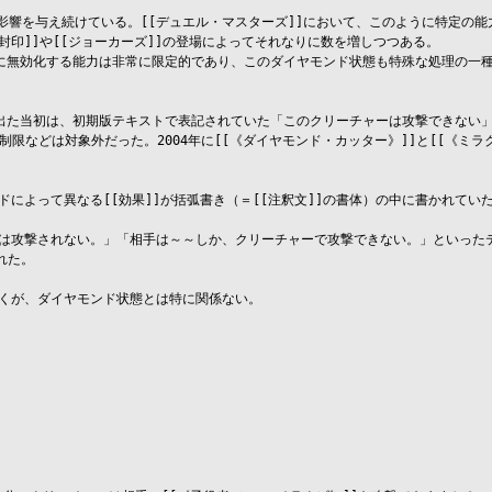
に影響を与え続けている。[[デュエル・マスターズ]]において、このように特定の
封印]]や[[ジョーカーズ]]の登場によってそれなりに数を増しつつある。

全に無効化する能力は非常に限定的であり、このダイヤモンド状態も特殊な処理の一種
が出た当初は、初期版テキストで表記されていた「このクリーチャーは攻撃できない
限などは対象外だった。2004年に[[《ダイヤモンド・カッター》]]と[[《ミラ
ドによって異なる[[効果]]が括弧書き（＝[[注釈文]]の書体）の中に書かれていた
ャーは攻撃されない。」「相手は～～しか、クリーチャーで攻撃できない。」といった
た。

付くが、ダイヤモンド状態とは特に関係ない。
