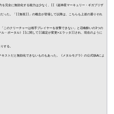
能力を完全に無効化する能力は少なく、[[《超神星マーキュリー・ギガブリザ
だった。「[[無視]]」の概念が登場して以降は、こちらも上述の通りそれ
」「このクリーチャーは相手プレイヤーを攻撃できない」と召喚酔いの3つの
クル・ポータル》]]に関して[[裁定が変更>エラッタ]]され、現在のように
りする。

テキストだと無効化できないものもあった。《メタルモグラ》の公式Q&Aによ