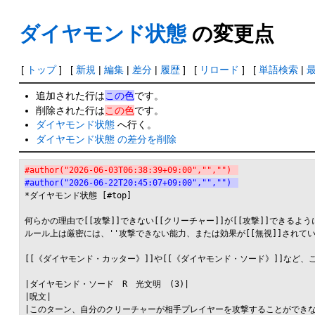
ダイヤモンド状態
の変更点
[
トップ
] [
新規
|
編集
|
差分
|
履歴
] [
リロード
] [
単語検索
|
追加された行は
この色
です。
削除された行は
この色
です。
ダイヤモンド状態
へ行く。
ダイヤモンド状態 の差分を削除
#author("2026-06-03T06:38:39+09:00","","")
#author("2026-06-22T20:45:07+09:00","","")
*ダイヤモンド状態 [#top]

何らかの理由で[[攻撃]]できない[[クリーチャー]]が[[攻撃]]できるよ
ルール上は厳密には、''攻撃できない能力、または効果が[[無視]]されてい
[[《ダイヤモンド・カッター》]]や[[《ダイヤモンド・ソード》]]など、
|ダイヤモンド・ソード　R　光文明　(3)|

|呪文|

|このターン、自分のクリーチャーが相手プレイヤーを攻撃することができ