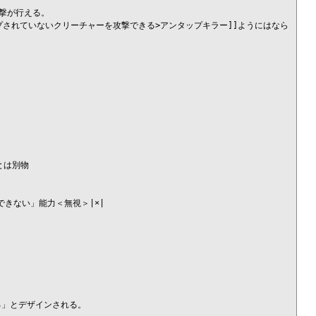
が行える。

プされていないクリーチャーを攻撃できる>アンタップキラー]]ようにはなら
は別物

きない」能力＜無視＞|×|

る」とデザインされる。
