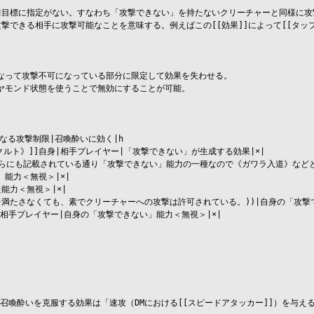
目標に指定がない。すなわち「攻撃できない」を持たないクリーチャーと同様に攻撃
撃できる相手に攻撃可能なことを意味する。例えばこの[[効果]]によって[[タッ
なって攻撃不可になっている部分に限定して効果を失わせる。

モンド状態を使うことで無効にすることが可能。

る攻撃制限|召喚酔いに効く|h

クルト》]]自身|相手プレイヤー|「攻撃できない」が生成する効果|×|

らにも記載されている通り「攻撃できない」能力の一種なので《ガワラ入道》などと
能力＜無視＞|×|

能力＜無視＞|×|

件を満たさなくても、素でクリーチャーへの攻撃は許可されている。))|自身の「攻撃で
|相手プレイヤー|自身の「攻撃できない」能力＜無視＞|×|

存在せず、召喚酔いを克服する効果は「速攻（DMにおける[[スピードアタッカー]]）を与え