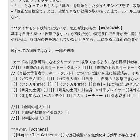
+「－」となっているものは「能力」を対象としたダイヤモンド状態で、攻撃
+「適正な目標全て」とは、攻撃できない効果を取り払った上で、ルール上攻
ない。

***ダイヤモンド状態ではないが、似た挙動のもの [#o2e948d9]

基本は自身の持つ「攻撃できない」が有効だが、特定条件で自身が発生源に
それらは、各自が条件を満たしていないときでも、上にある正真正銘のダイヤ
※すべての網羅ではなく、一部の抜粋

|カード名|攻撃可能になるクリーチャー|攻撃できるようになる目標|無効にな
//|[[《奇跡の予言者ラッキー・クルト》]]|[[《奇跡の予言者ラッキー・
//《奇跡の予言者ラッキー・クルト》については違いを先に解説済み。そち
|[[《ガワラ入道》]]|[[《ガワラ入道》]]自身|－|自身の「攻撃できない」
|[[《アシガル変怪》]]|[[《アシガル変怪》]]自身|－|1つ前に記述された
|[[《暴発の土偶》]]|[[《暴発の土偶》]]自身|※相手プレイヤー((条
|[[《死を知らぬ月へのクモツ》]]|このクリーチャー（[[引き継ぎ]]可）
//[[《金剛の超人》]]

//[[《憤怒の猛将ダイダロス》]]

//[[《神秘の超人》]]

**その他 [#others]

-[[Magic：The Gathering]]では召喚酔いを無効化する効果は