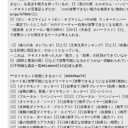
きない」を及ぼす能力を持っているが、[[《喜びの夜 エルボロム・ハッピ
--テキストが言葉足らずだが、「○○の攻撃できない能力を無視する/無効にする」
e/qa/47904/]]）

[[《ボン・キゴマイム》>《ボン・キゴマイム／♪やせ蛙 ラッキーナンバー
---裁定でいうところの「そのクリーチャー自身が攻撃できなくなる能力」が
《龍装車 ピオドーロ／毒汁100％》]]や[[《天命王 エバーラスト》]]
で攻撃ロックが発生するケースが考えられる。

-[[《偽りの名 オレワレオ》]]と[[《王来文具ケシキング》]]と[[《
なる目標に指定あり」のセットとなっている。

--これは、テキストを作った人が「能力」と「効果」の区別ができていなかった可能性が
[[《調和と繁栄の罠》]]などで攻撃可能になるかどうかは一切触れられてい
[[不明確な裁定一覧#diamond]]の記述も参照。

**ダイヤモンド状態にするカード [#d449ae74]

|カード名|攻撃可能になるクリーチャー|攻撃できるようになる目標|無効にな
|[[《ダイヤモンド・カッター》]]|自軍全て|相手プレイヤー|効果＜無視＞|
|[[《金剛の断ち 那暮／ダイヤモンド・カッター》]]|~|~|~|~|

|[[《ブルータル・リベンジャー》]]|[[《ブルータル・リベンジャー》]]自
|[[《ダイヤモンド・ソード》]]|自軍全て|相手プレイヤー|効果|◯|

|[[《光神龍ダイヤモンド・グロリアス》]]|自軍全て（自身除く）|相手プレ
|[[《覚醒の精霊ダイヤモンド・エイヴン》]]|自軍全て（自身除く）|相手プ
|[[《ミラクル・ポータル》]]|1体|相手プレイヤー|不明（能力？）|×|

|[[《森の指揮官コアラ大佐》]]|1体|適正な目標全て|効果|◯（暗黙）|

|[[《白騎士の開眼者ウッズ》]]|自軍[[ブロッカー]]全て|適正な目標全て|