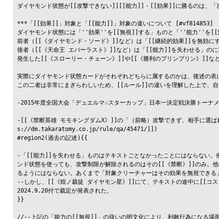
ダイヤモンド状態が[[攻撃できない]][[能力]]・[[効果]]に勝るのは、
***「[[効果]]」対象と「[[能力]]」対象の違いについて [#vf814853]

ダイヤモンド状態には「''効果''を[[無視]]する」ものと「''能力''を[
前者（[[《ダイヤモンド・ソード》]]など）は「[[継続的効果]]を無効に
後者（[[《天命王 エバーラスト》]]など）は「[[能力]]を失わせる」のに
発生した[[《スローリー・チェーン》]]や[[《勝利のプリンプリン》]]などの
実際にダイヤモンド状態カードがそれぞれどちらに属するのかは、後述の表に
この二者は非常にまぎらわしいため、[[ルール]]の違いを理解した上で、自
-2015年度全国大会「デュエルマ☆スターカップ」日本一決定戦決勝トー
-[[《禁断英雄 モモキングダムX》]]の「（前略）攻撃できず、相手に選ばれ
s://dm.takaratomy.co.jp/rule/qa/45471/]])

#region2(過去の記述){{

-「[[能力]]を失わせる」ものはテキストごとなかったことにはならない。
ンド状態を使っても、攻撃制限が解除されるのはその[[《禁断》]]のみ
るようにはならない。あくまで「対象クリーチャーはその効果を無視できる」
--しかし、[[《煌ノ裁徒 ダイヤモン星》]]にて、テキストの途中に[[
2024.9.20付で裁定が発表された。

}}

//--上記の「能力の[[無視]]」の扱いの明文化により、利敵行為になる