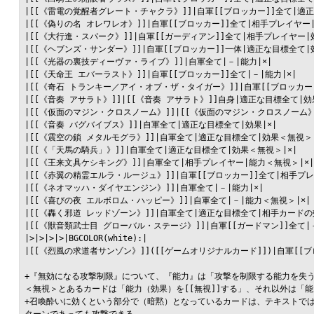
|[[《雷電の覚醒者グレート・チャクラ》]]|自軍[[ブロッカー]]全て|適正な
|[[《偽りの名 オレワレオ》]]|自軍[[ブロッカー]]全て|相手プレイヤー|能
|[[《大行進・スパーク》]]|自軍[[ガーディアン]]全て|相手プレイヤー|効果
|[[《ヘブンズ・サンダー》]]|自軍[[ブロッカー]]一体|適正な目標全て|効果
|[[《光器の裏技ディーヴァ・ライブ》]]|自軍全て|－|能力|×|

|[[《天命王 エバーラスト》]]|自軍[[ブロッカー]]全て|－|能力|×|

|[[《奇石 トランキー／アイ・オブ・ザ・タイガー》]]|自軍[[ブロッカー]]
|[[《音奏 アサラト》]]|[[《音奏 アサラト》]]自身|適正な目標全て|効果
|[[《仮面のマジン・クロスノーム》]]|[[《仮面のマジン・クロスノーム》
|[[《音奏 バグバイブス》]]|自軍全て|適正な目標全て|効果|×|

|[[《震空の鎖 メタルモグラ》]]|自軍全て|適正な目標全て|効果＜無視＞|×
|[[《「天馬の騎兵」》]]|自軍全て|適正な目標全て|効果＜無視＞|×|

|[[《王来文具ケシキング》]]|自軍全て|相手プレイヤー|能力＜無視＞|×|
|[[《赤翼の精霊エルラ・ルージュ》]]|自軍[[ブロッカー]]全て|相手プレ
|[[《ネオマッハ・ダイヤエンジン》]]|自軍全て|－|能力|×|

|[[《喜びの夜 エルボロム・ハッピー》]]|自軍全て|－|能力＜無視＞|×|

|[[《轟く邪道 レッドゾーン》]]|自軍全て|適正な目標全て|相手カードの効
|[[《獣音類武士目 グローバル・ステージ》]]|自軍[[ガードマン]]全て|－
|>|>|>|>|BGCOLOR(white):|

|[[《烈風の求道者サンゾン》]]([[ゲームオリジナルカード]])|自軍[[ブ
+『無効になる攻撃制限』について、『能力』は「攻撃を制限する能力を失う
＜無視＞とあるカードは「能力（効果）を[[無視]]する」、それ以外は「
+召喚酔いに効くという部分で（暗黙）となっているカードは、テキストでは[
ターンであっても攻撃できる。
