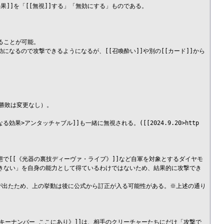
果]]を「[[無視]]する」「無効にする」ものである。

ることが可能。

無効になるので攻撃できるようになるが、[[召喚酔い]]や別の[[カード]]から
勝敗は変更なし）。

>アンタッチャブル]]も一緒に無視される。([[2024.9.20>http
態で[[《光器の裏技ディーヴァ・ライブ》]]など自軍を対象とするダイヤモ
できない」を自身の能力として得ているわけではないため、結果的に攻撃でき
裁定が出たため、上の挙動は後に公式から訂正が入る可能性がある。※上述の通り
ッキーナンバー ここにあり》]]は、相手のクリーチャーたちにだけ「攻撃で