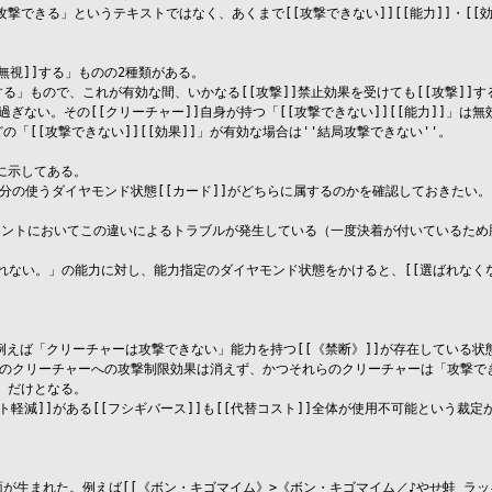
「攻撃できる」というテキストではなく、あくまで[[攻撃できない]][[能力]]・[[効
[無視]]する」ものの2種類がある。

する」もので、これが有効な間、いかなる[[攻撃]]禁止効果を受けても[[攻撃]]す
過ぎない。その[[クリーチャー]]自身が持つ「[[攻撃できない]][[能力]]」は
「[[攻撃できない]][[効果]]」が有効な場合は''結局攻撃できない''。

示してある。

分の使うダイヤモンド状態[[カード]]がどちらに属するのかを確認しておきたい。

ナメントにおいてこの違いによるトラブルが発生している（一度決着が付いているため
ない。」の能力に対し、能力指定のダイヤモンド状態をかけると、[[選ばれなくなる効果
例えば「クリーチャーは攻撃できない」能力を持つ[[《禁断》]]が存在している状
。他のクリーチャーへの攻撃制限効果は消えず、かつそれらのクリーチャーは「攻撃
だけとなる。

コスト軽減]]がある[[フシギバース]]も[[代替コスト]]全体が使用不可能という
場面が生まれた。例えば[[《ボン・キゴマイム》>《ボン・キゴマイム／♪やせ蛙 ラ