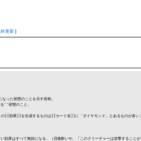
最終更新
]
うになった状態のことを示す俗称。

る''状態のこと。

この[[効果]]を生成するものは[[カード名]]に「ダイヤモンド」とあるものが多
ない効果はすべて無効になる。（召喚酔いや、「このクリーチャーは攻撃することが