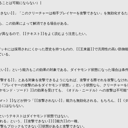
ことは可能にならない）|

できない]]」「このクリーチャーは相手プレイヤーを攻撃できない」を無効化するた
」も、この効果によって解消できる場合がある。

ッキには採用されにくかった歴史を持つものの、[[王来篇]]で汎用性の高い防御能
いる。

撃できない]]」という能力もこの効果の対象である。ダイヤモンド状態になった場合は
攻撃する]]」とある対象を攻撃できるようになれば、攻撃する際それを攻撃しなけれ
つ『プレイヤーの攻撃のみをダイヤモンド状態』」という状態なら、クリーチャーを攻
《ダイヤモンド・ソード》]]の効果を受けても、《オドル・ニードル》への攻撃は不可能で
Star＞》]]などが持つ「[[攻撃されない]]」能力も無効化される。もちろん、[
にはならない。

」というテキストはダイヤモンド状態ではない。

る」という、[[攻撃できない]][[能力]]の一種。

攻撃もブロックもできない]]状態があると攻撃できない。
