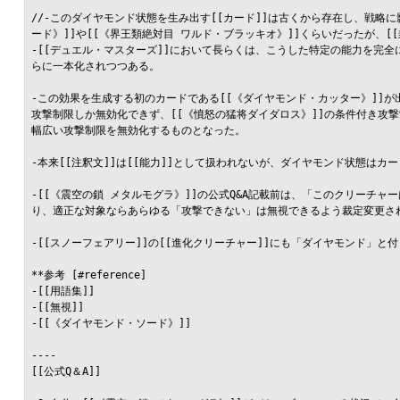
//-このダイヤモンド状態を生み出す[[カード]]は古くから存在し、戦略
ード》]]や[[《界王類絶対目 ワルド・ブラッキオ》]]くらいだったが、[[
-[[デュエル・マスターズ]]において長らくは、こうした特定の能力を完
らに一本化されつつある。

-この効果を生成する初のカードである[[《ダイヤモンド・カッター》]]
攻撃制限しか無効化できず、[[《憤怒の猛将ダイダロス》]]の条件付き攻撃制
幅広い攻撃制限を無効化するものとなった。

-本来[[注釈文]]は[[能力]]として扱われないが、ダイヤモンド状態はカー
-[[《震空の鎖 メタルモグラ》]]の公式Q&A記載前は、「このクリーチ
り、適正な対象ならあらゆる「攻撃できない」は無視できるよう裁定変更され
-[[スノーフェアリー]]の[[進化クリーチャー]]にも「ダイヤモンド」と
**参考 [#reference]

-[[用語集]]

-[[無視]]

-[[《ダイヤモンド・ソード》]]

----

[[公式Q＆A]]
