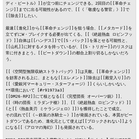
ディ・ビートル》]]が立つ前にチェンジできる。2回目の[[革命チェ
ンジ]]までに出る可能性があるので、[[《「敬虔なる警官」》]]で
[[除去]]したい。

最速[[進化]]から[[革命チェンジ]]を狙う場合、[[メタカード]]を
立てずにW・ブレイクする必要が出てくる。[[《絶超熱血 ロビンフッ
ド》]]自体は[[ハンデス]]で[[S・バック]]を落とせる可能性と、
[[山札]]に対するメタを持っているが、[[S・トリガー]]のリスクは
常に付きまとう。[[ビートダウン]]の都合上割り切るしかないだろ
う。

[[《空間型無限収納ストラトバッグ》]]は天敵。[[革命チェンジ]]
を妨害される上に、まともな[[エレメント]]除去は[[殿堂入り]]の
[[《愛銀河マーキュリー・スターフォージ》]]くらいしかいない。

**環境において [#r91973a3]

[[DM26-RP2]]にて核となる[[《完璧団長 オーパーツ銃》]]、
[[《時の団長 ミラダンテ槍》]]、[[《絶超熱血 ロビンフッド》]]
(と[[《熱血美刃 ミケランジェロ》]])を獲得したことで成立。

その流れで[[《～鉄装の氷騎士～》]]が発掘されている。本質がビー
トダウンであるため、進化元として使えば[[ブロックされない]]よう
になる[[《アロマの海幻》]]も発掘されている。
