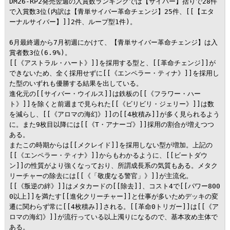
DM26-RP2発売翌週の入賞数ランキングでは【サイバー】括りで28件
で入賞数3位(内訳は【青単サイバー革命チェンジ】25件、[[【エタ
ーナルサイバー】]]2件、ループ型1件)。

6月最終週から7月初週にかけて、【青単サイバー革命チェンジ】は入
賞者数3位(6.9%)。

[[《アストラル・ハート》]]を採用する型と、[[革命チェンジ]]が
できないため、全く採用せずに[[《エンペラー・ティナ》]]を採用し
た型のいずれも優勝する結果を出している。

進化元の[[サイバー・ウイルス]]は鉄板の[[《フラワー・ハー
ト》]]を除くと前週まで見られた[[《ビリビリ・ジェリー》]]は数
を減らし、[[《アロマの海幻》]]の[[4枚積み]]が多く見られるよう
に。また9枚目以降には[[《T・アナーゴ》]]採用の割合が増えつつ
ある。

またこの時期からは[[メクレイド]]を採用しない型が増加。上記の
[[《エンペラー・ティナ》]]からもわかるように、[[ビートダウ
ン]]の性質がより強くなっており、所謂成長系の気質もある。メタク
リーチャーの除去には[[《「敬虔なる警官」》]]が主流化。

[[《叛逆の絆》]]はメタカードの[[除去]]、コスト4で[[パワー800
0以上]]を満たす[[進化クリーチャー]]と仕事が多いためデッキの変
遷に関わらず常に[[4枚積み]]される。[[革命0トリガー]]は[[《ア
ロマの海幻》]]が流行っている以上濁りになるので、基本攻め主体で
ある。
