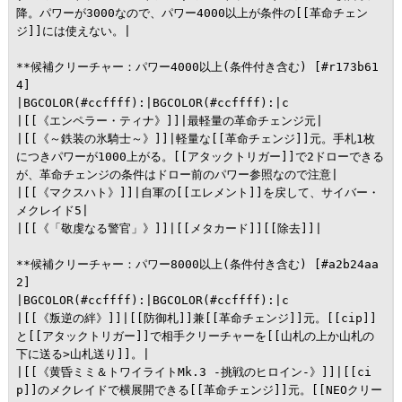
降。パワーが3000なので、パワー4000以上が条件の[[革命チェン
ジ]]には使えない。|

**候補クリーチャー：パワー4000以上(条件付き含む) [#r173b61
4]

|BGCOLOR(#ccffff):|BGCOLOR(#ccffff):|c

|[[《エンペラー・ティナ》]]|最軽量の革命チェンジ元|

|[[《～鉄装の氷騎士～》]]|軽量な[[革命チェンジ]]元。手札1枚
につきパワーが1000上がる。[[アタックトリガー]]で2ドローできる
が、革命チェンジの条件はドロー前のパワー参照なので注意|

|[[《マクスハト》]]|自軍の[[エレメント]]を戻して、サイバー・
メクレイド5|

|[[《「敬虔なる警官」》]]|[[メタカード]][[除去]]|

**候補クリーチャー：パワー8000以上(条件付き含む) [#a2b24aa
2]

|BGCOLOR(#ccffff):|BGCOLOR(#ccffff):|c

|[[《叛逆の絆》]]|[[防御札]]兼[[革命チェンジ]]元。[[cip]]
と[[アタックトリガー]]で相手クリーチャーを[[山札の上か山札の
下に送る>山札送り]]。|

|[[《黄昏ミミ＆トワイライトMk.3 -挑戦のヒロイン-》]]|[[ci
p]]のメクレイドで横展開できる[[革命チェンジ]]元。[[NEOクリー