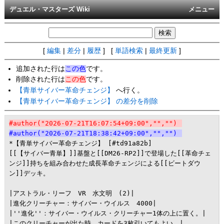
デュエル・マスターズ Wiki
メニュー
[
編集
|
差分
|
履歴
] [
単語検索
|
最終更新
]
追加された行は
この色
です。
削除された行は
この色
です。
【青単サイバー革命チェンジ】
へ行く。
【青単サイバー革命チェンジ】 の差分を削除
#author("2026-07-21T16:07:54+09:00","","")
#author("2026-07-21T18:38:42+09:00","","")
*【青単サイバー革命チェンジ】 [#td91a82b]

[[【サイバー青単】]]基盤と[[DM26-RP2]]で登場した[[革命チェ
ンジ]]持ちを組み合わせた成長革命チェンジによる[[ビートダウ
ン]]デッキ。

|アストラル・リーフ　VR　水文明　(2)|

|進化クリーチャー：サイバー・ウイルス　4000|

|''進化''：サイバー・ウイルス・クリーチャー1体の上に置く。|

|このクリーチャーが出た時、カードを3枚引いてもよい。|
