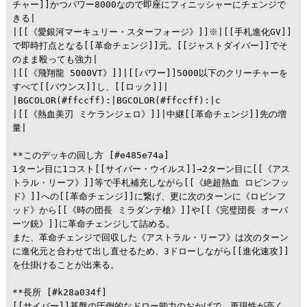
チャー]]かつパワー8000なので即座にフィニッシャーにチェンジで
きる|

|[[《愛銀河マーキュリー・スターフォージ》]]※|[[手札進化GV]]
で即時打点となる[[革命チェンジ]]元。[[ジャストダイバー]]でそ
のまま殴っても強力|

|[[《飛翔龍 5000VT》]]|[[パワー]]5000以下のクリーチャーを
すべて[[バウンス]]し、[[ロック]]|

|BGCOLOR(#ffccff):|BGCOLOR(#ffccff):|c

|[[《熱血美刃 ミケランジェロ》]]|中継[[革命チェンジ]]先の増
量|

**このデッキの回し方 [#e485e74a]

1ターン目に1コスト[[サイバー・ウイルス]]→2ターン目に[[《アス
トラル・リーフ》]]等で手札補充しながら[[《絶超熱血 ロビンフッ
ド》]]への[[革命チェンジ]]に繋げ、更に次のターンに《ロビンフ
ッド》から[[《時の団長 ミラダンテ槍》]]や[[《完璧団長 オーパ
ーツ銃》]]に革命チェンジして詰める。

また、革命チェンジで回収した《アストラル・リーフ》は次のターン
に進化元と合わせて出し直せるため、3ドローしながら[[進化速攻]]
を仕掛けることが出来る。

**長所 [#k28a034f]

[[サイバー]]基盤の圧倒的なドロー能力のおかげで、再現性が高く、