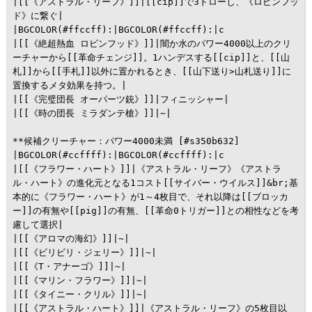
|[[《アストラル・リーフ》]]|[[cip]]で3ドローし、《ロビンフッ
ド》に繋ぐ|

|BGCOLOR(#ffccff):|BGCOLOR(#ffccff):|c

|[[《絶超熱血 ロビンフッド》]]|闇か水のパワー4000以上のクリ
ーチャーから[[革命チェンジ]]。1ハンデスする[[cip]]と、[[山
札]]から[[手札]]以外に置かれるとき、[[山下送り>山札送り]]に
置換するメタ効果を持つ。|

|[[《完璧団長 オーパーツ銃》]]|フィニッシャー|

|[[《時の団長 ミラダンテ槍》]]|~|

**候補クリーチャー：パワー4000未満 [#s350b632]

|BGCOLOR(#ccffff):|BGCOLOR(#ccffff):|c

|[[《フラワー・ハート》]]|《アストラル・リーフ》《アストラ
ル・ハート》の進化元となる1コスト[[サイバー・ウイルス]]&br;基
本的に《フラワー・ハート》が1～4枚目で、それ以降は[[ブロッカ
ー]]の有無や[[pig]]の有無、[[革命0トリガー]]との相性などを考
慮して選択|

|[[《アロマの海幻》]]|~|

|[[《ビリビリ・ジェリー》]]|~|

|[[《T・アナーゴ》]]|~|

|[[《マリン・フラワー》]]|~|

|[[《タイニー・クリル》]]|~|

|[[《アストラル・ハート》]]|《アストラル・リーフ》の5枚目以