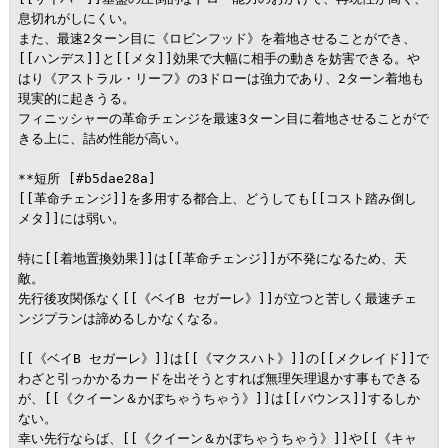
息切れがしにくい。

また、最速2ターン目に《ロビンフッド》を着地させることができ、
[[ハンデス]]と[[メタ]]効果で大幅に相手の動きを妨害できる。や
はり《アストラル・リーフ》の3ドローは強力であり、2ターン着地も
現実的に起きうる。

フィニッシャーの革命チェンジを最速3ターン目に着地させることがで
きる上に、詰め性能が高い。

**短所 [#b5dae28a]

[[革命チェンジ]]を多用する都合上、どうしても[[コスト踏み倒し
メタ]]には弱い。

特に[[着地置換効果]]は[[革命チェンジ]]が不発になるため、天
敵。

先行後攻関係なく[[《ベイB セガーレ》]]が立つと苦しく最速チェ
ンジプランは諦めるしかなくなる。

[[《ベイB セガーレ》]]は[[《マクスハト》]]の[[メクレイド]]で
わざと引っかかるカードを出そうとすれば無理矢理退かす事もできる
が、[[《クイーン＆かぼちゃうちゃう》]]は[[バウンス]]するしか
ない。

幸い先行ならば、[[《クイーン＆かぼちゃうちゃう》]]や[[《キャ