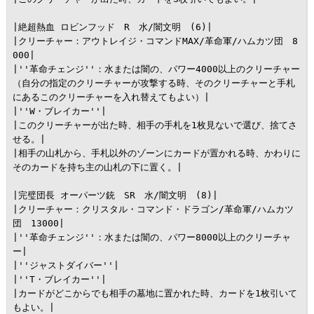
|絶超熱血 ロビンフッド　R　水/闇文明　(6)|

|クリーチャー：アウトレイジ・コマンドMAX/革命軍/ハムカツ団　8
000|

|''革命チェンジ''：水または闇の、パワー4000以上のクリーチャー
（自分の指定のクリーチャーが攻撃する時、そのクリーチャーと手札
にあるこのクリーチャーを入れ替えてもよい）|

|''W・ブレイカー''|

|このクリーチャーが出た時、相手の手札を1枚見ないで選び、捨てさ
せる。|

|相手の山札から、手札以外のゾーンにカードが置かれる時、かわりに
そのカードを持ち主の山札の下に置く。|

|完璧団長 オーパーツ銃　SR　水/闇文明　(8)|

|クリーチャー：クリスタル・コマンド・ドラゴン/革命軍/ハムカツ
団　13000|

|''革命チェンジ''：水または闇の、パワー8000以上のクリーチャ
ー|

|''ジャストダイバー''|

|''T・ブレイカー''|

|カードがどこからでも相手の墓地に置かれた時、カードを1枚引いて
もよい。|
