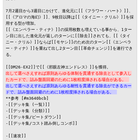
7月2週目から3週目にかけて、進化元に[[《フラワー・ハート》]]、
[[《アロマの海幻》]]、9枚目以降は[[《タイニー・クリル》]]を採
用する型が増加。

[[《エンペラー・ティナ》]]の採用枚数も増えている事から、1ター
ン目に出した進化元が返しのターンに[[除去]]されても、[[《タイ
ニー・クリル》]]ならば[[モヤシ]]のため次のターン[[《エンペラ
ー・ティナ》]]を重ねて出し2ターン目[[革命チェンジ]]を遂行でき
る。

出して選べさえすれば原則あらゆる体制を貫通する除去として参入し
たカードで、詰み盤面回避のために1枚程度挿される場合がある。
出して選べさえすれば原則あらゆる耐性を貫通する除去ができるカー
ドで、詰み盤面回避のために1枚程度挿される場合がある。
**参考 [#m3640bcb]

-[[デッキ集 (一覧)]]

-[[デッキ集 (分類)]]

-[[デッキ集/ビートダウン]]

-[[デッキ集/コスト踏み倒しコンボ]]

-[[速攻]]
