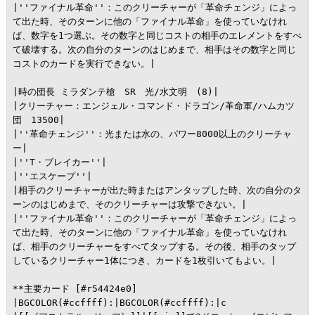
|''ファイナル革命''：このクリーチャーが「革命チェンジ」によっ
て出た時、そのターンに他の「ファイナル革命」を使っていなけれ
ば、数字を1つ選ぶ。その数字と同じコストの相手のエレメントをすべ
て破壊する。次の自分のターンのはじめまで、相手はその数字と同じ
コストのカードを実行できない。|

|時の団長 ミラダンテ槍　SR　光/水文明　(8)|

|クリーチャー：エンジェル・コマンド・ドラゴン/革命軍/ハムカツ
団　13500|

|''革命チェンジ''：光または水の、パワー8000以上のクリーチャ
ー|

|''T・ブレイカー''|

|''エスケープ''|

|相手のクリーチャーが出た時またはアンタップした時、次の自分のタ
ーンのはじめまで、そのクリーチャーは攻撃できない。|

|''ファイナル革命''：このクリーチャーが「革命チェンジ」によっ
て出た時、そのターンに他の「ファイナル革命」を使っていなけれ
ば、相手のクリーチャーをすべてタップする。その後、相手のタップ
しているクリーチャー1体につき、カードを1枚引いてもよい。|

**主要カード [#r54424e0]

|BGCOLOR(#ccffff):|BGCOLOR(#ccffff):|c
