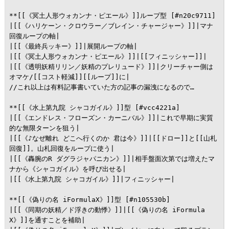
**[[《冥土人形ウォカンナ・ピエール》]]ループ型 [#n20c9711]

|[[《ハリケーン・クロウラー／ブレイン・チャージャー》]]|マナ
回復ループの軸|

|[[《最終兵ッキー》]]|展開ループの軸|

|[[《冥土人形ウォカンナ・ピエール》]]|[[フィニッシャー]]|

|[[《透明妖精リリン／妖精のプレリュード》]]|クリーチャー側は
オマケ/[[コスト軽減]][[ループ]]に|

//これ以上は有料記事書いていた方の記事の漏洩になるので…

**[[《水上第九院 シャコガイル》]]型 [#vcc4221a]

|[[《エンドレス・フローズン・カーニバル》]]|これで早期に実質
的な無限ターンを狙う|

|[[《♪なぜ離れ どこへ行くのか 君は今》]]|[[ドロー]]と[[山札
回復]]。山札回復をループに使う|

|[[《轟腕のR ダグラジャパニカン》]]|相手盤面次第では増えたマ
ナから《シャコガイル》を呼び出せる|

|[[《水上第九院 シャコガイル》]]|フィニッシャー|

**[[《偽りの名 iFormulaX》]]型 [#n105530b]

|[[《同期の妖精／ド浮きの動悸》]]|[[《偽りの名 iFormula
X》]]を通すことを補助|
