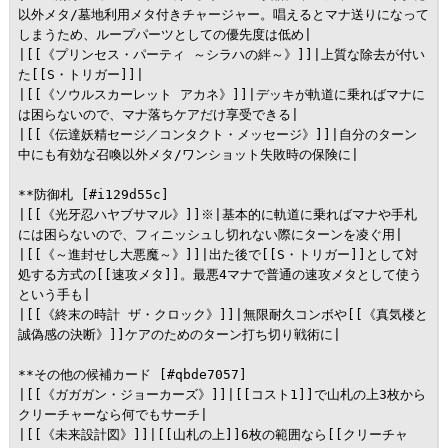
以外メタ/墓地利用メタ付きチャージャー。唱えるとマナ送りになって
しまうため、ループパーツとしての優先度は低め|

|[[《プリンセス・パーティ ～シラハの絆～》]]|上質な除去が付い
た[[S・トリガー]]|

|[[《ソウルスカーレット アカネ》]]|デッキが軌道に乗ればマナに
は困らないので、マナ落ちケアだけ享受できる|

|[[《伝達妖精セージ／コンタクト・メッセージ》]]|自分のターン
中にも有効な召喚以外メタ/ワンショット失敗時の保険に|

**防御札 [#i129d55c]

|[[《光牙忍ハヤブサマル》]]※|基本的に軌道に乗ればマナや手札
には困らないので、フィニッシュし切れない際にターンを凌ぐ用|

|[[《～進封せし大悪魔～》]]|出た後で[[S・トリガー]]として対
処する方式の[[速攻メタ]]。最悪4マナで普通の速攻メタとして使う
という手も|

|[[《終末の時計 ザ・クロック》]]|無限耐久コンボや[[《真気楼と
誠偽感の決断》]]ケアのためのターン打ち切り戦術に|

**その他の候補カード [#qbde7057]

|[[《ガガガン・ジョーカーズ》]]|[[コスト1]]で山札の上3枚から
クリーチャーなら何でもサーチ|

|[[《未来設計図》]]|[[山札の上]]6枚の範囲なら[[クリーチャ