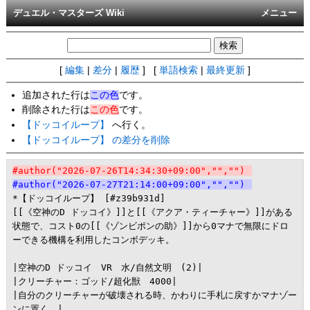
デュエル・マスターズ Wiki
メニュー
[
編集
|
差分
|
履歴
] [
単語検索
|
最終更新
]
追加された行は
この色
です。
削除された行は
この色
です。
【ドッコイループ】
へ行く。
【ドッコイループ】 の差分を削除
#author("2026-07-26T14:34:30+09:00","","")
#author("2026-07-27T21:14:00+09:00","","")
*【ドッコイループ】 [#z39b931d]

[[《空神のD ドッコイ》]]と[[《アクア・ティーチャー》]]がある
状態で、コスト0の[[《ゾンビポンの助》]]から0マナで無限にドロ
ーできる機構を利用したコンボデッキ。

|空神のD ドッコイ　VR　水/自然文明　(2)|

|クリーチャー：ゴッド/超化獣　4000|

|自分のクリーチャーが破壊される時、かわりに手札に戻すかマナゾー
ンに置く。|
