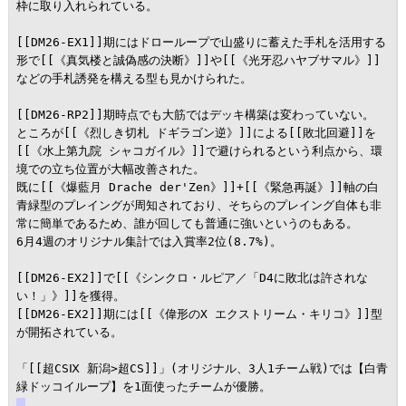
枠に取り入れられている。

[[DM26-EX1]]期にはドローループで山盛りに蓄えた手札を活用する
形で[[《真気楼と誠偽感の決断》]]や[[《光牙忍ハヤブサマル》]]
などの手札誘発を構える型も見かけられた。

[[DM26-RP2]]期時点でも大筋ではデッキ構築は変わっていない。

ところが[[《烈しき切札 ドギラゴン逆》]]による[[敗北回避]]を
[[《水上第九院 シャコガイル》]]で避けられるという利点から、環
境での立ち位置が大幅改善された。

既に[[《爆藍月 Drache der'Zen》]]+[[《緊急再誕》]]軸の白
青緑型のプレイングが周知されており、そちらのプレイング自体も非
常に簡単であるため、誰が回しても普通に強いというのもある。

6月4週のオリジナル集計では入賞率2位(8.7%)。

[[DM26-EX2]]で[[《シンクロ・ルピア／「D4に敗北は許されな
い！」》]]を獲得。

[[DM26-EX2]]期には[[《偉形のX エクストリーム・キリコ》]]型
が開拓されている。

「[[超CSⅨ 新潟>超CS]]」(オリジナル、3人1チーム戦)では【白青