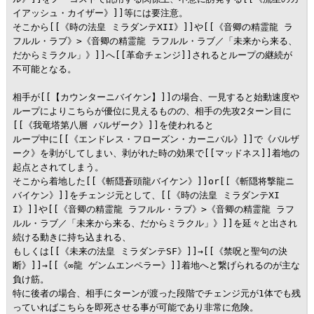
イアッシュ・カイザー》]]等には要注意。

そこから[[《時の法皇 ミラダンテXII》]]や[[《音卿の精霊龍 ラ
フルル・ラブ》>《音卿の精霊龍 ラフルル・ラブ／「未来から来る、
だからミラクル」》]]へ[[革命チェンジ]]されるとループの継続が
不可能となる。

相手が[[【カウンターニバイケン】]]の場合、一見すると始動速度や
ループによりこちらが優位に見えるものの、相手の先攻2ターン目に
[[《我竜塔第八層 バルザーク》]]を使われると

ループ中に[[《エンドレス・フローズン・カーニバル》]]で《バルザ
ーク》を剥がしてしまい、剥がれた時の効果で[[マッドネス]]着地の
起点とされてしまう。

そこから着地した[[《斬隠蒼頭龍バイケン》]]or[[《斬隠将撃龍ニ
バイケン》]]をチェンジ元として、[[《時の法皇 ミラダンテXI
I》]]や[[《音卿の精霊龍 ラフルル・ラブ》>《音卿の精霊龍 ラフ
ルル・ラブ／「未来から来る、だからミラクル」》]]を延々と出され
続ける動きに持ち込まれる、

もしくは[[《未来の法皇 ミラダンテSF》]]→[[《禁呪と聖句の決
断》]]→[[《∞龍 ゲンムエンペラー》]]着地へと繋げられるのが主な
負け筋。

特に後者の場合、相手にターンが渡った段階でチェンジ元が1体でも残
っていればこちらを即死させる事が可能であり非常に危険。
