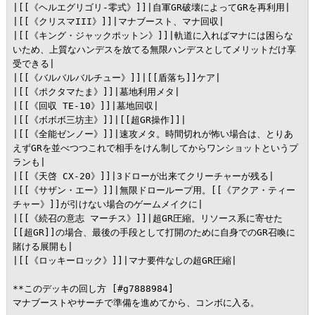
|[[《ヘルエグリゴリ-零式》]]|自軍GR破壊によってGRを再利用|

|[[《クリスマIII》]]|マナブースト、マナ回収|

|[[《キング・ジャックポットン》]]|軌道に入ればマナには困らな
いため、上質なハンデスを放てる無限ハンデスとしてメリットだけ享
受できる|

|[[《バルバルバルチュー》]]|[[盾落ち]]ケア|

|[[《ポクタマたま》]]|墓地利用メタ|

|[[《回収 TE-10》]]|墓地回収|

|[[《ボボボ三坊主》]]|[[超GR操作]]|

|[[《全能ゼンノー》]]|速攻メタ。時間切れが怖い場合は、とりあ
えずGRを並べつつこれで相手をけん制してからワンショットというプ
ランも|

|[[《天啓 CX-20》]]|3ドローが出来てクリーチャーが残る|

|[[《サザン・エー》]]|無限ドローループ用。[[《アクア・ティー
チャー》]]が引けない場合のゲームメイクに|

|[[《続召の意志 マーチス》]]|超GR圧縮。リソース系に寄せた
[[超GR]]の場合、最後の手段として打開のために自身でのGR召喚に
賭ける展開も|

|[[《ロッキーロック》]]|マナ要件なしの超GR圧縮|

**このデッキの回し方 [#g7888984]

マナブーストやサーチで準備を進めてから、コンボに入る。
