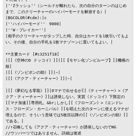
|''Zラッシュ''（シールドが離れたら、次の自分のターンのはじめ
まで、このクリーチャーのハイパーモードを解放する）|

|BGCOLOR(#cde):|c

|''ハイパーモード''　9000|

|''W・ブレイカー''|

|相手のクリーチャーがタップした時、自分はカードを1枚引いてもよ
い。その後、自分の手札を1枚マナゾーンに置いてもよい。|

**主要カード [#c3251f18]

|[[《空神のD ドッコイ》]]|[[【モヤシ化ゾンビループ】]]機構の
核|

|[[《ゾンビポンの助》]]|~|

|[[《アクア・ティーチャー》]]|~|

|[[《夢幻なる零龍》]]|0マナで出せるが[[《ティーチャー》>《ア
クア・ティーチャー》]]は誘発しない。実質《ドッコイ》下限定の
[[マナ加速]]専用札。&br;しかし[[《フローズン》>《エンドレ
ス・フローズン・カーニバル》]]を唱えた次のターンに使えるマナが
増えるので、そういう意味では5枚目以降の[[《ゾンビポンの助》]]
である。|

//↑召喚しても《アクア・ティーチャー》が誘発しないのでNG

//ウソパーツではありません。詳細は後述
