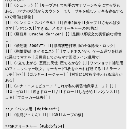
|[[《シュトラ》]]|ループさせて相手のマナゾーンを空にする型も
ある。0マナの状態からカウンターでリーサルを組むデッキも存在する
ので過信は禁物|

|[[《シンクロ・スパイラル》]]|自軍2体を[[タップ]]させればタ
ダで[[バウンス]]できる。メタクリーチャーの処理に|

|[[《爆藍月 Drache der'Zen》]]|足回り系呪文の実質的な嵩増
し|

|[[《飛翔龍 5000VT》]]|膠着状態打破用の全体除去・ロック|

|[[《剛撃霊樹 タイタニス》]]|マッドネスだが、ゲーム運びを軌道
に乗せてマナを十分用意してからマナ回収メイン運用で|

|[[《♪立ち上がる 悪魔に天使 堕ちるかな》]]|ワンショット補助用
のフィニッシャー呪文。キーカード1枚を止めれば勝てる[[ミラーマ
ッチ]]や[[【ゴルギーオージャー】]]対策に1枚程度使われる場合が
ある|

|[[《ルナ・コスモビュー／「これが私の黄昏地獄拳よ！」》]]|
[[G・ゼロ]][[置きドロー]]/[[ドロー]]しながら[[バウンス]]に
よる[[ブロッカー除去]]|

**アドバンス用 [#qfd6aef5]

|[[《魚籠びっくん》]]|[[GR]]ループの核|

**GRクリーチャー [#wbd5f254]
