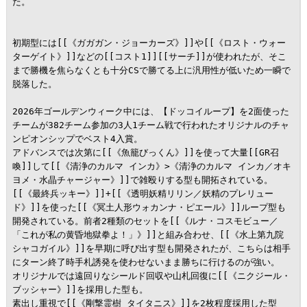
た。

初期型には[[《ガガガン・ジョーカーズ》]]や[[《ロスト・ウォー
ターゲイト》]]などの[[コスト1]][[サーチ]]が使われたが、そこ
まで勝機を焦らなくとも十分CSで勝てる上に汎用性が低いため一瞬で
脱落した。

2026年ゴールデンウィーク中には、【ドッコイループ】を2面使った
チームが382チーム参加の3人1チーム戦で行われたオリジナルのチャ
ンピオンシップでベスト4入賞。

アドバンスでは次第に[[《魚籠びっくん》]]を使って大量[[GR召
喚]]して[[《清浄のカルマ インカ》>《清浄のカルマ インカ／オキ
ヨメ・水晶チャージャー》]]で雑殴りする型も開拓されている。

[[《最終兵ッキー》]]+[[《透明妖精リリン／妖精のプレリュー
ド》]]を使った[[《冥土人形ウォカンナ・ピエール》]]ループ型も
開発されている。前者2種類のセットを[[《ルナ・コスモビュー／
「これが私の黄昏地獄拳よ！」》]]と組み合わせ、[[《水上第九院 
シャコガイル》]]を早期に呼び出す型も開発されたが、こちらは相手
にターン終了時手札誘発を使わせないまま勝ちに行けるのが強い。

オリジナルでは遠回りなシールド回収や山札回復に[[《ニクジール・
ブッシャー》]]を採用した型も。

素出し重視で[[《剛撃霊樹 タイタニス》]]を2枚程度採用した型