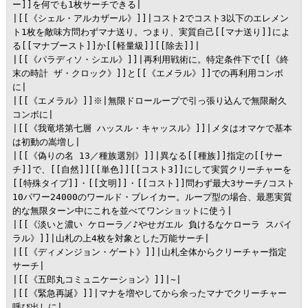
ー]]を何でも1枚サーチできる|

|[[《シェル・アルカザール》]]|コスト2でコスト3以下のエレメン
ト1枚を敵味方問わずマナ送り。つまり、実質自己[[マナ送り]]によ
る[[マナブースト]]か[[軽量級]][[除去]]|

|[[《パラディソ・シエル》]]|再利用戦術に。特定条件下で[[《終
末の時計 ザ・クロック》]]と[[《エメラル》]]での再利用コンボ
に|

|[[《エメラル》]]※|無限ドローループで引っ張り込んで無限耐久
コンボに|

|[[《我竜塔第七層 ハッスル・キャッスル》]]|メタはオマケで基本
は初動の嵩増し|

|[[《偽りの名 13／種族選別》]]|異なる[[種族]]指定の[[サー
チ]]で、[[自然]][[単色]][[コスト3]]にして実質クリーチャーを
[[特殊タイプ]]・[[文明]]・[[コスト]]問わず最大3サーチ/コスト
10パワー24000のワールド・ブレイカー。ループ型の場合、最悪実質
的な無限ターン中にこれを並べてワンショットに使う|

|[[《淡いと濃い ケローラ／♪やせガエル 負けるなケローラ スパイ
ラル》]]|山札の上4枚を対象とした万能サーチ|

|[[《ディメンジョン・ゲート》]]|山札全体からクリーチャー指定
サーチ|

|[[《五郎丸コミュニケーション》]]|~|

|[[《緊急再誕》]]|マナを増やしてから余ったマナでクリーチャー
呼び出しに|
