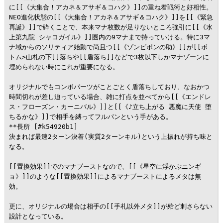
に[[《大集合！アカネ＆アサギ＆コハク》]]の重ね着戦術と好相性。
NEO進化状態の[[《大集合！アカネ＆アサギ＆コハク》]]を[[《緊急
再誕》]]で砕くことで、本来マナ枚数が足りないところ強引に[[《水
上第九院 シャコガイル》]]圏内の9マナまで持っていける。特に3マ
ナ域からのソリティア始動で尚且つ[[《ゾンビポンの助》]]が[[ボ
トム>山札の下]]落ちや[[盾落ち]]などで3枚以下しかマナゾーンに
埋められない時にこれが重要になる。

オリジナルでもコンボパーツがことごとく盾落ちしており、なおかつ
時間切れが差し迫っている場合、雑に打点を並べてから[[《エンドレ
ス・フローズン・カーニバル》]]と[[《♪立ち上がる 悪魔に天使 堕
ちるかな》]]で相手を縛ってフルパンという手がある。

**長所 [#k54920b1]

決まれば最速2ターン決着(実質2ターンキル)という上振れが持ち味と
なる。

[[置換効果]]でのマナブーストなので、[[《星空に浮かぶニンギ
ョ》]]のような[[置換効果]]によるマナブーストによるメタは無
効。

更に、オリジナルの場合は相手の[[手札以外メタ]]が殆ど刺さらない
設計となっている。
