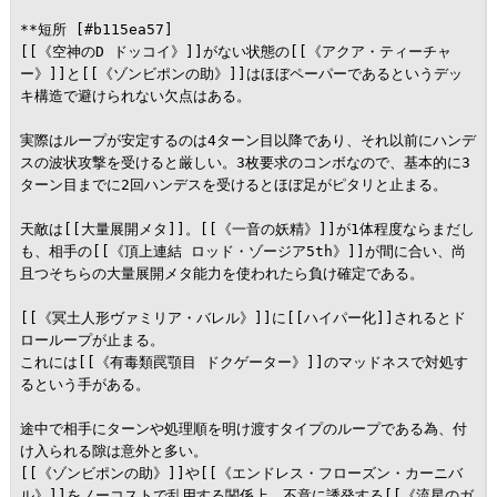
**短所 [#b115ea57]

[[《空神のD ドッコイ》]]がない状態の[[《アクア・ティーチャ
ー》]]と[[《ゾンビポンの助》]]はほぼペーパーであるというデッ
キ構造で避けられない欠点はある。

実際はループが安定するのは4ターン目以降であり、それ以前にハンデ
スの波状攻撃を受けると厳しい。3枚要求のコンボなので、基本的に3
ターン目までに2回ハンデスを受けるとほぼ足がピタリと止まる。

天敵は[[大量展開メタ]]。[[《一音の妖精》]]が1体程度ならまだし
も、相手の[[《頂上連結 ロッド・ゾージア5th》]]が間に合い、尚
且つそちらの大量展開メタ能力を使われたら負け確定である。

[[《冥土人形ヴァミリア・バレル》]]に[[ハイパー化]]されるとド
ローループが止まる。

これには[[《有毒類罠顎目 ドクゲーター》]]のマッドネスで対処す
るという手がある。

途中で相手にターンや処理順を明け渡すタイプのループである為、付
け入られる隙は意外と多い。

[[《ゾンビポンの助》]]や[[《エンドレス・フローズン・カーニバ
ル》]]をノーコストで乱用する関係上、不意に誘発する[[《流星のガ