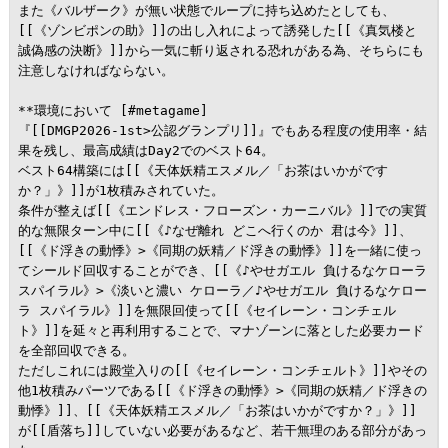
また《バルザーク》が無い状態でループに持ち込めたとしても、
[[《ゾンビポンの助》]]の出し入れによって誘発した[[《真気楼と
誠偽感の決断》]]から一気に斬り返される恐れがある為、そちらにも
注意しなければならない。

**環境において [#metagame]

『[[DMGP2026-1st>公認グランプリ]]』でもある程度の使用率・結
果を残し、最高成績はDay2でのベスト64。

ベスト64構築には[[《天体妖精エスメル／「お茶はいかがです
か？」》]]が1枚積みされていた。

条件が整えば[[《エンドレス・フローズン・カーニバル》]]での実質
的な無限ターン中に[[《♪なぜ離れ どこへ行くのか 君は今》]]、
[[《ド浮きの動悸》>《同期の妖精／ド浮きの動悸》]]を一緒に使っ
てシールド回収することができ、[[《♪やせガエル 負けるなケローラ 
スパイラル》>《淡いと濃い ケローラ／♪やせガエル 負けるなケロー
ラ スパイラル》]]を無限回使って[[《セイレーン・コンチェル
ト》]]を延々と再利用することで、マナゾーンに落とした必要カード
を全部回収できる。

ただしこれには殿堂入りの[[《セイレーン・コンチェルト》]]やその
他1枚積みパーツである[[《ド浮きの動悸》>《同期の妖精／ド浮きの
動悸》]]、[[《天体妖精エスメル／「お茶はいかがですか？」》]]
が[[盾落ち]]していない必要があるなど、若干無理のある部分があっ