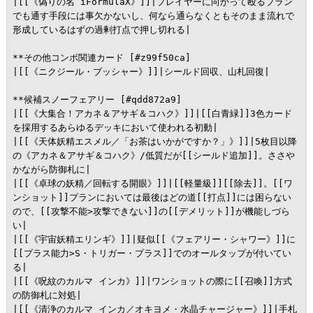
|[[《偽りの名 iFormulaX》]]|プレイヤーに向かって殴るプラン
でも通す手段には事欠かないし、何なら通らなくともそのまま流れで
形成しているはずの過剰打点で押し切れる|

**その他コンボ関連カード [#z99f50ca]

|[[《ニクジール・ブッシャー》]]|シールド回収、山札回復|

**候補スノーフェアリー [#qdd872a9]

|[[《大集合！アカネ＆アサギ＆コハク》]]|[[白青緑]]3色カード
を採用するあらゆるデッキにおいて使われる初動|

|[[《天体妖精エスメル／「お茶はいかがですか？」》]]|5枚目以降
の《アカネ＆アサギ＆コハク》/低質だが[[シールド追加]]。ささや
かながら防御札に|

|[[《卓球の妖精／回転する開眼》]]|[[軽量級]][[除去]]。[[ワ
ンショット]]プランにおいては最後はどの道[[打点]]には困らない
ので、[[攻撃不能>攻撃できない]]の[[デメリット]]が機能しづら
い|

|[[《宇宙妖精エリンギ》]]|疑似[[《フェアリー・シャワー》]]に
[[プラス能力>S・トリガー・プラス]]でのオールタップが付いてい
る|

|[[《呪紋のカルマ インカ》]]|ワンショットの際に[[召喚]]方式
の防御札に対処|

|[[《清浄のカルマ インカ／オキヨメ・水晶チャージャー》]]|手札