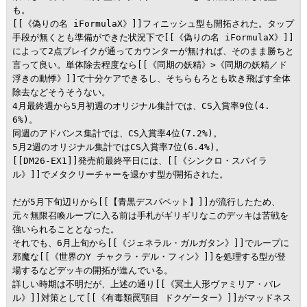
も。

[[《偽りの名 iFormulaX》]]フィニッシュ型も開拓された。タップ
手段が無くとも準備ができた状況下で[[《偽りの名 iFormulaX》]]
によって2点ブレイクが通ってカウンターが無ければ、そのまま勝ちと
言って良い。単体除去程度なら[[《同期の妖精》>《同期の妖精／ド
浮きの動悸》]]で十分ケアできるし、そちらもろとも吹き飛ばす全体
除去などそうそうない。

4月最終週から5月初週のオリジナル集計では、CS入賞率9位(4.
6%)。

同週のアドバンス集計では、CS入賞率4位(7.2%)。

5月2週のオリジナル集計ではCS入賞率7位(6.4%)。

[[DM26-EX1]]発売前最終平日には、[[《シンクロ・スパイラ
ル》]]でメタクリーチャーを退かす型が開拓された。

だが5月下旬辺りから[[【青黒デスパペット】]]が流行したため、
元々無限召喚ループに入る前は手札がギリギリなこのデッキは苦戦を
強いられることとなった。

それでも、6月上旬から[[《ジェネラル・ガルガタン》]]でループに
邪魔な[[《世界のY チャクラ・デル・フィン》]]を処理する型が登
場するなどデッキの開拓が進んでいる。

詳しい時期は不明だが、上述の通り[[《冥土人形ヴァミリア・バレ
ル》]]対策として[[《有毒類罠顎目 ドクゲーター》]]がマッドネス