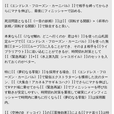
[[《エンドレス・フローズン・カーニバル》]]で相手を縛ってからさ
らにマナを伸ばし、最後にフィニッシャーで詰める。

死活問題となる[[《一音の妖精》]]は[[《回転する開眼》>《卓球の
妖精／回転する開眼》]]で除去すると良い。

本来なら[[《♪なぜ離れ どこへ行くのか 君は今》]]を使った山札固
定ループで[[《エンドレス・フローズン・カーニバル》]]を使った無
限[[ターン]][[ループ]]に入ることができ、そのまま相手を[[ライ
ブラリアウト]]に追い込むことができるが、時間切れ対策として
[[《緊急再誕》]]+[[《水上第九院 シャコガイル》]]のセットを入
れておくのがベター。

特に[[《夢幻なる零龍》]]を採用する場合、[[《エンドレス・フロ
ーズン・カーニバル》]]で疑似エクストラターンを獲得した次のター
ン、[[《大集合！アカネ＆アサギ＆コハク》]]でさらにマナを伸ばし
て9マナ域に乗せてから[[《緊急再誕》]]でフィニッシャーを呼び出
す動きが安定しやすい。時間切れ対策を重視して確実にメインフィニ
ッシャーで時間内に勝ちに行くなら[[《夢幻なる零龍》]]は採用圏
内。

[[《空神のD ドッコイ》]]の[[置換効果]]による[[マナ送り]]は特